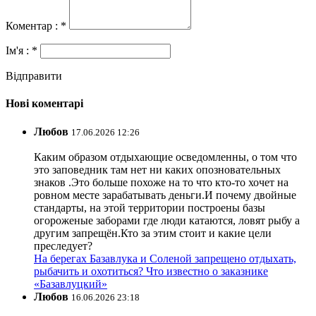
Коментар : *
Ім'я : *
Відправити
Нові коментарі
Любов
17.06.2026 12:26
Каким образом отдыхающие осведомленны, о том что
это заповедник там нет ни каких опозновательных
знаков .Это больше похоже на то что кто-то хочет на
ровном месте зарабатывать деньги.И почему двойные
стандарты, на этой территории построены базы
огороженые заборами где люди катаются, ловят рыбу а
другим запрещён.Кто за этим стоит и какие цели
преследует?
На берегах Базавлука и Соленой запрещено отдыхать,
рыбачить и охотиться? Что известно о заказнике
«Базавлуцкий»
Любов
16.06.2026 23:18