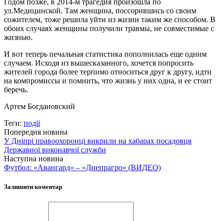
Годом позже, в 2014-м трагедия произошла по
ул.Медицинской. Там женщина, поссорившись со своим
сожителем, тоже решила уйти из жизни таким же способом. В
обоих случаях женщины получили травмы, не совместимые с
жизнью.
И вот теперь печальная статистика пополнилась еще одним
случаем. Исходя из вышесказанного, хочется попросить
жителей города более терпимо относиться друг к другу, идти
на компромиссы и помнить, что жизнь у них одна, и ее стоит
беречь.
Артем Богдановский
Теги:
події
Попередня новина
У Дніпрі правоохоронці викрили на хабарах посадовця
Державної виконавчої служби
Наступна новина
Футбол: «Авангард» – «Днепрагро» (ВИДЕО)
Залишити коментар