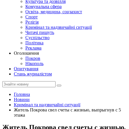
Культура та дозвілля
Комунальна сфера
Освіта, медицина, соцзахист
Спорт
Релігія
Кримінал та надзвичайні ситуації
Читачі пишуть
Суспільство
Політика
Реклама
Оголошення
Покров
Нікополь
Опитування
Стань журналістом
Головна
Новини
Кримінал та надзвичайні ситуації
Житель Покрова свел счеты с жизнью, выпрыгнув с 5
этажа
Житель Покрова свел счеты с жизнью,