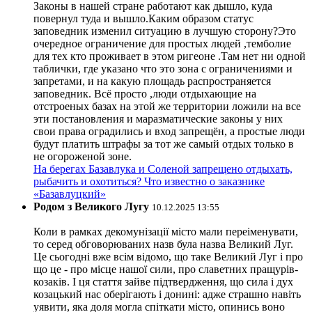
Законы в нашей стране работают как дышло, куда
повернул туда и вышло.Каким образом статус
заповедник изменил ситуацию в лучшую сторону?Это
очередное ограничение для простых людей ,темболие
для тех кто проживает в этом ригеоне .Там нет ни одной
таблички, где указано что это зона с ограничениями и
запретами, и на какую площадь распространяется
заповедник. Всё просто ,люди отдыхающие на
отстроеных базах на этой же территории ложили на все
эти постановления и маразматические законы у них
свои права оградились и вход запрещён, а простые люди
будут платить штрафы за тот же самый отдых только в
не огороженой зоне.
На берегах Базавлука и Соленой запрещено отдыхать,
рыбачить и охотиться? Что известно о заказнике
«Базавлуцкий»
Родом з Великого Лугу
10.12.2025 13:55
Коли в рамках декомунізації місто мали переіменувати,
то серед обговорюваних назв була назва Великий Луг.
Це сьогодні вже всім відомо, що таке Великий Луг і про
що це - про місце нашої сили, про славетних пращурів-
козаків. І ця стаття зайве підтвердження, що сила і дух
козацький нас оберігають і донині: адже страшно навіть
уявити, яка доля могла спіткати місто, опинись воно