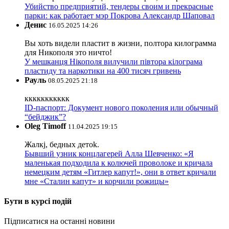
Убийство предприятий, тендеры своим и прекрасные
парки: как работает мэр Покрова Александр Шаповал
Денис
16.05.2025 14:26
Вы хоть видели пластит в жизни, полтора килограмма
для Никополя это ничто!
У мешканця Нікополя вилучили півтора кілограма
пластиду та наркотики на 400 тисяч гривень
Рауль
08.05.2025 21:18
ккккккккккк
ID-паспорт: Документ нового поколения или обычный
“бейджик”?
Oleg Timoff
11.04.2025 19:15
Жалкj, бедных детok.
Бывший узник концлагерей Алла Шевченко: «Я
маленькая подходила к колючей проволоке и кричала
немецким детям «Гитлер капут!», они в ответ кричали
мне «Сталин капут» и корчили рожицы»
Бути в курсі подій
Підписатися на останні новини