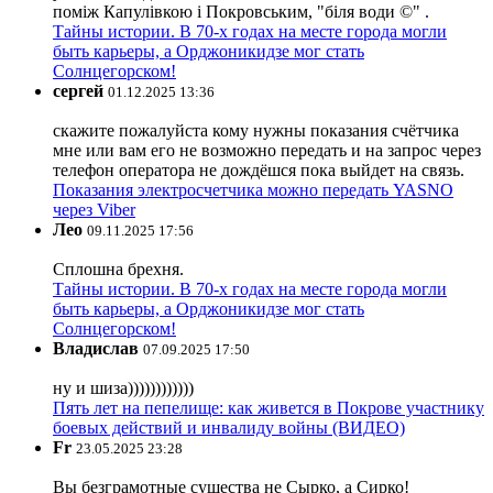
поміж Капулівкою і Покровським, "біля води ©" .
Тайны истории. В 70-х годах на месте города могли
быть карьеры, а Орджоникидзе мог стать
Солнцегорском!
сергей
01.12.2025 13:36
скажите пожалуйста кому нужны показания счётчика
мне или вам его не возможно передать и на запрос через
телефон оператора не дождёшся пока выйдет на связь.
Показания электросчетчика можно передать YASNO
через Viber
Лео
09.11.2025 17:56
Сплошна брехня.
Тайны истории. В 70-х годах на месте города могли
быть карьеры, а Орджоникидзе мог стать
Солнцегорском!
Владислав
07.09.2025 17:50
ну и шиза))))))))))))
Пять лет на пепелище: как живется в Покрове участнику
боевых действий и инвалиду войны (ВИДЕО)
Fr
23.05.2025 23:28
Вы безграмотные существа не Сырко, а Сирко!