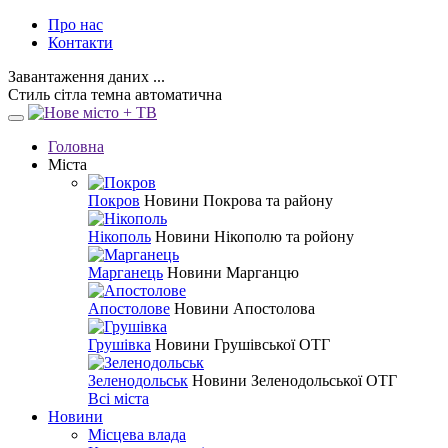
Про нас
Контакти
Завантаження даних ...
Стиль
сітла
темна
автоматична
Головна
Міста
Покров
Новини Покрова та району
Нікополь
Новини Нікополю та ройону
Марганець
Новини Марганцю
Апостолове
Новини Апостолова
Грушівка
Новини Грушівської ОТГ
Зеленодольськ
Новини Зеленодольської ОТГ
Всі міста
Новини
Місцева влада