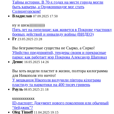
Тайны истории. В 70-х годах на месте города могли
быть карьеры, а Орджоникидзе мог стать
Солнцегорском!
Владислав
07.09.2025 17:50
ну и шиза))))))))))))
Пять лет на пепелище: как живется в Покрове участнику
боевых действий и инвалиду войны (ВИДЕО)
Fr
23.05.2025 23:28
Вы безграмотные существа не Сырко, а Сирко!
Убийство предприятий, тендеры своим и прекрасные
парки: как работает мэр Покрова Александр Шаповал
Денис
16.05.2025 14:26
Вы хоть видели пластит в жизни, полтора килограмма
для Никополя это ничто!
У мешканця Нікополя вилучили півтора кілограма
пластиду та наркотики на 400 тисяч гривень
Рауль
08.05.2025 21:18
ккккккккккк
ID-паспорт: Документ нового поколения или обычный
“бейджик”?
Oleg Timoff
11.04.2025 19:15