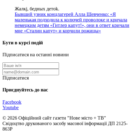
Жалкj, бедных детok.
Бывший узник концлагерей Алла Шевченко: «Я
маленькая подходила к колючей проволоке и кричала
немецким детям «Гитлер капут!», они в ответ кричали
мне «Сталин капут» и корчили рожицы»
Бути в курсі подій
Підписатися на останні новини
Підписатися
Приєднуйтесь до нас
Facebook
Youtube
© 2026 Офіційний сайт газети "Нове мiсто + ТВ"
Свідоцтво друкованого засобу масової інформації ДП 2125-
863Р