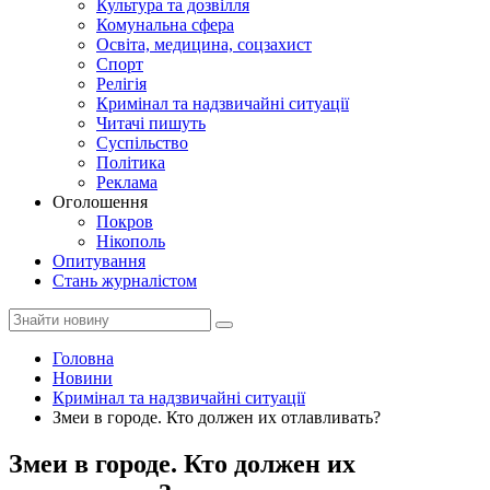
Культура та дозвілля
Комунальна сфера
Освіта, медицина, соцзахист
Спорт
Релігія
Кримінал та надзвичайні ситуації
Читачі пишуть
Суспільство
Політика
Реклама
Оголошення
Покров
Нікополь
Опитування
Стань журналістом
Головна
Новини
Кримінал та надзвичайні ситуації
Змеи в городе. Кто должен их отлавливать?
Змеи в городе. Кто должен их