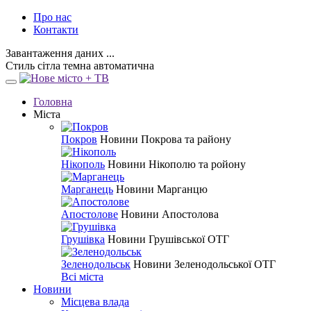
Про нас
Контакти
Завантаження даних ...
Стиль
сітла
темна
автоматична
Головна
Міста
Покров
Новини Покрова та району
Нікополь
Новини Нікополю та ройону
Марганець
Новини Марганцю
Апостолове
Новини Апостолова
Грушівка
Новини Грушівської ОТГ
Зеленодольськ
Новини Зеленодольської ОТГ
Всі міста
Новини
Місцева влада