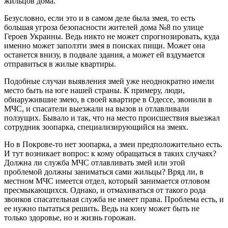
жильцов дома.
Безусловно, если это и в самом деле была змея, то есть
большая угроза безопасности жителей дома №8 по улице
Героев Украины. Ведь никто не может спрогнозировать, куда
именно может заползти змея в поисках пищи. Может она
останется внизу, в подвале здания, а может ей вздумается
отправиться в жилые квартиры.
Подобные случаи выявления змей уже неоднократно имели
место быть на юге нашей страны. К примеру, люди,
обнаружившие змею, в своей квартире в Одессе, звонили в
МЧС, и спасатели выезжали на вызов и отлавливали
ползущих. Бывало и так, что на место происшествия выезжал
сотрудник зоопарка, специализирующийся на змеях.
Но в Покрове-то нет зоопарка, а змеи предположительно есть.
И тут возникает вопрос: к кому обращаться в таких случаях?
Должна ли служба МЧС отлавливать змей или этой
проблемой должны заниматься сами жильцы? Вряд ли, в
местном МЧС имеется отдел, который занимается отловом
пресмыкающихся. Однако, и отмахиваться от такого рода
звонков спасательная служба не имеет права. Проблема есть, и
ее нужно пытаться решить. Ведь на кону может быть не
только здоровье, но и жизнь горожан.