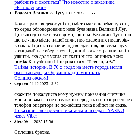
рыбачить и охотиться? Что известно о заказнике
«Базавлуцкий»
Родом з Великого Лугу
10.12.2025 13:55
Коли в рамках декомунізації місто мали переіменувати,
то серед обговорюваних назв була назва Великий Луг.
Це сьогодні вже всім відомо, що таке Великий Луг і про
що це - про місце нашої сили, про славетних пращурів-
козаків. І ця стаття зайве підтвердження, що сила і дух
козацький нас оберігають і донині: адже страшно навіть
уявити, яка доля могла спіткати місто, опинись воно
поміж Капулівкою і Покровським, "біля води ©" .
Тайны истории. В 70-х годах на месте города могли
быть карьеры, а Орджоникидзе мог стать
Солнцегорском!
сергей
01.12.2025 13:36
скажите пожалуйста кому нужны показания счётчика
мне или вам его не возможно передать и на запрос через
телефон оператора не дождёшся пока выйдет на связь.
Показания электросчетчика можно передать YASNO
через Viber
Лео
09.11.2025 17:56
Сплошна брехня.