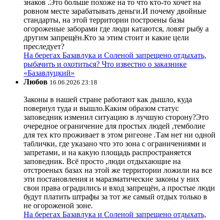
знаков .Это больше похоже на то что кто-то хочет на
ровном месте зарабатывать деньги.И почему двойные
стандарты, на этой территории построены базы
огороженые заборами где люди катаются, ловят рыбу а
другим запрещён.Кто за этим стоит и какие цели
преследует?
На берегах Базавлука и Соленой запрещено отдыхать,
рыбачить и охотиться? Что известно о заказнике
«Базавлуцкий»
Любов
16.06.2026 23:18
Законы в нашей стране работают как дышло, куда
повернул туда и вышло.Каким образом статус
заповедник изменил ситуацию в лучшую сторону?Это
очередное ограничение для простых людей ,темболие
для тех кто проживает в этом ригеоне .Там нет ни одной
таблички, где указано что это зона с ограничениями и
запретами, и на какую площадь распространяется
заповедник. Всё просто ,люди отдыхающие на
отстроеных базах на этой же территории ложили на все
эти постановления и маразматические законы у них
свои права оградились и вход запрещён, а простые люди
будут платить штрафы за тот же самый отдых только в
не огороженой зоне.
На берегах Базавлука и Соленой запрещено отдыхать,