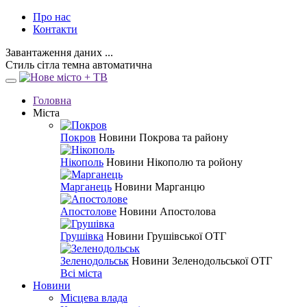
Про нас
Контакти
Завантаження даних ...
Стиль
сітла
темна
автоматична
Головна
Міста
Покров
Новини Покрова та району
Нікополь
Новини Нікополю та ройону
Марганець
Новини Марганцю
Апостолове
Новини Апостолова
Грушівка
Новини Грушівської ОТГ
Зеленодольськ
Новини Зеленодольської ОТГ
Всі міста
Новини
Місцева влада