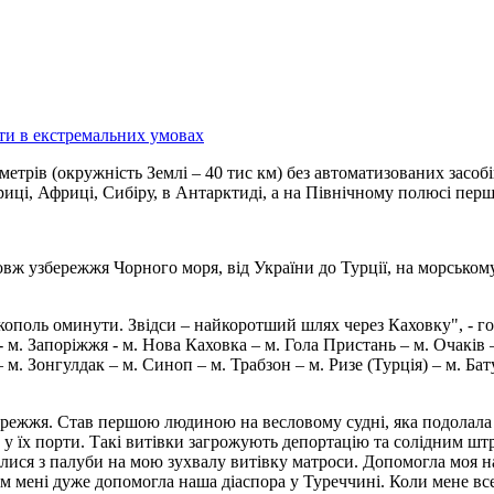
метрів (окружність Землі – 40 тис км) без автоматизованих засобі
риці, Африці, Сибіру, в Антарктиді, а на Північному полюсі пер
овж узбережжя Чорного моря, від України до Турції, на морськом
ікополь оминути. Звідси – найкоротший шлях через Каховку", - г
 м. Запоріжжя - м. Нова Каховка – м. Гола Пристань – м. Очаків –
 м. Зонгулдак – м. Синоп – м. Трабзон – м. Ризе (Турція) – м. Бат
ережжя. Став першою людиною на весловому судні, яка подолала т
у їх порти. Такі витівки загрожують депортацію та солідним шт
илися з палуби на мою зухвалу витівку матроси. Допомогла моя на
тім мені дуже допомогла наша діаспора у Туреччині. Коли мене в