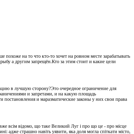
 похоже на то что кто-то хочет на ровном месте зарабатывать
рыбу а другим запрещён.Кто за этим стоит и какие цели
уацию в лучшую сторону?Это очередное ограничение для
ограничениями и запретами, и на какую площадь
ти постановления и маразматические законы у них свои права
вже всім відомо, що таке Великий Луг і про що це - про місце
ині: адже страшно навіть уявити, яка доля могла спіткати місто,