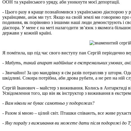
ООН та українського уряду, аби уникнути моєї депортації.
- Цього разу я краще познайомився з українською діаспорою у р
українцями, аніж ми тут. Якщо на своїй землі ми говоримо про
подививя, як порівняно з іншими наші люди демонструють і свої 
діаспора. У мене є на меті налагодити зв’язок з якомога більшою
держави у кожній країні.
Я помітила, що під час свого виступу пан Сергій періодично вер
-
Мабуть, такий апарат надійніше в екстремальних умовах, а
- Звичайно! За цю мандрівку я сім разів потрапляв у шторм. Один
шкідливі. Сокира потрібна, аби дрова рубати, а не реп на ній с
Сергій Іванович – майстер з виживання. Колись в Антарктиді ві
Усвідомлення того, що він як інструктор з виживання в екстре
- Вам ніколи не буває самотньо у подорожах?
- Разом зі мною – цілий світ. Пташки співають, все живе рухаєт
- Яку пораду з виживання ви можете дати після подорожі до 