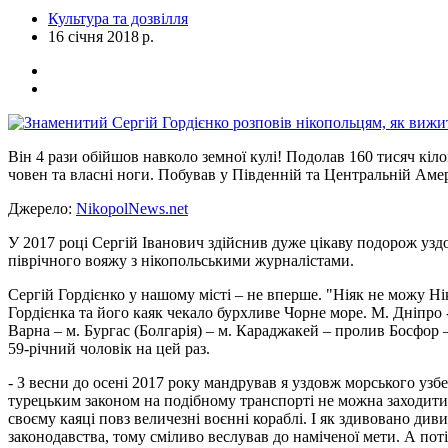
Культура та дозвілля
16 січня 2018 р.
Він 4 рази обійшов навколо земної кулі! Подолав 160 тисяч кіло
човен та власні ноги. Побував у Південній та Центральній Аме
Джерело:
NikopolNews.net
У 2017 році Сергій Іванович здійснив дуже цікаву подорож узд
піврічного вояжу з нікопольськими журналістами.
Сергій Гордієнко у нашому місті – не вперше. "Ніяк не можу Н
Гордієнка та його каяк чекало бурхливе Чорне море. М. Дніпро -
Варна – м. Бургас (Болгарія) – м. Караджакей – пролив Босфор –
59-річний чоловік на цей раз.
- З весни до осені 2017 року мандрував я уздовж морського узб
турецьким законом на подібному транспорті не можна заходити 
своєму каяці повз величезні воєнні кораблі. І як здивовано див
законодавства, тому сміливо веслував до наміченої мети. А по