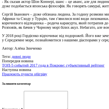
- Як сказав актор Шон Коннері, шанс – це аванс, але для людини
дуже подобається японська філософія. Як говорять самураї, жит
Сергій Іванович – дуже обізнана людина. За годину розмови ми з
Африки та Сходу у Турцію, там з’явилися нові види лихоманки.
коричневого відлюдника – родича каракурта, який потрапив до 
Розповів, як бачив у Чорному морі білих акул. Небагато, але вони
У 2018 році Гордієнко відпочиває від подорожей. Його вже заче
у Середземне море, познайомитися з нашими діаспорами у серед
Автор: Алёна Зинченко
Теги:
дивні люди
Попередня новина
ТОП-5 событий 2017 года в Покрове: субъективный рейтинг
Наступна новина
Працюють пункти обігріву
Залишити коментар