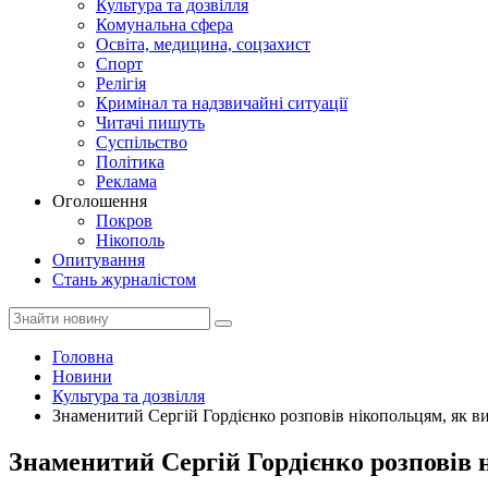
Культура та дозвілля
Комунальна сфера
Освіта, медицина, соцзахист
Спорт
Релігія
Кримінал та надзвичайні ситуації
Читачі пишуть
Суспільство
Політика
Реклама
Оголошення
Покров
Нікополь
Опитування
Стань журналістом
Головна
Новини
Культура та дозвілля
Знаменитий Сергій Гордієнко розповів нікопольцям, як 
Знаменитий Сергій Гордієнко розповів 