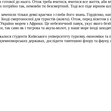
 готової до нього. Отож треба вчитися, вчитися все життя, аби в
и потрібно так, немовби ти безсмертний. Тоді все піде вірним шл
ачепили тільки деякі краєчки з глиби його знань. Гордієнко, нап
 Іноді смертоносної для туристів (жовта). Отож, перед візитом 
України морем з Африки. Це небезпечний павук, укус якого безбо
, так само як і тигрова та акула-молот, у наше море іноді заходят
калися студенти Київського університету туризму, економіки та 
земноморських державах, дослідити тамтешню флору та фауну, ну