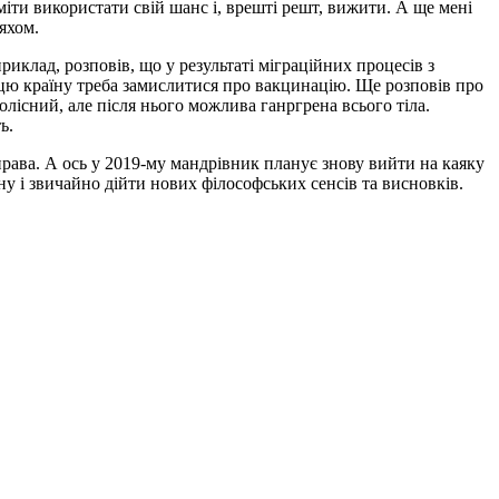
міти використати свій шанс і, врешті решт, вижити. А ще мені
яхом.
риклад, розповів, що у результаті міграційних процесів з
у цю країну треба замислитися про вакцинацію. Ще розповів про
лісний, але після нього можлива ганргрена всього тіла.
ь.
права. А ось у 2019-му мандрівник планує знову вийти на каяку
 і звичайно дійти нових філософських сенсів та висновків.