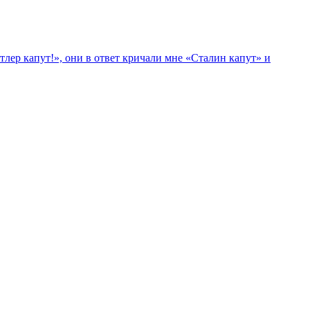
лер капут!», они в ответ кричали мне «Сталин капут» и