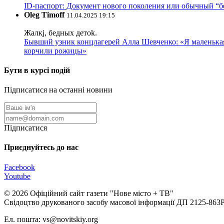
ID-паспорт: Документ нового поколения или обычный “
Oleg Timoff
11.04.2025 19:15
Жалкj, бедных детok.
Бывший узник концлагерей Алла Шевченко: «Я маленькая 
корчили рожицы»
Бути в курсі подій
Підписатися на останні новини
Підписатися
Приєднуйтесь до нас
Facebook
Youtube
© 2026 Офіційний сайт газети "Нове мiсто + ТВ"
Свідоцтво друкованого засобу масової інформації ДП 2125-863
Ел. пошта: vs@novitskiy.org