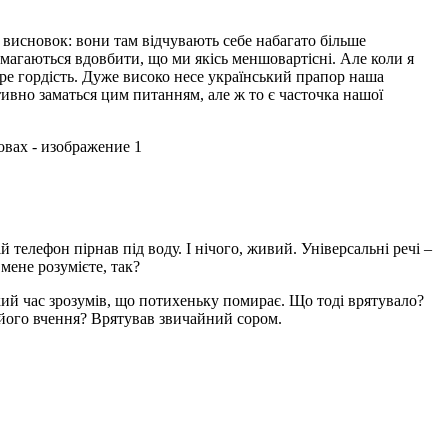
й висновок: вони там відчувають себе набагато більше
амагаються вдовбити, що ми якісь меншовартісні. Але коли я
бере гордість. Дуже високо несе український прапор наша
ктивно заматься цим питанням, але ж то є часточка нашої
 телефон пірнав під воду. І нічого, живий. Універсальні речі –
 мене розумієте, так?
який час зрозумів, що потихеньку помирає. Що тоді врятувало?
 його вчення? Врятував звичайний сором.