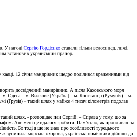
в. У нагоді
Сергію Гордієнко
ставали тільки велосипед, лижі,
шим встановив український прапор.
у каяці. 12 січня мандрівник щедро поділився враженнями від
оворить досвідчений мандрівник. А після Каховського моря
 м. Одеса – м. Вилкове (Україна) – м. Констанца (Румунія) – м.
умі (Грузія) – такий шлях у майже 4 тисяч кілометрів подолав
акий шлях, - розповідає пан Сергій. – Справа у тому, що за
рафом. Але мені це вдалося зробити. Пам’ятаю, як пропливав на
ївність. Бо тоді я ще не знав про особливості турецького
се ж зупинила морська охорона, українські помічники дійшли до