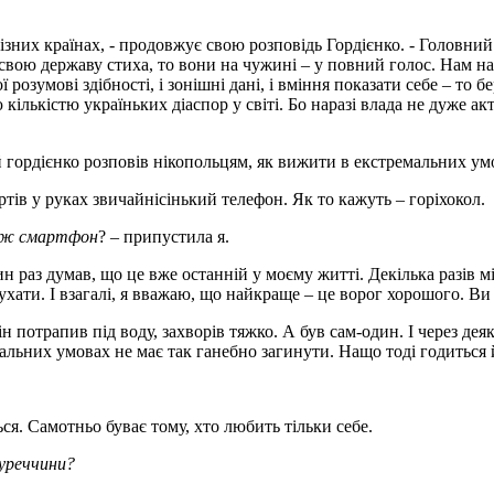
ізних країнах, - продовжує свою розповідь Гордієнко. - Головни
 свою державу стиха, то вони на чужині – у повний голос. Нам н
розумові здібності, і зонішні дані, і вміння показати себе – то 
 кількістю україньких діаспор у світі. Бо наразі влада не дуже а
тів у руках звичайнісінький телефон. Як то кажуть – горіхокол.
ніж смартфон
? – припустила я.
 раз думав, що це вже останній у моєму житті. Декілька разів мій
лухати. І взагалі, я вважаю, що найкраще – це ворог хорошого. Ви
н потрапив під воду, захворів тяжко. А був сам-один. І через де
мальних умовах не має так ганебно загинути. Нащо тоді годиться
ься. Самотньо буває тому, хто любить тільки себе.
Туреччини?