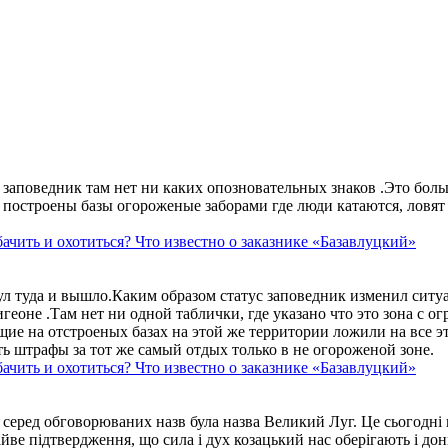
аповедник там нет ни каких опозновательных знаков .Это больше
построены базы огороженые заборами где люди катаются, ловят 
ачить и охотиться? Что известно о заказнике «Базавлуцкий»
ул туда и вышло.Каким образом статус заповедник изменил сит
геоне .Там нет ни одной таблички, где указано что это зона с 
ие на отстроеных базах на этой же территории ложили на все э
ть штрафы за тот же самый отдых только в не огороженой зоне.
ачить и охотиться? Что известно о заказнике «Базавлуцкий»
 серед обговорюваних назв була назва Великий Луг. Це сьогодні 
айве підтвердження, що сила і дух козацький нас оберігають і дон