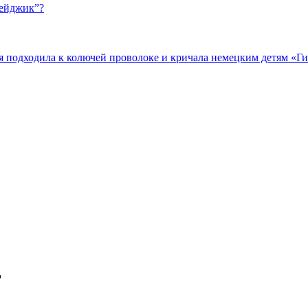
бейджик”?
подходила к колючей проволоке и кричала немецким детям «Гит
Р