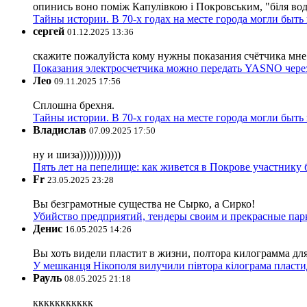
опинись воно поміж Капулівкою і Покровським, "біля вод
Тайны истории. В 70-х годах на месте города могли быть
сергей
01.12.2025 13:36
скажите пожалуйста кому нужны показания счётчика мне и
Показания электросчетчика можно передать YASNO через
Лео
09.11.2025 17:56
Сплошна брехня.
Тайны истории. В 70-х годах на месте города могли быть
Владислав
07.09.2025 17:50
ну и шиза))))))))))))
Пять лет на пепелище: как живется в Покрове участник
Fr
23.05.2025 23:28
Вы безграмотные существа не Сырко, а Сирко!
Убийство предприятий, тендеры своим и прекрасные пар
Денис
16.05.2025 14:26
Вы хоть видели пластит в жизни, полтора килограмма дл
У мешканця Нікополя вилучили півтора кілограма пластид
Рауль
08.05.2025 21:18
ккккккккккк