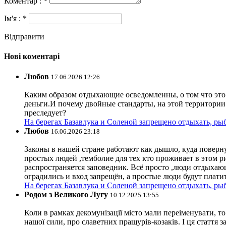
Коментар : *
Ім'я : *
Відправити
Нові коментарі
Любов
17.06.2026 12:26
Каким образом отдыхающие осведомленны, о том что это з
деньги.И почему двойные стандарты, на этой территории 
преследует?
На берегах Базавлука и Соленой запрещено отдыхать, рыб
Любов
16.06.2026 23:18
Законы в нашей стране работают как дышло, куда поверн
простых людей ,темболие для тех кто проживает в этом ри
распространяется заповедник. Всё просто ,люди отдыхающ
оградились и вход запрещён, а простые люди будут плати
На берегах Базавлука и Соленой запрещено отдыхать, рыб
Родом з Великого Лугу
10.12.2025 13:55
Коли в рамках декомунізації місто мали переіменувати, то
нашої сили, про славетних пращурів-козаків. І ця стаття з