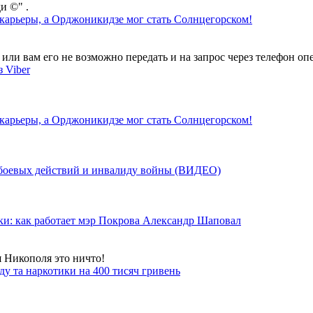
и ©" .
 карьеры, а Орджоникидзе мог стать Солнцегорском!
ли вам его не возможно передать и на запрос через телефон опе
 Viber
 карьеры, а Орджоникидзе мог стать Солнцегорском!
у боевых действий и инвалиду войны (ВИДЕО)
ки: как работает мэр Покрова Александр Шаповал
я Никополя это ничто!
у та наркотики на 400 тисяч гривень