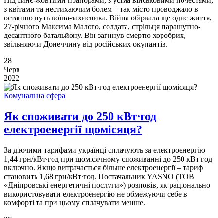
Під синє-жовтими прапорами, з усіма військовими почестями,
з квітами та нестихаючим болем – так місто проводжало в
останню путь воїна-захисника. Війна обірвала ще одне життя,
27-річного Максима Малого, солдата, стрільця парашутно-
десантного батальйону. Він загинув смертю хоробрих,
звільняючи Донеччину від російських окупантів.
28
Черв
2022
Комунальна сфера
Як споживати до 250 кВт∙год
електроенергії щомісяця?
За діючими тарифами українці сплачують за електроенергію
1,44 грн/кВт∙год при щомісячному споживанні до 250 кВт∙год
включно. Якщо витрачається більше електроенергії – тариф
становить 1,68 грн/кВт∙год. Постачальник YASNO (ТОВ
«Дніпровські енергетичні послуги») розповів, як раціонально
використовувати електроенергію не обмежуючи себе в
комфорті та при цьому сплачувати менше.