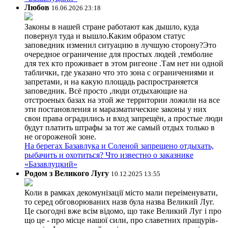
Любов
16.06.2026 23:18
Законы в нашей стране работают как дышло, куда
повернул туда и вышло.Каким образом статус
заповедник изменил ситуацию в лучшую сторону?Это
очередное ограничение для простых людей ,темболие
для тех кто проживает в этом ригеоне .Там нет ни одной
таблички, где указано что это зона с ограничениями и
запретами, и на какую площадь распространяется
заповедник. Всё просто ,люди отдыхающие на
отстроеных базах на этой же территории ложили на все
эти постановления и маразматические законы у них
свои права оградились и вход запрещён, а простые люди
будут платить штрафы за тот же самый отдых только в
не огороженой зоне.
На берегах Базавлука и Соленой запрещено отдыхать,
рыбачить и охотиться? Что известно о заказнике
«Базавлуцкий»
Родом з Великого Лугу
10.12.2025 13:55
Коли в рамках декомунізації місто мали переіменувати,
то серед обговорюваних назв була назва Великий Луг.
Це сьогодні вже всім відомо, що таке Великий Луг і про
що це - про місце нашої сили, про славетних пращурів-