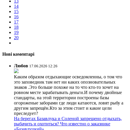
13
14
15
16
17
18
19
20
Нові коментарі
Любов
17.06.2026 12:26
Каким образом отдыхающие осведомленны, о том что
это заповедник там нет ни каких опозновательных
знаков .Это больше похоже на то что кто-то хочет на
ровном месте зарабатывать деньги.И почему двойные
стандарты, на этой территории построены базы
огороженые заборами где люди катаются, ловят рыбу а
другим запрещён.Кто за этим стоит и какие цели
преследует?
На берегах Базавлука и Соленой запрещено отдыхать,
рыбачить и охотиться? Что известно о заказнике
«Базавлуцкий»