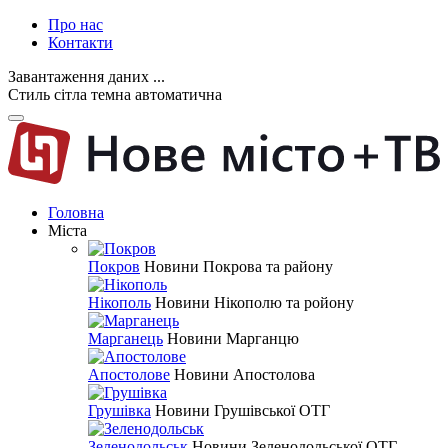
Про нас
Контакти
Завантаження даних ...
Стиль
сітла
темна
автоматична
Головна
Міста
Покров
Новини Покрова та району
Нікополь
Новини Нікополю та ройону
Марганець
Новини Марганцю
Апостолове
Новини Апостолова
Грушівка
Новини Грушівської ОТГ
Зеленодольськ
Новини Зеленодольської ОТГ