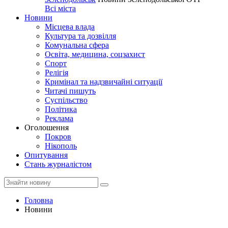
Всі міста
Новини
Місцева влада
Культура та дозвілля
Комунальна сфера
Освіта, медицина, соцзахист
Спорт
Релігія
Кримінал та надзвичайні ситуації
Читачі пишуть
Суспільство
Політика
Реклама
Оголошення
Покров
Нікополь
Опитування
Стань журналістом
Головна
Новини