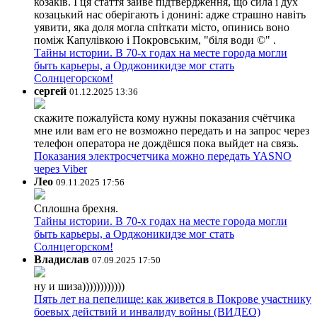
козаків. І ця стаття зайве підтвердження, що сила і дух
козацький нас оберігають і донині: адже страшно навіть
уявити, яка доля могла спіткати місто, опинись воно
поміж Капулівкою і Покровським, "біля води ©" .
Тайны истории. В 70-х годах на месте города могли
быть карьеры, а Орджоникидзе мог стать
Солнцегорском!
сергей
01.12.2025 13:36
скажите пожалуйста кому нужны показания счётчика
мне или вам его не возможно передать и на запрос через
телефон оператора не дождёшся пока выйдет на связь.
Показания электросчетчика можно передать YASNO
через Viber
Лео
09.11.2025 17:56
Сплошна брехня.
Тайны истории. В 70-х годах на месте города могли
быть карьеры, а Орджоникидзе мог стать
Солнцегорском!
Владислав
07.09.2025 17:50
ну и шиза))))))))))))
Пять лет на пепелище: как живется в Покрове участнику
боевых действий и инвалиду войны (ВИДЕО)