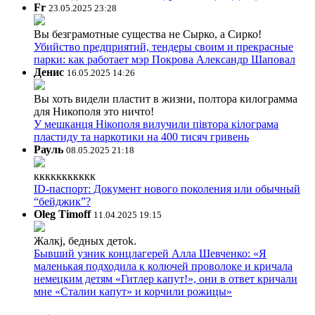
Fr
23.05.2025 23:28
Вы безграмотные существа не Сырко, а Сирко!
Убийство предприятий, тендеры своим и прекрасные
парки: как работает мэр Покрова Александр Шаповал
Денис
16.05.2025 14:26
Вы хоть видели пластит в жизни, полтора килограмма
для Никополя это ничто!
У мешканця Нікополя вилучили півтора кілограма
пластиду та наркотики на 400 тисяч гривень
Рауль
08.05.2025 21:18
ккккккккккк
ID-паспорт: Документ нового поколения или обычный
“бейджик”?
Oleg Timoff
11.04.2025 19:15
Жалкj, бедных детok.
Бывший узник концлагерей Алла Шевченко: «Я
маленькая подходила к колючей проволоке и кричала
немецким детям «Гитлер капут!», они в ответ кричали
мне «Сталин капут» и корчили рожицы»