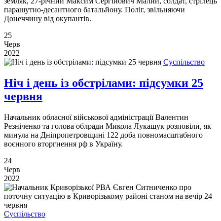
земляк, 27-річний Максим Сергійович Малий, солдат, стрілець
парашутно-десантного батальйону. Поліг, звільняючи
Донеччину від окупантів.
25
Черв
2022
Суспільство
Ніч і день із обстрілами: підсумки 25
червня
Начальник обласної військової адміністрації Валентин
Резніченко та голова облради Микола Лукашук розповіли, як
минула на Дніпропетровщині 122 доба повномасштабного
воєнного вторгнення рф в Україну.
24
Черв
2022
Суспільство