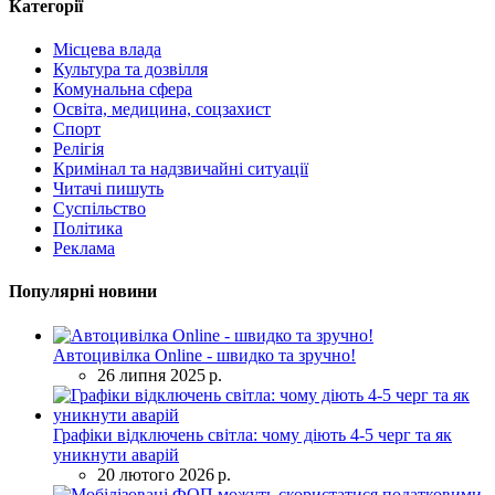
Категорії
Місцева влада
Культура та дозвілля
Комунальна сфера
Освіта, медицина, соцзахист
Спорт
Релігія
Кримінал та надзвичайні ситуації
Читачі пишуть
Суспільство
Політика
Реклама
Популярні новини
Автоцивілка Online - швидко та зручно!
26 липня 2025 р.
Графіки відключень світла: чому діють 4-5 черг та як
уникнути аварій
20 лютого 2026 р.