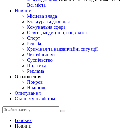
Всі міста
Новини
Місцева влада
Культура та дозвілля
Комунальна сфера
Освіта, медицина, соцзахист
Спорт
Релігія
Кримінал та надзвичайні ситуації
Читачі пишуть
Суспільство
Політика
Реклама
Оголошення
Покров
Нікополь
Опитування
Стань журналістом
Головна
Новини