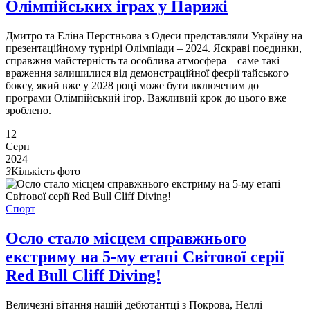
Олімпійських іграх у Парижі
Дмитро та Еліна Перстньова з Одеси представляли Україну на
презентаційному турнірі Олімпіади – 2024. Яскраві поєдинки,
справжня майстерність та особлива атмосфера – саме такі
враження залишилися від демонстраційної феєрії тайського
боксу, який вже у 2028 році може бути включеним до
програми Олімпійський ігор. Важливий крок до цього вже
зроблено.
12
Серп
2024
3
Кількість фото
Спорт
Осло стало місцем справжнього
екстриму на 5-му етапі Світової серії
Red Bull Cliff Diving!
Величезні вітання нашій дебютантці з Покрова, Неллі