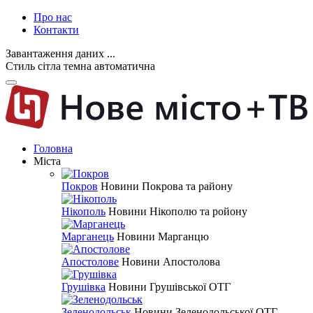
Про нас
Контакти
Завантаження даних ...
Стиль
сітла
темна
автоматична
Головна
Міста
Покров
Новини Покрова та району
Нікополь
Новини Нікополю та ройону
Марганець
Новини Марганцю
Апостолове
Новини Апостолова
Грушівка
Новини Грушівської ОТГ
Зеленодольськ
Новини Зеленодольської ОТГ