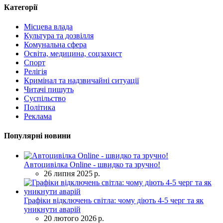
Категорії
Місцева влада
Культура та дозвілля
Комунальна сфера
Освіта, медицина, соцзахист
Спорт
Релігія
Кримінал та надзвичайні ситуації
Читачі пишуть
Суспільство
Політика
Реклама
Популярні новини
Автоцивілка Online - швидко та зручно!
26 липня 2025 р.
Графіки відключень світла: чому діють 4-5 черг та як
уникнути аварій
20 лютого 2026 р.