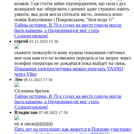
козаків. І ця стаття зайве підтвердження, що сила і дух
козацький нас оберігають і донині: адже страшно навіть
уявити, яка доля могла спіткати місто, опинись воно
поміж Капулівкою і Покровським, "біля води ©" .
Тайны истории. В 70-х годах на месте города могли
быть карьеры, а Орджоникидзе мог стать
Солнцегорском!
сергей
01.12.2025 13:36
скажите пожалуйста кому нужны показания счётчика
мне или вам его не возможно передать и на запрос через
телефон оператора не дождёшся пока выйдет на связь.
Показания электросчетчика можно передать YASNO
через Viber
Лео
09.11.2025 17:56
Сплошна брехня.
Тайны истории. В 70-х годах на месте города могли
быть карьеры, а Орджоникидзе мог стать
Солнцегорском!
Владислав
07.09.2025 17:50
ну и шиза))))))))))))
Пять лет на пепелище: как живется в Покрове участнику