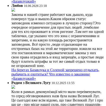
«Базавлуцкий»
Любов
16.06.2026 23:18
Законы в нашей стране работают как дышло, куда
повернул туда и вышло.Каким образом статус
заповедник изменил ситуацию в лучшую сторону?Это
очередное ограничение для простых людей ,темболие
для тех кто проживает в этом ригеоне .Там нет ни одной
таблички, где указано что это зона с ограничениями и
запретами, и на какую площадь распространяется
заповедник. Всё просто ,люди отдыхающие на
отстроеных базах на этой же территории ложили на все
эти постановления и маразматические законы у них
свои права оградились и вход запрещён, а простые люди
будут платить штрафы за тот же самый отдых только в
не огороженой зоне.
На берегах Базавлука и Соленой запрещено отдыхать,
рыбачить и охотиться? Что известно о заказнике
«Базавлуцкий»
Родом з Великого Лугу
10.12.2025 13:55
Коли в рамках декомунізації місто мали переіменувати,
то серед обговорюваних назв була назва Великий Луг.
Це сьогодні вже всім відомо, що таке Великий Луг і про
що це - про місце нашої сили, про славетних пращурів-