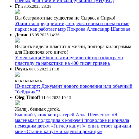
боевых действий и инвалиду войны (ВИДЕО)
Fr
23.05.2025 23:28
Вы безграмотные существа не Сырко, а Сирко!
Убийство предприятий, тендеры своим и прекрасные
парки: как работает мэр Покрова Александр Шаповал
Денис
16.05.2025 14:26
Вы хоть видели пластит в жизни, полтора килограмма
для Никополя это ничто!
У мешканця Нікополя вилучили півтора кілограма
пластиду та наркотики на 400 тисяч гривень
Рауль
08.05.2025 21:18
ккккккккккк
ID-паспорт: Документ нового поколения или обычный
“бейджик”?
Oleg Timoff
11.04.2025 19:15
Жалкj, бедных детok.
Бывший узник концлагерей Алла Шевченко: «Я
маленькая подходила к колючей проволоке и кричала
немецким детям «Гитлер капут!», они в ответ кричали
мне «Сталин капут» и корчили рожицы»