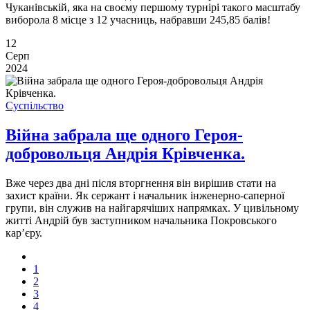
Чуканівській, яка на своєму першому турнірі такого масштабу
виборола 8 місце з 12 учасниць, набравши 245,85 балів!
12
Серп
2024
Суспільство
Війна забрала ще одного Героя-
добровольця Андрія Крівченка.
Вже через два дні після вторгнення він вирішив стати на
захист країни. Як сержант і начальник інженерно-саперної
групи, він служив на найгарячіших напрямках. У цивільному
житті Андрій був заступником начальника Покровського
кар’єру.
1
2
3
4