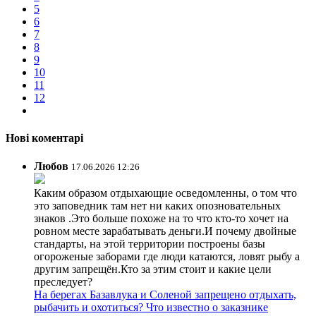
5
6
7
8
9
10
11
12
Нові коментарі
Любов
17.06.2026 12:26
Каким образом отдыхающие осведомленны, о том что
это заповедник там нет ни каких опозновательных
знаков .Это больше похоже на то что кто-то хочет на
ровном месте зарабатывать деньги.И почему двойные
стандарты, на этой территории построены базы
огороженые заборами где люди катаются, ловят рыбу а
другим запрещён.Кто за этим стоит и какие цели
преследует?
На берегах Базавлука и Соленой запрещено отдыхать,
рыбачить и охотиться? Что известно о заказнике