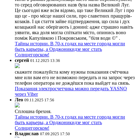
то серед обговорюваних назв була назва Великий Луг.
Це сьогодні вже всім відомо, що таке Великий Луг і про
що це - про місце нашої сили, про славетних пращурів-
козаків. І ця стаття зайве підтвердження, що сила і дух
козацький нас оберігають і донині: адже страшно навіть
уявити, яка доля могла спіткати місто, опинись воно
поміж Капулівкою і Покровським, "біля води ©" .
Тайны истории. В 70-х годах на месте города могли
быть карьеры, а Орджоникидзе мог стать
Солнцегорском!
сергей
01.12.2025 13:36
скажите пожалуйста кому нужны показания счётчика
мне или вам его не возможно передать и на запрос через
телефон оператора не дождёшся пока выйдет на связь.
Показания электросчетчика можно передать YASNO
через Viber
Лео
09.11.2025 17:56
Сплошна брехня.
Тайны истории. В 70-х годах на месте города могли
быть карьеры, а Орджоникидзе мог стать
Солнцегорском!
Владислав
07.09.2025 17:50