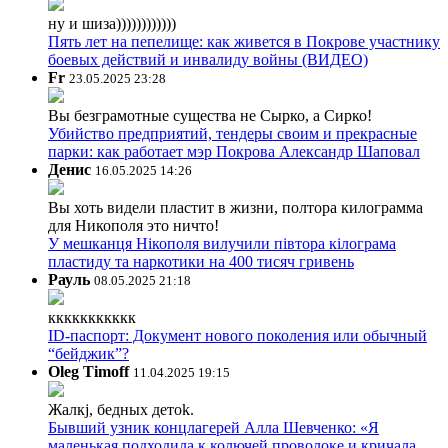
ну и шиза))))))))))))
Пять лет на пепелище: как живется в Покрове участнику
боевых действий и инвалиду войны (ВИДЕО)
Fr
23.05.2025 23:28
Вы безграмотные существа не Сырко, а Сирко!
Убийство предприятий, тендеры своим и прекрасные
парки: как работает мэр Покрова Александр Шаповал
Денис
16.05.2025 14:26
Вы хоть видели пластит в жизни, полтора килограмма
для Никополя это ничто!
У мешканця Нікополя вилучили півтора кілограма
пластиду та наркотики на 400 тисяч гривень
Рауль
08.05.2025 21:18
ккккккккккк
ID-паспорт: Документ нового поколения или обычный
“бейджик”?
Oleg Timoff
11.04.2025 19:15
Жалкj, бедных детok.
Бывший узник концлагерей Алла Шевченко: «Я
маленькая подходила к колючей проволоке и кричала