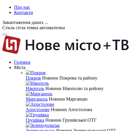
Про нас
Контакти
Завантаження даних ...
Стиль
сітла
темна
автоматична
Головна
Міста
Покров
Новини Покрова та району
Нікополь
Новини Нікополю та ройону
Марганець
Новини Марганцю
Апостолове
Новини Апостолова
Грушівка
Новини Грушівської ОТГ
Зеленодольськ
Новини Зеленодольської ОТГ