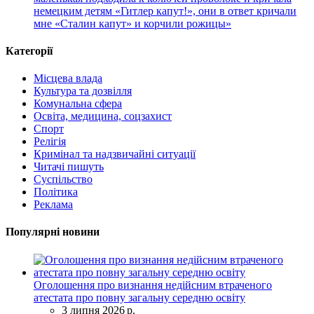
немецким детям «Гитлер капут!», они в ответ кричали
мне «Сталин капут» и корчили рожицы»
Категорії
Місцева влада
Культура та дозвілля
Комунальна сфера
Освіта, медицина, соцзахист
Спорт
Релігія
Кримінал та надзвичайні ситуації
Читачі пишуть
Суспільство
Політика
Реклама
Популярні новини
Оголошення про визнання недійсним втраченого
атестата про повну загальну середню освіту
3 липня 2026 р.