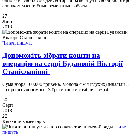
одного из своих соседей, который развернул в своей квартире
слишком масштабные ремонтные работы.
27
Лист
2018
Читачі пишуть
Допоможіть зібрати кошти на
операцію на серці Будановій Вікторії
Станіславівні
Сума збора 100.000 гривень. Молода сім'я (глухих) інваліди 3
гр просить допомоги. Зібрати кошти самі не в змозі.
30
Серп
2018
22
Кількість коментарів
Читачі
пишуть