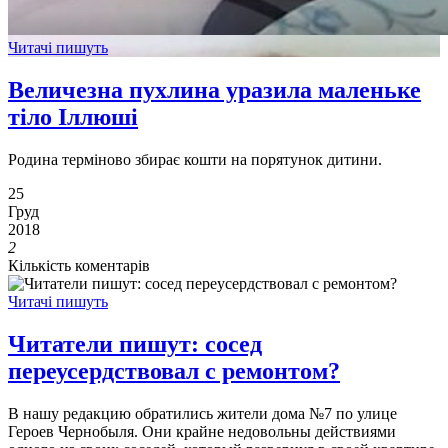
Читачі пишуть
Величезна пухлина уразила маленьке
тіло Іллюші
Родина терміново збирає кошти на порятунок дитини.
25
Груд
2018
2
Кількість коментарів
Читачі пишуть
Читатели пишут: сосед
переусердствовал с ремонтом?
В нашу редакцию обратились жители дома №7 по улице
Героев Чернобыля. Они крайне недовольны действиями