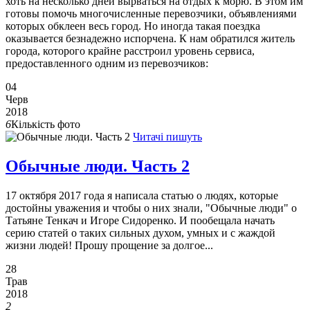
хоть на несколько дней вырваться на отдых к морю. В этом им
готовы помочь многочисленные перевозчики, объявлениями
которых обклеен весь город. Но иногда такая поездка
оказывается безнадежно испорчена. К нам обратился житель
города, которого крайне расстроил уровень сервиса,
предоставленного одним из перевозчиков:
04
Черв
2018
6
Кількість фото
Читачі пишуть
Обычные люди. Часть 2
17 октября 2017 года я написала статью о людях, которые
достойны уважения и чтобы о них знали, "Обычные люди" о
Татьяне Тенкач и Игоре Сидоренко. И пообещала начать
серию статей о таких сильных духом, умных и с жаждой
жизни людей! Прошу прощение за долгое...
28
Трав
2018
2