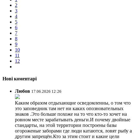
2
3
4
5
6
7
8
9
10
11
12
Нові коментарі
Любов
17.06.2026 12:26
Каким образом отдыхающие осведомленны, о том что
это заповедник там нет ни каких опозновательных
знаков .Это больше похоже на то что кто-то хочет на
ровном месте зарабатывать деньги.И почему двойные
стандарты, на этой территории построены базы
огороженые заборами где люди катаются, ловят рыбу а
другим запрещён.Кто за этим стоит и какие цели