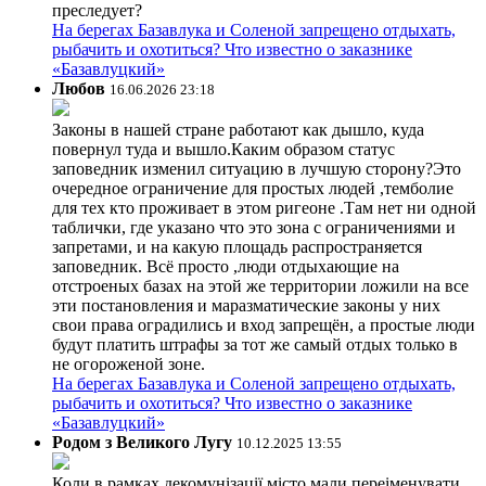
преследует?
На берегах Базавлука и Соленой запрещено отдыхать,
рыбачить и охотиться? Что известно о заказнике
«Базавлуцкий»
Любов
16.06.2026 23:18
Законы в нашей стране работают как дышло, куда
повернул туда и вышло.Каким образом статус
заповедник изменил ситуацию в лучшую сторону?Это
очередное ограничение для простых людей ,темболие
для тех кто проживает в этом ригеоне .Там нет ни одной
таблички, где указано что это зона с ограничениями и
запретами, и на какую площадь распространяется
заповедник. Всё просто ,люди отдыхающие на
отстроеных базах на этой же территории ложили на все
эти постановления и маразматические законы у них
свои права оградились и вход запрещён, а простые люди
будут платить штрафы за тот же самый отдых только в
не огороженой зоне.
На берегах Базавлука и Соленой запрещено отдыхать,
рыбачить и охотиться? Что известно о заказнике
«Базавлуцкий»
Родом з Великого Лугу
10.12.2025 13:55
Коли в рамках декомунізації місто мали переіменувати,