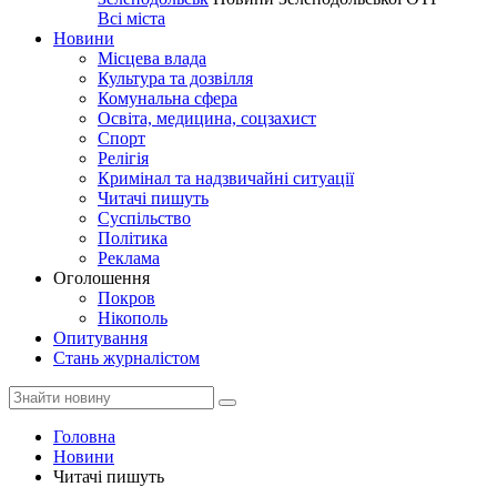
Всі міста
Новини
Місцева влада
Культура та дозвілля
Комунальна сфера
Освіта, медицина, соцзахист
Спорт
Релігія
Кримінал та надзвичайні ситуації
Читачі пишуть
Суспільство
Політика
Реклама
Оголошення
Покров
Нікополь
Опитування
Стань журналістом
Головна
Новини
Читачі пишуть