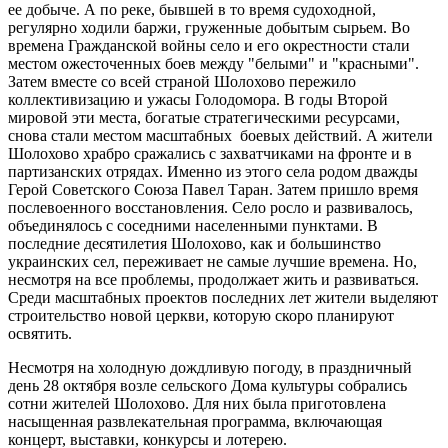
ее добыче. А по реке, бывшей в то время судоходной,
регулярно ходили баржи, груженные добытым сырьем. Во
времена Гражданской войны село и его окрестности стали
местом ожесточенных боев между "белыми" и "красными".
Затем вместе со всей страной Шолохово пережило
коллективизацию и ужасы Голодомора. В годы Второй
мировой эти места, богатые стратегическими ресурсами,
снова стали местом масштабных боевых действий. А жители
Шолохово храбро сражались с захватчиками на фронте и в
партизанских отрядах. Именно из этого села родом дважды
Герой Советского Союза Павел Таран. Затем пришло время
послевоенного восстановления. Село росло и развивалось,
объединялось с соседними населенными пунктами. В
последние десятилетия Шолохово, как и большинство
украинских сел, переживает не самые лучшие времена. Но,
несмотря на все проблемы, продолжает жить и развиваться.
Среди масштабных проектов последних лет жители выделяют
строительство новой церкви, которую скоро планируют
освятить.
Несмотря на холодную дождливую погоду, в праздничный
день 28 октября возле сельского Дома культуры собрались
сотни жителей Шолохово. Для них была приготовлена
насыщенная развлекательная программа, включающая
концерт, выставки, конкурсы и лотерею.