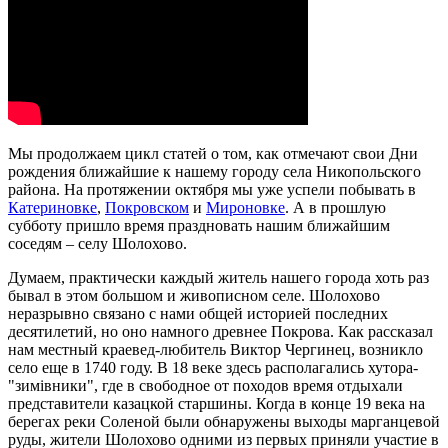
Мы продолжаем цикл статей о том, как отмечают свои Дни
рождения ближайшие к нашему городу села Никопольского
района. На протяжении октября мы уже успели побывать в
Катериновке
,
Покровском
и
Мироновке
. А в прошлую
субботу пришло время праздновать нашим ближайшим
соседям – селу Шолохово.
Думаем, практически каждый житель нашего города хоть раз
бывал в этом большом и живописном селе. Шолохово
неразрывно связано с нами общей историей последних
десятилетий, но оно намного древнее Покрова. Как рассказал
нам местный краевед-любитель Виктор Чергинец, возникло
село еще в 1740 году. В 18 веке здесь располагались хутора-
"зимівники", где в свободное от походов время отдыхали
представители казацкой старшины. Когда в конце 19 века на
берегах реки Соленой были обнаружены выходы марганцевой
руды, жители Шолохово одними из первых приняли участие в