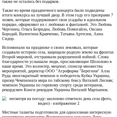
также не остались без подарков.
Также во время праздничного концерта были подведены
итоги конкурса на лучший двор. В этом году его призерами 7
хозяек, которые поддерживают свои усадьбы в идеальном
порядке, оформляют их с любовью и фантазией. Это Любовь
Чергинец, Ольга Безридна, Любовь Помогайло, Оксана
Бородай, Валентина Кравченко, Татьяна Артесюк, Анна
Сидор.
Вспоминали на празднике о своих земляках, которые
создавали историю села, защищали родную землю на фронтах
Второй мировой, отстраивали разрушенной войной. Слова
благодарности услышали люди, прославляющие Шолохово в
наше время. Это волонтер, меценат, спонсор множества
мероприятий, директор ООО "Агрофирма "Берегиня" Алла
Руда; многократный чемпион и победитель Кубка Украины,
призер Чемпионата мира по тайскому боксу Виталий Лисняк;
чемпион Украины по гиревому спорту среди ветеранов,
рекордсмен Книги рекордов Украины Виталий Мартынюк.
Местные таланты подготовили для односельчан интересную
концертную программу. Воспитанники сельского Дома