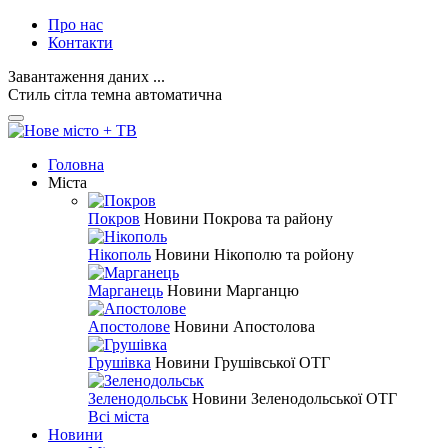
Про нас
Контакти
Завантаження даних ...
Стиль
сітла
темна
автоматична
Головна
Міста
Покров
Новини Покрова та району
Нікополь
Новини Нікополю та ройону
Марганець
Новини Марганцю
Апостолове
Новини Апостолова
Грушівка
Новини Грушівської ОТГ
Зеленодольськ
Новини Зеленодольської ОТГ
Всі міста
Новини