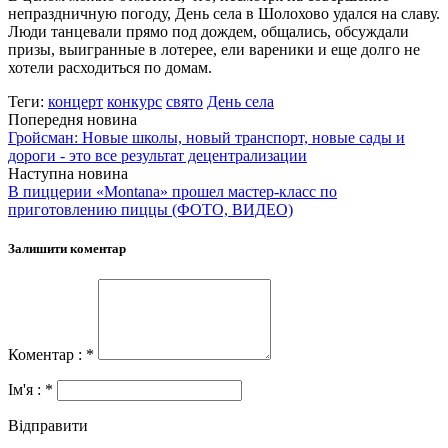
непраздничную погоду, День села в Шолохово удался на славу.
Люди танцевали прямо под дождем, общались, обсуждали
призы, выигранные в лотерее, ели вареники и еще долго не
хотели расходиться по домам.
Теги:
концерт
конкурс
свято
День села
Попередня новина
Гройсман: Новые школы, новый транспорт, новые сады и
дороги - это все результат децентрализации
Наступна новина
В пиццерии «Montana» прошел мастер-класс по
приготовлению пиццы (ФОТО, ВИДЕО)
Залишити коментар
Коментар : *
Ім'я : *
Відправити