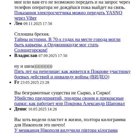
мне или вам его не возможно передать и на запрос через
телефон оператора не дождёшся пока выйдет на связь.
Показания электросчетчика можно передать YASNO
через Viber
Лео
09.11.2025 17:56
Сплошна брехня.
Тайны истории. В 70-х годах на месте города могли
быть карьеры, а Орджоникидзе мог стать
Солнцегорском!
Владислав
07.09.2025 17:50
ну и шиза))))))))))))
Пять лет на пепелище: как живется в Покрове участнику
боевых действий и инвалиду войны (ВИДЕО)
Fr
23.05.2025 23:28
Вы безграмотные существа не Сырко, а Сирко!
Убийство предприятий, тендеры своим и прекрасные
парки: как работает мэр Покрова Александр Шаповал
Денис
16.05.2025 14:26
Вы хоть видели пластит в жизни, полтора килограмма
для Никополя это ничто!
У мешканця Нікополя вилучили півтора кілограма