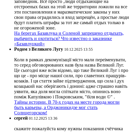
заповедник. Всё просто ,люди отдыхающие на
отстроеных базах на этой же территории ложили на все
эти постановления и маразматические законы у них
свои права оградились и вход запрещён, а простые люди
будут платить штрафы за тот же самый отдых только в
не огороженой зоне.
На берегах Базавлука и Соленой запрещено отдыхать,
рыбачить и охотиться? Что известно о заказнике
«Базавлуцкий»
Родом з Великого Лугу
10.12.2025 13:55
Коли в рамках декомунізації місто мали переіменувати,
то серед обговорюваних назв була назва Великий Луг.
Це сьогодні вже всім відомо, що таке Великий Луг і про
що це - про місце нашої сили, про славетних пращурів-
козаків. І ця стаття зайве підтвердження, що сила і дух
козацький нас оберігають і донині: адже страшно навіть
уявити, яка доля могла спіткати місто, опинись воно
поміж Капулівкою і Покровським, "біля води ©" .
Тайны истории. В 70-х годах на месте города могли
быть карьеры, а Орджоникидзе мог стать
Солнцегорском!
сергей
01.12.2025 13:36
скажите пожалуйста кому нужны показания счётчика