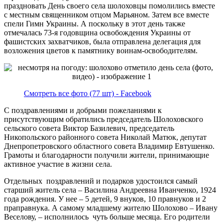
праздновать День своего села шолоховцы помолились вместе
с местным священником отцом Марьяном. Затем все вместе
спели Гимн Украины. А поскольку в этот день также
отмечалась 73-я годовщина освобождения Украины от
фашистских захватчиков, была отправлена делегация для
возложения цветов к памятнику воинам-освободителям.
Смотреть все фото (77 шт) - Facebook
С поздравлениями и добрыми пожеланиями к
присутствующим обратились председатель Шолоховского
сельского совета Виктор Базилевич, председатель
Никопольского районного совета Николай Матюк, депутат
Днепропетровского областного совета Владимир Евтушенко.
Грамоты и благодарности получили жители, принимающие
активное участие в жизни села.
Отдельных поздравлений и подарков удостоился самый
старший житель села – Василина Андреевна Иванченко, 1924
года рождения. У нее – 5 детей, 9 внуков, 10 правнуков и 2
праправнука. А самому младшему жителю Шолохово – Ивану
Веселову, – исполнилось чуть больше месяца. Его родители