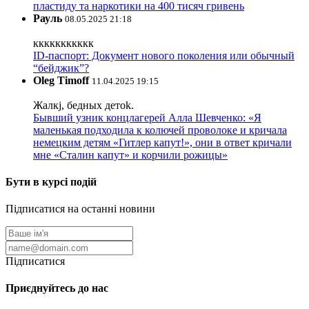
пластиду та наркотики на 400 тисяч гривень
Рауль
08.05.2025 21:18
ккккккккккк
ID-паспорт: Документ нового поколения или обычный
“бейджик”?
Oleg Timoff
11.04.2025 19:15
Жалкj, бедных детok.
Бывший узник концлагерей Алла Шевченко: «Я
маленькая подходила к колючей проволоке и кричала
немецким детям «Гитлер капут!», они в ответ кричали
мне «Сталин капут» и корчили рожицы»
Бути в курсі подій
Підписатися на останні новини
Підписатися
Приєднуйтесь до нас