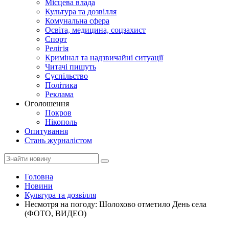
Місцева влада
Культура та дозвілля
Комунальна сфера
Освіта, медицина, соцзахист
Спорт
Релігія
Кримінал та надзвичайні ситуації
Читачі пишуть
Суспільство
Політика
Реклама
Оголошення
Покров
Нікополь
Опитування
Стань журналістом
Головна
Новини
Культура та дозвілля
Несмотря на погоду: Шолохово отметило День села
(ФОТО, ВИДЕО)