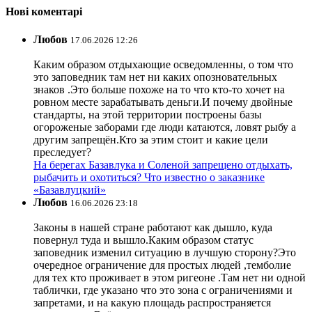
Нові коментарі
Любов
17.06.2026 12:26
Каким образом отдыхающие осведомленны, о том что
это заповедник там нет ни каких опозновательных
знаков .Это больше похоже на то что кто-то хочет на
ровном месте зарабатывать деньги.И почему двойные
стандарты, на этой территории построены базы
огороженые заборами где люди катаются, ловят рыбу а
другим запрещён.Кто за этим стоит и какие цели
преследует?
На берегах Базавлука и Соленой запрещено отдыхать,
рыбачить и охотиться? Что известно о заказнике
«Базавлуцкий»
Любов
16.06.2026 23:18
Законы в нашей стране работают как дышло, куда
повернул туда и вышло.Каким образом статус
заповедник изменил ситуацию в лучшую сторону?Это
очередное ограничение для простых людей ,темболие
для тех кто проживает в этом ригеоне .Там нет ни одной
таблички, где указано что это зона с ограничениями и
запретами, и на какую площадь распространяется