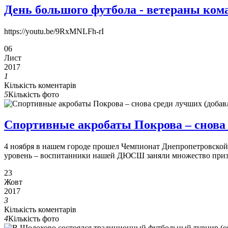
День большого футбола - ветераны ко
https://youtu.be/9RxMNLFh-rI
06
Лист
2017
1
Кількість коментарів
5
Кількість фото
Спортивные акробаты Покрова – снова
4 ноября в нашем городе прошел Чемпионат Днепропетровской
уровень – воспитанники нашей ДЮСШ заняли множество приз
23
Жовт
2017
3
Кількість коментарів
4
Кількість фото