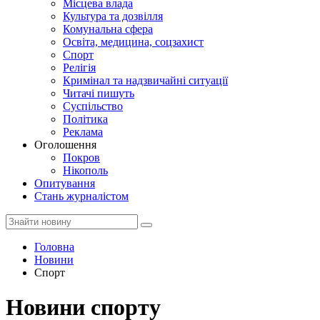
Місцева влада
Культура та дозвілля
Комунальна сфера
Освіта, медицина, соцзахист
Спорт
Релігія
Кримінал та надзвичайні ситуації
Читачі пишуть
Суспільство
Політика
Реклама
Оголошення
Покров
Нікополь
Опитування
Стань журналістом
Головна
Новини
Спорт
Новини спорту