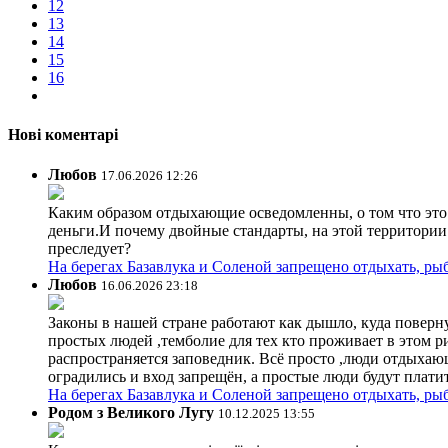
12
13
14
15
16
Нові коментарі
Любов
17.06.2026 12:26
Каким образом отдыхающие осведомленны, о том что это з
деньги.И почему двойные стандарты, на этой территории 
преследует?
На берегах Базавлука и Соленой запрещено отдыхать, рыб
Любов
16.06.2026 23:18
Законы в нашей стране работают как дышло, куда поверн
простых людей ,темболие для тех кто проживает в этом ри
распространяется заповедник. Всё просто ,люди отдыхающ
оградились и вход запрещён, а простые люди будут плати
На берегах Базавлука и Соленой запрещено отдыхать, рыб
Родом з Великого Лугу
10.12.2025 13:55