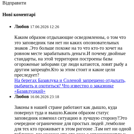
Відправити
Нові коментарі
Любов
17.06.2026 12:26
Каким образом отдыхающие осведомленны, о том что
это заповедник там нет ни каких опозновательных
знаков .Это больше похоже на то что кто-то хочет на
ровном месте зарабатывать деньги.И почему двойные
стандарты, на этой территории построены базы
огороженые заборами где люди катаются, ловят рыбу а
другим запрещён.Кто за этим стоит и какие цели
преследует?
На берегах Базавлука и Соленой запрещено отдыхать,
рыбачить и охотиться? Что известно о заказнике
«Базавлуцкий»
Любов
16.06.2026 23:18
Законы в нашей стране работают как дышло, куда
повернул туда и вышло.Каким образом статус
заповедник изменил ситуацию в лучшую сторону?Это
очередное ограничение для простых людей ,темболие
для тех кто проживает в этом ригеоне .Там нет ни одной