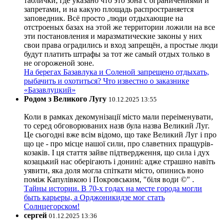
таблички, где указано что это зона с ограничениями и
запретами, и на какую площадь распространяется
заповедник. Всё просто ,люди отдыхающие на
отстроеных базах на этой же территории ложили на все
эти постановления и маразматические законы у них
свои права оградились и вход запрещён, а простые люди
будут платить штрафы за тот же самый отдых только в
не огороженой зоне.
На берегах Базавлука и Соленой запрещено отдыхать,
рыбачить и охотиться? Что известно о заказнике
«Базавлуцкий»
Родом з Великого Лугу
10.12.2025 13:55
Коли в рамках декомунізації місто мали переіменувати,
то серед обговорюваних назв була назва Великий Луг.
Це сьогодні вже всім відомо, що таке Великий Луг і про
що це - про місце нашої сили, про славетних пращурів-
козаків. І ця стаття зайве підтвердження, що сила і дух
козацький нас оберігають і донині: адже страшно навіть
уявити, яка доля могла спіткати місто, опинись воно
поміж Капулівкою і Покровським, "біля води ©" .
Тайны истории. В 70-х годах на месте города могли
быть карьеры, а Орджоникидзе мог стать
Солнцегорском!
сергей
01.12.2025 13:36