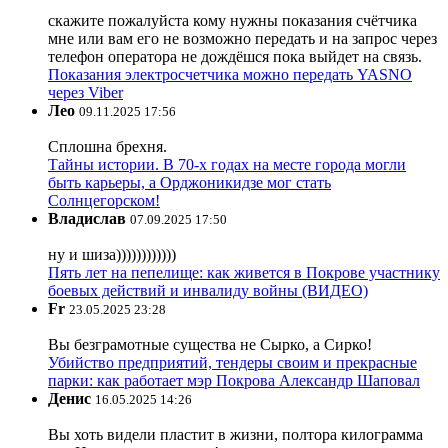
скажите пожалуйста кому нужны показания счётчика
мне или вам его не возможно передать и на запрос через
телефон оператора не дождёшся пока выйдет на связь.
Показания электросчетчика можно передать YASNO
через Viber
Лео
09.11.2025 17:56
Сплошна брехня.
Тайны истории. В 70-х годах на месте города могли
быть карьеры, а Орджоникидзе мог стать
Солнцегорском!
Владислав
07.09.2025 17:50
ну и шиза))))))))))))
Пять лет на пепелище: как живется в Покрове участнику
боевых действий и инвалиду войны (ВИДЕО)
Fr
23.05.2025 23:28
Вы безграмотные существа не Сырко, а Сирко!
Убийство предприятий, тендеры своим и прекрасные
парки: как работает мэр Покрова Александр Шаповал
Денис
16.05.2025 14:26
Вы хоть видели пластит в жизни, полтора килограмма