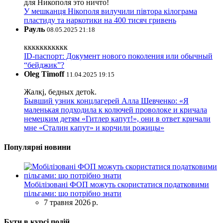
для Никополя это ничто!
У мешканця Нікополя вилучили півтора кілограма
пластиду та наркотики на 400 тисяч гривень
Рауль
08.05.2025 21:18
ккккккккккк
ID-паспорт: Документ нового поколения или обычный
“бейджик”?
Oleg Timoff
11.04.2025 19:15
Жалкj, бедных детok.
Бывший узник концлагерей Алла Шевченко: «Я
маленькая подходила к колючей проволоке и кричала
немецким детям «Гитлер капут!», они в ответ кричали
мне «Сталин капут» и корчили рожицы»
Популярні новини
Мобілізовані ФОП можуть скористатися податковими
пільгами: що потрібно знати
7 травня 2026 р.
Бути в курсі подій