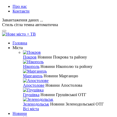
Про нас
Контакти
Завантаження даних ...
Стиль
сітла
темна
автоматична
Головна
Міста
Покров
Новини Покрова та району
Нікополь
Новини Нікополю та ройону
Марганець
Новини Марганцю
Апостолове
Новини Апостолова
Грушівка
Новини Грушівської ОТГ
Зеленодольськ
Новини Зеленодольської ОТГ
Всі міста
Новини