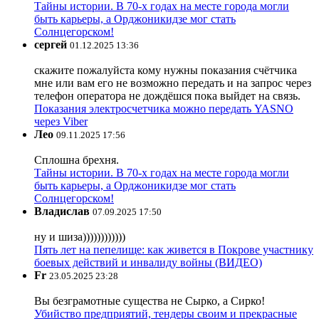
Тайны истории. В 70-х годах на месте города могли
быть карьеры, а Орджоникидзе мог стать
Солнцегорском!
сергей
01.12.2025 13:36
скажите пожалуйста кому нужны показания счётчика
мне или вам его не возможно передать и на запрос через
телефон оператора не дождёшся пока выйдет на связь.
Показания электросчетчика можно передать YASNO
через Viber
Лео
09.11.2025 17:56
Сплошна брехня.
Тайны истории. В 70-х годах на месте города могли
быть карьеры, а Орджоникидзе мог стать
Солнцегорском!
Владислав
07.09.2025 17:50
ну и шиза))))))))))))
Пять лет на пепелище: как живется в Покрове участнику
боевых действий и инвалиду войны (ВИДЕО)
Fr
23.05.2025 23:28
Вы безграмотные существа не Сырко, а Сирко!
Убийство предприятий, тендеры своим и прекрасные