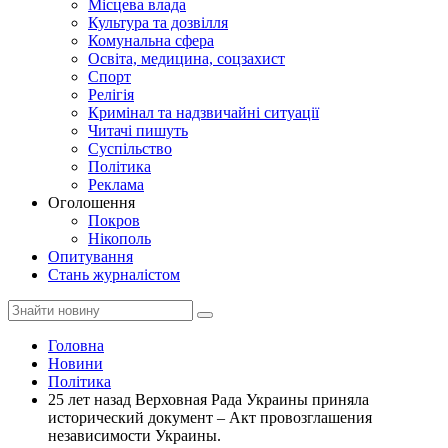
Місцева влада
Культура та дозвілля
Комунальна сфера
Освіта, медицина, соцзахист
Спорт
Релігія
Кримінал та надзвичайні ситуації
Читачі пишуть
Суспільство
Політика
Реклама
Оголошення
Покров
Нікополь
Опитування
Стань журналістом
Головна
Новини
Політика
25 лет назад Верховная Рада Украины приняла
исторический документ – Акт провозглашения
независимости Украины.