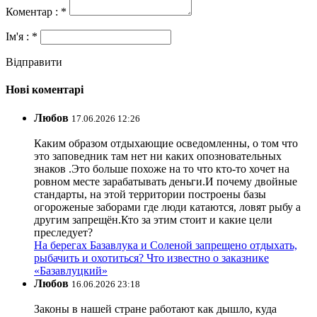
Коментар : *
Ім'я : *
Відправити
Нові коментарі
Любов
17.06.2026 12:26
Каким образом отдыхающие осведомленны, о том что
это заповедник там нет ни каких опозновательных
знаков .Это больше похоже на то что кто-то хочет на
ровном месте зарабатывать деньги.И почему двойные
стандарты, на этой территории построены базы
огороженые заборами где люди катаются, ловят рыбу а
другим запрещён.Кто за этим стоит и какие цели
преследует?
На берегах Базавлука и Соленой запрещено отдыхать,
рыбачить и охотиться? Что известно о заказнике
«Базавлуцкий»
Любов
16.06.2026 23:18
Законы в нашей стране работают как дышло, куда