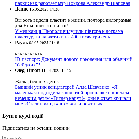
парки: как работает мэр Покрова Александр Шаповал
Денис
16.05.2025 14:26
Вы хоть видели пластит в жизни, полтора килограмма
для Никополя это ничто!
У мешканця Нікополя вилучили півтора кілограма
пластиду та наркотики на 400 тисяч гривень
Рауль
08.05.2025 21:18
ккккккккккк
ID-паспорт: Документ нового поколения или обычный
“бейджик”?
Oleg Timoff
11.04.2025 19:15
Жалкj, бедных детok.
Бывший узник концлагерей Алла Шевченко: «Я
маленькая подходила к колючей проволоке и кричала
немецким детям «Гитлер капут!», они в ответ кричали
мне «Сталин капут» и корчили рожицы»
Бути в курсі подій
Підписатися на останні новини