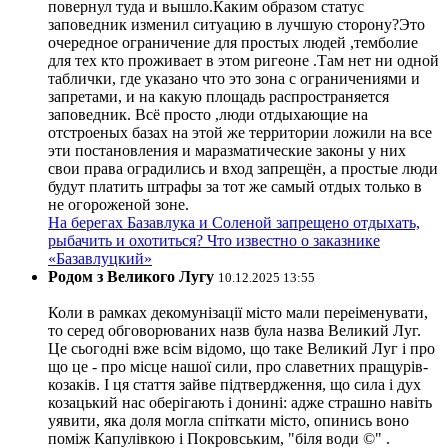
повернул туда и вышло.Каким образом статус
заповедник изменил ситуацию в лучшую сторону?Это
очередное ограничение для простых людей ,темболие
для тех кто проживает в этом ригеоне .Там нет ни одной
таблички, где указано что это зона с ограничениями и
запретами, и на какую площадь распространяется
заповедник. Всё просто ,люди отдыхающие на
отстроеных базах на этой же территории ложили на все
эти постановления и маразматические законы у них
свои права оградились и вход запрещён, а простые люди
будут платить штрафы за тот же самый отдых только в
не огороженой зоне.
На берегах Базавлука и Соленой запрещено отдыхать,
рыбачить и охотиться? Что известно о заказнике
«Базавлуцкий»
Родом з Великого Лугу
10.12.2025 13:55
Коли в рамках декомунізації місто мали переіменувати,
то серед обговорюваних назв була назва Великий Луг.
Це сьогодні вже всім відомо, що таке Великий Луг і про
що це - про місце нашої сили, про славетних пращурів-
козаків. І ця стаття зайве підтвердження, що сила і дух
козацький нас оберігають і донині: адже страшно навіть
уявити, яка доля могла спіткати місто, опинись воно
поміж Капулівкою і Покровським, "біля води ©" .