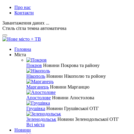
Про нас
Контакти
Завантаження даних ...
Стиль
сітла
темна
автоматична
Головна
Міста
Покров
Новини Покрова та району
Нікополь
Новини Нікополю та ройону
Марганець
Новини Марганцю
Апостолове
Новини Апостолова
Грушівка
Новини Грушівської ОТГ
Зеленодольськ
Новини Зеленодольської ОТГ
Всі міста
Новини