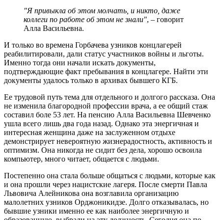
"Я привыкла об этом молчать, и никто, даже
коллеги по работе об этом не знали"
, – говорит
Алла Васильевна.
И только во времена Горбачева узников концлагерей
реабилитировали, дали статус участников войны и льготы.
Именно тогда они начали искать документы,
подтверждающие факт пребывания в концлагере. Найти эти
документы удалось только в архивах бывшего КГБ.
Ее трудовой путь тема для отдельного и долгого рассказа. Она
не изменила благородной профессии врача, а ее общий стаж
составил боле 53 лет. На пенсию Алла Васильевна Шевченко
ушла всего лишь два года назад. Однако эта энергичная и
интересная женщина даже на заслуженном отдыхе
демонстрирует невероятную жизнерадостность, активность и
оптимизм. Она никогда не сидит без дела, хорошо освоила
компьютер, много читает, общается с людьми.
Постепенно она стала больше общаться с людьми, которые как
и она прошли через нацистские лагеря. После смерти Павла
Львовича Алейникова она возглавила организацию
малолетних узников Орджоникидзе. Долго отказывалась, но
бывшие узники именно ее как наиболее энергичную и
образованную выбрали на эту должность. Сегодня она по-