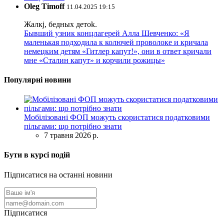
Oleg Timoff
11.04.2025 19:15
Жалкj, бедных детok.
Бывший узник концлагерей Алла Шевченко: «Я
маленькая подходила к колючей проволоке и кричала
немецким детям «Гитлер капут!», они в ответ кричали
мне «Сталин капут» и корчили рожицы»
Популярні новини
Мобілізовані ФОП можуть скористатися податковими
пільгами: що потрібно знати
7 травня 2026 р.
Бути в курсі подій
Підписатися на останні новини
Підписатися