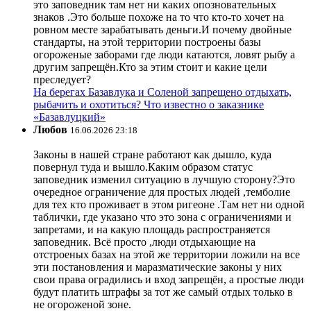
это заповедник там нет ни каких опозновательных
знаков .Это больше похоже на то что кто-то хочет на
ровном месте зарабатывать деньги.И почему двойные
стандарты, на этой территории построены базы
огороженые заборами где люди катаются, ловят рыбу а
другим запрещён.Кто за этим стоит и какие цели
преследует?
На берегах Базавлука и Соленой запрещено отдыхать,
рыбачить и охотиться? Что известно о заказнике
«Базавлуцкий»
Любов
16.06.2026 23:18
Законы в нашей стране работают как дышло, куда
повернул туда и вышло.Каким образом статус
заповедник изменил ситуацию в лучшую сторону?Это
очередное ограничение для простых людей ,темболие
для тех кто проживает в этом ригеоне .Там нет ни одной
таблички, где указано что это зона с ограничениями и
запретами, и на какую площадь распространяется
заповедник. Всё просто ,люди отдыхающие на
отстроеных базах на этой же территории ложили на все
эти постановления и маразматические законы у них
свои права оградились и вход запрещён, а простые люди
будут платить штрафы за тот же самый отдых только в
не огороженой зоне.