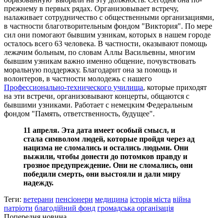
прежнему в первых рядах. Организовывает встречу,
налаживает сотрудничество с общественными организациями,
в частности благотворительным фондом "Виктория". По мере
сил они помогают бывшим узникам, которых в нашем городе
осталось всего 63 человека. В частности, оказывают помощь
лежачим больным, по словам Аллы Васильевны, многим
бывшим узникам важно именно общение, почувствовать
моральную поддержку. Благодарит она за помощь и
волонтеров, в частности молодежь с нашего
Профессионально-технического училища
, которые приходят
на эти встречи, организовывают концерты, общаются с
бывшими узниками. Работает с немецким Федеральным
фондом "Память, ответственность, будущее".
11 апреля. Эта дата имеет особый смысл, и
стала символом людей, которые пройдя через ад
нацизма не сломались и остались людьми. Они
выжили, чтобы донести до потомков правду и
грозное предупреждение. Они не сломались, они
победили смерть, они выстояли и дали миру
надежду.
Теги:
ветерани
пенсіонери
медицина
історія міста
війна
патріоти
благодійний фонд
громадська організація
Попередня новина