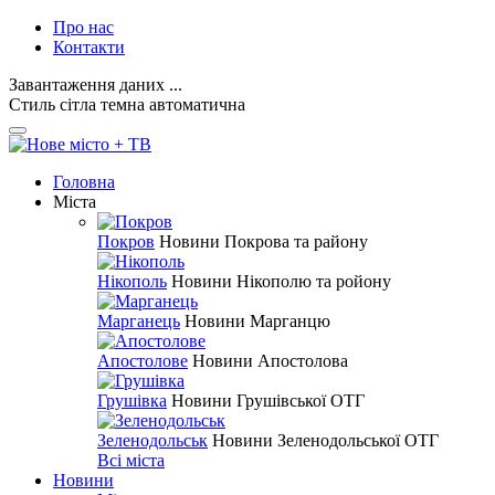
Про нас
Контакти
Завантаження даних ...
Стиль
сітла
темна
автоматична
Головна
Міста
Покров
Новини Покрова та району
Нікополь
Новини Нікополю та ройону
Марганець
Новини Марганцю
Апостолове
Новини Апостолова
Грушівка
Новини Грушівської ОТГ
Зеленодольськ
Новини Зеленодольської ОТГ
Всі міста
Новини