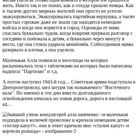
жить. Никто так и не понял, как и откуда пришли немцы. Как
и тысячи других мирных жителей они просто не успели
эвакуироваться. Эвакуировалась партийная верхушка, а тысяч
простых горожан даже не знали где находятся немецкие
войска и когда они ворвутся в город. Однажды ее мама
спаслась буквально чудом, когда вовремя прервала разговор с
соседями и побежала к детям, а буквально через минуту в
место, где она стояла ударила авиабомба. Собеседников мамы
разорвало в клочья, а она уцелела.
Маленькая Алла помнила и виселицы на которых
раскачивались тела с табличками на которых были написаны
надписи "Партизан" и т.д.
А потом наступил 1943-й год… Советская армия подступала к
Днепропетровску, шел штурм так называемого "Восточного
вала". Но именно в эти дни вместо долгожданного
освобождения началась их новая дорога, дорога в настоящий
ад…