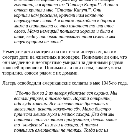
говорить, и я кричала им "Гитлер Капут!". А они в
ответ кричали мне "Сталин Капут!". Они
корчили нам рожицы, кричали нам какие-то
нецензурные слова. А я потом приходила в барак к
маме и спрашивала ее что означает то или иное
слово. Мама немецкий понимала хорошо и была в
шоке, ведь у нас была интеллигентная семья и мы
нецензурщины не знали".
Немецкие дети смотрели на них с тем интересом, каким
смотрят дети на животных в зоопарке. Понимали ли они, что
они медленно и неотвратимо умирали за длинными рядами
колючей проволоки. Понимали ли они о том, какие ужасы
творились совсем рядом с их домами.
Лагерь освободили американские солдаты в мае 1945-го года.
"Где-то дня за 2 из лагеря убежала вся охрана. Мы
встали утром, а никого нет. Ворота открыты,
иди куда хочешь. Все заключенные бросились к
магазинам, искать какую-то еду. Мама быстро
принесла мешок муки и мешок сахара. Два дня мы
питались только этими продуктами, делали какие
то "конфеты" из муки и сахара. А потом
появились американцы на танках. Тогда нас из