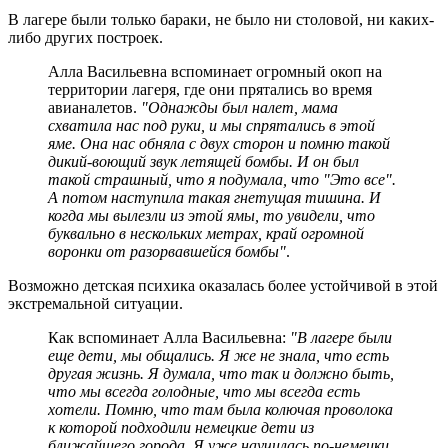
В лагере были только бараки, не было ни столовой, ни каких-
либо других построек.
Алла Васильевна вспоминает огромный окоп на
территории лагеря, где они прятались во время
авианалетов.
"Однажды был налет, мама
схватила нас под руки, и мы спрятались в этой
яме. Она нас обняла с двух сторон и помню такой
дикий-воющий звук летящей бомбы. И он был
такой страшный, что я подумала, что "Это все".
А потом наступила такая гнетущая тишина. И
когда мы вылезли из этой ямы, то увидели, что
буквально в нескольких метрах, край огромной
воронки от разорвавшейся бомбы"
.
Возможно детская психика оказалась более устойчивой в этой
экстремальной ситуации.
Как вспоминает Алла Васильевна:
"В лагере были
еще дети, мы общались. Я же не знала, что есть
другая жизнь. Я думала, что так и должно быть,
что мы всегда голодные, что мы всегда есть
хотели. Помню, что там была колючая проволока
к которой подходили немецкие дети из
ближайшего города. Я уже научилась по-немецки