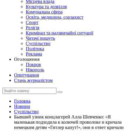
Місцева влада
Культура та дозвілля
Комунальна сфера
Освіта, медицина, соцзахист
Спорт
Релігія
Кримінал та надзвичайні ситуації
Читачі пишуть
Суспільство
Політика
Реклама
Оголошення
Покров
Нікополь
Опитування
Стань журналістом
Головна
Новини
Суспільство
Бывший узник концлагерей Алла Шевченко: «Я
маленькая подходила к колючей проволоке и кричала
немецким детям «Гитлер капут!», они в ответ кричали