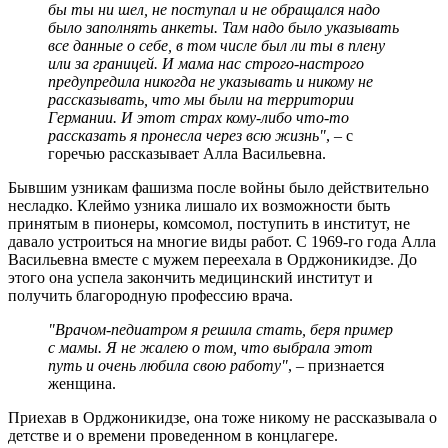
бы ты ни шел, не поступал и не обращался надо
было заполнять анкеты. Там надо было указывать
все данные о себе, в том числе был ли ты в плену
или за границей. И мама нас строго-настрого
предупредила никогда не указывать и никому не
рассказывать, что мы были на территории
Германии. И этот страх кому-либо что-то
рассказать я пронесла через всю жизнь"
, – с
горечью рассказывает Алла Васильевна.
Бывшим узникам фашизма после войны было действительно
несладко. Клеймо узника лишало их возможности быть
принятым в пионеры, комсомол, поступить в институт, не
давало устроиться на многие виды работ. С 1969-го года Алла
Васильевна вместе с мужем переехала в Орджоникидзе. До
этого она успела закончить медицинский институт и
получить благородную профессию врача.
"Врачом-педиатром я решила стать, беря пример
с мамы. Я не жалею о том, что выбрала этот
путь и очень любила свою работу"
, – признается
женщина.
Приехав в Орджоникидзе, она тоже никому не рассказывала о
детстве и о времени проведенном в концлагере.