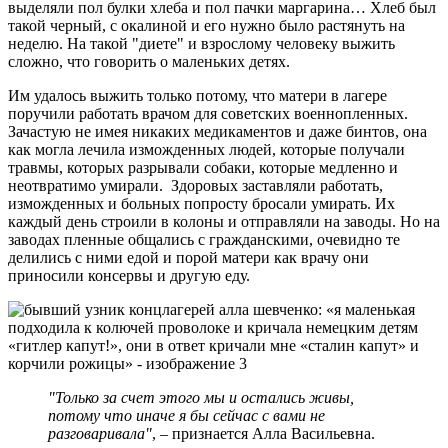
выделяли пол булки хлеба и пол пачки маргарина… Хлеб был
такой черный, с окалиной и его нужно было растянуть на
неделю. На такой "диете" и взрослому человеку выжить
сложно, что говорить о маленьких детях.
Им удалось выжить только потому, что матери в лагере
поручили работать врачом для советских военнопленных.
Зачастую не имея никаких медикаментов и даже бинтов, она
как могла лечила изможденных людей, которые получали
травмы, которых разрывали собаки, которые медленно и
неотвратимо умирали. Здоровых заставляли работать,
изможденных и больных попросту бросали умирать. Их
каждый день строили в колоны и отправляли на заводы. Но на
заводах пленные общались с гражданскими, очевидно те
делились с ними едой и порой матери как врачу они
приносили консервы и другую еду.
"Только за счет этого мы и остались живы,
потому что иначе я бы сейчас с вами не
разговаривала"
, – признается Алла Васильевна.