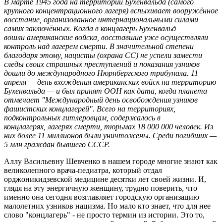
В марте 1945 года на территории Бухенвальда (самого
крупного концентрационного лагеря) вспыхивает вооружённое
восстание, организованное интернациональными силами
самих заключённых. Когда в концлагерь Бухенвальд
вошли американские войска, восставшие уже осуществляли
контроль над лагерем смерти. В значительной степени
благодаря этому, нацисты (охрана СС) не успели замести
следы своих страшных преступлений и показания узников
дошли до международного Нюрнбергского трибунала. 11
апреля — день вхождения американских войск на территорию
Бухенвальда — и был принят ООН как дата, когда планета
отмечает "Международный день освобождения узников
фашистских концлагерей". Всего на территориях,
подконтрольных гитлеровцам, содержалось в
концлагерях, лагерях смерти, тюрьмах 18 000 000 человек. Из
них более 11 миллионов были уничтожены. Среди погибших —
5 млн граждан бывшего СССР.
Аллу Васильевну Шевченко в нашем городе многие знают как
великолепного врача-педиатра, который отдал
орджоникидзевской медицине десятки лет своей жизни. И,
глядя на эту энергичную женщину, трудно поверить, что
именно она сегодня возглавляет городскую организацию
малолетних узников нацизма. Но мало кто знает, что для нее
слово "концлагерь" - не просто термин из истории. Это то,