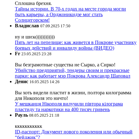
Сплошна брехня.
Тайны истории. В 70-х годах на месте города могли
быть карьеры, а Орджоникидзе мог стать
Солнцегорском!
Владислав
07.09.2025 17:50
ну и шиза))))))))))))
Пять лет на пепелище: как живется в Покрове участнику
боевых действий и инвалиду войны (ВИДЕО)
Fr
23.05.2025 23:28
Вы безграмотные существа не Сырко, а Сирко!
Убийство предприятий, тендеры своим и прекрасные
парки: как работает мэр Покрова Александр Шаповал
Денис
16.05.2025 14:26
Вы хоть видели пластит в жизни, полтора килограмма
для Никополя это ничто!
У мешканця Нікополя вилучили півтора кілограма
пластиду та наркотики на 400 тисяч гривень
Рауль
08.05.2025 21:18
ккккккккккк
ID-паспорт: Документ нового поколения или обычный
“бейджик”?