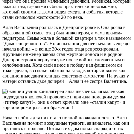
через что она прошла маленькой девочкой. Ребенком, который
выжил там, где выжить было практически невозможно,
который своими глазами видел смерть и события, которые
стали символом жестокости 20-го века.
Алла Васильевна родилась в Днепропетровске. Она росла в
образованной семье, отец был инженером, а мама врачом-
педиатром. Семья жила в большой квартире в так называемом
"Доме специалистов". Но испытания для нее начались еще до
начала войны – в конце 30-х годов отца репрессировали.
Крупный инженер завода стал жертвой доноса и в родной
Днепропетровск вернулся уже после войны, сломленным и
озлобленным. Хотя свой взнос в победу над фашизмом он
тоже сделал, в ссылке работал на заводе, который выпускал
авиационные двигатели для советских самолетов. На руках у
матери остались двое дочерей – Алла и ее сестра Валентина.
Начало войны для них стало полной неожиданностью. Алла
Васильевна помнит воздушные тревоги, авианалеты, как они
прятались в подвале. Потом в их дом попал снаряд и от их
жилья уцелела только одна комната в которой им пришлось