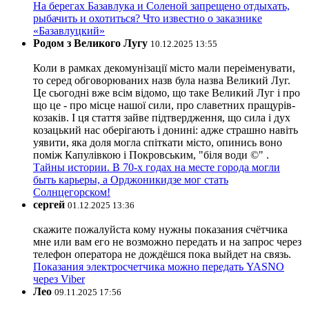
На берегах Базавлука и Соленой запрещено отдыхать,
рыбачить и охотиться? Что известно о заказнике
«Базавлуцкий»
Родом з Великого Лугу
10.12.2025 13:55
Коли в рамках декомунізації місто мали переіменувати,
то серед обговорюваних назв була назва Великий Луг.
Це сьогодні вже всім відомо, що таке Великий Луг і про
що це - про місце нашої сили, про славетних пращурів-
козаків. І ця стаття зайве підтвердження, що сила і дух
козацький нас оберігають і донині: адже страшно навіть
уявити, яка доля могла спіткати місто, опинись воно
поміж Капулівкою і Покровським, "біля води ©" .
Тайны истории. В 70-х годах на месте города могли
быть карьеры, а Орджоникидзе мог стать
Солнцегорском!
сергей
01.12.2025 13:36
скажите пожалуйста кому нужны показания счётчика
мне или вам его не возможно передать и на запрос через
телефон оператора не дождёшся пока выйдет на связь.
Показания электросчетчика можно передать YASNO
через Viber
Лео
09.11.2025 17:56