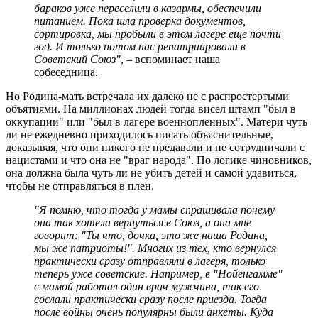
бараков уже переселили в казармы, обеспечили
питанием. Пока шла проверка документов,
сортировка, мы пробыли в этом лагере еще почти
год. И только потом нас репатриировали в
Советский Союз"
, – вспоминает наша
собеседница.
Но Родина-мать встречала их далеко не с распростертыми
объятиями. На миллионах людей тогда висел штамп "был в
оккупации" или "был в лагере военнопленных". Матери чуть
ли не ежедневно приходилось писать объяснительные,
доказывая, что они никого не предавали и не сотрудничали с
нацистами и что она не "враг народа". По логике чиновников,
она должна была чуть ли не убить детей и самой удавиться,
чтобы не отправляться в плен.
"Я помню, что тогда у мамы спрашивала почему
она так хотела вернуться в Союз, а она мне
говорит: "Ты что, дочка, это же наша Родина,
мы же патриоты!". Многих из тех, кто вернулся
практически сразу отправляли в лагеря, только
теперь уже советские. Например, в "Нойенгамме"
с мамой работал один врач мужчина, так его
сослали практически сразу после приезда. Тогда
после войны очень популярны были анкеты. Куда