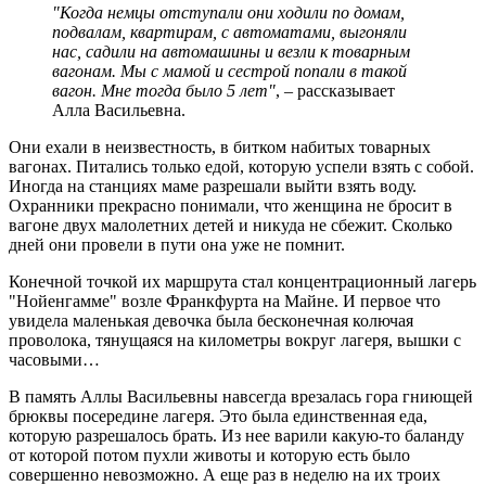
"Когда немцы отступали они ходили по домам,
подвалам, квартирам, с автоматами, выгоняли
нас, садили на автомашины и везли к товарным
вагонам. Мы с мамой и сестрой попали в такой
вагон. Мне тогда было 5 лет"
, – рассказывает
Алла Васильевна.
Они ехали в неизвестность, в битком набитых товарных
вагонах. Питались только едой, которую успели взять с собой.
Иногда на станциях маме разрешали выйти взять воду.
Охранники прекрасно понимали, что женщина не бросит в
вагоне двух малолетних детей и никуда не сбежит. Сколько
дней они провели в пути она уже не помнит.
Конечной точкой их маршрута стал концентрационный лагерь
"Нойенгамме" возле Франкфурта на Майне. И первое что
увидела маленькая девочка была бесконечная колючая
проволока, тянущаяся на километры вокруг лагеря, вышки с
часовыми…
В память Аллы Васильевны навсегда врезалась гора гниющей
брюквы посередине лагеря. Это была единственная еда,
которую разрешалось брать. Из нее варили какую-то баланду
от которой потом пухли животы и которую есть было
совершенно невозможно. А еще раз в неделю на их троих