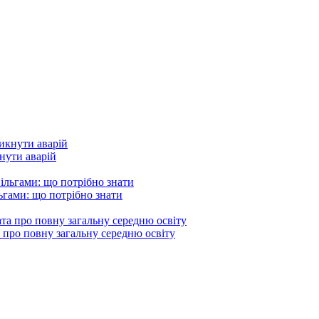
кнути аварій
гами: що потрібно знати
 про повну загальну середню освіту