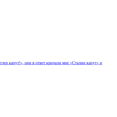
лер капут!», они в ответ кричали мне «Сталин капут» и