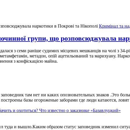
Кримінал та на
лочинної групи, що розповсюджувала нар
алася з семи раніше судимих місцевих мешканців на чолі з 34-рі
етамфетамін, метадон, опій ацетильований та марихуану. Наркоти
знення з конфіскацією майна.
аповедник там нет ни каких опозновательных знаков .Это больше
построены базы огороженые заборами где люди катаются, ловят 
ачить и охотиться? Что известно о заказнике «Базавлуцкий»
ул туда и вышло.Каким образом статус заповедник изменил сит