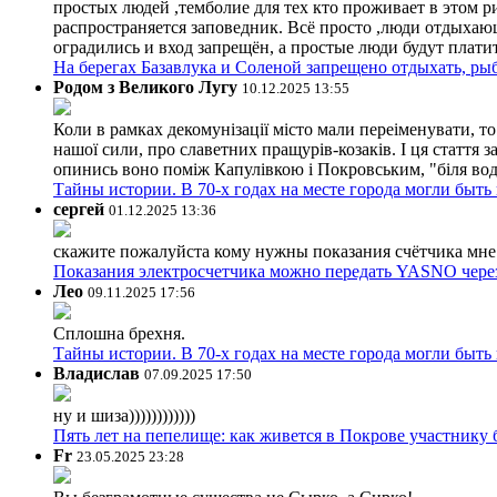
простых людей ,темболие для тех кто проживает в этом ри
распространяется заповедник. Всё просто ,люди отдыхающ
оградились и вход запрещён, а простые люди будут плати
На берегах Базавлука и Соленой запрещено отдыхать, рыб
Родом з Великого Лугу
10.12.2025 13:55
Коли в рамках декомунізації місто мали переіменувати, то
нашої сили, про славетних пращурів-козаків. І ця стаття з
опинись воно поміж Капулівкою і Покровським, "біля вод
Тайны истории. В 70-х годах на месте города могли быть
сергей
01.12.2025 13:36
скажите пожалуйста кому нужны показания счётчика мне и
Показания электросчетчика можно передать YASNO через
Лео
09.11.2025 17:56
Сплошна брехня.
Тайны истории. В 70-х годах на месте города могли быть
Владислав
07.09.2025 17:50
ну и шиза))))))))))))
Пять лет на пепелище: как живется в Покрове участник
Fr
23.05.2025 23:28