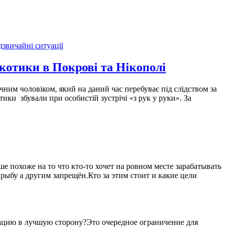
дзвичайні ситуації
котики в Покрові та Нікополі
чним чоловіком, який на даний час перебуває під слідством за
ки збували при особистій зустрічі «з рук у руки». За
 похоже на то что кто-то хочет на ровном месте зарабатывать
рыбу а другим запрещён.Кто за этим стоит и какие цели
уацию в лучшую сторону?Это очередное ограничение для