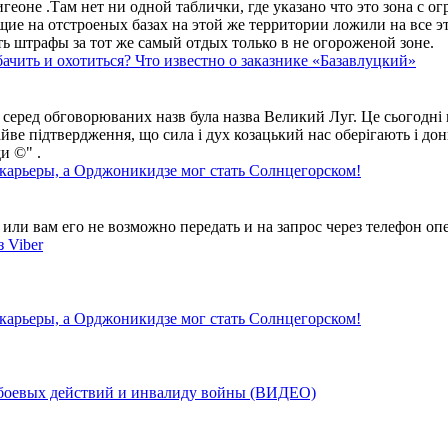
геоне .Там нет ни одной таблички, где указано что это зона с 
ие на отстроеных базах на этой же территории ложили на все э
ть штрафы за тот же самый отдых только в не огороженой зоне.
ачить и охотиться? Что известно о заказнике «Базавлуцкий»
 серед обговорюваних назв була назва Великий Луг. Це сьогодні 
айве підтвердження, що сила і дух козацький нас оберігають і дон
и ©" .
 карьеры, а Орджоникидзе мог стать Солнцегорском!
ли вам его не возможно передать и на запрос через телефон опе
 Viber
 карьеры, а Орджоникидзе мог стать Солнцегорском!
у боевых действий и инвалиду войны (ВИДЕО)