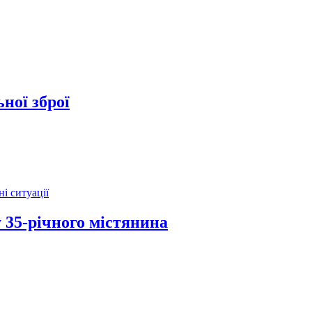
ної зброї
і ситуації
 35-річного містянина