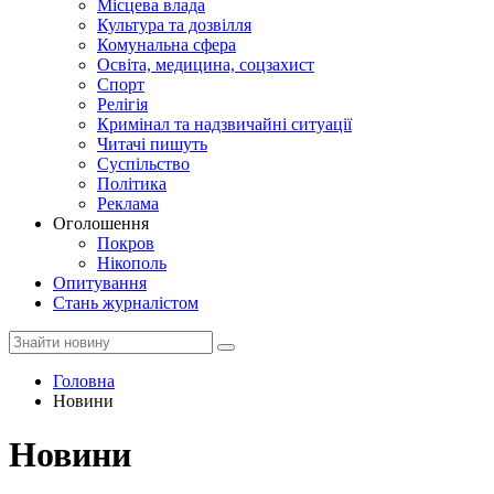
Місцева влада
Культура та дозвілля
Комунальна сфера
Освіта, медицина, соцзахист
Спорт
Релігія
Кримінал та надзвичайні ситуації
Читачі пишуть
Суспільство
Політика
Реклама
Оголошення
Покров
Нікополь
Опитування
Стань журналістом
Головна
Новини
Новини