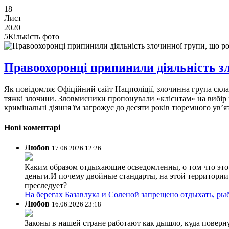
18
Лист
2020
5
Кількість фото
Правоохоронці припинили діяльність з
Як повідомляє Офіційний сайт Нацполіції, злочинна група склад
тяжкі злочини. Зловмисники пропонували «клієнтам» на вибір м
кримінальні діяння їм загрожує до десяти років тюремного ув’я
Нові коментарі
Любов
17.06.2026 12:26
Каким образом отдыхающие осведомленны, о том что это з
деньги.И почему двойные стандарты, на этой территории 
преследует?
На берегах Базавлука и Соленой запрещено отдыхать, рыб
Любов
16.06.2026 23:18
Законы в нашей стране работают как дышло, куда поверн