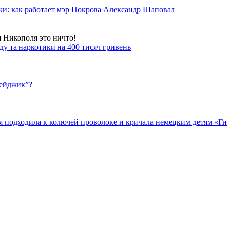
ки: как работает мэр Покрова Александр Шаповал
я Никополя это ничто!
у та наркотики на 400 тисяч гривень
бейджик”?
подходила к колючей проволоке и кричала немецким детям «Гит