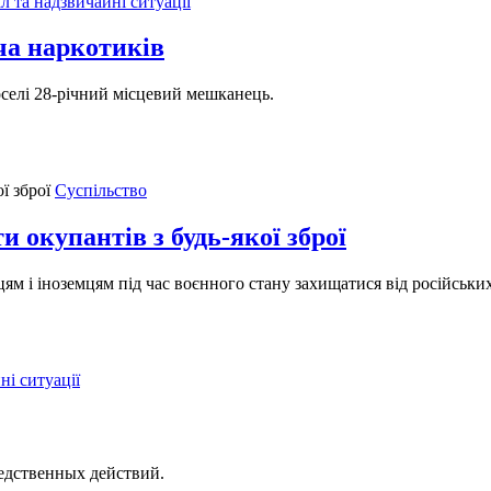
л та надзвичайні ситуації
ча наркотиків
 оселі 28-річний місцевий мешканець.
Суспільство
 окупантів з будь-якої зброї
цям і іноземцям під час воєнного стану захищатися від російських
ні ситуації
едственных действий.