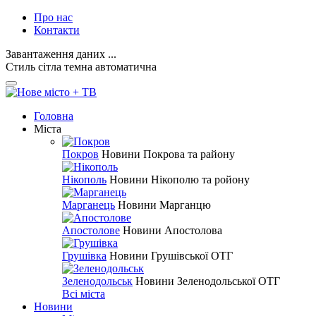
Про нас
Контакти
Завантаження даних ...
Стиль
сітла
темна
автоматична
Головна
Міста
Покров
Новини Покрова та району
Нікополь
Новини Нікополю та ройону
Марганець
Новини Марганцю
Апостолове
Новини Апостолова
Грушівка
Новини Грушівської ОТГ
Зеленодольськ
Новини Зеленодольської ОТГ
Всі міста
Новини