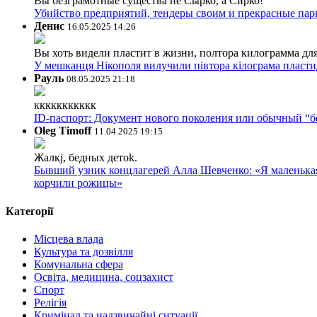
Вы безграмотные существа не Сырко, а Сирко!
Убийство предприятий, тендеры своим и прекрасные пар
Денис
16.05.2025 14:26
Вы хоть видели пластит в жизни, полтора килограмма дл
У мешканця Нікополя вилучили півтора кілограма пластид
Рауль
08.05.2025 21:18
ккккккккккк
ID-паспорт: Документ нового поколения или обычный “
Oleg Timoff
11.04.2025 19:15
Жалкj, бедных детok.
Бывший узник концлагерей Алла Шевченко: «Я маленькая 
корчили рожицы»
Категорії
Місцева влада
Культура та дозвілля
Комунальна сфера
Освіта, медицина, соцзахист
Спорт
Релігія
Кримінал та надзвичайні ситуації