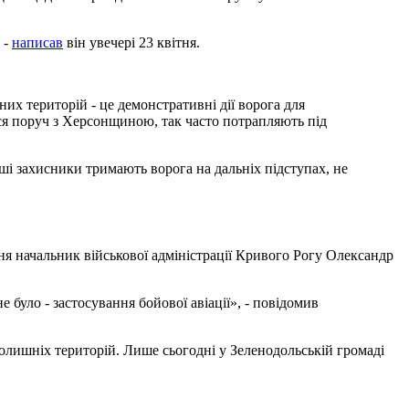
 -
написав
він увечері 23 квітня.
их територій - це демонстративні дії ворога для
ся поруч з Херсонщиною, так часто потрапляють під
ші захисники тримають ворога на дальніх підступах, не
ня начальник військової адміністрації Кривого Рогу Олександр
не було - застосування бойової авіації», - повідомив
олишніх територій. Лише сьогодні у Зеленодольській громаді