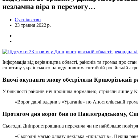
незламна віра в перемогу…
Суспільство
23 травня 2022 р.
Інформація від керівництва області, районів та громад про ста
спротиву українського народу повномасштабній російській агре
Вночі окупанти знову обстріляли Криворізький р
У більшості районів ніч пройшла нормально, стріляли лише у К
«Ворог двічі вдарив з «Ураганів» по Апостолівській гром
Протягом дня ворог бив по Павлоградському, Си
Сьогодні Дніпропетровщина пережила чи не найбільше повітрян
«Сьогодні маємо одразу декілька «прильотів». Перша рак