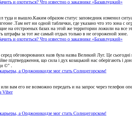
ачить и охотиться? Что известно о заказнике «Базавлуцкий»
ул туда и вышло.Каким образом статус заповедник изменил сит
геоне .Там нет ни одной таблички, где указано что это зона с 
ие на отстроеных базах на этой же территории ложили на все э
ть штрафы за тот же самый отдых только в не огороженой зоне.
ачить и охотиться? Что известно о заказнике «Базавлуцкий»
 серед обговорюваних назв була назва Великий Луг. Це сьогодні 
айве підтвердження, що сила і дух козацький нас оберігають і дон
и ©" .
 карьеры, а Орджоникидзе мог стать Солнцегорском!
ли вам его не возможно передать и на запрос через телефон опе
 Viber
 карьеры, а Орджоникидзе мог стать Солнцегорском!