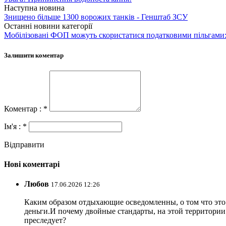
Наступна новина
Знищено більше 1300 ворожих танків - Генштаб ЗСУ
Останні новини категорії
Мобілізовані ФОП можуть скористатися податковими пільгами:
Залишити коментар
Коментар : *
Ім'я : *
Відправити
Нові коментарі
Любов
17.06.2026 12:26
Каким образом отдыхающие осведомленны, о том что это з
деньги.И почему двойные стандарты, на этой территории 
преследует?