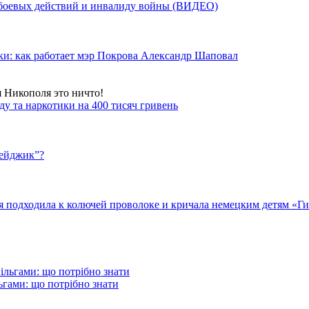
у боевых действий и инвалиду войны (ВИДЕО)
ки: как работает мэр Покрова Александр Шаповал
я Никополя это ничто!
у та наркотики на 400 тисяч гривень
бейджик”?
подходила к колючей проволоке и кричала немецким детям «Гит
гами: що потрібно знати