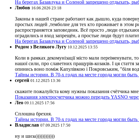
На берегах Базавлука и Соленой запрещено отдыхать, рыб
Любов
16.06.2026 23:18
Законы в нашей стране работают как дышло, куда поверн
простых людей ,темболие для тех кто проживает в этом ри
распространяется заповедник. Всё просто ,люди отдыхающ
оградились и вход запрещён, а простые люди будут плати
На берегах Базавлука и Соленой запрещено отдыхать, рыб
Родом з Великого Лугу
10.12.2025 13:55
Коли в рамках декомунізації місто мали переіменувати, то
нашої сили, про славетних пращурів-козаків. І ця стаття з
опинись воно поміж Капулівкою і Покровським, "біля вод
Тайны истории. В 70-х годах на месте города могли быть
сергей
01.12.2025 13:36
скажите пожалуйста кому нужны показания счётчика мне и
Показания электросчетчика можно передать YASNO через
Лео
09.11.2025 17:56
Сплошна брехня.
Тайны истории. В 70-х годах на месте города могли быть
Владислав
07.09.2025 17:50
ну и шиза))))))))))))