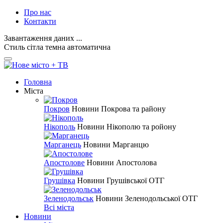
Про нас
Контакти
Завантаження даних ...
Стиль
сітла
темна
автоматична
Головна
Міста
Покров
Новини Покрова та району
Нікополь
Новини Нікополю та ройону
Марганець
Новини Марганцю
Апостолове
Новини Апостолова
Грушівка
Новини Грушівської ОТГ
Зеленодольськ
Новини Зеленодольської ОТГ
Всі міста
Новини