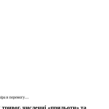
 віра в перемогу…
 тривог, численні «прильоти» та