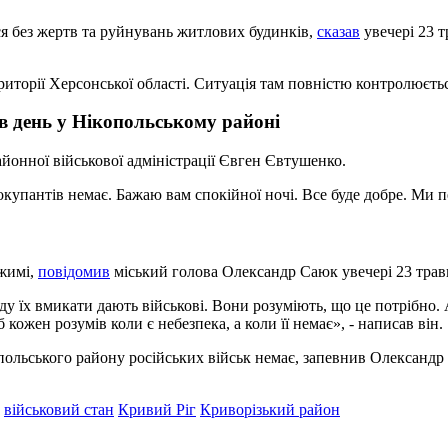
ся без жертв та руйнувань житлових будинків,
сказав
увечері 23 т
риторії Херсонської області. Ситуація там повністю контролюєть
в день у Нікопольському районі
йонної військової адміністрації Євген Євтушенко.
окупантів немає. Бажаю вам спокійної ночі. Все буде добре. Ми 
ежимі,
повідомив
міський голова Олександр Саюк увечері 23 трав
нду їх вмикати дають військові. Вони розуміють, що це потрібно. 
кожен розумів коли є небезпека, а коли її немає», - написав він.
польського району російських військ немає, запевнив Олександр
військовий стан
Кривий Ріг
Криворізький район