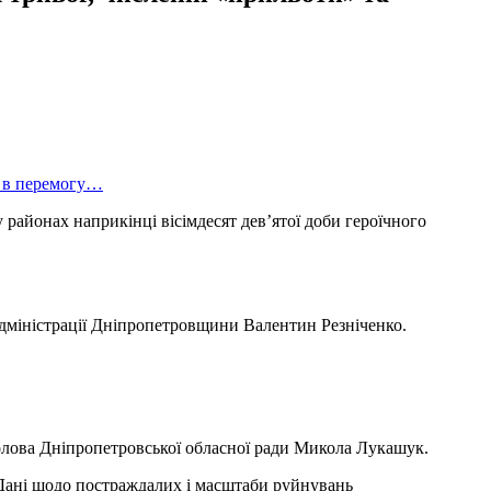
 районах наприкінці вісімдесят дев’ятої доби героїчного
адміністрації Дніпропетровщини Валентин Резніченко.
олова Дніпропетровської обласної ради Микола Лукашук.
 Дані щодо постраждалих і масштаби руйнувань