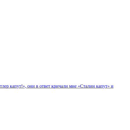
лер капут!», они в ответ кричали мне «Сталин капут» и