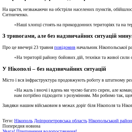
На щастя, незважаючи на обстріли населених пунктів, обійшло
Ситниченко.
«Наші хлопці стоять на прикордонних територіях та на те
З тривогами, але без надзвичайних ситуацій мину
Про це ввечері 23 травня
повідомив
начальник Нікопольської ра
«На території району бойових дій, техніки та живої сили 
У Нікополі – без надзвичайних ситуацій
Місто і вся інфраструктура продовжують роботу в штатному р
«На жаль і вночі і вдень ми чуємо багато сирен, але кома
нам потрібно підходити з розумінням. Ми робимо так, щоб 
Завдяки нашим військовим в межах доріг біля Нікополя та Ніко
Теги:
Нікополь
Дніпропетровська область
Нікопольський район
Попередня новина
Увага! Припинення водопостачання!