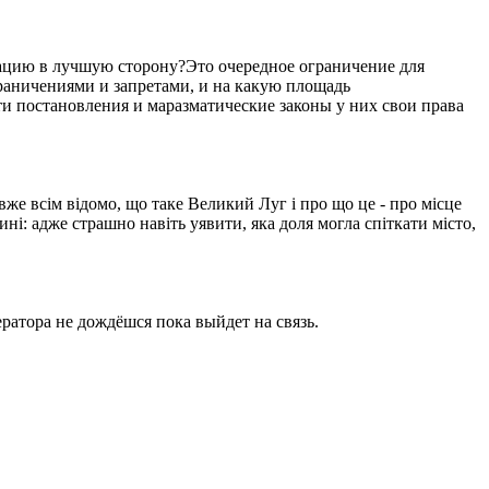
уацию в лучшую сторону?Это очередное ограничение для
ограничениями и запретами, и на какую площадь
ти постановления и маразматические законы у них свои права
вже всім відомо, що таке Великий Луг і про що це - про місце
ині: адже страшно навіть уявити, яка доля могла спіткати місто,
ратора не дождёшся пока выйдет на связь.