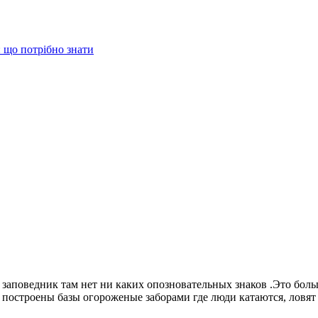
 що потрібно знати
аповедник там нет ни каких опозновательных знаков .Это больше
построены базы огороженые заборами где люди катаются, ловят 