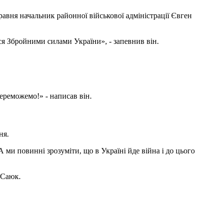
равня начальник районної військової адміністрації Євген
ся Збройними силами України», - запевнив він.
переможемо!» - написав він.
ня.
А ми повинні зрозуміти, що в Україні йде війна і до цього
 Саюк.