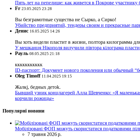
Пять лет на пепелище: как живется в Покрове участник
Fr
23.05.2025 23:28
Вы безграмотные существа не Сырко, а Сирко!
Убийство предприятий, тендеры своим и прекрасные пар
Денис
16.05.2025 14:26
Вы хоть видели пластит в жизни, полтора килограмма дл
У мешканця Нікополя вилучили півтора кілограма пластид
Рауль
08.05.2025 21:18
ккккккккккк
ID-паспорт: Документ нового поколения или обычный “
Oleg Timoff
11.04.2025 19:15
Жалкj, бедных детok.
Бывший узник концлагерей Алла Шевченко: «Я маленькая 
корчили рожицы»
Популярні новини
Мобілізовані ФОП можуть скористатися податковими піль
7 травня 2026 р.