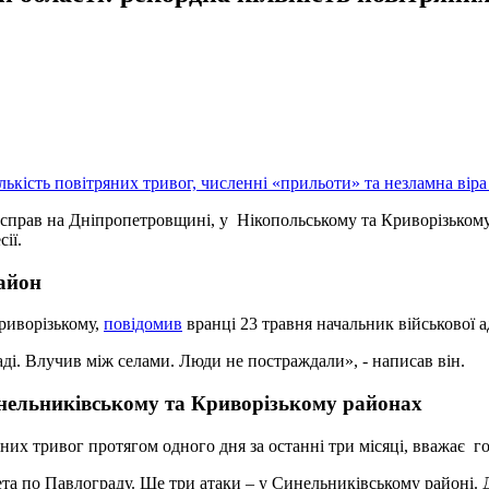
н справ на Дніпропетровщині, у Нікопольському та Криворізькому
сії.
айон
риворізькому,
повідомив
вранці 23 травня начальник військової 
аді. Влучив між селами. Люди не постраждали», - написав він.
нельниківському та Криворізькому районах
их тривог протягом одного дня за останні три місяці, вважає г
ета по Павлограду. Ще три атаки – у Синельниківському районі.