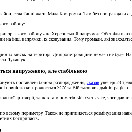
район, села Ганнівка та Мала Костромка. Там без постраждалих»,
кого району:
иворізького району - це Херсонський напрямок. Обстріли вказан
и на інші напрямки, їх сковування. Тому громади, які знаходять
ійних військ на території Дніпропетровщини немає і не буде. На
ола Лукашук.
ться напруженою, але стабільною
иконують поставлені бойові розпорядження,
сказав
увечері 23 трав
йоні повністю контролюється ЗСУ та Військовою адміністрацією.
ольної артилерії, танків та мінометів. Фіксується те, чого давно 
 по всьому периметру. Також не припиняється розмінування навк
етних боєприпасів.
о