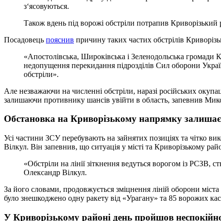
з‘ясовуються.
Також вдень під ворожі обстріли потрапив Криворізький 
Посадовець
пояснив
причину таких частих обстрілів Криворізь
«Апостолівська, Широківська і Зеленодольська громади Кр
недопущення перекидання підрозділів Сил оборони Україн
обстріли».
Але незважаючи на численні обстріли, наразі російських окупац
залишаючи противнику шансів увійти в область, запевнив Мик
Обстановка на Криворізькому напрямку залишає
Усі частини ЗСУ перебувають на зайнятих позиціях та чітко в
Вілкул. Він запевнив, що ситуація у місті та Криворізькому ра
«Обстріли на лінії зіткнення ведуться ворогом із РСЗВ, ств
Олександр Вілкул.
За його словами, продовжується зміцнення ліній оборони міста
було знешкоджено одну ракету від «Урагану» та 85 ворожих кас
У Криворізькому районі день пройшов неспокійн