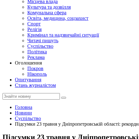
Місцева влада
Культура та дозвілля
Комунальна сфера
Освіта, медицина, соцзахист
Спорт
Релігія
Кримінал та надзвичайні ситуації
Читачі пишуть
Суспільство
Політика
Реклама
Оголошення
Покров
Нікополь
Опитування
Стань журналістом
Головна
Новини
Суспільство
Підсумки 23 травня у Дніпропетровській області: рекордн
Підсумки 23 травня у Дніпропетровській