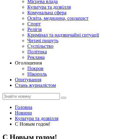
Місцева влада
Культура та дозвілля
Комунальна сфера
Освіта, медицина, соцзахист
Спорт
Релігія
Кримінал та надзвичайні ситуації
Читачі пишуть
Суспільство
Політика
Реклама
Оголошення
Покров
Нікополь
Опитування
Стань журналістом
Головна
Новини
Культура та дозвілля
С Новым годом!
С Новым годом!