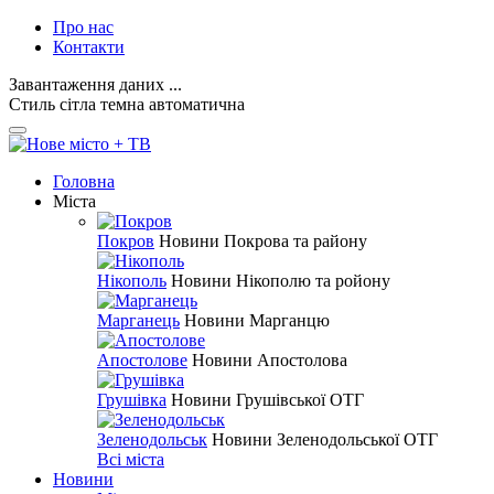
Про нас
Контакти
Завантаження даних ...
Стиль
сітла
темна
автоматична
Головна
Міста
Покров
Новини Покрова та району
Нікополь
Новини Нікополю та ройону
Марганець
Новини Марганцю
Апостолове
Новини Апостолова
Грушівка
Новини Грушівської ОТГ
Зеленодольськ
Новини Зеленодольської ОТГ
Всі міста
Новини