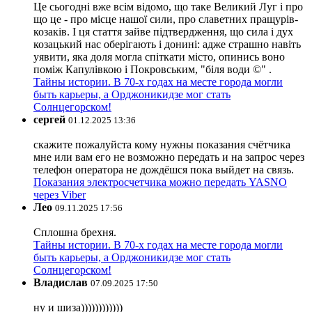
Це сьогодні вже всім відомо, що таке Великий Луг і про
що це - про місце нашої сили, про славетних пращурів-
козаків. І ця стаття зайве підтвердження, що сила і дух
козацький нас оберігають і донині: адже страшно навіть
уявити, яка доля могла спіткати місто, опинись воно
поміж Капулівкою і Покровським, "біля води ©" .
Тайны истории. В 70-х годах на месте города могли
быть карьеры, а Орджоникидзе мог стать
Солнцегорском!
сергей
01.12.2025 13:36
скажите пожалуйста кому нужны показания счётчика
мне или вам его не возможно передать и на запрос через
телефон оператора не дождёшся пока выйдет на связь.
Показания электросчетчика можно передать YASNO
через Viber
Лео
09.11.2025 17:56
Сплошна брехня.
Тайны истории. В 70-х годах на месте города могли
быть карьеры, а Орджоникидзе мог стать
Солнцегорском!
Владислав
07.09.2025 17:50
ну и шиза))))))))))))