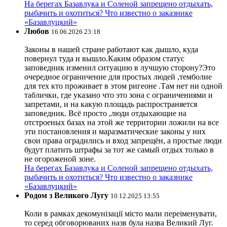
На берегах Базавлука и Соленой запрещено отдыхать,
рыбачить и охотиться? Что известно о заказнике
«Базавлуцкий»
Любов
16.06.2026 23:18
Законы в нашей стране работают как дышло, куда
повернул туда и вышло.Каким образом статус
заповедник изменил ситуацию в лучшую сторону?Это
очередное ограничение для простых людей ,темболие
для тех кто проживает в этом ригеоне .Там нет ни одной
таблички, где указано что это зона с ограничениями и
запретами, и на какую площадь распространяется
заповедник. Всё просто ,люди отдыхающие на
отстроеных базах на этой же территории ложили на все
эти постановления и маразматические законы у них
свои права оградились и вход запрещён, а простые люди
будут платить штрафы за тот же самый отдых только в
не огороженой зоне.
На берегах Базавлука и Соленой запрещено отдыхать,
рыбачить и охотиться? Что известно о заказнике
«Базавлуцкий»
Родом з Великого Лугу
10.12.2025 13:55
Коли в рамках декомунізації місто мали переіменувати,
то серед обговорюваних назв була назва Великий Луг.