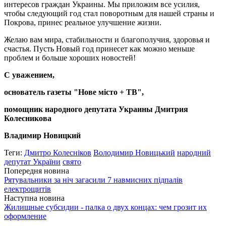
интересов граждан Украины. Мы приложим все усилия,
чтобы следующий год стал поворотным для нашей страны и
Покрова, принес реальное улучшение жизни.
Желаю вам мира, стабильности и благополучия, здоровья и
счастья. Пусть Новый год принесет как можно меньше
проблем и больше хороших новостей!
С уважением,
основатель газеты "Нове місто + ТВ",
помощник народного депутата Украины Дмитрия
Колесникова
Владимир Новицкий
Теги:
Дмитро Колесніков
Володимир Новицький
народний
депутат України
свято
Попередня новина
Рятувальники за ніч загасили 7 навмисних підпалів
електрощитів
Наступна новина
Жилищные субсидии - палка о двух концах: чем грозит их
оформление