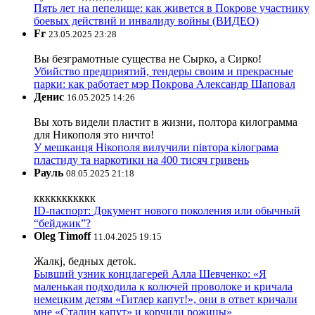
Пять лет на пепелище: как живется в Покрове участнику
боевых действий и инвалиду войны (ВИДЕО)
Fr
23.05.2025 23:28
Вы безграмотные существа не Сырко, а Сирко!
Убийство предприятий, тендеры своим и прекрасные
парки: как работает мэр Покрова Александр Шаповал
Денис
16.05.2025 14:26
Вы хоть видели пластит в жизни, полтора килограмма
для Никополя это ничто!
У мешканця Нікополя вилучили півтора кілограма
пластиду та наркотики на 400 тисяч гривень
Рауль
08.05.2025 21:18
ккккккккккк
ID-паспорт: Документ нового поколения или обычный
“бейджик”?
Oleg Timoff
11.04.2025 19:15
Жалкj, бедных детok.
Бывший узник концлагерей Алла Шевченко: «Я
маленькая подходила к колючей проволоке и кричала
немецким детям «Гитлер капут!», они в ответ кричали
мне «Сталин капут» и корчили рожицы»