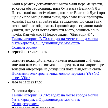
Коли в рамках декомунізації місто мали переіменувати,
то серед обговорюваних назв була назва Великий Луг.
Це сьогодні вже всім відомо, що таке Великий Луг і про
що це - про місце нашої сили, про славетних пращурів-
козаків. І ця стаття зайве підтвердження, що сила і дух
козацький нас оберігають і донині: адже страшно навіть
уявити, яка доля могла спіткати місто, опинись воно
поміж Капулівкою і Покровським, "біля води ©" .
Тайны истории. В 70-х годах на месте города могли
быть карьеры, а Орджоникидзе мог стать
Солнцегорском!
сергей
01.12.2025 13:36
скажите пожалуйста кому нужны показания счётчика
мне или вам его не возможно передать и на запрос через
телефон оператора не дождёшся пока выйдет на связь.
Показания электросчетчика можно передать YASNO
через Viber
Лео
09.11.2025 17:56
Сплошна брехня.
Тайны истории. В 70-х годах на месте города могли
быть карьеры, а Орджоникидзе мог стать
Солнцегорском!