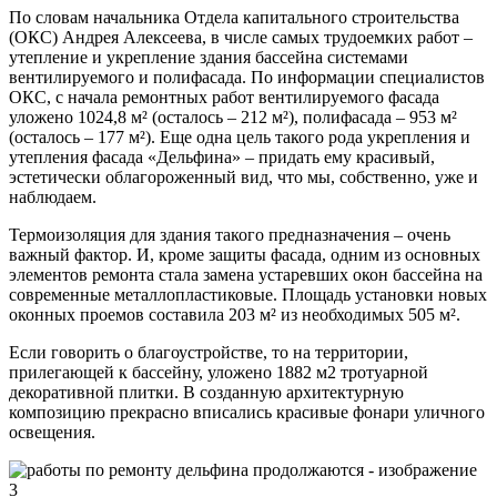
По словам начальника Отдела капитального строительства
(ОКС) Андрея Алексеева, в числе самых трудоемких работ –
утепление и укрепление здания бассейна системами
вентилируемого и полифасада. По информации специалистов
ОКС, с начала ремонтных работ вентилируемого фасада
уложено 1024,8 м² (осталось – 212 м²), полифасада – 953 м²
(осталось – 177 м²). Еще одна цель такого рода укрепления и
утепления фасада «Дельфина» – придать ему красивый,
эстетически облагороженный вид, что мы, собственно, уже и
наблюдаем.
Термоизоляция для здания такого предназначения – очень
важный фактор. И, кроме защиты фасада, одним из основных
элементов ремонта стала замена устаревших окон бассейна на
современные металлопластиковые. Площадь установки новых
оконных проемов составила 203 м² из необходимых 505 м².
Если говорить о благоустройстве, то на территории,
прилегающей к бассейну, уложено 1882 м2 тротуарной
декоративной плитки. В созданную архитектурную
композицию прекрасно вписались красивые фонари уличного
освещения.