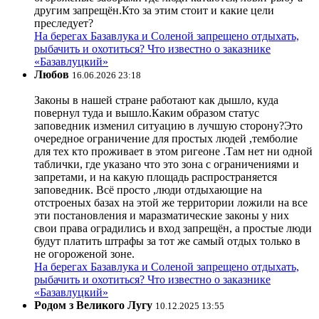
другим запрещён.Кто за этим стоит и какие цели
преследует?
На берегах Базавлука и Соленой запрещено отдыхать,
рыбачить и охотиться? Что известно о заказнике
«Базавлуцкий»
Любов
16.06.2026 23:18
Законы в нашей стране работают как дышло, куда
повернул туда и вышло.Каким образом статус
заповедник изменил ситуацию в лучшую сторону?Это
очередное ограничение для простых людей ,темболие
для тех кто проживает в этом ригеоне .Там нет ни одной
таблички, где указано что это зона с ограничениями и
запретами, и на какую площадь распространяется
заповедник. Всё просто ,люди отдыхающие на
отстроеных базах на этой же территории ложили на все
эти постановления и маразматические законы у них
свои права оградились и вход запрещён, а простые люди
будут платить штрафы за тот же самый отдых только в
не огороженой зоне.
На берегах Базавлука и Соленой запрещено отдыхать,
рыбачить и охотиться? Что известно о заказнике
«Базавлуцкий»
Родом з Великого Лугу
10.12.2025 13:55