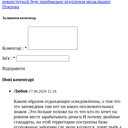
реконструкції буде приймальне відділення міськлікарні
Покрова
Залишити коментар
Коментар : *
Ім'я : *
Відправити
Нові коментарі
Любов
17.06.2026 12:26
Каким образом отдыхающие осведомленны, о том что
это заповедник там нет ни каких опозновательных
знаков .Это больше похоже на то что кто-то хочет на
ровном месте зарабатывать деньги.И почему двойные
стандарты, на этой территории построены базы
огороженые заборами где люди катаются, ловят рыбу а