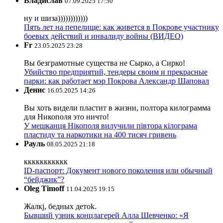
Владислав
07.09.2025 17:50
ну и шиза))))))))))))
Пять лет на пепелище: как живется в Покрове участнику
боевых действий и инвалиду войны (ВИДЕО)
Fr
23.05.2025 23:28
Вы безграмотные существа не Сырко, а Сирко!
Убийство предприятий, тендеры своим и прекрасные
парки: как работает мэр Покрова Александр Шаповал
Денис
16.05.2025 14:26
Вы хоть видели пластит в жизни, полтора килограмма
для Никополя это ничто!
У мешканця Нікополя вилучили півтора кілограма
пластиду та наркотики на 400 тисяч гривень
Рауль
08.05.2025 21:18
ккккккккккк
ID-паспорт: Документ нового поколения или обычный
“бейджик”?
Oleg Timoff
11.04.2025 19:15
Жалкj, бедных детok.
Бывший узник концлагерей Алла Шевченко: «Я