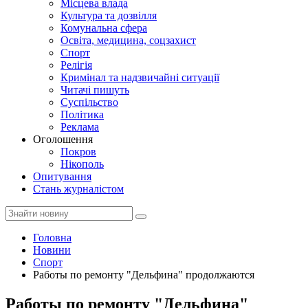
Місцева влада
Культура та дозвілля
Комунальна сфера
Освіта, медицина, соцзахист
Спорт
Релігія
Кримінал та надзвичайні ситуації
Читачі пишуть
Суспільство
Політика
Реклама
Оголошення
Покров
Нікополь
Опитування
Стань журналістом
Головна
Новини
Спорт
Работы по ремонту "Дельфина" продолжаются
Работы по ремонту "Дельфина"