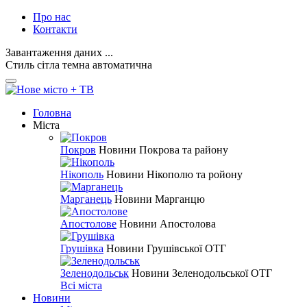
Про нас
Контакти
Завантаження даних ...
Стиль
сітла
темна
автоматична
Головна
Міста
Покров
Новини Покрова та району
Нікополь
Новини Нікополю та ройону
Марганець
Новини Марганцю
Апостолове
Новини Апостолова
Грушівка
Новини Грушівської ОТГ
Зеленодольськ
Новини Зеленодольської ОТГ
Всі міста
Новини