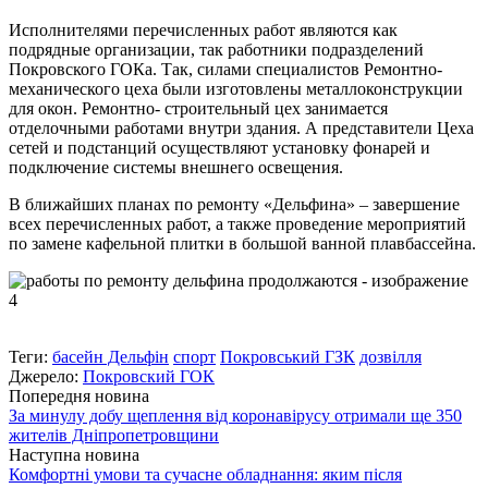
Исполнителями перечисленных работ являются как
подрядные организации, так работники подразделений
Покровского ГОКа. Так, силами специалистов Ремонтно-
механического цеха были изготовлены металлоконструкции
для окон. Ремонтно- строительный цех занимается
отделочными работами внутри здания. А представители Цеха
сетей и подстанций осуществляют установку фонарей и
подключение системы внешнего освещения.
В ближайших планах по ремонту «Дельфина» – завершение
всех перечисленных работ, а также проведение мероприятий
по замене кафельной плитки в большой ванной плавбассейна.
Теги:
басейн Дельфін
спорт
Покровський ГЗК
дозвілля
Джерело:
Покровский ГОК
Попередня новина
За минулу добу щеплення від коронавірусу отримали ще 350
жителів Дніпропетровщини
Наступна новина
Комфортні умови та сучасне обладнання: яким після