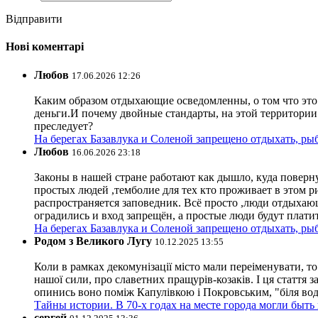
Відправити
Нові коментарі
Любов
17.06.2026 12:26
Каким образом отдыхающие осведомленны, о том что это з
деньги.И почему двойные стандарты, на этой территории 
преследует?
На берегах Базавлука и Соленой запрещено отдыхать, рыб
Любов
16.06.2026 23:18
Законы в нашей стране работают как дышло, куда поверн
простых людей ,темболие для тех кто проживает в этом ри
распространяется заповедник. Всё просто ,люди отдыхающ
оградились и вход запрещён, а простые люди будут плати
На берегах Базавлука и Соленой запрещено отдыхать, рыб
Родом з Великого Лугу
10.12.2025 13:55
Коли в рамках декомунізації місто мали переіменувати, то
нашої сили, про славетних пращурів-козаків. І ця стаття з
опинись воно поміж Капулівкою і Покровським, "біля вод
Тайны истории. В 70-х годах на месте города могли быть
сергей