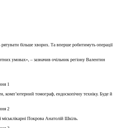
ь рятувати більше хворих. Та вперше робитимуть операції
тних умовах», – зазначив очільник регіону Валентин
н, комп’ютерний томограф, ендоскопічну техніку. Буде й
ої міськлікарні Покрова Анатолій Шкіль.