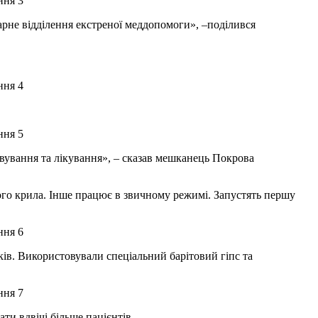
арне відділення екстреної меддопомоги», –поділився
вування та лікування», – сказав мешканець Покрова
вого крила. Інше працює в звичному режимі. Запустять першу
ів. Використовували спеціальний барітовий гіпс та
ти вдвічі більше пацієнтів.