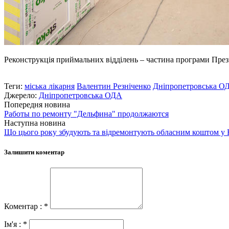
Реконструкція приймальних відділень – частина програми Пре
Теги:
міська лікарня
Валентин Резніченко
Дніпропетровська О
Джерело:
Дніпропетровська ОДА
Попередня новина
Работы по ремонту "Дельфина" продолжаются
Наступна новина
Що цього року збудують та відремонтують обласним коштом у Н
Залишити коментар
Коментар : *
Ім'я : *