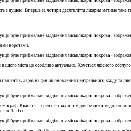
ть з душею. Вперше за чотири десятиліття лікарня матиме таке г
ними воротами.
 нашого міста це особливо актуально. Хочеться якісного обслуго
 пацієнтів. Зараз на фініші оновлення центрального входу та лі
ограф. Кімната – з рентген захистом для безпеки медпрацівник
слав Лакіза.
роходить до 50 людей. Після завершення робіт там зможуть прийма