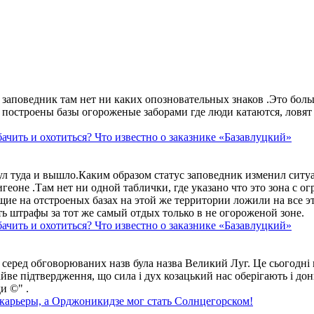
аповедник там нет ни каких опозновательных знаков .Это больше
построены базы огороженые заборами где люди катаются, ловят 
ачить и охотиться? Что известно о заказнике «Базавлуцкий»
ул туда и вышло.Каким образом статус заповедник изменил сит
геоне .Там нет ни одной таблички, где указано что это зона с 
ие на отстроеных базах на этой же территории ложили на все э
ть штрафы за тот же самый отдых только в не огороженой зоне.
ачить и охотиться? Что известно о заказнике «Базавлуцкий»
 серед обговорюваних назв була назва Великий Луг. Це сьогодні 
айве підтвердження, що сила і дух козацький нас оберігають і дон
и ©" .
 карьеры, а Орджоникидзе мог стать Солнцегорском!