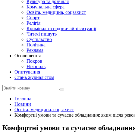
Культура та дозвілля
Комунальна сфера
Освіта, медицина, соцзахист
Спорт
Релігія
Кримінал та надзвичайні ситуації
Читачі пишуть
Суспільство
Політика
Реклама
Оголошення
Покров
Нікополь
Опитування
Стань журналістом
Головна
Новини
Освіта, медицина, соцзахист
Комфортні умови та сучасне обладнання: яким після рекон
Комфортні умови та сучасне обладнання