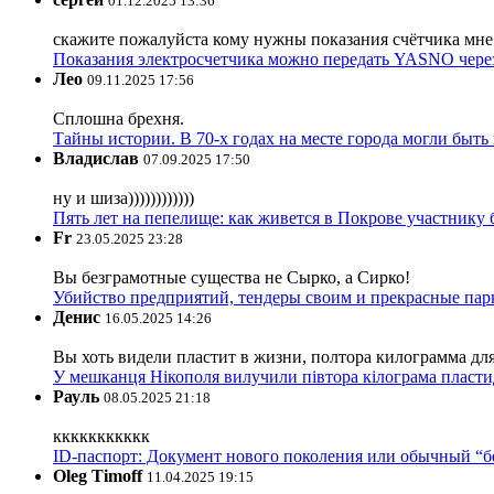
01.12.2025 13:36
скажите пожалуйста кому нужны показания счётчика мне и
Показания электросчетчика можно передать YASNO через
Лео
09.11.2025 17:56
Сплошна брехня.
Тайны истории. В 70-х годах на месте города могли быть
Владислав
07.09.2025 17:50
ну и шиза))))))))))))
Пять лет на пепелище: как живется в Покрове участник
Fr
23.05.2025 23:28
Вы безграмотные существа не Сырко, а Сирко!
Убийство предприятий, тендеры своим и прекрасные пар
Денис
16.05.2025 14:26
Вы хоть видели пластит в жизни, полтора килограмма дл
У мешканця Нікополя вилучили півтора кілограма пластид
Рауль
08.05.2025 21:18
ккккккккккк
ID-паспорт: Документ нового поколения или обычный “
Oleg Timoff
11.04.2025 19:15