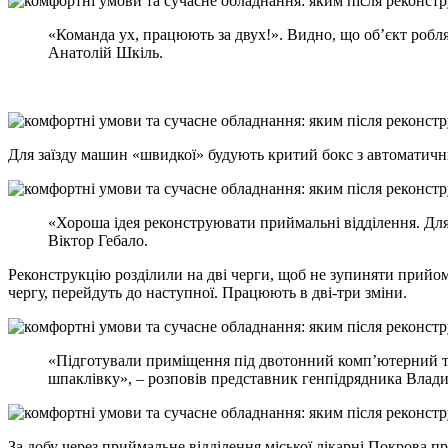
«Команда ух, працюють за двух!». Видно, що об’єкт робля
Анатолій Шкіль.
Для заїзду машин «швидкої» будують критий бокс з автоматич
«Хороша ідея реконструювати приймальні відділення. Для
Віктор Гебало.
Реконструкцію розділили на дві черги, щоб не зупиняти прийом
чергу, перейдуть до наступної. Працюють в дві-три зміни.
«Підготували приміщення під двотонний комп’ютерний том
шпаклівку», – розповів представник генпідрядника Влади
За добу через приймальне відділення міської лікарні Покрова п