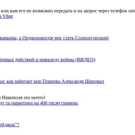
ли вам его не возможно передать и на запрос через телефон опе
 Viber
 карьеры, а Орджоникидзе мог стать Солнцегорском!
у боевых действий и инвалиду войны (ВИДЕО)
ки: как работает мэр Покрова Александр Шаповал
я Никополя это ничто!
у та наркотики на 400 тисяч гривень
бейджик”?