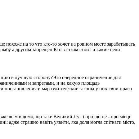
 похоже на то что кто-то хочет на ровном месте зарабатывать
рыбу а другим запрещён.Кто за этим стоит и какие цели
уацию в лучшую сторону?Это очередное ограничение для
ограничениями и запретами, и на какую площадь
ти постановления и маразматические законы у них свои права
вже всім відомо, що таке Великий Луг і про що це - про місце
ині: адже страшно навіть уявити, яка доля могла спіткати місто,