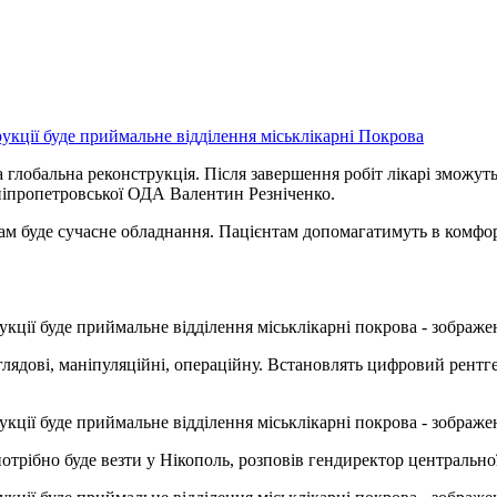
 глобальна реконструкція. Після завершення робіт лікарі зможут
ніпропетровської ОДА Валентин Резніченко.
ам буде сучасне обладнання. Пацієнтам допомагатимуть в комфор
ядові, маніпуляційні, операційну. Встановлять цифровий рентге
потрібно буде везти у Нікополь, розповів гендиректор центральн