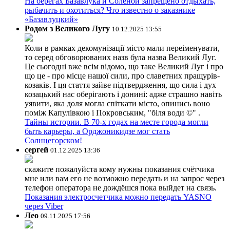
На берегах Базавлука и Соленой запрещено отдыхать,
рыбачить и охотиться? Что известно о заказнике
«Базавлуцкий»
Родом з Великого Лугу
10.12.2025 13:55
Коли в рамках декомунізації місто мали переіменувати,
то серед обговорюваних назв була назва Великий Луг.
Це сьогодні вже всім відомо, що таке Великий Луг і про
що це - про місце нашої сили, про славетних пращурів-
козаків. І ця стаття зайве підтвердження, що сила і дух
козацький нас оберігають і донині: адже страшно навіть
уявити, яка доля могла спіткати місто, опинись воно
поміж Капулівкою і Покровським, "біля води ©" .
Тайны истории. В 70-х годах на месте города могли
быть карьеры, а Орджоникидзе мог стать
Солнцегорском!
сергей
01.12.2025 13:36
скажите пожалуйста кому нужны показания счётчика
мне или вам его не возможно передать и на запрос через
телефон оператора не дождёшся пока выйдет на связь.
Показания электросчетчика можно передать YASNO
через Viber
Лео
09.11.2025 17:56