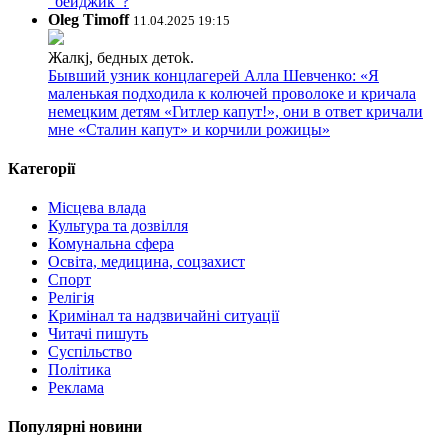
“бейджик”?
Oleg Timoff
11.04.2025 19:15
Жалкj, бедных детok.
Бывший узник концлагерей Алла Шевченко: «Я
маленькая подходила к колючей проволоке и кричала
немецким детям «Гитлер капут!», они в ответ кричали
мне «Сталин капут» и корчили рожицы»
Категорії
Місцева влада
Культура та дозвілля
Комунальна сфера
Освіта, медицина, соцзахист
Спорт
Релігія
Кримінал та надзвичайні ситуації
Читачі пишуть
Суспільство
Політика
Реклама
Популярні новини