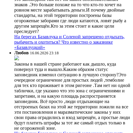
знаков .Это больше похоже на то что кто-то хочет на
ровном месте зарабатывать деньги.И почему двойные
стандарты, на этой территории построены базы
огороженые заборами где люди катаются, ловят рыбу а
другим запрещён.Кто за этим стоит и какие цели
преследует?
На берегах Базавлука и Соленой запрещено отдыхать,
рыбачить и охотиться? Что известно о заказнике
«Базавлуцкий»
Любов
16.06.2026 23:18
Законы в нашей стране работают как дышло, куда
повернул туда и вышло.Каким образом статус
заповедник изменил ситуацию в лучшую сторону?Это
очередное ограничение для простых людей ,темболие
для тех кто проживает в этом ригеоне .Там нет ни одной
таблички, где указано что это зона с ограничениями и
запретами, и на какую площадь распространяется
заповедник. Всё просто ,люди отдыхающие на
отстроеных базах на этой же территории ложили на все
эти постановления и маразматические законы у них
свои права оградились и вход запрещён, а простые люди
будут платить штрафы за тот же самый отдых только в
не огороженой зоне.