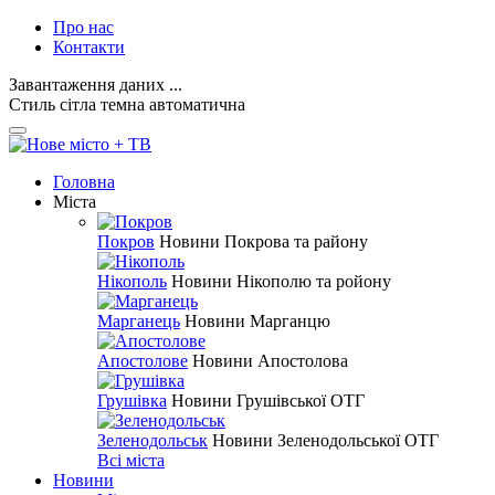
Про нас
Контакти
Завантаження даних ...
Стиль
сітла
темна
автоматична
Головна
Міста
Покров
Новини Покрова та району
Нікополь
Новини Нікополю та ройону
Марганець
Новини Марганцю
Апостолове
Новини Апостолова
Грушівка
Новини Грушівської ОТГ
Зеленодольськ
Новини Зеленодольської ОТГ
Всі міста
Новини