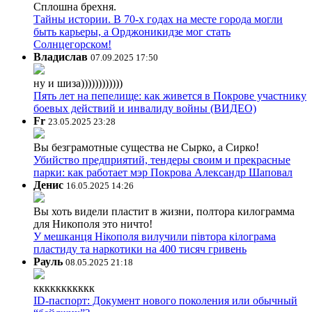
Сплошна брехня.
Тайны истории. В 70-х годах на месте города могли
быть карьеры, а Орджоникидзе мог стать
Солнцегорском!
Владислав
07.09.2025 17:50
ну и шиза))))))))))))
Пять лет на пепелище: как живется в Покрове участнику
боевых действий и инвалиду войны (ВИДЕО)
Fr
23.05.2025 23:28
Вы безграмотные существа не Сырко, а Сирко!
Убийство предприятий, тендеры своим и прекрасные
парки: как работает мэр Покрова Александр Шаповал
Денис
16.05.2025 14:26
Вы хоть видели пластит в жизни, полтора килограмма
для Никополя это ничто!
У мешканця Нікополя вилучили півтора кілограма
пластиду та наркотики на 400 тисяч гривень
Рауль
08.05.2025 21:18
ккккккккккк
ID-паспорт: Документ нового поколения или обычный