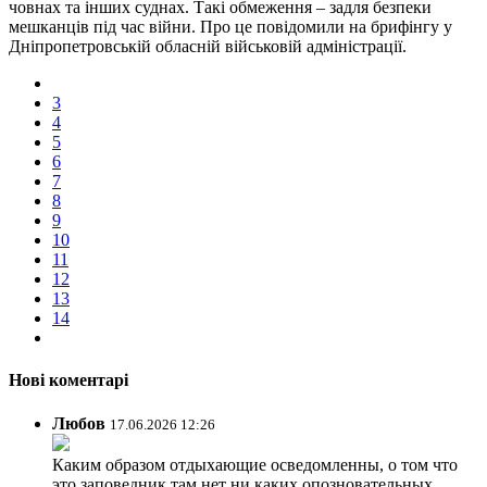
човнах та інших суднах. Такі обмеження – задля безпеки
мешканців під час війни. Про це повідомили на брифінгу у
Дніпропетровській обласній військовій адміністрації.
3
4
5
6
7
8
9
10
11
12
13
14
Нові коментарі
Любов
17.06.2026 12:26
Каким образом отдыхающие осведомленны, о том что
это заповедник там нет ни каких опозновательных