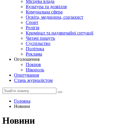
Місцева влада
Культура та дозвілля
Комунальна сфера
Освіта, медицина, соцзахист
Спорт
Релігія
Кримінал та надзвичайні ситуації
Читачі пишуть
Суспільство
Політика
Реклама
Оголошення
Покров
Нікополь
Опитування
Стань журналістом
Головна
Новини
Новини