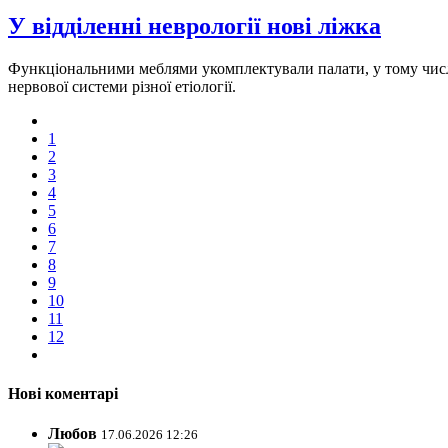
У відділенні неврології нові ліжка
Функціональними меблями укомплектували палати, у тому числі, 
нервової системи різної етіології.
1
2
3
4
5
6
7
8
9
10
11
12
Нові коментарі
Любов
17.06.2026 12:26