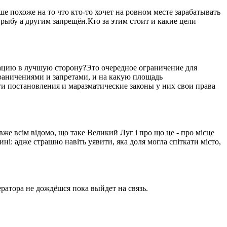
 похоже на то что кто-то хочет на ровном месте зарабатывать
рыбу а другим запрещён.Кто за этим стоит и какие цели
уацию в лучшую сторону?Это очередное ограничение для
ограничениями и запретами, и на какую площадь
ти постановления и маразматические законы у них свои права
вже всім відомо, що таке Великий Луг і про що це - про місце
ині: адже страшно навіть уявити, яка доля могла спіткати місто,
ратора не дождёшся пока выйдет на связь.