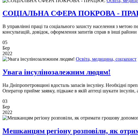
Освіта, медиц
СОЦІАЛЬНА СФЕРА ПОКРОВА - ПР
В управлінні праці та соціального захисту населення з метою 
консультацій, довідок, оформлення запитів справ в інші райони
05
Бер
2022
Освіта, медицина, соцзахист
Увага інсулінозалежним людям!
На Дніпропетровщині вдосталь запасів інсуліну. Необхідні пре
Оператор прийме заявку, підкаже в якій аптеці шукати інсулін, 
03
Бер
2022
Мешканцям регіону розповіли, як отр