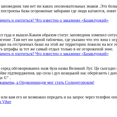
аповедник там нет ни каких опозновательных знаков .Это больше
построены базы огороженые заборами где люди катаются, ловят 
ачить и охотиться? Что известно о заказнике «Базавлуцкий»
ул туда и вышло.Каким образом статус заповедник изменил сит
геоне .Там нет ни одной таблички, где указано что это зона с 
ие на отстроеных базах на этой же территории ложили на все э
ть штрафы за тот же самый отдых только в не огороженой зоне.
ачить и охотиться? Что известно о заказнике «Базавлуцкий»
 серед обговорюваних назв була назва Великий Луг. Це сьогодні 
айве підтвердження, що сила і дух козацький нас оберігають і дон
и ©" .
 карьеры, а Орджоникидзе мог стать Солнцегорском!
ли вам его не возможно передать и на запрос через телефон опе
 Viber