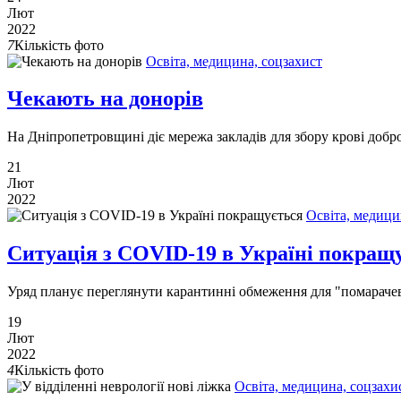
Лют
2022
7
Кількість фото
Освіта, медицина, соцзахист
Чекають на донорів
На Дніпропетровщині діє мережа закладів для збору крові добро
21
Лют
2022
Освіта, медици
Ситуація з COVID-19 в Україні покращ
Уряд планує переглянути карантинні обмеження для "помарачеви
19
Лют
2022
4
Кількість фото
Освіта, медицина, соцзахи