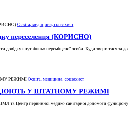
Освіта, медицина, соцзахист
ідку переселенця (КОРИСНО)
ати довідку внутрішньо переміщеної особи. Куди звертатися за д
Освіта, медицина, соцзахист
АЦЮЮТЬ У ШТАТНОМУ РЕЖИМІ
ЦМЛ та Центр первинної медико-санітарної допомоги функціону