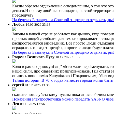
Каким образом отдыхающие осведомленны, о том что это з
деньги.И почему двойные стандарты, на этой территории 
преследует?
На берегах Базавлука и Соленой запрещено отдыхать, рыб
Любов
16.06.2026 23:18
Законы в нашей стране работают как дышло, куда поверн
простых людей ,темболие для тех кто проживает в этом ри
распространяется заповедник. Всё просто ,люди отдыхающ
оградились и вход запрещён, а простые люди будут плати
На берегах Базавлука и Соленой запрещено отдыхать, рыб
Родом з Великого Лугу
10.12.2025 13:55
Коли в рамках декомунізації місто мали переіменувати, то
нашої сили, про славетних пращурів-козаків. І ця стаття з
опинись воно поміж Капулівкою і Покровським, "біля вод
Тайны истории. В 70-х годах на месте города могли быть
сергей
01.12.2025 13:36
скажите пожалуйста кому нужны показания счётчика мне и
Показания электросчетчика можно передать YASNO через
Лео
09.11.2025 17:56
Сплошна брехня.