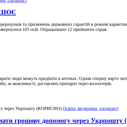
ина, соцзахист
АЦЮЄ
перерахунків та призначень державних гарантій в режимі карант
 звернулося 105 осіб. Опрацьовано 12 прийнятих справ.
парати люди можуть придбати в аптеках. Однак спершу варто зат
або, за можливості, доставлять препарат через волонтерів.
Освіта, медицина, соцзахист
имати грошову допомогу через Укрпошт