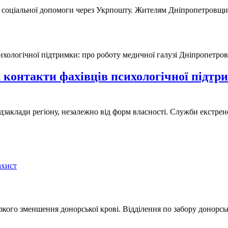
 соціальної допомоги через Укрпошту. Жителям Дніпропетровщини
а контакти фахівців психологічної підтр
едзаклади регіону, незалежно від форм власності. Служби екстр
ахист
різкого зменшення донорської крові. Відділення по забору донорс