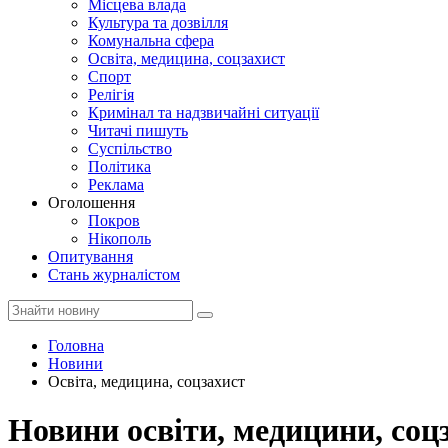
Місцева влада
Культура та дозвілля
Комунальна сфера
Освіта, медицина, соцзахист
Спорт
Релігія
Кримінал та надзвичайні ситуації
Читачі пишуть
Суспільство
Політика
Реклама
Оголошення
Покров
Нікополь
Опитування
Стань журналістом
Головна
Новини
Освіта, медицина, соцзахист
Новини освіти, медицини, соц