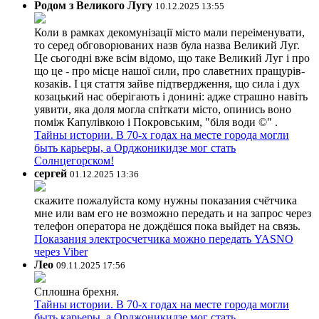
Родом з Великого Лугу
10.12.2025 13:55
Коли в рамках декомунізації місто мали переіменувати,
то серед обговорюваних назв була назва Великий Луг.
Це сьогодні вже всім відомо, що таке Великий Луг і про
що це - про місце нашої сили, про славетних пращурів-
козаків. І ця стаття зайве підтвердження, що сила і дух
козацький нас оберігають і донині: адже страшно навіть
уявити, яка доля могла спіткати місто, опинись воно
поміж Капулівкою і Покровським, "біля води ©" .
Тайны истории. В 70-х годах на месте города могли
быть карьеры, а Орджоникидзе мог стать
Солнцегорском!
сергей
01.12.2025 13:36
скажите пожалуйста кому нужны показания счётчика
мне или вам его не возможно передать и на запрос через
телефон оператора не дождёшся пока выйдет на связь.
Показания электросчетчика можно передать YASNO
через Viber
Лео
09.11.2025 17:56
Сплошна брехня.
Тайны истории. В 70-х годах на месте города могли
быть карьеры, а Орджоникидзе мог стать