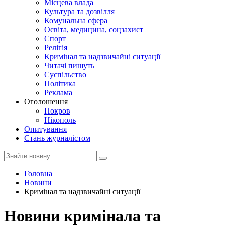
Місцева влада
Культура та дозвілля
Комунальна сфера
Освіта, медицина, соцзахист
Спорт
Релігія
Кримінал та надзвичайні ситуації
Читачі пишуть
Суспільство
Політика
Реклама
Оголошення
Покров
Нікополь
Опитування
Стань журналістом
Головна
Новини
Кримінал та надзвичайні ситуації
Новини кримінала та