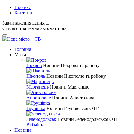
Про нас
Контакти
Завантаження даних ...
Стиль
сітла
темна
автоматична
Головна
Міста
Покров
Новини Покрова та району
Нікополь
Новини Нікополю та ройону
Марганець
Новини Марганцю
Апостолове
Новини Апостолова
Грушівка
Новини Грушівської ОТГ
Зеленодольськ
Новини Зеленодольської ОТГ
Всі міста
Новини