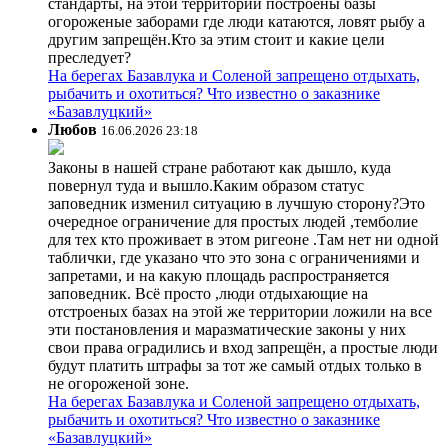
стандарты, на этой территории построены базы
огороженые заборами где люди катаются, ловят рыбу а
другим запрещён.Кто за этим стоит и какие цели
преследует?
На берегах Базавлука и Соленой запрещено отдыхать,
рыбачить и охотиться? Что известно о заказнике
«Базавлуцкий»
Любов
16.06.2026 23:18
Законы в нашей стране работают как дышло, куда
повернул туда и вышло.Каким образом статус
заповедник изменил ситуацию в лучшую сторону?Это
очередное ограничение для простых людей ,темболие
для тех кто проживает в этом ригеоне .Там нет ни одной
таблички, где указано что это зона с ограничениями и
запретами, и на какую площадь распространяется
заповедник. Всё просто ,люди отдыхающие на
отстроеных базах на этой же территории ложили на все
эти постановления и маразматические законы у них
свои права оградились и вход запрещён, а простые люди
будут платить штрафы за тот же самый отдых только в
не огороженой зоне.
На берегах Базавлука и Соленой запрещено отдыхать,
рыбачить и охотиться? Что известно о заказнике
«Базавлуцкий»