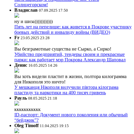
Солнцегорском!
Владислав
07.09.2025 17:50
ну и шиза))))))))))))
Пять лет на пепелище: как живется в Покрове участнику
боевых действий и инвалиду войны (ВИДЕО)
Fr
23.05.2025 23:28
Вы безграмотные существа не Сырко, а Сирко!
Убийство предприятий, тендеры своим и прекрасные
парки: как работает мэр Покрова Александр Шаповал
Денис
16.05.2025 14:26
Вы хоть видели пластит в жизни, полтора килограмма
для Никополя это ничто!
У мешканця Нікополя вилучили півтора кілограма
пластиду та наркотики на 400 тисяч гривень
Рауль
08.05.2025 21:18
ккккккккккк
ID-паспорт: Документ нового поколения или обычный
“бейджик”?
Oleg Timoff
11.04.2025 19:15