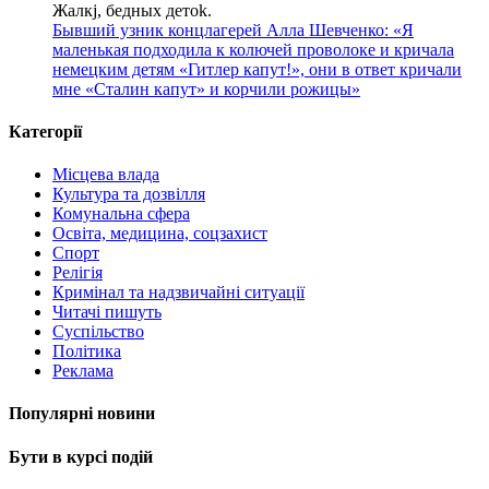
Жалкj, бедных детok.
Бывший узник концлагерей Алла Шевченко: «Я
маленькая подходила к колючей проволоке и кричала
немецким детям «Гитлер капут!», они в ответ кричали
мне «Сталин капут» и корчили рожицы»
Категорії
Місцева влада
Культура та дозвілля
Комунальна сфера
Освіта, медицина, соцзахист
Спорт
Релігія
Кримінал та надзвичайні ситуації
Читачі пишуть
Суспільство
Політика
Реклама
Популярні новини
Бути в курсі подій