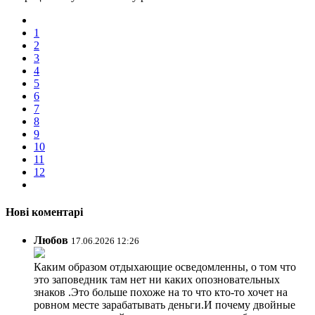
1
2
3
4
5
6
7
8
9
10
11
12
Нові коментарі
Любов
17.06.2026 12:26
Каким образом отдыхающие осведомленны, о том что
это заповедник там нет ни каких опозновательных
знаков .Это больше похоже на то что кто-то хочет на
ровном месте зарабатывать деньги.И почему двойные