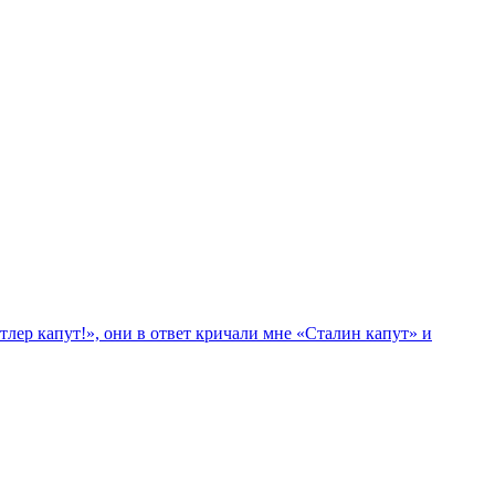
лер капут!», они в ответ кричали мне «Сталин капут» и