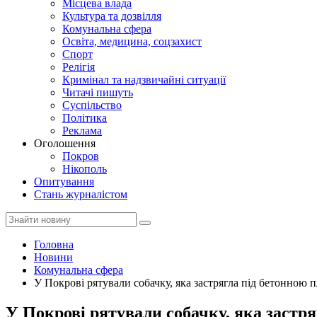
Місцева влада
Культура та дозвілля
Комунальна сфера
Освіта, медицина, соцзахист
Спорт
Релігія
Кримінал та надзвичайні ситуації
Читачі пишуть
Суспільство
Політика
Реклама
Оголошення
Покров
Нікополь
Опитування
Стань журналістом
Головна
Новини
Комунальна сфера
У Покрові рятували собачку, яка застрягла під бетонною 
У Покрові рятували собачку, яка застр