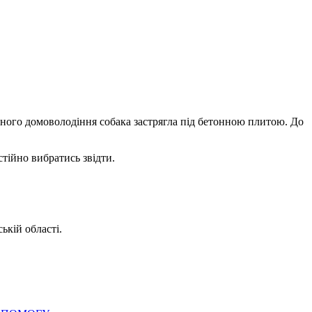
тного домоволодіння собака застрягла під бетонною плитою. До
тійно вибратись звідти.
ькій області.