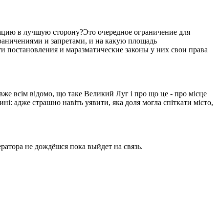
уацию в лучшую сторону?Это очередное ограничение для
ограничениями и запретами, и на какую площадь
ти постановления и маразматические законы у них свои права
вже всім відомо, що таке Великий Луг і про що це - про місце
ині: адже страшно навіть уявити, яка доля могла спіткати місто,
ратора не дождёшся пока выйдет на связь.