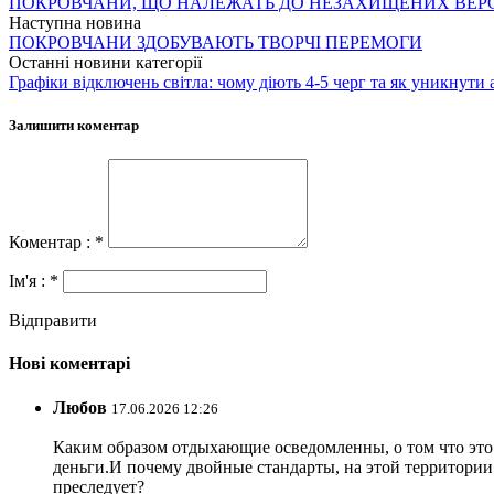
ПОКРОВЧАНИ, ЩО НАЛЕЖАТЬ ДО НЕЗАХИЩЕНИХ ВЕР
Наступна новина
ПОКРОВЧАНИ ЗДОБУВАЮТЬ ТВОРЧІ ПЕРЕМОГИ
Останні новини категорії
Графіки відключень світла: чому діють 4-5 черг та як уникнути 
Залишити коментар
Коментар : *
Ім'я : *
Відправити
Нові коментарі
Любов
17.06.2026 12:26
Каким образом отдыхающие осведомленны, о том что это з
деньги.И почему двойные стандарты, на этой территории 
преследует?