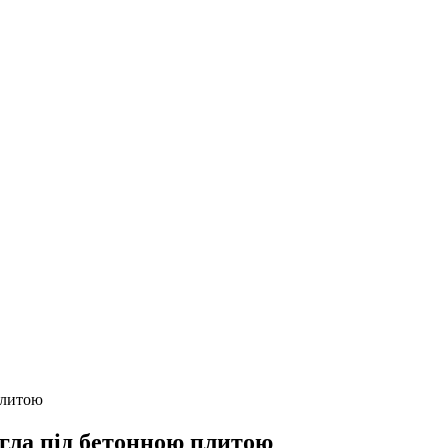
плитою
ягла під бетонною плитою