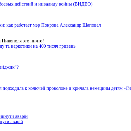
у боевых действий и инвалиду войны (ВИДЕО)
ки: как работает мэр Покрова Александр Шаповал
я Никополя это ничто!
у та наркотики на 400 тисяч гривень
бейджик”?
подходила к колючей проволоке и кричала немецким детям «Гит
кнути аварій