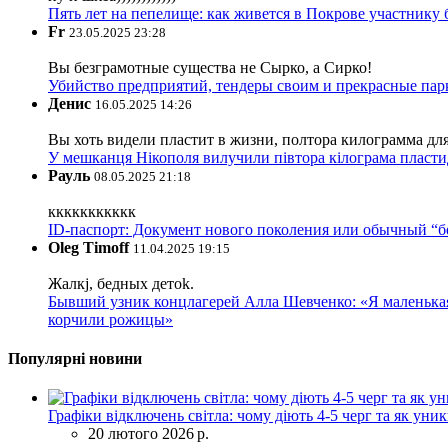
Пять лет на пепелище: как живется в Покрове участник
Fr
23.05.2025 23:28
Вы безграмотные существа не Сырко, а Сирко!
Убийство предприятий, тендеры своим и прекрасные пар
Денис
16.05.2025 14:26
Вы хоть видели пластит в жизни, полтора килограмма дл
У мешканця Нікополя вилучили півтора кілограма пластид
Рауль
08.05.2025 21:18
ккккккккккк
ID-паспорт: Документ нового поколения или обычный “
Oleg Timoff
11.04.2025 19:15
Жалкj, бедных детok.
Бывший узник концлагерей Алла Шевченко: «Я маленькая 
корчили рожицы»
Популярні новини
Графіки відключень світла: чому діють 4-5 черг та як уни
20 лютого 2026 р.