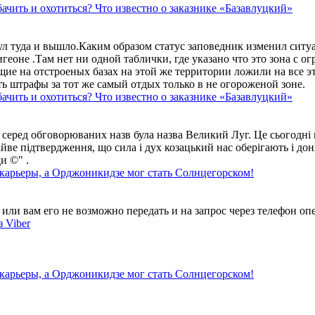
ачить и охотиться? Что известно о заказнике «Базавлуцкий»
ул туда и вышло.Каким образом статус заповедник изменил сит
геоне .Там нет ни одной таблички, где указано что это зона с 
ие на отстроеных базах на этой же территории ложили на все э
ть штрафы за тот же самый отдых только в не огороженой зоне.
ачить и охотиться? Что известно о заказнике «Базавлуцкий»
 серед обговорюваних назв була назва Великий Луг. Це сьогодні 
айве підтвердження, що сила і дух козацький нас оберігають і дон
и ©" .
 карьеры, а Орджоникидзе мог стать Солнцегорском!
ли вам его не возможно передать и на запрос через телефон опе
 Viber
 карьеры, а Орджоникидзе мог стать Солнцегорском!