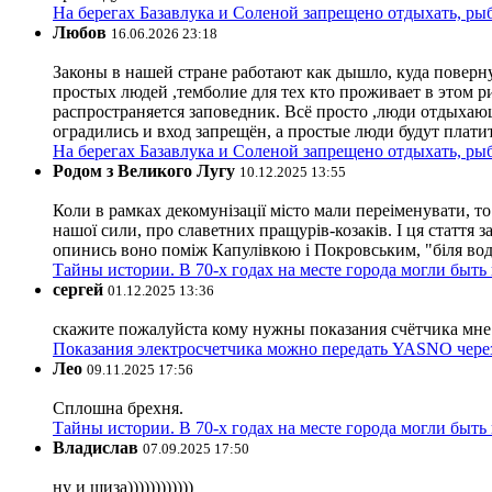
На берегах Базавлука и Соленой запрещено отдыхать, рыб
Любов
16.06.2026 23:18
Законы в нашей стране работают как дышло, куда поверн
простых людей ,темболие для тех кто проживает в этом ри
распространяется заповедник. Всё просто ,люди отдыхающ
оградились и вход запрещён, а простые люди будут плати
На берегах Базавлука и Соленой запрещено отдыхать, рыб
Родом з Великого Лугу
10.12.2025 13:55
Коли в рамках декомунізації місто мали переіменувати, то
нашої сили, про славетних пращурів-козаків. І ця стаття з
опинись воно поміж Капулівкою і Покровським, "біля вод
Тайны истории. В 70-х годах на месте города могли быть
сергей
01.12.2025 13:36
скажите пожалуйста кому нужны показания счётчика мне и
Показания электросчетчика можно передать YASNO через
Лео
09.11.2025 17:56
Сплошна брехня.
Тайны истории. В 70-х годах на месте города могли быть
Владислав
07.09.2025 17:50
ну и шиза))))))))))))