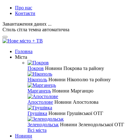
Про нас
Контакти
Завантаження даних ...
Стиль
сітла
темна
автоматична
Головна
Міста
Покров
Новини Покрова та району
Нікополь
Новини Нікополю та ройону
Марганець
Новини Марганцю
Апостолове
Новини Апостолова
Грушівка
Новини Грушівської ОТГ
Зеленодольськ
Новини Зеленодольської ОТГ
Всі міста
Новини