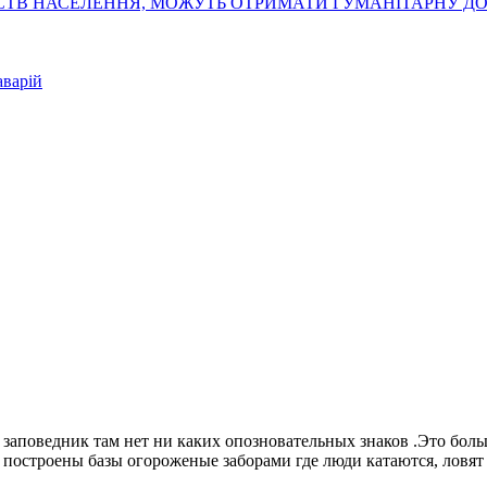
СТВ НАСЕЛЕННЯ, МОЖУТЬ ОТРИМАТИ ГУМАНІТАРНУ Д
аварій
аповедник там нет ни каких опозновательных знаков .Это больше
построены базы огороженые заборами где люди катаются, ловят 