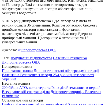
4 автовишки отримали цьогоріч Дніпро, Кам’янське, Нікополь
та Павлоград. Такі спецмашини використовують для
обслуговування вуличних ліхтарів або телефонних ліній,
очищення водостоків.
У 2015 році Дніпропетровська ОДА передала у міста та
райони області 36 спецмашин. Коштом обласного бюджету
придбали ескалатори-навантажувачі, фронтальні
навантажувачі, асенізаторні автомобілі, автогрейдери та
прибиральні машини. Цьогоріч ще 4 автовишки та 13
універсальних машин.
Джерело:
Дніпропетровська ОДА
Теги:
комунальні підприємства
Валентин Резніченко
Дніпропетровська ОДА
Попередня новина
Привітання голови Дніпропетровської облдержадміністрації
Валентина Резніченка з нагоди 25-ї річниці незалежності
України!
Наступна новина
200 бійців АТО, волонтерів та їхніх дітей змагалися в першій
Всеукраїнській спартакіаді на Дніпропетровщині, - Валентин
Резніченко
Останні новини категорії
Графіки відключень світла: чому діють 4-5 черг та як уникнути