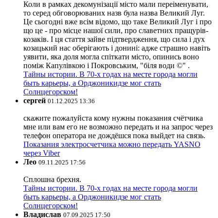
Коли в рамках декомунізації місто мали переіменувати,
то серед обговорюваних назв була назва Великий Луг.
Це сьогодні вже всім відомо, що таке Великий Луг і про
що це - про місце нашої сили, про славетних пращурів-
козаків. І ця стаття зайве підтвердження, що сила і дух
козацький нас оберігають і донині: адже страшно навіть
уявити, яка доля могла спіткати місто, опинись воно
поміж Капулівкою і Покровським, "біля води ©" .
Тайны истории. В 70-х годах на месте города могли
быть карьеры, а Орджоникидзе мог стать
Солнцегорском!
сергей
01.12.2025 13:36
скажите пожалуйста кому нужны показания счётчика
мне или вам его не возможно передать и на запрос через
телефон оператора не дождёшся пока выйдет на связь.
Показания электросчетчика можно передать YASNO
через Viber
Лео
09.11.2025 17:56
Сплошна брехня.
Тайны истории. В 70-х годах на месте города могли
быть карьеры, а Орджоникидзе мог стать
Солнцегорском!
Владислав
07.09.2025 17:50