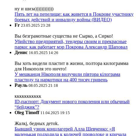
ну и шиза))))))))))))
Пять лет на пепелище: как живется в Покрове участнику
боевых действий и инвалиду войны (ВИДЕО)
Fr
23.05.2025 23:28
Вы безграмотные существа не Сырко, а Сирко!
Убийство предприятий, тендеры своим и прекрасные
парки: как работает мэр Покрова Александр Шаповал
Денис
16.05.2025 14:26
Вы хоть видели пластит в жизни, полтора килограмма
для Никополя это ничто!
У мешканця Нікополя вилучили півтора кілограма
пластиду та наркотики на 400 тисяч гривень
Рауль
08.05.2025 21:18
ккккккккккк
ID-паспорт: Документ нового поколения или обычный
“бейджик”?
Oleg Timoff
11.04.2025 19:15
Жалкj, бедных детok.
Бывший узник концлагерей Алла Шевченко: «Я
маленькая подходила к колючей проволоке и кричала