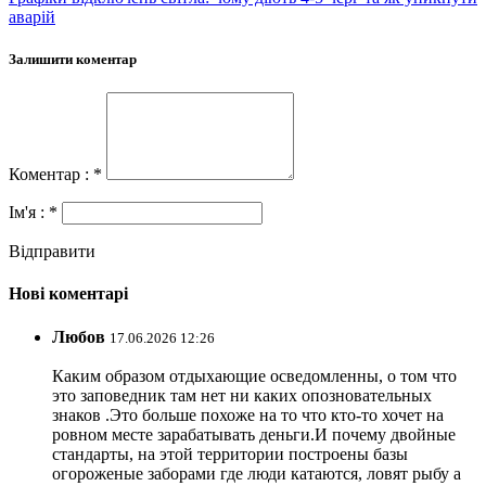
аварій
Залишити коментар
Коментар : *
Ім'я : *
Відправити
Нові коментарі
Любов
17.06.2026 12:26
Каким образом отдыхающие осведомленны, о том что
это заповедник там нет ни каких опозновательных
знаков .Это больше похоже на то что кто-то хочет на
ровном месте зарабатывать деньги.И почему двойные
стандарты, на этой территории построены базы
огороженые заборами где люди катаются, ловят рыбу а