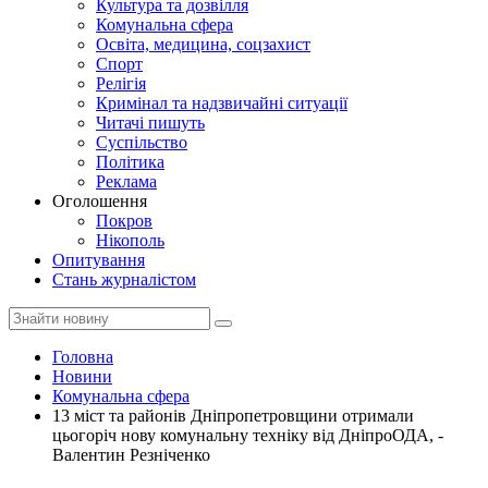
Культура та дозвілля
Комунальна сфера
Освіта, медицина, соцзахист
Спорт
Релігія
Кримінал та надзвичайні ситуації
Читачі пишуть
Суспільство
Політика
Реклама
Оголошення
Покров
Нікополь
Опитування
Стань журналістом
Головна
Новини
Комунальна сфера
13 міст та районів Дніпропетровщини отримали
цьогоріч нову комунальну техніку від ДніпроОДА, -
Валентин Резніченко