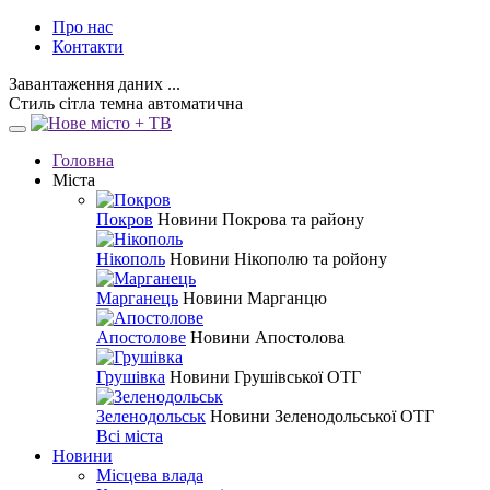
Про нас
Контакти
Завантаження даних ...
Стиль
сітла
темна
автоматична
Головна
Міста
Покров
Новини Покрова та району
Нікополь
Новини Нікополю та ройону
Марганець
Новини Марганцю
Апостолове
Новини Апостолова
Грушівка
Новини Грушівської ОТГ
Зеленодольськ
Новини Зеленодольської ОТГ
Всі міста
Новини
Місцева влада