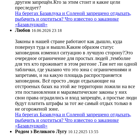
другим запрещён.Кто за этим стоит и какие цели
преследует?
На берегах Базавлука и Соленой запрещено отдыхать,
рыбачить и охотиться? Что известно о заказнике
«Базавлуцкий»
Любов
16.06.2026 23:18
Законы в нашей стране работают как дышло, куда
повернул туда и вышло.Каким образом статус
заповедник изменил ситуацию в лучшую сторону?Это
очередное ограничение для простых людей ,темболие
для тех кто проживает в этом ригеоне .Там нет ни одной
таблички, где указано что это зона с ограничениями и
запретами, и на какую площадь распространяется
заповедник. Всё просто ,люди отдыхающие на
отстроеных базах на этой же территории ложили на все
эти постановления и маразматические законы у них
свои права оградились и вход запрещён, а простые люди
будут платить штрафы за тот же самый отдых только в
не огороженой зоне.
На берегах Базавлука и Соленой запрещено отдыхать,
рыбачить и охотиться? Что известно о заказнике
«Базавлуцкий»
Родом з Великого Лугу
10.12.2025 13:55