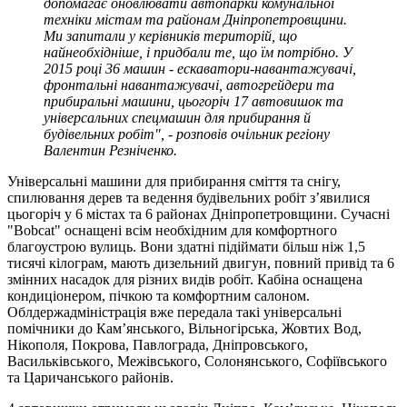
допомагає оновлювати автопарки комунальної
техніки містам та районам Дніпропетровщини.
Ми запитали у керівників територій, що
найнеобхідніше, і придбали те, що їм потрібно. У
2015 році 36 машин - ескаватори-навантажувачі,
фронтальні навантажувачі, автогрейдери та
прибиральні машини, цьогоріч 17 автовишок та
універсальних спецмашин для прибирання й
будівельних робіт", - розповів очільник регіону
Валентин Резніченко.
Універсальні машини для прибирання сміття та снігу,
спилювання дерев та ведення будівельних робіт з’явилися
цьогоріч у 6 містах та 6 районах Дніпропетровщини. Сучасні
"Bobcat" оснащені всім необхідним для комфортного
благоустрою вулиць. Вони здатні підіймати більш ніж 1,5
тисячі кілограм, мають дизельний двигун, повний привід та 6
змінних насадок для різних видів робіт. Кабіна оснащена
кондиціонером, пічкою та комфортним салоном.
Облдержадміністрація вже передала такі універсальні
помічники до Кам’янського, Вільногірська, Жовтих Вод,
Нікополя, Покрова, Павлограда, Дніпровського,
Васильківського, Межівського, Солонянського, Софіївського
та Царичанського районів.