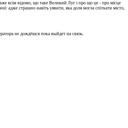
вже всім відомо, що таке Великий Луг і про що це - про місце
ині: адже страшно навіть уявити, яка доля могла спіткати місто,
ратора не дождёшся пока выйдет на связь.