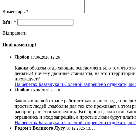
Коментар : *
Ім'я : *
Відправити
Нові коментарі
Любов
17.06.2026 12:26
Каким образом отдыхающие осведомленны, о том что это з
деньги.И почему двойные стандарты, на этой территории 
преследует?
На берегах Базавлука и Соленой запрещено отдыхать, рыб
Любов
16.06.2026 23:18
Законы в нашей стране работают как дышло, куда поверн
простых людей ,темболие для тех кто проживает в этом ри
распространяется заповедник. Всё просто ,люди отдыхающ
оградились и вход запрещён, а простые люди будут плати
На берегах Базавлука и Соленой запрещено отдыхать, рыб
Родом з Великого Лугу
10.12.2025 13:55