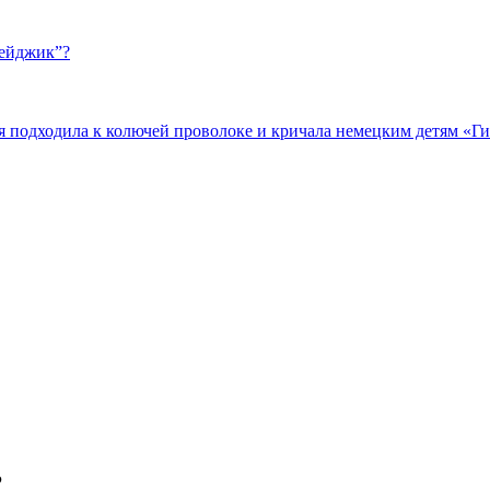
бейджик”?
подходила к колючей проволоке и кричала немецким детям «Гит
Р