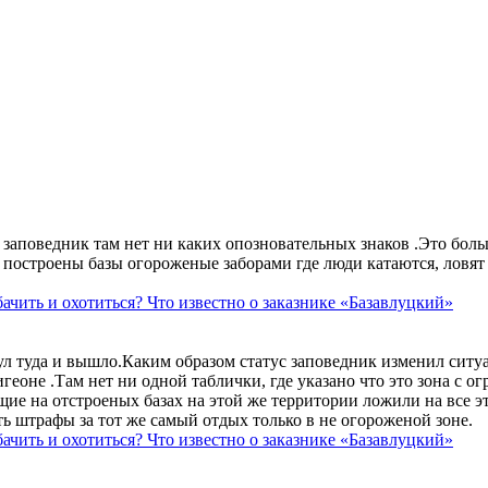
аповедник там нет ни каких опозновательных знаков .Это больше
построены базы огороженые заборами где люди катаются, ловят 
ачить и охотиться? Что известно о заказнике «Базавлуцкий»
ул туда и вышло.Каким образом статус заповедник изменил сит
геоне .Там нет ни одной таблички, где указано что это зона с 
ие на отстроеных базах на этой же территории ложили на все э
ть штрафы за тот же самый отдых только в не огороженой зоне.
ачить и охотиться? Что известно о заказнике «Базавлуцкий»