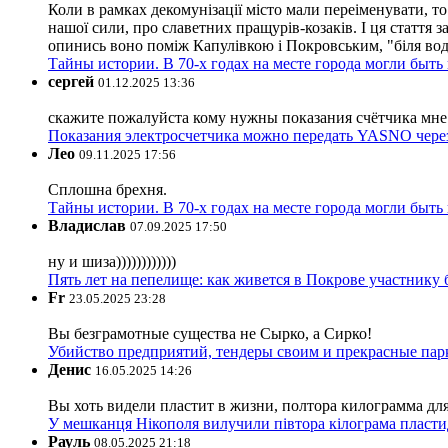
Коли в рамках декомунізації місто мали переіменувати, то
нашої сили, про славетних пращурів-козаків. І ця стаття з
опинись воно поміж Капулівкою і Покровським, "біля вод
Тайны истории. В 70-х годах на месте города могли быть
сергей
01.12.2025 13:36
скажите пожалуйста кому нужны показания счётчика мне и
Показания электросчетчика можно передать YASNO через
Лео
09.11.2025 17:56
Сплошна брехня.
Тайны истории. В 70-х годах на месте города могли быть
Владислав
07.09.2025 17:50
ну и шиза))))))))))))
Пять лет на пепелище: как живется в Покрове участник
Fr
23.05.2025 23:28
Вы безграмотные существа не Сырко, а Сирко!
Убийство предприятий, тендеры своим и прекрасные пар
Денис
16.05.2025 14:26
Вы хоть видели пластит в жизни, полтора килограмма дл
У мешканця Нікополя вилучили півтора кілограма пластид
Рауль
08.05.2025 21:18