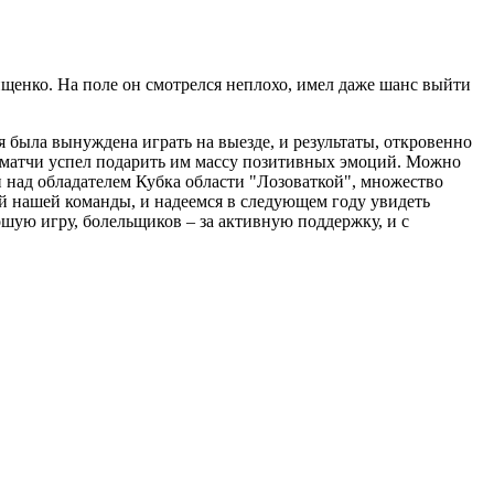
енко. На поле он смотрелся неплохо, имел даже шанс выйти
я была вынуждена играть на выезде, и результаты, откровенно
ся матчи успел подарить им массу позитивных эмоций. Можно
 над обладателем Кубка области "Лозоваткой", множество
ей нашей команды, и надеемся в следующем году увидеть
ошую игру, болельщиков – за активную поддержку, и с