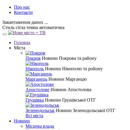
Про нас
Контакти
Завантаження даних ...
Стиль
сітла
темна
автоматична
Головна
Міста
Покров
Новини Покрова та району
Нікополь
Новини Нікополю та ройону
Марганець
Новини Марганцю
Апостолове
Новини Апостолова
Грушівка
Новини Грушівської ОТГ
Зеленодольськ
Новини Зеленодольської ОТГ
Всі міста
Новини
Місцева влада