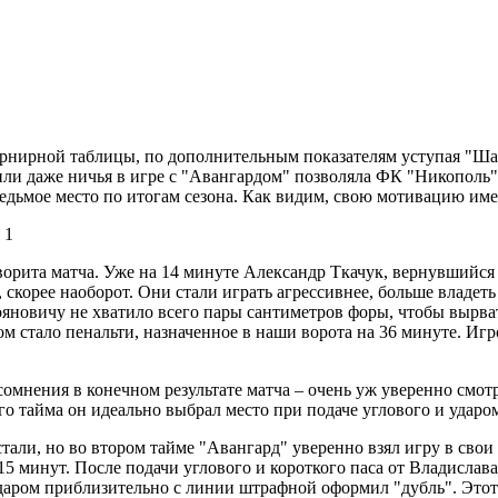
рнирной таблицы, по дополнительным показателям уступая "Шах
или даже ничья в игре с "Авангардом" позволяла ФК "Никополь"
едьмое место по итогам сезона. Как видим, свою мотивацию име
ворита матча. Уже на 14 минуте Александр Ткачук, вернувшийся
корее наоборот. Они стали играть агрессивнее, больше владеть
ояновичу не хватило всего пары сантиметров форы, чтобы вырв
м стало пенальти, назначенное в наши ворота на 36 минуте. Игро
омнения в конечном результате матча – очень уж уверенно смотр
 тайма он идеально выбрал место при подаче углового и ударо
стали, но во втором тайме "Авангард" уверенно взял игру в сво
5 минут. После подачи углового и короткого паса от Владислав
даром приблизительно с линии штрафной оформил "дубль". Этот