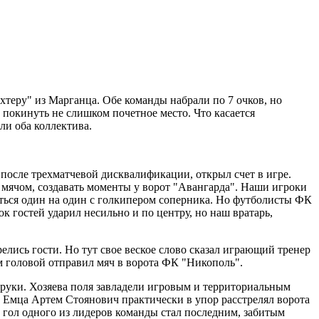
теру" из Марганца. Обе команды набрали по 7 очков, но
 покинуть не слишком почетное место. Что касается
ли оба коллектива.
 после трехматчевой дисквалификации, открыл счет в игре.
 мячом, создавать моменты у ворот "Авангарда". Наши игроки
аться один на один с голкипером соперника. Но футболисты ФК
к гостей ударил несильно и по центру, но наш вратарь,
елись гости. Но тут свое веское слово сказал играющий тренер
м головой отправил мяч в ворота ФК "Никополь".
и руки. Хозяева поля завладели игровым и территориальным
а Емца Артем Стоянович практически в упор расстрелял ворота
 гол одного из лидеров команды стал последним, забитым