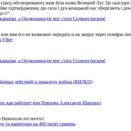
 серед обговорюваних назв була назва Великий Луг. Це сьогодні 
айве підтвердження, що сила і дух козацький нас оберігають і дон
и ©" .
 карьеры, а Орджоникидзе мог стать Солнцегорском!
ли вам его не возможно передать и на запрос через телефон опе
 Viber
 карьеры, а Орджоникидзе мог стать Солнцегорском!
у боевых действий и инвалиду войны (ВИДЕО)
ки: как работает мэр Покрова Александр Шаповал
я Никополя это ничто!
у та наркотики на 400 тисяч гривень