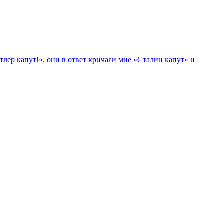
лер капут!», они в ответ кричали мне «Сталин капут» и