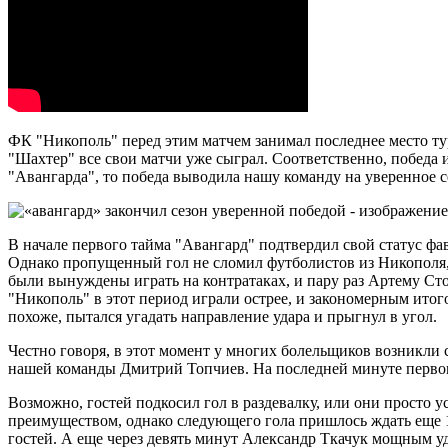
ФК "Никополь" перед этим матчем занимал последнее место ту
"Шахтер" все свои матчи уже сыграл. Соответственно, победа 
"Авангарда", то победа выводила нашу команду на уверенное с
В начале первого тайма "Авангард" подтвердил свой статус фа
Однако пропущенный гол не сломил футболистов из Никополя, с
были вынуждены играть на контратаках, и пару раз Артему Ст
"Никополь" в этот период играли острее, и закономерным итого
похоже, пытался угадать направление удара и прыгнул в угол.
Честно говоря, в этот момент у многих болельщиков возникли с
нашей команды Дмитрий Топчиев. На последней минуте первого
Возможно, гостей подкосил гол в раздевалку, или они просто у
преимуществом, однако следующего гола пришлось ждать еще 1
гостей. А еще через девять минут Александр Ткачук мощным у