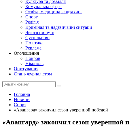
Культура та дозвілля
Комунальна сфера
Освіта, медицина, соцзахист
Спорт
Релігія
Кримінал та надзвичайні ситуації
Читачі пишуть
Суспільство
Політика
Реклама
Оголошення
Покров
Нікополь
Опитування
Стань журналістом
Головна
Новини
Спорт
«Авангард» закончил сезон уверенной победой
«Авангард» закончил сезон уверенной 