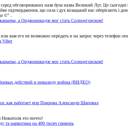
 серед обговорюваних назв була назва Великий Луг. Це сьогодні 
айве підтвердження, що сила і дух козацький нас оберігають і дон
и ©" .
 карьеры, а Орджоникидзе мог стать Солнцегорском!
ли вам его не возможно передать и на запрос через телефон опе
 Viber
 карьеры, а Орджоникидзе мог стать Солнцегорском!
у боевых действий и инвалиду войны (ВИДЕО)
ки: как работает мэр Покрова Александр Шаповал
я Никополя это ничто!
у та наркотики на 400 тисяч гривень