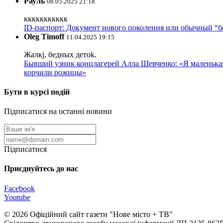
Рауль
08.05.2025 21:18
ккккккккккк
ID-паспорт: Документ нового поколения или обычный “
Oleg Timoff
11.04.2025 19:15
Жалкj, бедных детok.
Бывший узник концлагерей Алла Шевченко: «Я маленькая 
корчили рожицы»
Бути в курсі подій
Підписатися на останні новини
Підписатися
Приєднуйтесь до нас
Facebook
Youtube
© 2026 Офіційний сайт газети "Нове мiсто + ТВ"