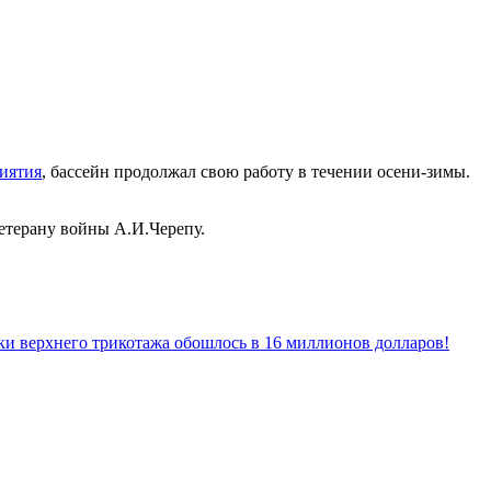
иятия
, бассейн продолжал свою работу в течении осени-зимы.
етерану войны А.И.Черепу.
ки верхнего трикотажа обошлось в 16 миллионов долларов!