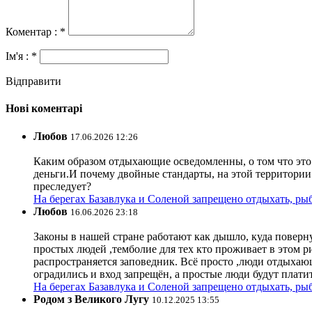
Коментар : *
Ім'я : *
Відправити
Нові коментарі
Любов
17.06.2026 12:26
Каким образом отдыхающие осведомленны, о том что это з
деньги.И почему двойные стандарты, на этой территории 
преследует?
На берегах Базавлука и Соленой запрещено отдыхать, рыб
Любов
16.06.2026 23:18
Законы в нашей стране работают как дышло, куда поверн
простых людей ,темболие для тех кто проживает в этом ри
распространяется заповедник. Всё просто ,люди отдыхающ
оградились и вход запрещён, а простые люди будут плати
На берегах Базавлука и Соленой запрещено отдыхать, рыб
Родом з Великого Лугу
10.12.2025 13:55