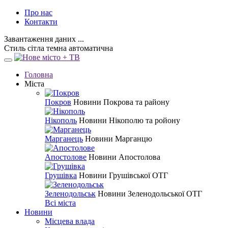
Про нас
Контакти
Завантаження даних ...
Стиль
сітла
темна
автоматична
Головна
Міста
Покров
Новини Покрова та району
Нікополь
Новини Нікополю та ройону
Марганець
Новини Марганцю
Апостолове
Новини Апостолова
Грушівка
Новини Грушівської ОТГ
Зеленодольськ
Новини Зеленодольської ОТГ
Всі міста
Новини
Місцева влада