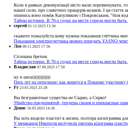
Коли в рамках декомунізації місто мали переіменувати, то
нашої сили, про славетних пращурів-козаків. І ця стаття з
опинись воно поміж Капулівкою і Покровським, "біля вод
Тайны истории. В 70-х годах на месте города могли быть
сергей
01.12.2025 13:36
скажите пожалуйста кому нужны показания счётчика мне и
Показания электросчетчика можно передать YASNO через
Лео
09.11.2025 17:56
Сплошна брехня.
Тайны истории. В 70-х годах на месте города могли быть
Владислав
07.09.2025 17:50
ну и шиза))))))))))))
Пять лет на пепелище: как живется в Покрове участник
Fr
23.05.2025 23:28
Вы безграмотные существа не Сырко, а Сирко!
Убийство предприятий, тендеры своим и прекрасные пар
Денис
16.05.2025 14:26
Вы хоть видели пластит в жизни, полтора килограмма дл
У мешканця Нікополя вилучили півтора кілограма пластид