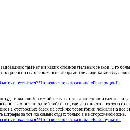
аповедник там нет ни каких опозновательных знаков .Это больше
построены базы огороженые заборами где люди катаются, ловят 
ачить и охотиться? Что известно о заказнике «Базавлуцкий»
ул туда и вышло.Каким образом статус заповедник изменил сит
геоне .Там нет ни одной таблички, где указано что это зона с 
ие на отстроеных базах на этой же территории ложили на все э
ть штрафы за тот же самый отдых только в не огороженой зоне.
ачить и охотиться? Что известно о заказнике «Базавлуцкий»