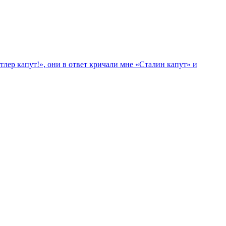
лер капут!», они в ответ кричали мне «Сталин капут» и