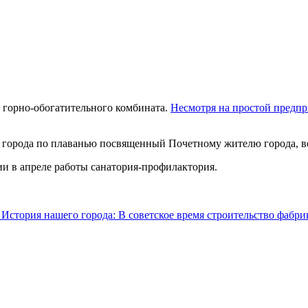
 горно-обогатительного комбината.
Несмотря на простой предпр
т города по плаванью посвященный Почетному жителю города, в
и в апреле работы санатория-профилактория.
История нашего города: В советское время строительство фабри