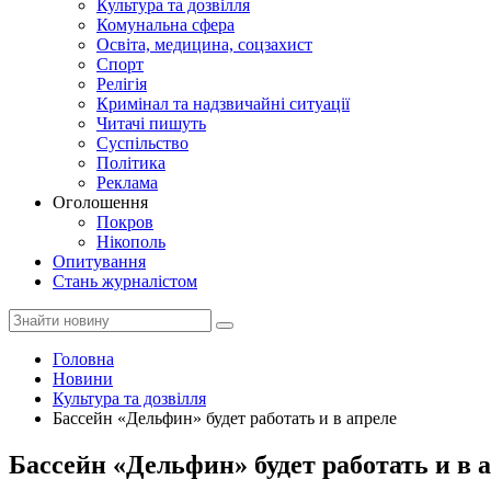
Культура та дозвілля
Комунальна сфера
Освіта, медицина, соцзахист
Спорт
Релігія
Кримінал та надзвичайні ситуації
Читачі пишуть
Суспільство
Політика
Реклама
Оголошення
Покров
Нікополь
Опитування
Стань журналістом
Головна
Новини
Культура та дозвілля
Бассейн «Дельфин» будет работать и в апреле
Бассейн «Дельфин» будет работать и в 