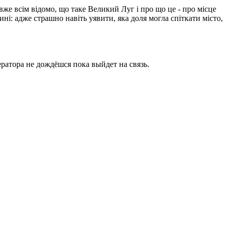
вже всім відомо, що таке Великий Луг і про що це - про місце
ині: адже страшно навіть уявити, яка доля могла спіткати місто,
ратора не дождёшся пока выйдет на связь.