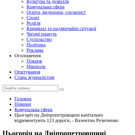
Культура та дозвілля
Комунальна сфера
Освіта, медицина, соцзахист
Спорт
Релігія
Кримінал та надзвичайні ситуації
Читачі пишуть
Суспільство
Політика
Реклама
Оголошення
Покров
Нікополь
Опитування
Стань журналістом
Головна
Новини
Комунальна сфера
Цьогоріч на Дніпропетровщині капітально
відремонтують 123 дороги, - Валентин Резніченко
Цьогоріч на Дніпропетровщині