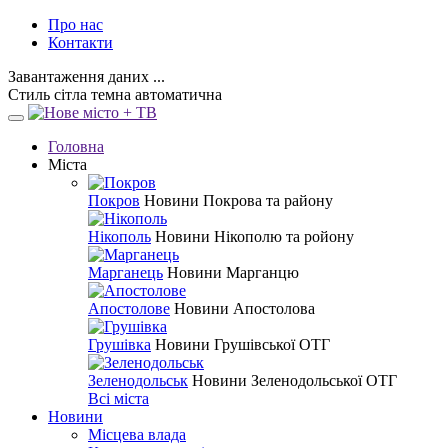
Про нас
Контакти
Завантаження даних ...
Стиль
сітла
темна
автоматична
Головна
Міста
Покров
Новини Покрова та району
Нікополь
Новини Нікополю та ройону
Марганець
Новини Марганцю
Апостолове
Новини Апостолова
Грушівка
Новини Грушівської ОТГ
Зеленодольськ
Новини Зеленодольської ОТГ
Всі міста
Новини
Місцева влада