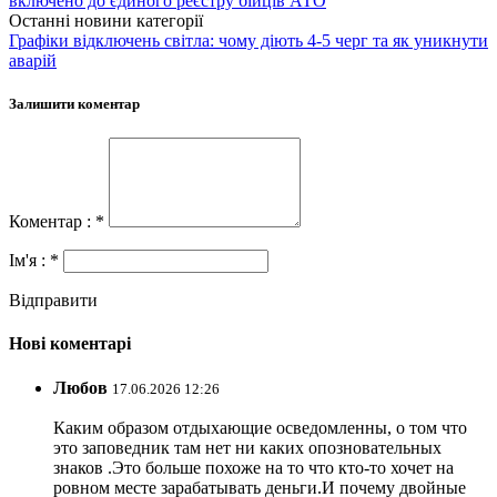
включено до єдиного реєстру бійців АТО
Останні новини категорії
Графіки відключень світла: чому діють 4-5 черг та як уникнути
аварій
Залишити коментар
Коментар : *
Ім'я : *
Відправити
Нові коментарі
Любов
17.06.2026 12:26
Каким образом отдыхающие осведомленны, о том что
это заповедник там нет ни каких опозновательных
знаков .Это больше похоже на то что кто-то хочет на
ровном месте зарабатывать деньги.И почему двойные