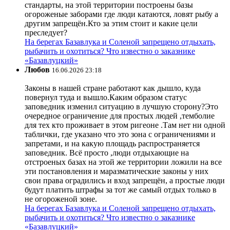
стандарты, на этой территории построены базы
огороженые заборами где люди катаются, ловят рыбу а
другим запрещён.Кто за этим стоит и какие цели
преследует?
На берегах Базавлука и Соленой запрещено отдыхать,
рыбачить и охотиться? Что известно о заказнике
«Базавлуцкий»
Любов
16.06.2026 23:18
Законы в нашей стране работают как дышло, куда
повернул туда и вышло.Каким образом статус
заповедник изменил ситуацию в лучшую сторону?Это
очередное ограничение для простых людей ,темболие
для тех кто проживает в этом ригеоне .Там нет ни одной
таблички, где указано что это зона с ограничениями и
запретами, и на какую площадь распространяется
заповедник. Всё просто ,люди отдыхающие на
отстроеных базах на этой же территории ложили на все
эти постановления и маразматические законы у них
свои права оградились и вход запрещён, а простые люди
будут платить штрафы за тот же самый отдых только в
не огороженой зоне.
На берегах Базавлука и Соленой запрещено отдыхать,
рыбачить и охотиться? Что известно о заказнике
«Базавлуцкий»