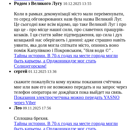
Родом з Великого Лугу
10.12.2025 13:55
Коли в рамках декомунізації місто мали переіменувати,
то серед обговорюваних назв була назва Великий Луг.
Це сьогодні вже всім відомо, що таке Великий Луг і про
що це - про місце нашої сили, про славетних пращурів-
козаків. І ця стаття зайве підтвердження, що сила і дух
козацький нас оберігають і донині: адже страшно навіть
уявити, яка доля могла спіткати місто, опинись воно
поміж Капулівкою і Покровським, "біля води ©" .
Тайны истории. В 70-х годах на месте города могли
быть карьеры, а Орджоникидзе мог стать
Солнцегорском!
сергей
01.12.2025 13:36
скажите пожалуйста кому нужны показания счётчика
мне или вам его не возможно передать и на запрос через
телефон оператора не дождёшся пока выйдет на связь.
Показания электросчетчика можно передать YASNO
через Viber
Лео
09.11.2025 17:56
Сплошна брехня.
Тайны истории. В 70-х годах на месте города могли
быть карьеры, а Орджоникидзе мог стать