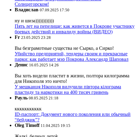
Солнцегорском!
Владислав
07.09.2025 17:50
ну и шиза))))))))))))
Пять лет на пепелище: как живется в Покрове участнику
боевых действий и инвалиду войны (ВИДЕО)
Fr
23.05.2025 23:28
Вы безграмотные существа не Сырко, а Сирко!
Убийство предприятий, тендеры своим и прекрасные
парки: как работает мэр Покрова Александр Шаповал
Денис
16.05.2025 14:26
Вы хоть видели пластит в жизни, полтора килограмма
для Никополя это ничто!
У мешканця Нікополя вилучили півтора кілограма
пластиду та наркотики на 400 тисяч гривень
Рауль
08.05.2025 21:18
ккккккккккк
ID-паспорт: Документ нового поколения или обычный
“бейджик”?
Oleg Timoff
11.04.2025 19:15
Жалкj, бедных детok.