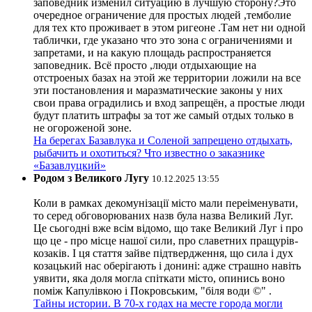
заповедник изменил ситуацию в лучшую сторону?Это
очередное ограничение для простых людей ,темболие
для тех кто проживает в этом ригеоне .Там нет ни одной
таблички, где указано что это зона с ограничениями и
запретами, и на какую площадь распространяется
заповедник. Всё просто ,люди отдыхающие на
отстроеных базах на этой же территории ложили на все
эти постановления и маразматические законы у них
свои права оградились и вход запрещён, а простые люди
будут платить штрафы за тот же самый отдых только в
не огороженой зоне.
На берегах Базавлука и Соленой запрещено отдыхать,
рыбачить и охотиться? Что известно о заказнике
«Базавлуцкий»
Родом з Великого Лугу
10.12.2025 13:55
Коли в рамках декомунізації місто мали переіменувати,
то серед обговорюваних назв була назва Великий Луг.
Це сьогодні вже всім відомо, що таке Великий Луг і про
що це - про місце нашої сили, про славетних пращурів-
козаків. І ця стаття зайве підтвердження, що сила і дух
козацький нас оберігають і донині: адже страшно навіть
уявити, яка доля могла спіткати місто, опинись воно
поміж Капулівкою і Покровським, "біля води ©" .
Тайны истории. В 70-х годах на месте города могли