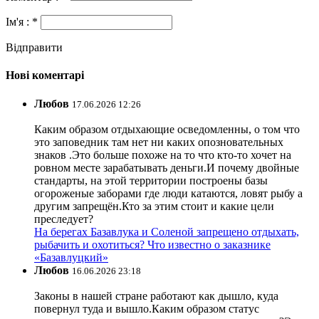
Ім'я : *
Відправити
Нові коментарі
Любов
17.06.2026 12:26
Каким образом отдыхающие осведомленны, о том что
это заповедник там нет ни каких опозновательных
знаков .Это больше похоже на то что кто-то хочет на
ровном месте зарабатывать деньги.И почему двойные
стандарты, на этой территории построены базы
огороженые заборами где люди катаются, ловят рыбу а
другим запрещён.Кто за этим стоит и какие цели
преследует?
На берегах Базавлука и Соленой запрещено отдыхать,
рыбачить и охотиться? Что известно о заказнике
«Базавлуцкий»
Любов
16.06.2026 23:18
Законы в нашей стране работают как дышло, куда
повернул туда и вышло.Каким образом статус