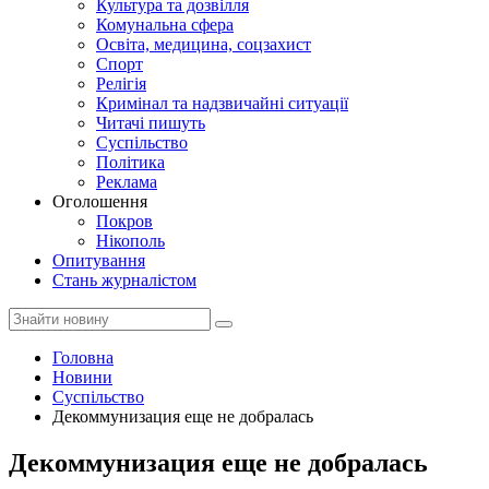
Культура та дозвілля
Комунальна сфера
Освіта, медицина, соцзахист
Спорт
Релігія
Кримінал та надзвичайні ситуації
Читачі пишуть
Суспільство
Політика
Реклама
Оголошення
Покров
Нікополь
Опитування
Стань журналістом
Головна
Новини
Суспільство
Декоммунизация еще не добралась
Декоммунизация еще не добралась