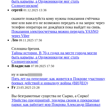
быть карьеры, а Орджоникидзе мог стать
Солнцегорском!
сергей
01.12.2025 13:36
скажите пожалуйста кому нужны показания счётчика
мне или вам его не возможно передать и на запрос через
телефон оператора не дождёшся пока выйдет на связь.
Показания электросчетчика можно передать YASNO
через Viber
Лео
09.11.2025 17:56
Сплошна брехня.
Тайны истории. В 70-х годах на месте города могли
быть карьеры, а Орджоникидзе мог стать
Солнцегорском!
Владислав
07.09.2025 17:50
ну и шиза))))))))))))
Пять лет на пепелище: как живется в Покрове участнику
боевых действий и инвалиду войны (ВИДЕО)
Fr
23.05.2025 23:28
Вы безграмотные существа не Сырко, а Сирко!
Убийство предприятий, тендеры своим и прекрасные
парки: как работает мэр Покрова Александр Шаповал