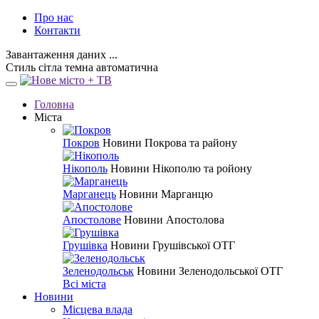
Про нас
Контакти
Завантаження даних ...
Стиль
сітла
темна
автоматична
Головна
Міста
Покров
Новини Покрова та району
Нікополь
Новини Нікополю та ройону
Марганець
Новини Марганцю
Апостолове
Новини Апостолова
Грушівка
Новини Грушівської ОТГ
Зеленодольськ
Новини Зеленодольської ОТГ
Всі міста
Новини
Місцева влада