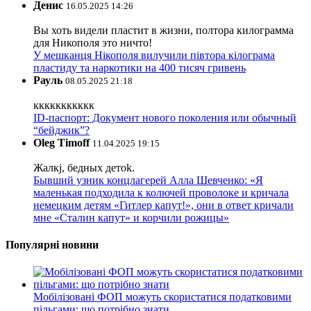
Денис
16.05.2025 14:26
Вы хоть видели пластит в жизни, полтора килограмма
для Никополя это ничто!
У мешканця Нікополя вилучили півтора кілограма
пластиду та наркотики на 400 тисяч гривень
Рауль
08.05.2025 21:18
ккккккккккк
ID-паспорт: Документ нового поколения или обычный
“бейджик”?
Oleg Timoff
11.04.2025 19:15
Жалкj, бедных детok.
Бывший узник концлагерей Алла Шевченко: «Я
маленькая подходила к колючей проволоке и кричала
немецким детям «Гитлер капут!», они в ответ кричали
мне «Сталин капут» и корчили рожицы»
Популярні новини
Мобілізовані ФОП можуть скористатися податковими
пільгами: що потрібно знати