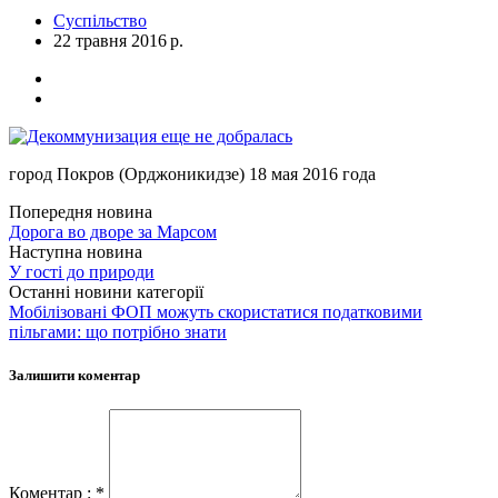
Суспільство
22 травня 2016 р.
город Покров (Орджоникидзе) 18 мая 2016 года
Попередня новина
Дорога во дворе за Марсом
Наступна новина
У гості до природи
Останні новини категорії
Мобілізовані ФОП можуть скористатися податковими
пільгами: що потрібно знати
Залишити коментар
Коментар : *