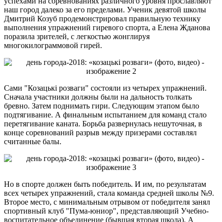
успехами на соревнованиях различного уровня прославляют
наш город далеко за его пределами. Ученик девятой школы
Дмитрий Козуб продемонстрировал правильную технику
выполнения упражнений гиревого спорта, а Елена Жданова
поразила зрителей, с легкостью жонглируя
многокилограммовой гирей.
Сами "Козацькі розваги" состояли из четырех упражнений.
Сначала участники должны были на дальность толкать
бревно. Затем поднимать гири. Следующим этапом было
подтягивание. А финальным испытанием для команд стало
перетягивание каната. Борьба развернулась нешуточная, в
конце соревнований разрыв между призерами составлял
считанные балы.
Но в спорте должен быть победитель. И им, по результатам
всех четырех упражнений, стала команда средней школы №9.
Второе место, с минимальным отрывом от победителя занял
спортивный клуб "Пума-юниор", представляющий Учебно-
воспитательное объединение (бывшая вторая школа). А