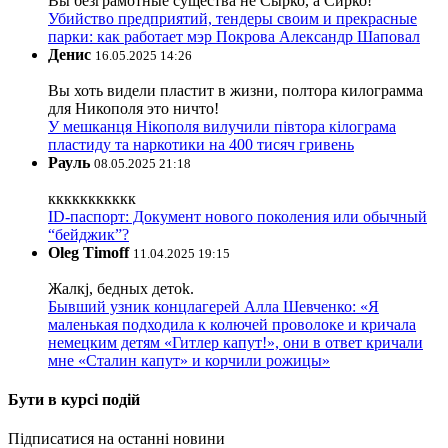
Вы безграмотные существа не Сырко, а Сирко!
Убийство предприятий, тендеры своим и прекрасные
парки: как работает мэр Покрова Александр Шаповал
Денис
16.05.2025 14:26
Вы хоть видели пластит в жизни, полтора килограмма
для Никополя это ничто!
У мешканця Нікополя вилучили півтора кілограма
пластиду та наркотики на 400 тисяч гривень
Рауль
08.05.2025 21:18
ккккккккккк
ID-паспорт: Документ нового поколения или обычный
“бейджик”?
Oleg Timoff
11.04.2025 19:15
Жалкj, бедных детok.
Бывший узник концлагерей Алла Шевченко: «Я
маленькая подходила к колючей проволоке и кричала
немецким детям «Гитлер капут!», они в ответ кричали
мне «Сталин капут» и корчили рожицы»
Бути в курсі подій
Підписатися на останні новини