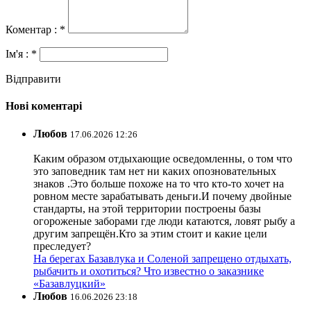
Коментар : *
Ім'я : *
Відправити
Нові коментарі
Любов
17.06.2026 12:26
Каким образом отдыхающие осведомленны, о том что
это заповедник там нет ни каких опозновательных
знаков .Это больше похоже на то что кто-то хочет на
ровном месте зарабатывать деньги.И почему двойные
стандарты, на этой территории построены базы
огороженые заборами где люди катаются, ловят рыбу а
другим запрещён.Кто за этим стоит и какие цели
преследует?
На берегах Базавлука и Соленой запрещено отдыхать,
рыбачить и охотиться? Что известно о заказнике
«Базавлуцкий»
Любов
16.06.2026 23:18