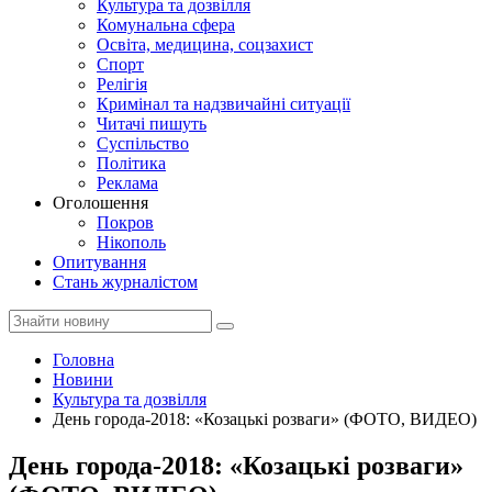
Культура та дозвілля
Комунальна сфера
Освіта, медицина, соцзахист
Спорт
Релігія
Кримінал та надзвичайні ситуації
Читачі пишуть
Суспільство
Політика
Реклама
Оголошення
Покров
Нікополь
Опитування
Стань журналістом
Головна
Новини
Культура та дозвілля
День города-2018: «Козацькі розваги» (ФОТО, ВИДЕО)
День города-2018: «Козацькі розваги»