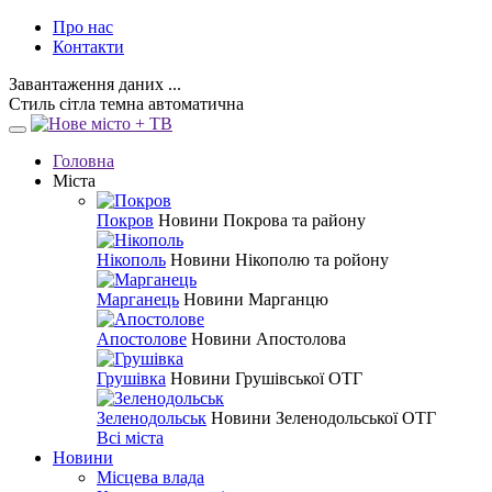
Про нас
Контакти
Завантаження даних ...
Стиль
сітла
темна
автоматична
Головна
Міста
Покров
Новини Покрова та району
Нікополь
Новини Нікополю та ройону
Марганець
Новини Марганцю
Апостолове
Новини Апостолова
Грушівка
Новини Грушівської ОТГ
Зеленодольськ
Новини Зеленодольської ОТГ
Всі міста
Новини
Місцева влада