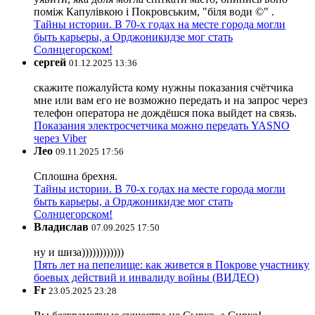
поміж Капулівкою і Покровським, "біля води ©" .
Тайны истории. В 70-х годах на месте города могли
быть карьеры, а Орджоникидзе мог стать
Солнцегорском!
сергей
01.12.2025 13:36
скажите пожалуйста кому нужны показания счётчика
мне или вам его не возможно передать и на запрос через
телефон оператора не дождёшся пока выйдет на связь.
Показания электросчетчика можно передать YASNO
через Viber
Лео
09.11.2025 17:56
Сплошна брехня.
Тайны истории. В 70-х годах на месте города могли
быть карьеры, а Орджоникидзе мог стать
Солнцегорском!
Владислав
07.09.2025 17:50
ну и шиза))))))))))))
Пять лет на пепелище: как живется в Покрове участнику
боевых действий и инвалиду войны (ВИДЕО)
Fr
23.05.2025 23:28