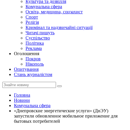
Культура та дозвілля
Комунальна сфера
Освіта, медицина, соцзахист
Спорт
Релігія
Кримінал та надзвичайні ситуації
Читачі пишуть
Суспільство
Політика
Реклама
Оголошення
Покров
Нікополь
Опитування
Стань журналістом
Головна
Новини
Комунальна сфера
«Днепровские энергетические услуги» (ДнЭУ)
запустили обновленное мобильное приложение для
бытовых потребителей