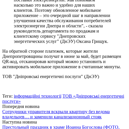
насколько это важно и удобно для наших
клиентов. Поэтому обновленное мобильное
приложение – это очередной шаг в направлении
улучшения качества обслуживания потребителей
электроэнергии Днепра и области", - сказала
руководитель департамента по продажам и
клиентскому сервису "Днепровских
энергетических услуг" (ДнЭУ) Оксана Грищук.
На обратной стороне платежек, которые жители
Днепропетровщины получат в июне за май, будет размещен
QR-код, отсканировав который можно установить и
активировать мобильное приложение в считанные минуты.
ТОВ "Дніпровські енергетичні послуги" (ДнЭУ)
Теги:
інформаційні технології
ТОВ «Дніпровські енергетичні
послуги»
Попередня новина
Сотрудники управителя вскрыли квартиру без ведома
владельцев… и заменили канализационный стояк
Наступна новина
Престольный праздник в храме Иоанна Богослова (ФОТО,