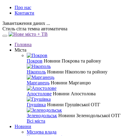
Про нас
Контакти
Завантаження даних ...
Стиль
сітла
темна
автоматична
Головна
Міста
Покров
Новини Покрова та району
Нікополь
Новини Нікополю та ройону
Марганець
Новини Марганцю
Апостолове
Новини Апостолова
Грушівка
Новини Грушівської ОТГ
Зеленодольськ
Новини Зеленодольської ОТГ
Всі міста
Новини
Місцева влада