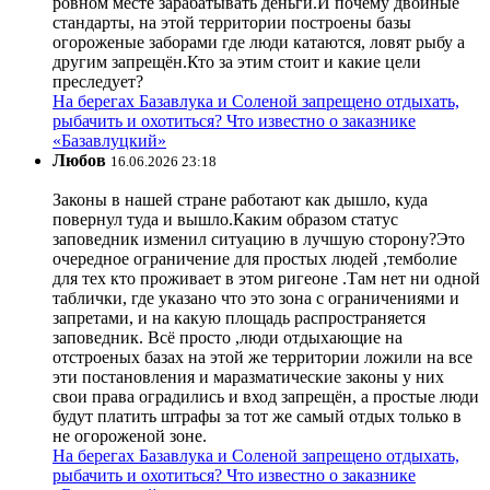
ровном месте зарабатывать деньги.И почему двойные
стандарты, на этой территории построены базы
огороженые заборами где люди катаются, ловят рыбу а
другим запрещён.Кто за этим стоит и какие цели
преследует?
На берегах Базавлука и Соленой запрещено отдыхать,
рыбачить и охотиться? Что известно о заказнике
«Базавлуцкий»
Любов
16.06.2026 23:18
Законы в нашей стране работают как дышло, куда
повернул туда и вышло.Каким образом статус
заповедник изменил ситуацию в лучшую сторону?Это
очередное ограничение для простых людей ,темболие
для тех кто проживает в этом ригеоне .Там нет ни одной
таблички, где указано что это зона с ограничениями и
запретами, и на какую площадь распространяется
заповедник. Всё просто ,люди отдыхающие на
отстроеных базах на этой же территории ложили на все
эти постановления и маразматические законы у них
свои права оградились и вход запрещён, а простые люди
будут платить штрафы за тот же самый отдых только в
не огороженой зоне.
На берегах Базавлука и Соленой запрещено отдыхать,
рыбачить и охотиться? Что известно о заказнике