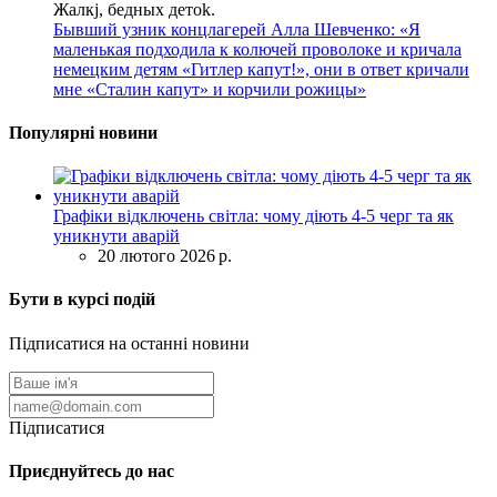
Жалкj, бедных детok.
Бывший узник концлагерей Алла Шевченко: «Я
маленькая подходила к колючей проволоке и кричала
немецким детям «Гитлер капут!», они в ответ кричали
мне «Сталин капут» и корчили рожицы»
Популярні новини
Графіки відключень світла: чому діють 4-5 черг та як
уникнути аварій
20 лютого 2026 р.
Бути в курсі подій
Підписатися на останні новини
Підписатися
Приєднуйтесь до нас