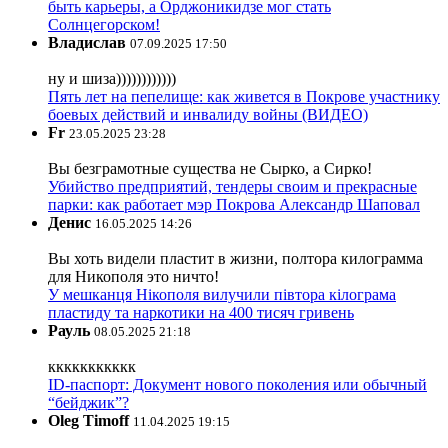
быть карьеры, а Орджоникидзе мог стать
Солнцегорском!
Владислав
07.09.2025 17:50
ну и шиза))))))))))))
Пять лет на пепелище: как живется в Покрове участнику
боевых действий и инвалиду войны (ВИДЕО)
Fr
23.05.2025 23:28
Вы безграмотные существа не Сырко, а Сирко!
Убийство предприятий, тендеры своим и прекрасные
парки: как работает мэр Покрова Александр Шаповал
Денис
16.05.2025 14:26
Вы хоть видели пластит в жизни, полтора килограмма
для Никополя это ничто!
У мешканця Нікополя вилучили півтора кілограма
пластиду та наркотики на 400 тисяч гривень
Рауль
08.05.2025 21:18
ккккккккккк
ID-паспорт: Документ нового поколения или обычный
“бейджик”?
Oleg Timoff
11.04.2025 19:15