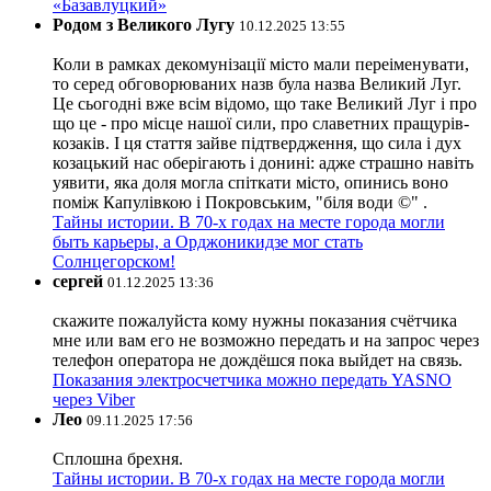
«Базавлуцкий»
Родом з Великого Лугу
10.12.2025 13:55
Коли в рамках декомунізації місто мали переіменувати,
то серед обговорюваних назв була назва Великий Луг.
Це сьогодні вже всім відомо, що таке Великий Луг і про
що це - про місце нашої сили, про славетних пращурів-
козаків. І ця стаття зайве підтвердження, що сила і дух
козацький нас оберігають і донині: адже страшно навіть
уявити, яка доля могла спіткати місто, опинись воно
поміж Капулівкою і Покровським, "біля води ©" .
Тайны истории. В 70-х годах на месте города могли
быть карьеры, а Орджоникидзе мог стать
Солнцегорском!
сергей
01.12.2025 13:36
скажите пожалуйста кому нужны показания счётчика
мне или вам его не возможно передать и на запрос через
телефон оператора не дождёшся пока выйдет на связь.
Показания электросчетчика можно передать YASNO
через Viber
Лео
09.11.2025 17:56
Сплошна брехня.
Тайны истории. В 70-х годах на месте города могли