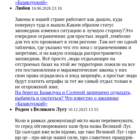
«Базавлуцкий»
Любов
16.06.2026 23:18
Законы в нашей стране работают как дышло, куда
повернул туда и вышло.Каким образом статус
заповедник изменил ситуацию в лучшую сторону?Это
очередное ограничение для простых людей ,темболие
для тех кто проживает в этом ригеоне .Там нет ни одной
таблички, где указано что это зона с ограничениями и
запретами, и на какую площадь распространяется
заповедник. Всё просто ,люди отдыхающие на
отстроеных базах на этой же территории ложили на все
эти постановления и маразматические законы у них
свои права оградились и вход запрещён, а простые люди
будут платить штрафы за тот же самый отдых только в
не огороженой зоне.
На берегах Базавлука и Соленой запрещено отдыхать,
рыбачить и охотиться? Что известно о заказнике
«Базавлуцкий»
Родом з Великого Лугу
10.12.2025 13:55
Коли в рамках декомунізації місто мали переіменувати,
то серед обговорюваних назв була назва Великий Луг.
Це сьогодні вже всім відомо, що таке Великий Луг і про
що це - про місце нашої сили, про славетних пращурів-