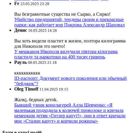
Fr
23.05.2025 23:28
Вы безграмотные существа не Сырко, а Сирко!
Убийство предприятий, тендеры своим и прекрасные
парки: как работает мэр Покрова Александр Шаповал
Денис
16.05.2025 14:26
Вы хоть видели пластит в жизни, полтора килограмма
для Никополя это ничто!
У мешканця Нікополя вилучили півтора кілограма
пластиду та наркотики на 400 тисяч гривень
Рауль
08.05.2025 21:18
ккккккккккк
ID-паспорт: Документ нового поколения или обычный
“бейджик”?
Oleg Timoff
11.04.2025 19:15
Жалкj, бедных детok.
Бывший узник концлагерей Алла Шевченко: «Я
маленькая подходила к колючей проволоке и кричала
немецким детям «Гитлер капут!», они в ответ кричали
мне «Сталин капут» и корчили рожицы»
Бути в курсі подій