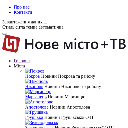
Про нас
Контакти
Завантаження даних ...
Стиль
сітла
темна
автоматична
Головна
Міста
Покров
Новини Покрова та району
Нікополь
Новини Нікополю та ройону
Марганець
Новини Марганцю
Апостолове
Новини Апостолова
Грушівка
Новини Грушівської ОТГ
Зеленодольськ
Новини Зеленодольської ОТГ