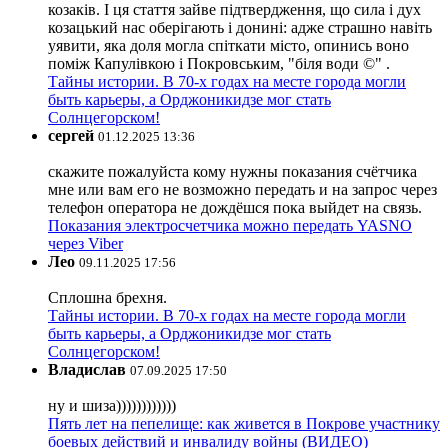
козаків. І ця стаття зайве підтвердження, що сила і дух
козацький нас оберігають і донині: адже страшно навіть
уявити, яка доля могла спіткати місто, опинись воно
поміж Капулівкою і Покровським, "біля води ©" .
Тайны истории. В 70-х годах на месте города могли
быть карьеры, а Орджоникидзе мог стать
Солнцегорском!
сергей
01.12.2025 13:36
скажите пожалуйста кому нужны показания счётчика
мне или вам его не возможно передать и на запрос через
телефон оператора не дождёшся пока выйдет на связь.
Показания электросчетчика можно передать YASNO
через Viber
Лео
09.11.2025 17:56
Сплошна брехня.
Тайны истории. В 70-х годах на месте города могли
быть карьеры, а Орджоникидзе мог стать
Солнцегорском!
Владислав
07.09.2025 17:50
ну и шиза))))))))))))
Пять лет на пепелище: как живется в Покрове участнику
боевых действий и инвалиду войны (ВИДЕО)