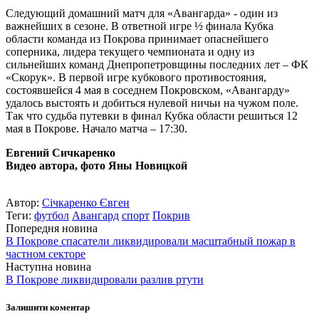
Следующий домашний матч для «Авангарда» ­- один из
важнейших в сезоне. В ответной игре ½ финала Кубка
области команда из Покрова принимает опаснейшего
соперника, лидера текущего чемпионата и одну из
сильнейших команд Днепропетровщины последних лет – ФК
«Скорук». В первой игре кубкового противостояния,
состоявшейся 4 мая в соседнем Покровском, «Авангарду»
удалось выстоять и добиться нулевой ничьи на чужом поле.
Так что судьба путевки в финал Кубка области решиться 12
мая в Покрове. Начало матча – 17:30.
Евгений Сичкаренко
Видео автора, фото Яны Новицкой
Автор:
Січкаренко Євген
Теги:
футбол
Авангард
спорт
Покрив
Попередня новина
В Покрове спасатели ликвидировали масштабный пожар в
частном секторе
Наступна новина
В Покрове ликвидировали разлив ртути
Залишити коментар