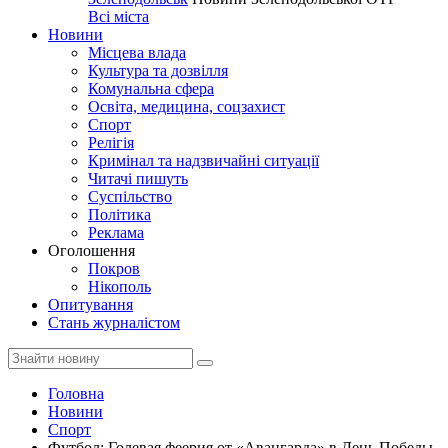
Всі міста
Новини
Місцева влада
Культура та дозвілля
Комунальна сфера
Освіта, медицина, соцзахист
Спорт
Релігія
Кримінал та надзвичайні ситуації
Читачі пишуть
Суспільство
Політика
Реклама
Оголошення
Покров
Нікополь
Опитування
Стань журналістом
Головна
Новини
Спорт
Футбол: Голевая феерия от «Авангарда» в День Победы