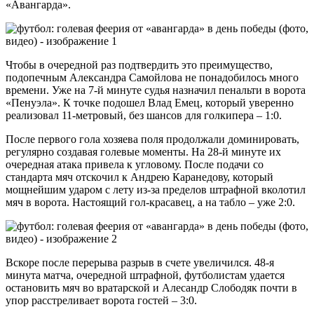
«Авангарда».
Чтобы в очередной раз подтвердить это преимущество,
подопечным Александра Самойлова не понадобилось много
времени. Уже на 7-й минуте судья назначил пенальти в ворота
«Пенуэла». К точке подошел Влад Емец, который уверенно
реализовал 11-метровый, без шансов для голкипера – 1:0.
После первого гола хозяева поля продолжали доминировать,
регулярно создавая голевые моменты. На 28-й минуте их
очередная атака привела к угловому. После подачи со
стандарта мяч отскочил к Андрею Каранедову, который
мощнейшим ударом с лету из-за пределов штрафной вколотил
мяч в ворота. Настоящий гол-красавец, а на табло – уже 2:0.
Вскоре после перерыва разрыв в счете увеличился. 48-я
минута матча, очередной штрафной, футболистам удается
остановить мяч во вратарской и Алесандр Слободяк почти в
упор расстреливает ворота гостей – 3:0.