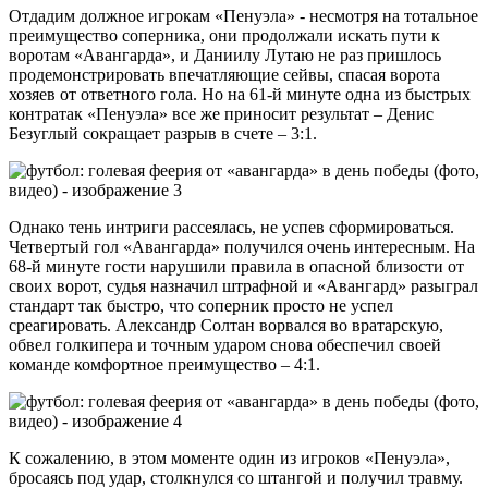
Отдадим должное игрокам «Пенуэла» - несмотря на тотальное
преимущество соперника, они продолжали искать пути к
воротам «Авангарда», и Даниилу Лутаю не раз пришлось
продемонстрировать впечатляющие сейвы, спасая ворота
хозяев от ответного гола. Но на 61-й минуте одна из быстрых
контратак «Пенуэла» все же приносит результат – Денис
Безуглый сокращает разрыв в счете – 3:1.
Однако тень интриги рассеялась, не успев сформироваться.
Четвертый гол «Авангарда» получился очень интересным. На
68-й минуте гости нарушили правила в опасной близости от
своих ворот, судья назначил штрафной и «Авангард» разыграл
стандарт так быстро, что соперник просто не успел
среагировать. Александр Солтан ворвался во вратарскую,
обвел голкипера и точным ударом снова обеспечил своей
команде комфортное преимущество – 4:1.
К сожалению, в этом моменте один из игроков «Пенуэла»,
бросаясь под удар, столкнулся со штангой и получил травму.