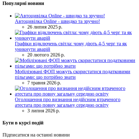
Популярні новини
Автоцивілка Online - швидко та зручно!
26 липня 2025 р.
Графіки відключень світла: чому діють 4-5 черг та як
уникнути аварій
20 лютого 2026 р.
Мобілізовані ФОП можуть скористатися податковими
пільгами: що потрібно знати
7 травня 2026 р.
Оголошення про визнання недійсним втраченого
атестата про повну загальну середню освіту
3 липня 2026 р.
Бути в курсі подій
Підписатися на останні новини