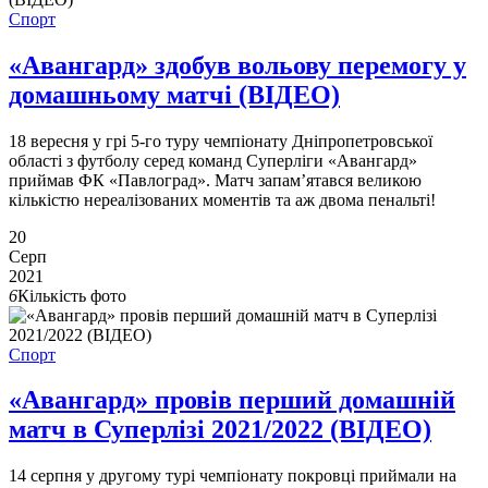
Спорт
«Авангард» здобув вольову перемогу у
домашньому матчі (ВІДЕО)
18 вересня у грі 5-го туру чемпіонату Дніпропетровської
області з футболу серед команд Суперліги «Авангард»
приймав ФК «Павлоград». Матч запам’ятався великою
кількістю нереалізованих моментів та аж двома пенальті!
20
Серп
2021
6
Кількість фото
Спорт
«Авангард» провів перший домашній
матч в Суперлізі 2021/2022 (ВІДЕО)
14 серпня у другому турі чемпіонату покровці приймали на