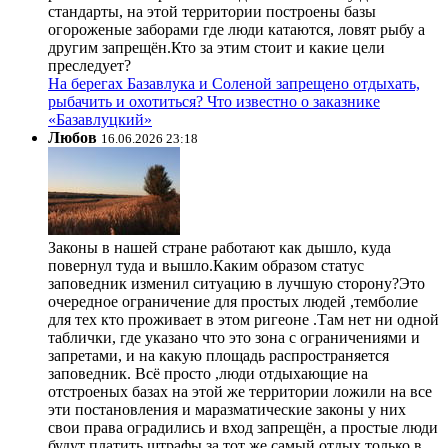
стандарты, на этой территории построены базы
огороженые заборами где люди катаются, ловят рыбу а
другим запрещён.Кто за этим стоит и какие цели
преследует?
На берегах Базавлука и Соленой запрещено отдыхать,
рыбачить и охотиться? Что известно о заказнике
«Базавлуцкий»
Любов
16.06.2026 23:18
Законы в нашей стране работают как дышло, куда
повернул туда и вышло.Каким образом статус
заповедник изменил ситуацию в лучшую сторону?Это
очередное ограничение для простых людей ,темболие
для тех кто проживает в этом ригеоне .Там нет ни одной
таблички, где указано что это зона с ограничениями и
запретами, и на какую площадь распространяется
заповедник. Всё просто ,люди отдыхающие на
отстроеных базах на этой же территории ложили на все
эти постановления и маразматические законы у них
свои права оградились и вход запрещён, а простые люди
будут платить штрафы за тот же самый отдых только в