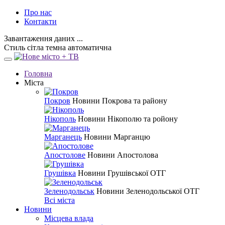
Про нас
Контакти
Завантаження даних ...
Стиль
сітла
темна
автоматична
Головна
Міста
Покров
Новини Покрова та району
Нікополь
Новини Нікополю та ройону
Марганець
Новини Марганцю
Апостолове
Новини Апостолова
Грушівка
Новини Грушівської ОТГ
Зеленодольськ
Новини Зеленодольської ОТГ
Всі міста
Новини
Місцева влада