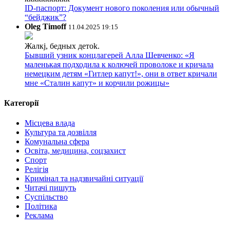
ID-паспорт: Документ нового поколения или обычный
“бейджик”?
Oleg Timoff
11.04.2025 19:15
Жалкj, бедных детok.
Бывший узник концлагерей Алла Шевченко: «Я
маленькая подходила к колючей проволоке и кричала
немецким детям «Гитлер капут!», они в ответ кричали
мне «Сталин капут» и корчили рожицы»
Категорії
Місцева влада
Культура та дозвілля
Комунальна сфера
Освіта, медицина, соцзахист
Спорт
Релігія
Кримінал та надзвичайні ситуації
Читачі пишуть
Суспільство
Політика
Реклама