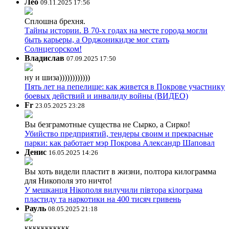
Лео
09.11.2025 17:56
Сплошна брехня.
Тайны истории. В 70-х годах на месте города могли
быть карьеры, а Орджоникидзе мог стать
Солнцегорском!
Владислав
07.09.2025 17:50
ну и шиза))))))))))))
Пять лет на пепелище: как живется в Покрове участнику
боевых действий и инвалиду войны (ВИДЕО)
Fr
23.05.2025 23:28
Вы безграмотные существа не Сырко, а Сирко!
Убийство предприятий, тендеры своим и прекрасные
парки: как работает мэр Покрова Александр Шаповал
Денис
16.05.2025 14:26
Вы хоть видели пластит в жизни, полтора килограмма
для Никополя это ничто!
У мешканця Нікополя вилучили півтора кілограма
пластиду та наркотики на 400 тисяч гривень
Рауль
08.05.2025 21:18
ккккккккккк