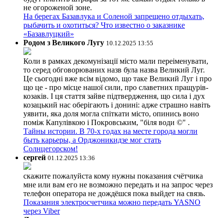
не огороженой зоне.
На берегах Базавлука и Соленой запрещено отдыхать,
рыбачить и охотиться? Что известно о заказнике
«Базавлуцкий»
Родом з Великого Лугу
10.12.2025 13:55
Коли в рамках декомунізації місто мали переіменувати,
то серед обговорюваних назв була назва Великий Луг.
Це сьогодні вже всім відомо, що таке Великий Луг і про
що це - про місце нашої сили, про славетних пращурів-
козаків. І ця стаття зайве підтвердження, що сила і дух
козацький нас оберігають і донині: адже страшно навіть
уявити, яка доля могла спіткати місто, опинись воно
поміж Капулівкою і Покровським, "біля води ©" .
Тайны истории. В 70-х годах на месте города могли
быть карьеры, а Орджоникидзе мог стать
Солнцегорском!
сергей
01.12.2025 13:36
скажите пожалуйста кому нужны показания счётчика
мне или вам его не возможно передать и на запрос через
телефон оператора не дождёшся пока выйдет на связь.
Показания электросчетчика можно передать YASNO
через Viber