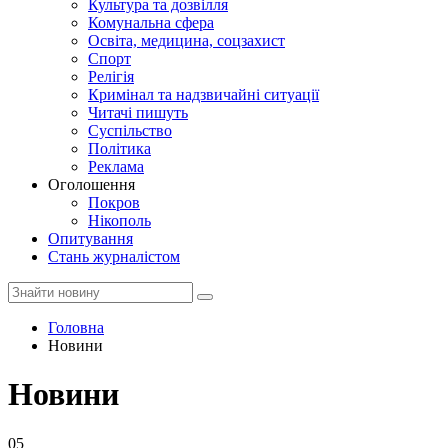
Культура та дозвілля
Комунальна сфера
Освіта, медицина, соцзахист
Спорт
Релігія
Кримінал та надзвичайні ситуації
Читачі пишуть
Суспільство
Політика
Реклама
Оголошення
Покров
Нікополь
Опитування
Стань журналістом
Головна
Новини
Новини
05