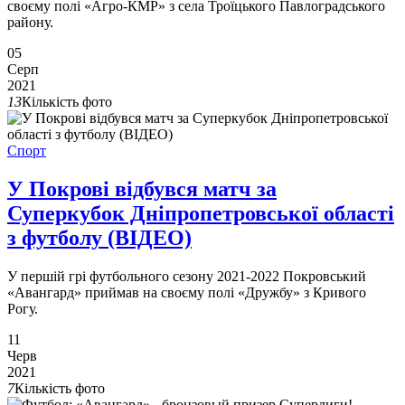
своєму полі «Агро-КМР» з села Троїцького Павлоградського
району.
05
Серп
2021
13
Кількість фото
Спорт
У Покрові відбувся матч за
Суперкубок Дніпропетровської області
з футболу (ВІДЕО)
У першій грі футбольного сезону 2021-2022 Покровський
«Авангард» приймав на своєму полі «Дружбу» з Кривого
Рогу.
11
Черв
2021
7
Кількість фото