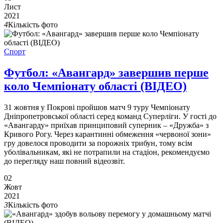
Лист
2021
4
Кількість фото
Спорт
Футбол: «Авангард» завершив перше
коло Чемпіонату області (ВІДЕО)
31 жовтня у Покрові пройшов матч 9 туру Чемпіонату
Дніпропетровської області серед команд Суперліги. У гості до
«Авангарду» приїхав принциповий суперник – «Дружба» з
Кривого Рогу. Через карантинні обмеження «червоної зони»
гру довелося проводити за порожніх трибун, тому всім
уболівальникам, які не потрапили на стадіон, рекомендуємо
до перегляду наш повний відеозвіт.
02
Жовт
2021
3
Кількість фото