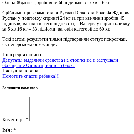
Олена Жданова, зробивши 60 підйомів за 5 хв. 16 кг.
Срібними призерами стали Руслан Вілков та Валерія Жданова.
Руслан у поштовху-спринті 24 кг за три хвилини зробив 45
підйомів, ваговій категорії до 65 кг, а Валерія у спринті-ривку
за 5 хв 16 кг – 33 підйоми, ваговій категорії до 60 кг.
Такі вагомі результати тільки підтвердили статус покровчан,
як непереможної команди.
Попередня новина
Депутаты выделили средства на отопление и заслушали
обращение Оппозиционного блока
Наступна новина
Помогите спасти ребенка!!!
Залишити коментар
Коментар : *
Ім'я : *