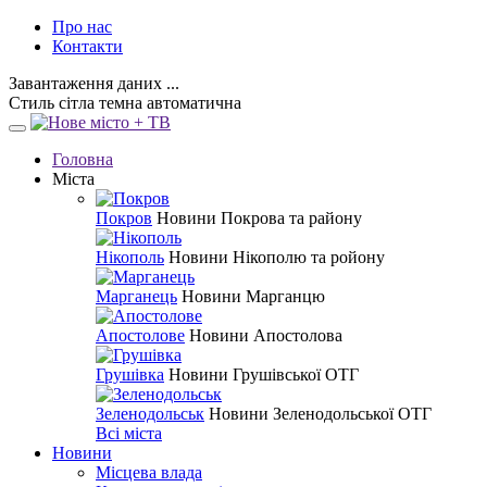
Про нас
Контакти
Завантаження даних ...
Стиль
сітла
темна
автоматична
Головна
Міста
Покров
Новини Покрова та району
Нікополь
Новини Нікополю та ройону
Марганець
Новини Марганцю
Апостолове
Новини Апостолова
Грушівка
Новини Грушівської ОТГ
Зеленодольськ
Новини Зеленодольської ОТГ
Всі міста
Новини
Місцева влада