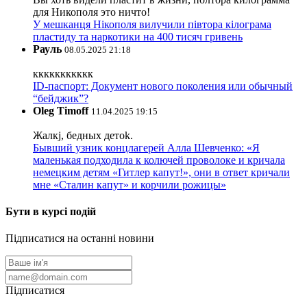
для Никополя это ничто!
У мешканця Нікополя вилучили півтора кілограма
пластиду та наркотики на 400 тисяч гривень
Рауль
08.05.2025 21:18
ккккккккккк
ID-паспорт: Документ нового поколения или обычный
“бейджик”?
Oleg Timoff
11.04.2025 19:15
Жалкj, бедных детok.
Бывший узник концлагерей Алла Шевченко: «Я
маленькая подходила к колючей проволоке и кричала
немецким детям «Гитлер капут!», они в ответ кричали
мне «Сталин капут» и корчили рожицы»
Бути в курсі подій
Підписатися на останні новини
Підписатися