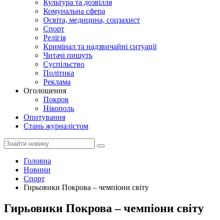
Культура та дозвілля
Комунальна сфера
Освіта, медицина, соцзахист
Спорт
Релігія
Кримінал та надзвичайні ситуації
Читачі пишуть
Суспільство
Політика
Реклама
Оголошення
Покров
Нікополь
Опитування
Стань журналістом
Головна
Новини
Спорт
Гирьовики Покрова – чемпіони світу
Гирьовики Покрова – чемпіони світу