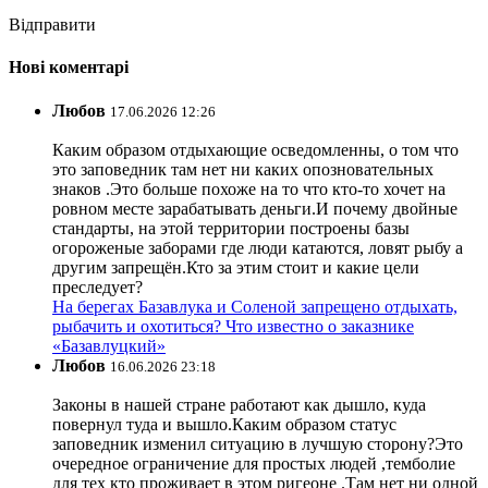
Відправити
Нові коментарі
Любов
17.06.2026 12:26
Каким образом отдыхающие осведомленны, о том что
это заповедник там нет ни каких опозновательных
знаков .Это больше похоже на то что кто-то хочет на
ровном месте зарабатывать деньги.И почему двойные
стандарты, на этой территории построены базы
огороженые заборами где люди катаются, ловят рыбу а
другим запрещён.Кто за этим стоит и какие цели
преследует?
На берегах Базавлука и Соленой запрещено отдыхать,
рыбачить и охотиться? Что известно о заказнике
«Базавлуцкий»
Любов
16.06.2026 23:18
Законы в нашей стране работают как дышло, куда
повернул туда и вышло.Каким образом статус
заповедник изменил ситуацию в лучшую сторону?Это
очередное ограничение для простых людей ,темболие
для тех кто проживает в этом ригеоне .Там нет ни одной