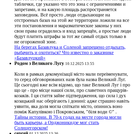
таблички, где указано что это зона с ограничениями и
запретами, и на какую площадь распространяется
заповедник. Всё просто ,люди отдыхающие на
отстроеных базах на этой же территории ложили на все
эти постановления и маразматические законы у них
свои права оградились и вход запрещён, а простые люди
будут платить штрафы за тот же самый отдых только в
не огороженой зоне.
На берегах Базавлука и Соленой запрещено отдыхать,
рыбачить и охотиться? Что известно о заказнике
«Базавлуцкий»
Родом з Великого Лугу
10.12.2025 13:55
Коли в рамках декомунізації місто мали переіменувати,
то серед обговорюваних назв була назва Великий Луг.
Це сьогодні вже всім відомо, що таке Великий Луг і про
що це - про місце нашої сили, про славетних пращурів-
козаків. І ця стаття зайве підтвердження, що сила і дух
козацький нас оберігають і донині: адже страшно навіть
уявити, яка доля могла спіткати місто, опинись воно
поміж Капулівкою і Покровським, "біля води ©" .
Тайны истории. В 70-х годах на месте города могли
быть карьеры, а Орджоникидзе мог стать
Солнцегорском!
сергей
01.12.2025 13:36