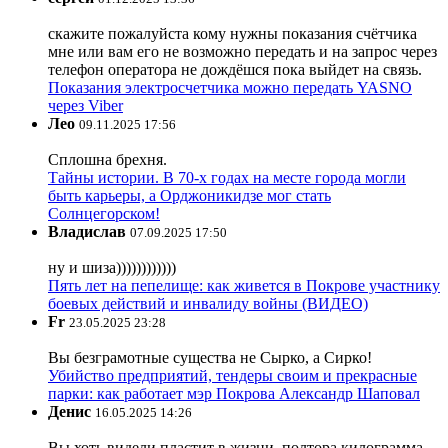
скажите пожалуйста кому нужны показания счётчика
мне или вам его не возможно передать и на запрос через
телефон оператора не дождёшся пока выйдет на связь.
Показания электросчетчика можно передать YASNO
через Viber
Лео
09.11.2025 17:56
Сплошна брехня.
Тайны истории. В 70-х годах на месте города могли
быть карьеры, а Орджоникидзе мог стать
Солнцегорском!
Владислав
07.09.2025 17:50
ну и шиза))))))))))))
Пять лет на пепелище: как живется в Покрове участнику
боевых действий и инвалиду войны (ВИДЕО)
Fr
23.05.2025 23:28
Вы безграмотные существа не Сырко, а Сирко!
Убийство предприятий, тендеры своим и прекрасные
парки: как работает мэр Покрова Александр Шаповал
Денис
16.05.2025 14:26
Вы хоть видели пластит в жизни, полтора килограмма