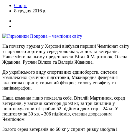
Спорт
8 грудня 2016 р.
На початку грудня у Херсоні відбувся перший Чемпіонат світу
з гирьового хортингу серед чоловіків, жінок та ветеранів.
Наше місто на ньому представляли Віталій Мартинюк, Олена
Жданова, Руслан Вілков та Валерія Жданова.
До українського виду спортивних єдиноборств, системи
комплексної фізичної підготовки, Міжнародна федерація
включила спринт, гирьовий фіткрос, силову естафету та
напівмарафон.
Наша команда гідно показала себе. Віталій Мартинюк, серед
ветеранів, у ваговій категорії до 90 кг, за три хвилини у
поштовху- спринті зробив 52 підйоми двох гир – 24 кг. У
поштовху за 30 хв. - 306 підйомів, ставши дворазовим
Чемпіоном.
Золото серед ветеранів до 60 кг у спринт-ривку здобула і