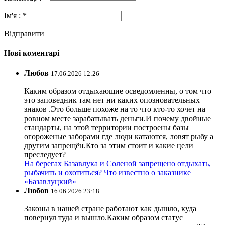
Ім'я : *
Відправити
Нові коментарі
Любов
17.06.2026 12:26
Каким образом отдыхающие осведомленны, о том что
это заповедник там нет ни каких опозновательных
знаков .Это больше похоже на то что кто-то хочет на
ровном месте зарабатывать деньги.И почему двойные
стандарты, на этой территории построены базы
огороженые заборами где люди катаются, ловят рыбу а
другим запрещён.Кто за этим стоит и какие цели
преследует?
На берегах Базавлука и Соленой запрещено отдыхать,
рыбачить и охотиться? Что известно о заказнике
«Базавлуцкий»
Любов
16.06.2026 23:18
Законы в нашей стране работают как дышло, куда
повернул туда и вышло.Каким образом статус