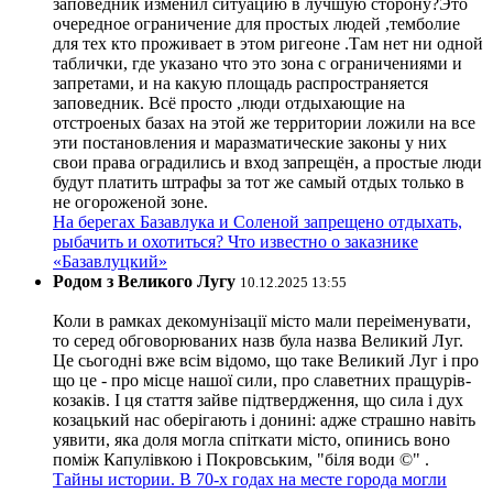
заповедник изменил ситуацию в лучшую сторону?Это
очередное ограничение для простых людей ,темболие
для тех кто проживает в этом ригеоне .Там нет ни одной
таблички, где указано что это зона с ограничениями и
запретами, и на какую площадь распространяется
заповедник. Всё просто ,люди отдыхающие на
отстроеных базах на этой же территории ложили на все
эти постановления и маразматические законы у них
свои права оградились и вход запрещён, а простые люди
будут платить штрафы за тот же самый отдых только в
не огороженой зоне.
На берегах Базавлука и Соленой запрещено отдыхать,
рыбачить и охотиться? Что известно о заказнике
«Базавлуцкий»
Родом з Великого Лугу
10.12.2025 13:55
Коли в рамках декомунізації місто мали переіменувати,
то серед обговорюваних назв була назва Великий Луг.
Це сьогодні вже всім відомо, що таке Великий Луг і про
що це - про місце нашої сили, про славетних пращурів-
козаків. І ця стаття зайве підтвердження, що сила і дух
козацький нас оберігають і донині: адже страшно навіть
уявити, яка доля могла спіткати місто, опинись воно
поміж Капулівкою і Покровським, "біля води ©" .
Тайны истории. В 70-х годах на месте города могли