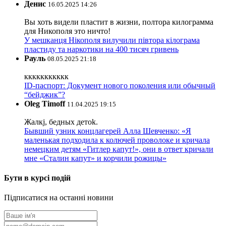
Денис
16.05.2025 14:26
Вы хоть видели пластит в жизни, полтора килограмма
для Никополя это ничто!
У мешканця Нікополя вилучили півтора кілограма
пластиду та наркотики на 400 тисяч гривень
Рауль
08.05.2025 21:18
ккккккккккк
ID-паспорт: Документ нового поколения или обычный
“бейджик”?
Oleg Timoff
11.04.2025 19:15
Жалкj, бедных детok.
Бывший узник концлагерей Алла Шевченко: «Я
маленькая подходила к колючей проволоке и кричала
немецким детям «Гитлер капут!», они в ответ кричали
мне «Сталин капут» и корчили рожицы»
Бути в курсі подій
Підписатися на останні новини