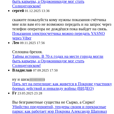
быть карьеры, а Орджоникидзе мог стать
Солнцегорском!
сергей
01.12.2025 13:36
скажите пожалуйста кому нужны показания счётчика
мне или вам его не возможно передать и на запрос через
телефон оператора не дождёшся пока выйдет на связь.
Показания электросчетчика можно передать YASNO
через Viber
Лео
09.11.2025 17:56
Сплошна брехня.
Тайны истории. В 70-х годах на месте города могли
быть карьеры, а Орджоникидзе мог стать
Солнцегорском!
Владислав
07.09.2025 17:50
ну и шиза))))))))))))
Пять лет на пепелище: как живется в Покрове участнику
боевых действий и инвалиду войны (ВИДЕО)
Fr
23.05.2025 23:28
Вы безграмотные существа не Сырко, а Сирко!
Убийство предприятий, тендеры своим и прекрасные
парки: как работает мэр Покрова Александр Шаповал