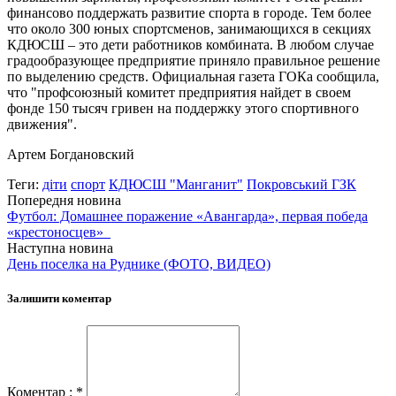
финансово поддержать развитие спорта в городе. Тем более
что около 300 юных спортсменов, занимающихся в секциях
КДЮСШ – это дети работников комбината. В любом случае
градообразующее предприятие приняло правильное решение
по выделению средств. Официальная газета ГОКа сообщила,
что "профсоюзный комитет предприятия найдет в своем
фонде 150 тысяч гривен на поддержку этого спортивного
движения".
Артем Богдановский
Теги:
діти
спорт
КДЮСШ "Манганит"
Покровський ГЗК
Попередня новина
Футбол: Домашнее поражение «Авангарда», первая победа
«крестоносцев»
Наступна новина
День поселка на Руднике (ФОТО, ВИДЕО)
Залишити коментар
Коментар : *