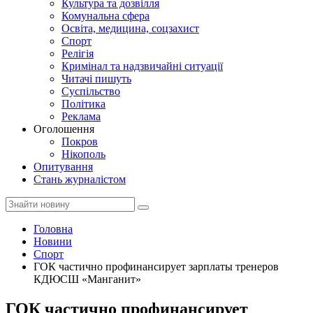
Культура та дозвілля
Комунальна сфера
Освіта, медицина, соцзахист
Спорт
Релігія
Кримінал та надзвичайні ситуації
Читачі пишуть
Суспільство
Політика
Реклама
Оголошення
Покров
Нікополь
Опитування
Стань журналістом
Головна
Новини
Спорт
ГОК частично профинансирует зарплаты тренеров
КДЮСШ «Манганит»
ГОК частично профинансирует