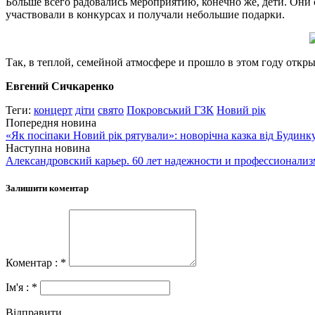
Больше всего радовались мероприятию, конечно же, дети. Они
участвовали в конкурсах и получали небольшие подарки.
Так, в теплой, семейной атмосфере и прошло в этом году откр
Евгений Сичкаренко
Теги:
концерт
діти
свято
Покровський ГЗК
Новий рік
Попередня новина
«Як посіпаки Новий рік рятували»: новорічна казка від Будин
Наступна новина
Александровский карьер. 60 лет надежности и профессионализ
Залишити коментар
Коментар : *
Ім'я : *
Відправити