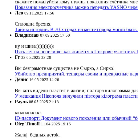
скажите пожалуйста кому нужны показания счётчика мне и
Показания электросчетчика можно передать YASNO через
Лео
09.11.2025 17:56
Сплошна брехня.
Тайны истории. В 70-х годах на месте города могли быть
Владислав
07.09.2025 17:50
ну и шиза))))))))))))
Пять лет на пепелище: как живется в Покрове участник
Fr
23.05.2025 23:28
Вы безграмотные существа не Сырко, а Сирко!
Убийство предприятий, тендеры своим и прекрасные пар
Денис
16.05.2025 14:26
Вы хоть видели пластит в жизни, полтора килограмма дл
У мешканця Нікополя вилучили півтора кілограма пластид
Рауль
08.05.2025 21:18
ккккккккккк
ID-паспорт: Документ нового поколения или обычный “
Oleg Timoff
11.04.2025 19:15
Жалкj, бедных детok.