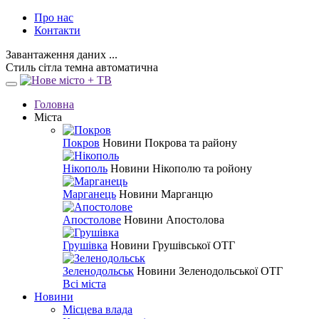
Про нас
Контакти
Завантаження даних ...
Стиль
сітла
темна
автоматична
Головна
Міста
Покров
Новини Покрова та району
Нікополь
Новини Нікополю та ройону
Марганець
Новини Марганцю
Апостолове
Новини Апостолова
Грушівка
Новини Грушівської ОТГ
Зеленодольськ
Новини Зеленодольської ОТГ
Всі міста
Новини
Місцева влада