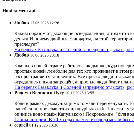
Нові коментарі
Любов
17.06.2026 12:26
Каким образом отдыхающие осведомленны, о том что это з
деньги.И почему двойные стандарты, на этой территории 
преследует?
На берегах Базавлука и Соленой запрещено отдыхать, рыб
Любов
16.06.2026 23:18
Законы в нашей стране работают как дышло, куда поверн
простых людей ,темболие для тех кто проживает в этом ри
распространяется заповедник. Всё просто ,люди отдыхающ
оградились и вход запрещён, а простые люди будут плати
На берегах Базавлука и Соленой запрещено отдыхать, рыб
Родом з Великого Лугу
10.12.2025 13:55
Коли в рамках декомунізації місто мали переіменувати, то
нашої сили, про славетних пращурів-козаків. І ця стаття з
опинись воно поміж Капулівкою і Покровським, "біля вод
Тайны истории. В 70-х годах на месте города могли быть
сергей
01.12.2025 13:36