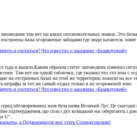
аповедник там нет ни каких опозновательных знаков .Это больше
построены базы огороженые заборами где люди катаются, ловят 
ачить и охотиться? Что известно о заказнике «Базавлуцкий»
ул туда и вышло.Каким образом статус заповедник изменил сит
геоне .Там нет ни одной таблички, где указано что это зона с 
ие на отстроеных базах на этой же территории ложили на все э
ть штрафы за тот же самый отдых только в не огороженой зоне.
ачить и охотиться? Что известно о заказнике «Базавлуцкий»
 серед обговорюваних назв була назва Великий Луг. Це сьогодні 
айве підтвердження, що сила і дух козацький нас оберігають і дон
и ©" .
 карьеры, а Орджоникидзе мог стать Солнцегорском!