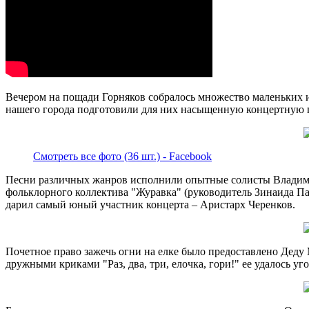
Вечером на пощади Горняков собралось множество маленьких 
нашего города подготовили для них насыщенную концертную 
Смотреть все фото (36 шт.) - Facebook
Песни различных жанров исполнили опытные солисты Владими
фольклорного коллектива "Журавка" (руководитель Зинаида П
дарил самый юный участник концерта – Аристарх Черенков.
Почетное право зажечь огни на елке было предоставлено Деду
дружными криками "Раз, два, три, елочка, гори!" ее удалось у