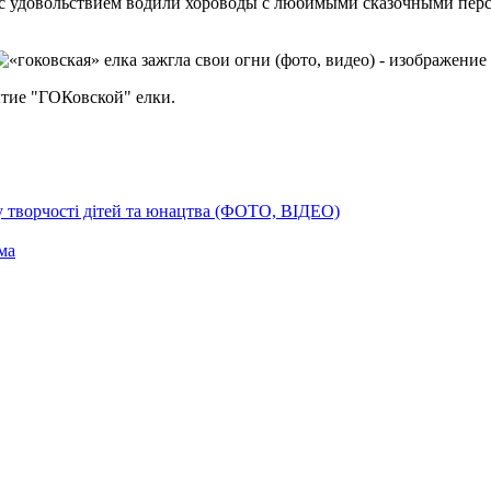
 с удовольствием водили хороводы с любимыми сказочными перс
ытие "ГОКовской" елки.
ку творчості дітей та юнацтва (ФОТО, ВІДЕО)
ма