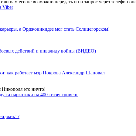
ли вам его не возможно передать и на запрос через телефон опе
 Viber
 карьеры, а Орджоникидзе мог стать Солнцегорском!
у боевых действий и инвалиду войны (ВИДЕО)
ки: как работает мэр Покрова Александр Шаповал
я Никополя это ничто!
у та наркотики на 400 тисяч гривень
бейджик”?