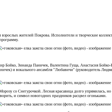
и взрослых жителей Покрова. Исполнители и творческие коллект
программу.
р Бойко, Зинаида Паничек, Валентина Гуща, Анастасия Бойко-К
аничек) и вокального ансамбля "Любавичи" (руководитель Людм
 Морозу со Снегурочкой. Лесная красавица долго упрямилась, н
говорить, и символ новогодних праздников расцвел огоньками.