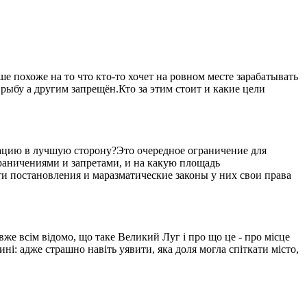
 похоже на то что кто-то хочет на ровном месте зарабатывать
рыбу а другим запрещён.Кто за этим стоит и какие цели
уацию в лучшую сторону?Это очередное ограничение для
ограничениями и запретами, и на какую площадь
ти постановления и маразматические законы у них свои права
вже всім відомо, що таке Великий Луг і про що це - про місце
ині: адже страшно навіть уявити, яка доля могла спіткати місто,