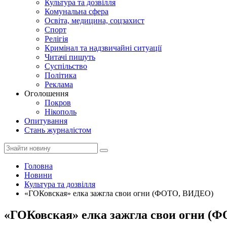
Культура та дозвілля
Комунальна сфера
Освіта, медицина, соцзахист
Спорт
Релігія
Кримінал та надзвичайні ситуації
Читачі пишуть
Суспільство
Політика
Реклама
Оголошення
Покров
Нікополь
Опитування
Стань журналістом
Головна
Новини
Культура та дозвілля
«ГОКовская» елка зажгла свои огни (ФОТО, ВИДЕО)
«ГОКовская» елка зажгла свои огни 