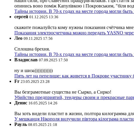
нашої сили, про славетних пращурів-козаків. І ця стаття з
опинись воно поміж Капулівкою і Покровським, "біля вод
Тайны истории. В 70-х годах на месте города могли быть
сергей
01.12.2025 13:36
скажите пожалуйста кому нужны показания счётчика мне и
Показания электросчетчика можно передать YASNO через
Лео
09.11.2025 17:56
Сплошна брехня.
Тайны истории. В 70-х годах на месте города могли быть
Владислав
07.09.2025 17:50
ну и шиза))))))))))))
Пять лет на пепелище: как живется в Покрове участник
Fr
23.05.2025 23:28
Вы безграмотные существа не Сырко, а Сирко!
Убийство предприятий, тендеры своим и прекрасные пар
Денис
16.05.2025 14:26
Вы хоть видели пластит в жизни, полтора килограмма дл
У мешканця Нікополя вилучили півтора кілограма пластид
Рауль
08.05.2025 21:18