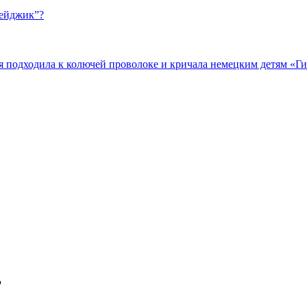
бейджик”?
подходила к колючей проволоке и кричала немецким детям «Гит
Р