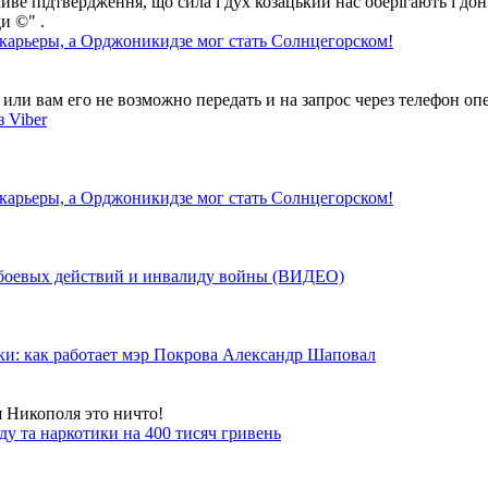
айве підтвердження, що сила і дух козацький нас оберігають і дон
и ©" .
 карьеры, а Орджоникидзе мог стать Солнцегорском!
ли вам его не возможно передать и на запрос через телефон опе
 Viber
 карьеры, а Орджоникидзе мог стать Солнцегорском!
у боевых действий и инвалиду войны (ВИДЕО)
ки: как работает мэр Покрова Александр Шаповал
я Никополя это ничто!
у та наркотики на 400 тисяч гривень