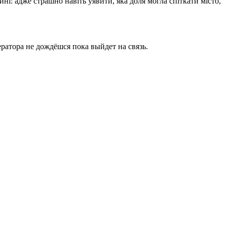
ині: адже страшно навіть уявити, яка доля могла спіткати місто,
ратора не дождёшся пока выйдет на связь.