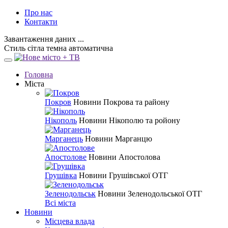
Про нас
Контакти
Завантаження даних ...
Стиль
сітла
темна
автоматична
Головна
Міста
Покров
Новини Покрова та району
Нікополь
Новини Нікополю та ройону
Марганець
Новини Марганцю
Апостолове
Новини Апостолова
Грушівка
Новини Грушівської ОТГ
Зеленодольськ
Новини Зеленодольської ОТГ
Всі міста
Новини
Місцева влада