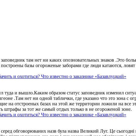
аповедник там нет ни каких опозновательных знаков .Это больше
построены базы огороженые заборами где люди катаются, ловят 
ачить и охотиться? Что известно о заказнике «Базавлуцкий»
ул туда и вышло.Каким образом статус заповедник изменил сит
геоне .Там нет ни одной таблички, где указано что это зона с 
ие на отстроеных базах на этой же территории ложили на все э
ть штрафы за тот же самый отдых только в не огороженой зоне.
ачить и охотиться? Что известно о заказнике «Базавлуцкий»
 серед обговорюваних назв була назва Великий Луг. Це сьогодні 