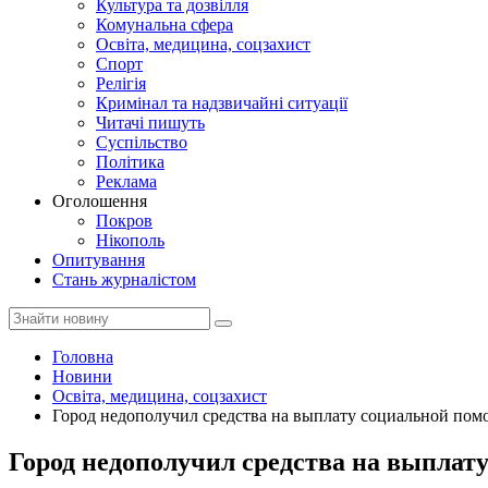
Культура та дозвілля
Комунальна сфера
Освіта, медицина, соцзахист
Спорт
Релігія
Кримінал та надзвичайні ситуації
Читачі пишуть
Суспільство
Політика
Реклама
Оголошення
Покров
Нікополь
Опитування
Стань журналістом
Головна
Новини
Освіта, медицина, соцзахист
Город недополучил средства на выплату социальной по
Город недополучил средства на выплат