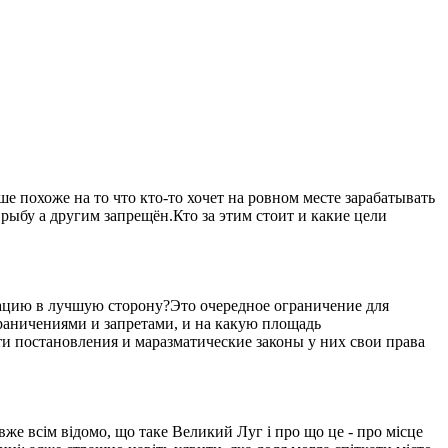
 похоже на то что кто-то хочет на ровном месте зарабатывать
рыбу а другим запрещён.Кто за этим стоит и какие цели
уацию в лучшую сторону?Это очередное ограничение для
ограничениями и запретами, и на какую площадь
ти постановления и маразматические законы у них свои права
вже всім відомо, що таке Великий Луг і про що це - про місце