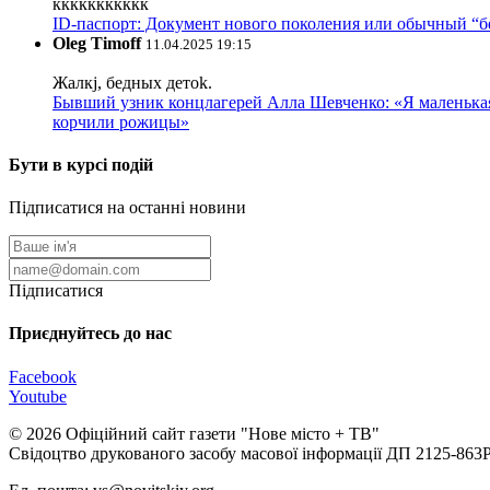
ккккккккккк
ID-паспорт: Документ нового поколения или обычный “
Oleg Timoff
11.04.2025 19:15
Жалкj, бедных детok.
Бывший узник концлагерей Алла Шевченко: «Я маленькая 
корчили рожицы»
Бути в курсі подій
Підписатися на останні новини
Підписатися
Приєднуйтесь до нас
Facebook
Youtube
© 2026 Офіційний сайт газети "Нове мiсто + ТВ"
Свідоцтво друкованого засобу масової інформації ДП 2125-863