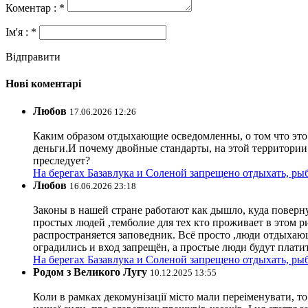
Коментар : *
Ім'я : *
Відправити
Нові коментарі
Любов
17.06.2026 12:26
Каким образом отдыхающие осведомленны, о том что это з
деньги.И почему двойные стандарты, на этой территории 
преследует?
На берегах Базавлука и Соленой запрещено отдыхать, рыб
Любов
16.06.2026 23:18
Законы в нашей стране работают как дышло, куда поверн
простых людей ,темболие для тех кто проживает в этом ри
распространяется заповедник. Всё просто ,люди отдыхающ
оградились и вход запрещён, а простые люди будут плати
На берегах Базавлука и Соленой запрещено отдыхать, рыб
Родом з Великого Лугу
10.12.2025 13:55
Коли в рамках декомунізації місто мали переіменувати, то