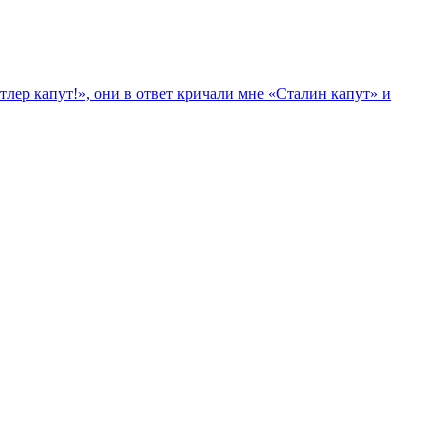
лер капут!», они в ответ кричали мне «Сталин капут» и