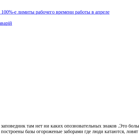
 100%-е лимиты рабочего времени работы в апреле
аварій
аповедник там нет ни каких опозновательных знаков .Это больше
построены базы огороженые заборами где люди катаются, ловят 