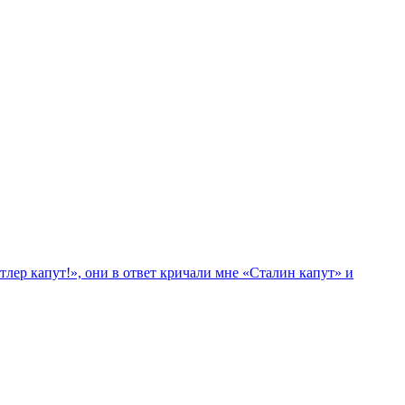
лер капут!», они в ответ кричали мне «Сталин капут» и