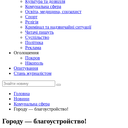
Культура та дозвілля
Комунальна сфера
Освіта, медицина, соцзахист
Спорт
Релігія
Кримінал та надзвичайні ситуації
Читачі пишуть
Суспільство
Політика
Реклама
Оголошення
Покров
Нікополь
Опитування
Стань журналістом
Головна
Новини
Комунальна сфера
Городу — благоустройство!
Городу — благоустройство!