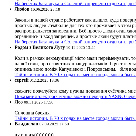
На берегах Базавлука и Соленой запрещено отдыхать, рыб
Любов
16.06.2026 23:18
Законы в нашей стране работают как дышло, куда поверн
простых людей ,темболие для тех кто проживает в этом ри
распространяется заповедник. Всё просто ,люди отдыхающ
оградились и вход запрещён, а простые люди будут плати
На берегах Базавлука и Соленой запрещено отдыхать, рыб
Родом з Великого Лугу
10.12.2025 13:55
Коли в рамках декомунізації місто мали переіменувати, то
нашої сили, про славетних пращурів-козаків. І ця стаття з
опинись воно поміж Капулівкою і Покровським, "біля вод
Тайны истории. В 70-х годах на месте города могли быть
сергей
01.12.2025 13:36
скажите пожалуйста кому нужны показания счётчика мне и
Показания электросчетчика можно передать YASNO через
Лео
09.11.2025 17:56
Сплошна брехня.
Тайны истории. В 70-х годах на месте города могли быть
Владислав
07.09.2025 17:50
ну и шиза))))))))))))