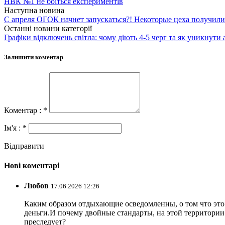
НВК №1 не боїться експериментів
Наступна новина
С апреля ОГОК начнет запускаться?! Некоторые цеха получили
Останні новини категорії
Графіки відключень світла: чому діють 4-5 черг та як уникнути 
Залишити коментар
Коментар : *
Ім'я : *
Відправити
Нові коментарі
Любов
17.06.2026 12:26
Каким образом отдыхающие осведомленны, о том что это з
деньги.И почему двойные стандарты, на этой территории 
преследует?