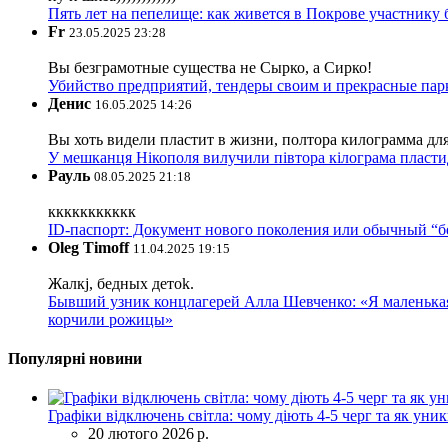
Пять лет на пепелище: как живется в Покрове участник
Fr
23.05.2025 23:28
Вы безграмотные существа не Сырко, а Сирко!
Убийство предприятий, тендеры своим и прекрасные пар
Денис
16.05.2025 14:26
Вы хоть видели пластит в жизни, полтора килограмма дл
У мешканця Нікополя вилучили півтора кілограма пластид
Рауль
08.05.2025 21:18
ккккккккккк
ID-паспорт: Документ нового поколения или обычный “
Oleg Timoff
11.04.2025 19:15
Жалкj, бедных детok.
Бывший узник концлагерей Алла Шевченко: «Я маленькая 
корчили рожицы»
Популярні новини
Графіки відключень світла: чому діють 4-5 черг та як уни
20 лютого 2026 р.