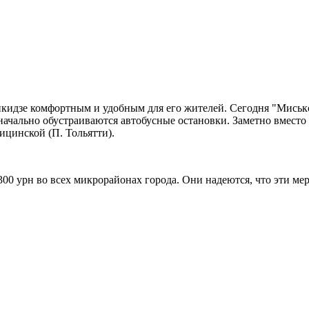
икидзе комфортным и удобным для его жителей. Сегодня "Миськс
ачально обустраиваются автобусные остановки. Заметно вместо с
цинской (П. Тольятти).
0 урн во всех микрорайонах города. Они надеются, что эти мер