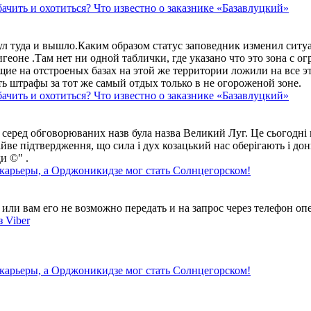
ачить и охотиться? Что известно о заказнике «Базавлуцкий»
ул туда и вышло.Каким образом статус заповедник изменил сит
геоне .Там нет ни одной таблички, где указано что это зона с 
ие на отстроеных базах на этой же территории ложили на все э
ть штрафы за тот же самый отдых только в не огороженой зоне.
ачить и охотиться? Что известно о заказнике «Базавлуцкий»
 серед обговорюваних назв була назва Великий Луг. Це сьогодні 
айве підтвердження, що сила і дух козацький нас оберігають і дон
и ©" .
 карьеры, а Орджоникидзе мог стать Солнцегорском!
ли вам его не возможно передать и на запрос через телефон опе
 Viber
 карьеры, а Орджоникидзе мог стать Солнцегорском!