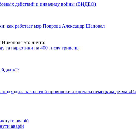
у боевых действий и инвалиду войны (ВИДЕО)
ки: как работает мэр Покрова Александр Шаповал
я Никополя это ничто!
у та наркотики на 400 тисяч гривень
бейджик”?
подходила к колючей проволоке и кричала немецким детям «Гит
кнути аварій