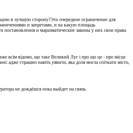
уацию в лучшую сторону?Это очередное ограничение для
ограничениями и запретами, и на какую площадь
ти постановления и маразматические законы у них свои права
вже всім відомо, що таке Великий Луг і про що це - про місце
ині: адже страшно навіть уявити, яка доля могла спіткати місто,
ратора не дождёшся пока выйдет на связь.