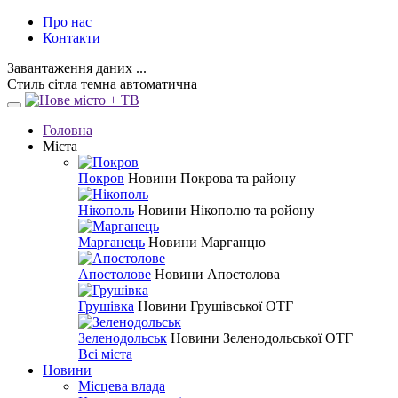
Про нас
Контакти
Завантаження даних ...
Стиль
сітла
темна
автоматична
Головна
Міста
Покров
Новини Покрова та району
Нікополь
Новини Нікополю та ройону
Марганець
Новини Марганцю
Апостолове
Новини Апостолова
Грушівка
Новини Грушівської ОТГ
Зеленодольськ
Новини Зеленодольської ОТГ
Всі міста
Новини
Місцева влада