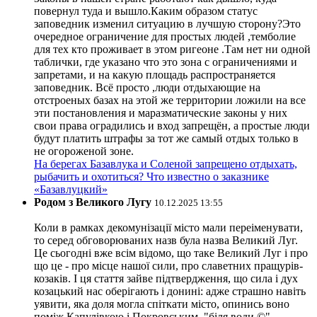
повернул туда и вышло.Каким образом статус
заповедник изменил ситуацию в лучшую сторону?Это
очередное ограничение для простых людей ,темболие
для тех кто проживает в этом ригеоне .Там нет ни одной
таблички, где указано что это зона с ограничениями и
запретами, и на какую площадь распространяется
заповедник. Всё просто ,люди отдыхающие на
отстроеных базах на этой же территории ложили на все
эти постановления и маразматические законы у них
свои права оградились и вход запрещён, а простые люди
будут платить штрафы за тот же самый отдых только в
не огороженой зоне.
На берегах Базавлука и Соленой запрещено отдыхать,
рыбачить и охотиться? Что известно о заказнике
«Базавлуцкий»
Родом з Великого Лугу
10.12.2025 13:55
Коли в рамках декомунізації місто мали переіменувати,
то серед обговорюваних назв була назва Великий Луг.
Це сьогодні вже всім відомо, що таке Великий Луг і про
що це - про місце нашої сили, про славетних пращурів-
козаків. І ця стаття зайве підтвердження, що сила і дух
козацький нас оберігають і донині: адже страшно навіть
уявити, яка доля могла спіткати місто, опинись воно
поміж Капулівкою і Покровським, "біля води ©" .