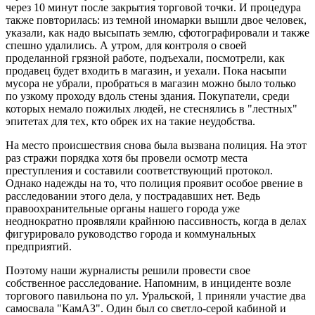
через 10 минут после закрытия торговой точки. И процедура
также повторилась: из темной иномарки вышли двое человек,
указали, как надо высыпать землю, сфотографировали и также
спешно удалились. А утром, для контроля о своей
проделанной грязной работе, подъехали, посмотрели, как
продавец будет входить в магазин, и уехали. Пока насыпи
мусора не убрали, пробраться в магазин можно было только
по узкому проходу вдоль стены здания. Покупатели, среди
которых немало пожилых людей, не стеснялись в "лестных"
эпитетах для тех, кто обрек их на такие неудобства.
На место происшествия снова была вызвана полиция. На этот
раз стражи порядка хотя бы провели осмотр места
преступления и составили соответствующий протокол.
Однако надежды на то, что полиция проявит особое рвение в
расследовании этого дела, у пострадавших нет. Ведь
правоохранительные органы нашего города уже
неоднократно проявляли крайнюю пассивность, когда в делах
фигурировало руководство города и коммунальных
предприятий.
Поэтому наши журналисты решили провести свое
собственное расследование. Напомним, в инциденте возле
торгового павильона по ул. Уральской, 1 приняли участие два
самосвала "КамАЗ". Один был со светло-серой кабиной и