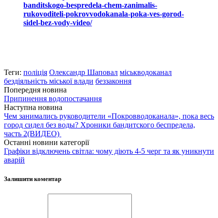
banditskogo-bespredela-chem-zanimalis-
rukovoditeli-pokrovvodokanala-poka-ves-gorod-
sidel-bez-vody-video/
Теги:
поліція
Олександр Шаповал
міськводоканал
бездіяльність міської влади
беззаконня
Попередня новина
Припинення водопостачання
Наступна новина
Чем занимались руководители «Покровводоканала», пока весь
город сидел без воды? Хроники бандитского беспредела,
часть 2(ВИДЕО)
Останні новини категорії
Графіки відключень світла: чому діють 4-5 черг та як уникнути
аварій
Залишити коментар