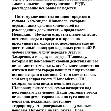
такие заявления о преступлении в ЕРДР,
расследование все равно не ведется.
– Поэтому мне понятна позиция городского
головы Александра Шаповала, который
держит таких одиозных личностей на
руководящих должностях, – продолжает
Новицкий. – Неужели отвратительное качество
питьевой воды в городе и откровенно
преступные выходки этих персонажей еще не
достаточный повод для кадровых решений? В
любом случае, я хочу передать Зуеву и
Захаренко, а в первую очередь Шаповалу,
который их покрывает: своими действиями вы
не заставите замолчать, все большее количество
жителей нашего города начинает видеть ваши
истинные цели и мотивы. С того момента, как
мой отец создал газету "Нове місто + ТВ",
которая начала писать вещи, неугодные
Шаповалу, бизнес моей семьи находится под
постоянным давлением. Наши торговые точки
незаконно демонтировали, а по сути ночью
воровали, поджигали, постоянно
терроризируют проверками по надуманным
поводам. Несмотря на это, газета "Нове