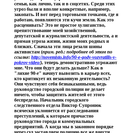
семьи, как лично, так и в соцсетях. Среди этих
угроз были и вполне конкретные, например,
закопать. И вот перед торговыми точками, где я
работаю, появляются эти кучи земли. Как это
расценивать? Это не простое хулиганство,
препятствование моей хозяйственной,
депутатской и журналистской деятельности, а и
прямая угроза жизни, жизни моих родных и
близких. Сначала эти лица резали шины
активистам (
прим. ред.: подробнее об этом по
ссылке:
http://novemisto.info/90-e-gody-vozvratilis-v-
pokrov-video/
),
теперь демонстративно угрожают
мне. Что они будут делать дальше? Как в
"лихие 90-е" начнут вывозить в карьер всех,
кто критикует их незаконную деятельность?
Они чувствуют себя безнаказанными, ведь
руководство городской полиции не делает
ничего, чтобы защитить жителей от этого
беспредела. Начальник городского
следственного отдела Виктор Супронюк
всячески уклоняется от расследования
преступлений, к которым причастно
руководство города и коммунальных
предприятий. А когда мы в законном порядке
через суд заставляем полицию все же внести