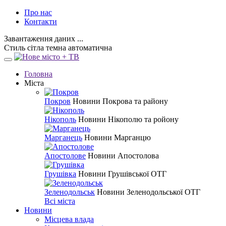
Про нас
Контакти
Завантаження даних ...
Стиль
сітла
темна
автоматична
Головна
Міста
Покров
Новини Покрова та району
Нікополь
Новини Нікополю та ройону
Марганець
Новини Марганцю
Апостолове
Новини Апостолова
Грушівка
Новини Грушівської ОТГ
Зеленодольськ
Новини Зеленодольської ОТГ
Всі міста
Новини
Місцева влада