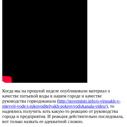
Когда мы на прошлой неделе опубликовали материал о
качестве питьевой воды в нашем городе и качестве
руководства горводоканала (
http://novemisto.info/o-virusakh-v-
pitevojj-vode-i-rukovoditelyakh-pokrovvodokanala-video/
), то
надеялись получить хоть какую-то реакцию от руководства
города и предприятия. И реакция действительно последовала,
вот только назвать ее адекватной сложно.