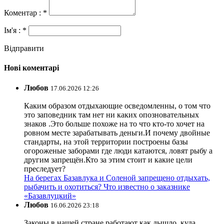
Коментар : *
Ім'я : *
Відправити
Нові коментарі
Любов
17.06.2026 12:26
Каким образом отдыхающие осведомленны, о том что
это заповедник там нет ни каких опозновательных
знаков .Это больше похоже на то что кто-то хочет на
ровном месте зарабатывать деньги.И почему двойные
стандарты, на этой территории построены базы
огороженые заборами где люди катаются, ловят рыбу а
другим запрещён.Кто за этим стоит и какие цели
преследует?
На берегах Базавлука и Соленой запрещено отдыхать,
рыбачить и охотиться? Что известно о заказнике
«Базавлуцкий»
Любов
16.06.2026 23:18
Законы в нашей стране работают как дышло, куда