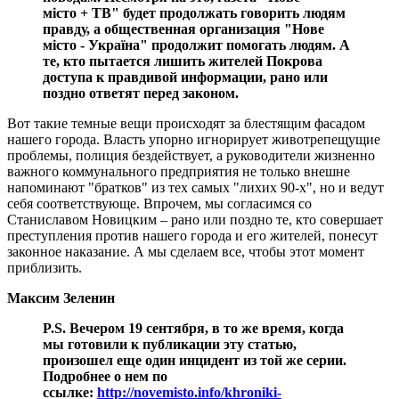
місто + ТВ" будет продолжать говорить людям
правду, а общественная организация "Нове
місто - Україна" продолжит помогать людям. А
те, кто пытается лишить жителей Покрова
доступа к правдивой информации, рано или
поздно ответят перед законом.
Вот такие темные вещи происходят за блестящим фасадом
нашего города. Власть упорно игнорирует животрепещущие
проблемы, полиция бездействует, а руководители жизненно
важного коммунального предприятия не только внешне
напоминают "братков" из тех самых "лихих 90-х", но и ведут
себя соответствующе. Впрочем, мы согласимся со
Станиславом Новицким – рано или поздно те, кто совершает
преступления против нашего города и его жителей, понесут
законное наказание. А мы сделаем все, чтобы этот момент
приблизить.
Максим Зеленин
P.S. Вечером 19 сентября, в то же время, когда
мы готовили к публикации эту статью,
произошел еще один инцидент из той же серии.
Подробнее о нем по
ссылке:
http://novemisto.info/khroniki-