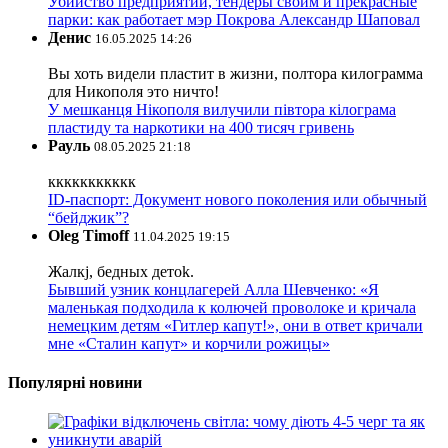
Убийство предприятий, тендеры своим и прекрасные
парки: как работает мэр Покрова Александр Шаповал
Денис
16.05.2025 14:26
Вы хоть видели пластит в жизни, полтора килограмма
для Никополя это ничто!
У мешканця Нікополя вилучили півтора кілограма
пластиду та наркотики на 400 тисяч гривень
Рауль
08.05.2025 21:18
ккккккккккк
ID-паспорт: Документ нового поколения или обычный
“бейджик”?
Oleg Timoff
11.04.2025 19:15
Жалкj, бедных детok.
Бывший узник концлагерей Алла Шевченко: «Я
маленькая подходила к колючей проволоке и кричала
немецким детям «Гитлер капут!», они в ответ кричали
мне «Сталин капут» и корчили рожицы»
Популярні новини