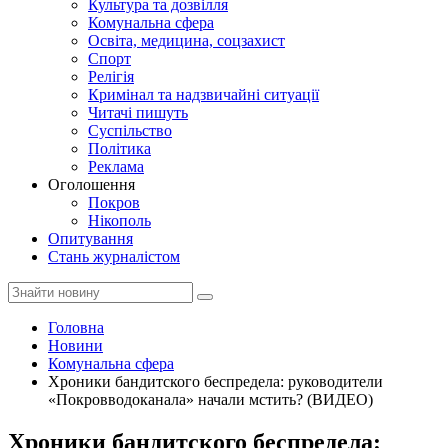
Культура та дозвілля
Комунальна сфера
Освіта, медицина, соцзахист
Спорт
Релігія
Кримінал та надзвичайні ситуації
Читачі пишуть
Суспільство
Політика
Реклама
Оголошення
Покров
Нікополь
Опитування
Стань журналістом
Головна
Новини
Комунальна сфера
Хроники бандитского беспредела: руководители
«Покровводоканала» начали мстить? (ВИДЕО)
Хроники бандитского беспредела: