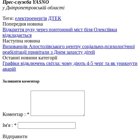
Прес-служба YASNO
у Дніпропетровській області
Теги:
електроенергія
ДТЕК
Попередня новина
Відкриття руху через понтонний міст біля Олексіївки
відкладається
Наступна новина
Вихованців Апостолівського центру соціально-психологічної
реабілітації привітали з Днем захисту дітей
Останні новини категорії
Графіки відключень світла: чому діють 4-5 черг та як уникнути
аварій
Залишити коментар
Коментар : *
Ім'я : *
Відправити