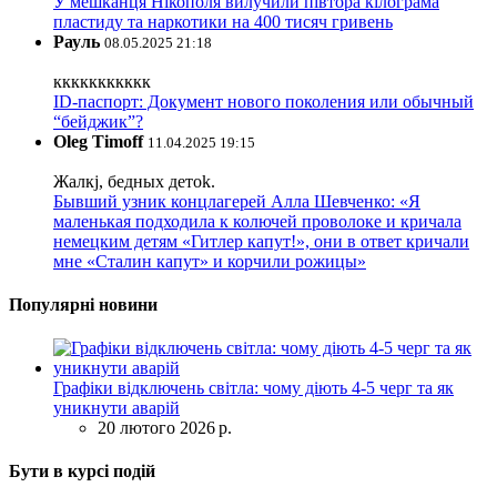
У мешканця Нікополя вилучили півтора кілограма
пластиду та наркотики на 400 тисяч гривень
Рауль
08.05.2025 21:18
ккккккккккк
ID-паспорт: Документ нового поколения или обычный
“бейджик”?
Oleg Timoff
11.04.2025 19:15
Жалкj, бедных детok.
Бывший узник концлагерей Алла Шевченко: «Я
маленькая подходила к колючей проволоке и кричала
немецким детям «Гитлер капут!», они в ответ кричали
мне «Сталин капут» и корчили рожицы»
Популярні новини
Графіки відключень світла: чому діють 4-5 черг та як
уникнути аварій
20 лютого 2026 р.
Бути в курсі подій