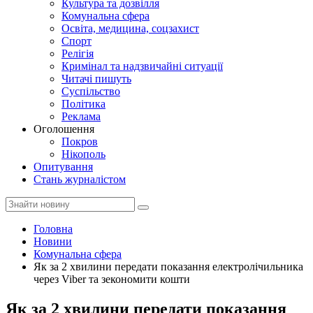
Культура та дозвілля
Комунальна сфера
Освіта, медицина, соцзахист
Спорт
Релігія
Кримінал та надзвичайні ситуації
Читачі пишуть
Суспільство
Політика
Реклама
Оголошення
Покров
Нікополь
Опитування
Стань журналістом
Головна
Новини
Комунальна сфера
Як за 2 хвилини передати показання електролічильника
через Viber та зекономити кошти
Як за 2 хвилини передати показання