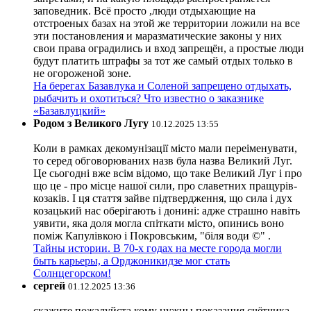
заповедник. Всё просто ,люди отдыхающие на
отстроеных базах на этой же территории ложили на все
эти постановления и маразматические законы у них
свои права оградились и вход запрещён, а простые люди
будут платить штрафы за тот же самый отдых только в
не огороженой зоне.
На берегах Базавлука и Соленой запрещено отдыхать,
рыбачить и охотиться? Что известно о заказнике
«Базавлуцкий»
Родом з Великого Лугу
10.12.2025 13:55
Коли в рамках декомунізації місто мали переіменувати,
то серед обговорюваних назв була назва Великий Луг.
Це сьогодні вже всім відомо, що таке Великий Луг і про
що це - про місце нашої сили, про славетних пращурів-
козаків. І ця стаття зайве підтвердження, що сила і дух
козацький нас оберігають і донині: адже страшно навіть
уявити, яка доля могла спіткати місто, опинись воно
поміж Капулівкою і Покровським, "біля води ©" .
Тайны истории. В 70-х годах на месте города могли
быть карьеры, а Орджоникидзе мог стать
Солнцегорском!
сергей
01.12.2025 13:36
скажите пожалуйста кому нужны показания счётчика