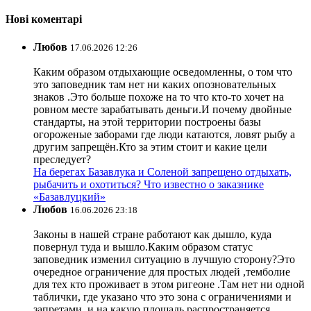
Нові коментарі
Любов
17.06.2026 12:26
Каким образом отдыхающие осведомленны, о том что
это заповедник там нет ни каких опозновательных
знаков .Это больше похоже на то что кто-то хочет на
ровном месте зарабатывать деньги.И почему двойные
стандарты, на этой территории построены базы
огороженые заборами где люди катаются, ловят рыбу а
другим запрещён.Кто за этим стоит и какие цели
преследует?
На берегах Базавлука и Соленой запрещено отдыхать,
рыбачить и охотиться? Что известно о заказнике
«Базавлуцкий»
Любов
16.06.2026 23:18
Законы в нашей стране работают как дышло, куда
повернул туда и вышло.Каким образом статус
заповедник изменил ситуацию в лучшую сторону?Это
очередное ограничение для простых людей ,темболие
для тех кто проживает в этом ригеоне .Там нет ни одной
таблички, где указано что это зона с ограничениями и
запретами, и на какую площадь распространяется