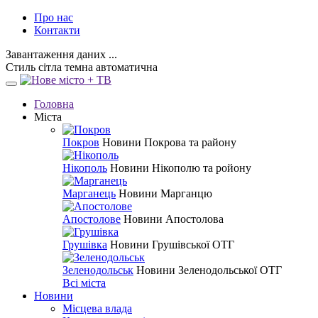
Про нас
Контакти
Завантаження даних ...
Стиль
сітла
темна
автоматична
Головна
Міста
Покров
Новини Покрова та району
Нікополь
Новини Нікополю та ройону
Марганець
Новини Марганцю
Апостолове
Новини Апостолова
Грушівка
Новини Грушівської ОТГ
Зеленодольськ
Новини Зеленодольської ОТГ
Всі міста
Новини
Місцева влада