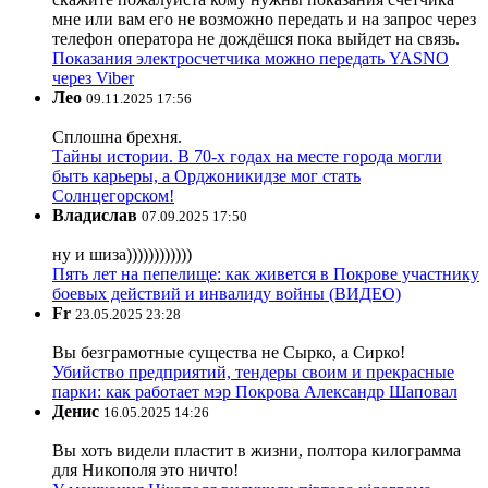
мне или вам его не возможно передать и на запрос через
телефон оператора не дождёшся пока выйдет на связь.
Показания электросчетчика можно передать YASNO
через Viber
Лео
09.11.2025 17:56
Сплошна брехня.
Тайны истории. В 70-х годах на месте города могли
быть карьеры, а Орджоникидзе мог стать
Солнцегорском!
Владислав
07.09.2025 17:50
ну и шиза))))))))))))
Пять лет на пепелище: как живется в Покрове участнику
боевых действий и инвалиду войны (ВИДЕО)
Fr
23.05.2025 23:28
Вы безграмотные существа не Сырко, а Сирко!
Убийство предприятий, тендеры своим и прекрасные
парки: как работает мэр Покрова Александр Шаповал
Денис
16.05.2025 14:26
Вы хоть видели пластит в жизни, полтора килограмма
для Никополя это ничто!