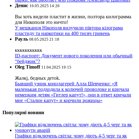
Денис
16.05.2025 14:26
Вы хоть видели пластит в жизни, полтора килограмма
для Никополя это ничто!
У мешканця Нікополя вилучили півтора кілограма
пластиду та наркотики на 400 тисяч гривень
Рауль
08.05.2025 21:18
ккккккккккк
ID-паспорт: Документ нового поколения или обычный
“бейджик”?
Oleg Timoff
11.04.2025 19:15
Жалкj, бедных детok.
Бывший узник концлагерей Алла Шевченко: «Я
маленькая подходила к колючей проволоке и кричала
немецким детям «Гитлер капут!», они в ответ кричали
мне «Сталин капут» и корчили рожицы»
Популярні новини
Графіки відключень світла: чому діють 4-5 черг та як