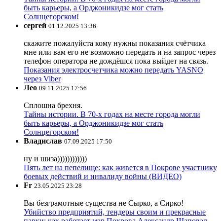
быть карьеры, а Орджоникидзе мог стать
Солнцегорском!
сергей
01.12.2025 13:36
скажите пожалуйста кому нужны показания счётчика
мне или вам его не возможно передать и на запрос через
телефон оператора не дождёшся пока выйдет на связь.
Показания электросчетчика можно передать YASNO
через Viber
Лео
09.11.2025 17:56
Сплошна брехня.
Тайны истории. В 70-х годах на месте города могли
быть карьеры, а Орджоникидзе мог стать
Солнцегорском!
Владислав
07.09.2025 17:50
ну и шиза))))))))))))
Пять лет на пепелище: как живется в Покрове участнику
боевых действий и инвалиду войны (ВИДЕО)
Fr
23.05.2025 23:28
Вы безграмотные существа не Сырко, а Сирко!
Убийство предприятий, тендеры своим и прекрасные
парки: как работает мэр Покрова Александр Шаповал