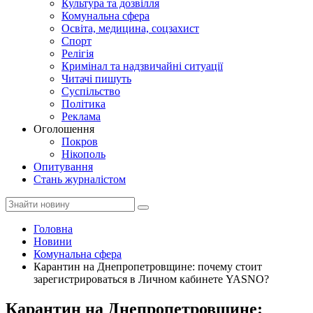
Культура та дозвілля
Комунальна сфера
Освіта, медицина, соцзахист
Спорт
Релігія
Кримінал та надзвичайні ситуації
Читачі пишуть
Суспільство
Політика
Реклама
Оголошення
Покров
Нікополь
Опитування
Стань журналістом
Головна
Новини
Комунальна сфера
Карантин на Днепропетровщине: почему стоит
зарегистрироваться в Личном кабинете YASNO?
Карантин на Днепропетровщине: