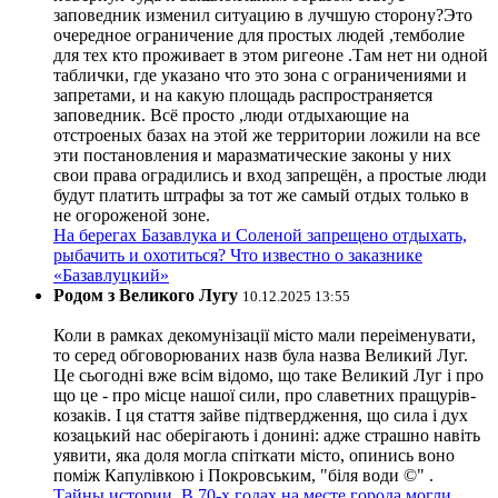
заповедник изменил ситуацию в лучшую сторону?Это
очередное ограничение для простых людей ,темболие
для тех кто проживает в этом ригеоне .Там нет ни одной
таблички, где указано что это зона с ограничениями и
запретами, и на какую площадь распространяется
заповедник. Всё просто ,люди отдыхающие на
отстроеных базах на этой же территории ложили на все
эти постановления и маразматические законы у них
свои права оградились и вход запрещён, а простые люди
будут платить штрафы за тот же самый отдых только в
не огороженой зоне.
На берегах Базавлука и Соленой запрещено отдыхать,
рыбачить и охотиться? Что известно о заказнике
«Базавлуцкий»
Родом з Великого Лугу
10.12.2025 13:55
Коли в рамках декомунізації місто мали переіменувати,
то серед обговорюваних назв була назва Великий Луг.
Це сьогодні вже всім відомо, що таке Великий Луг і про
що це - про місце нашої сили, про славетних пращурів-
козаків. І ця стаття зайве підтвердження, що сила і дух
козацький нас оберігають і донині: адже страшно навіть
уявити, яка доля могла спіткати місто, опинись воно
поміж Капулівкою і Покровським, "біля води ©" .
Тайны истории. В 70-х годах на месте города могли