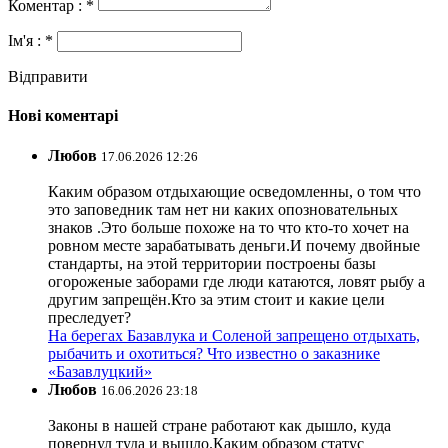
Коментар : *
Ім'я : *
Відправити
Нові коментарі
Любов
17.06.2026 12:26
Каким образом отдыхающие осведомленны, о том что
это заповедник там нет ни каких опозновательных
знаков .Это больше похоже на то что кто-то хочет на
ровном месте зарабатывать деньги.И почему двойные
стандарты, на этой территории построены базы
огороженые заборами где люди катаются, ловят рыбу а
другим запрещён.Кто за этим стоит и какие цели
преследует?
На берегах Базавлука и Соленой запрещено отдыхать,
рыбачить и охотиться? Что известно о заказнике
«Базавлуцкий»
Любов
16.06.2026 23:18
Законы в нашей стране работают как дышло, куда
повернул туда и вышло.Каким образом статус