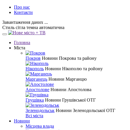
Про нас
Контакти
Завантаження даних ...
Стиль
сітла
темна
автоматична
Головна
Міста
Покров
Новини Покрова та району
Нікополь
Новини Нікополю та ройону
Марганець
Новини Марганцю
Апостолове
Новини Апостолова
Грушівка
Новини Грушівської ОТГ
Зеленодольськ
Новини Зеленодольської ОТГ
Всі міста
Новини
Місцева влада