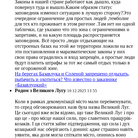
Законы в нашей стране работают как дышло, куда
повернул туда и вышло.Каким образом статус
заповедник изменил ситуацию в лучшую сторону?Это
очередное ограничение для простых людей ,темболие
для тех кто проживает в этом ригеоне .Там нет ни одной
таблички, где указано что это зона с ограничениями и
запретами, и на какую площадь распространяется
заповедник. Всё просто ,люди отдыхающие на
отстроеных базах на этой же территории ложили на все
эти постановления и маразматические законы у них
свои права оградились и вход запрещён, а простые люди
будут платить штрафы за тот же самый отдых только в
не огороженой зоне.
На берегах Базавлука и Соленой запрещено отдыхать,
рыбачить и охотиться? Что известно о заказнике
«Базавлуцкий»
Родом з Великого Лугу
10.12.2025 13:55
Коли в рамках декомунізації місто мали переіменувати,
то серед обговорюваних назв була назва Великий Луг.
Це сьогодні вже всім відомо, що таке Великий Луг і про
що це - про місце нашої сили, про славетних пращурів-
козаків. І ця стаття зайве підтвердження, що сила і дух
козацький нас оберігають і донині: адже страшно навіть
уявити, яка доля могла спіткати місто, опинись воно