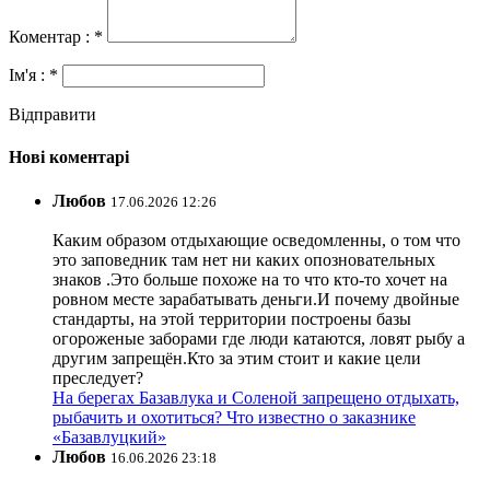
Коментар : *
Ім'я : *
Відправити
Нові коментарі
Любов
17.06.2026 12:26
Каким образом отдыхающие осведомленны, о том что
это заповедник там нет ни каких опозновательных
знаков .Это больше похоже на то что кто-то хочет на
ровном месте зарабатывать деньги.И почему двойные
стандарты, на этой территории построены базы
огороженые заборами где люди катаются, ловят рыбу а
другим запрещён.Кто за этим стоит и какие цели
преследует?
На берегах Базавлука и Соленой запрещено отдыхать,
рыбачить и охотиться? Что известно о заказнике
«Базавлуцкий»
Любов
16.06.2026 23:18