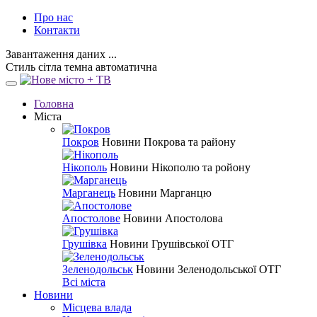
Про нас
Контакти
Завантаження даних ...
Стиль
сітла
темна
автоматична
Головна
Міста
Покров
Новини Покрова та району
Нікополь
Новини Нікополю та ройону
Марганець
Новини Марганцю
Апостолове
Новини Апостолова
Грушівка
Новини Грушівської ОТГ
Зеленодольськ
Новини Зеленодольської ОТГ
Всі міста
Новини
Місцева влада