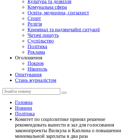
Культура та дозвілля
Комунальна сфера
Освіта, медицина, соцзахист
Спорт
Релігія
Кримінал та надзвичайні ситуації
Читачі пишуть
Суспільство
Політика
Реклама
Оголошення
Покров
Нікополь
Опитування
Стань журналістом
Головна
Новини
Політика
Комитет по соцполитике принял решение
рекомендовать вынести в зал для голосования
законопроекты Вилкула и Каплина о повышении
минимальной зарплаты в два раза