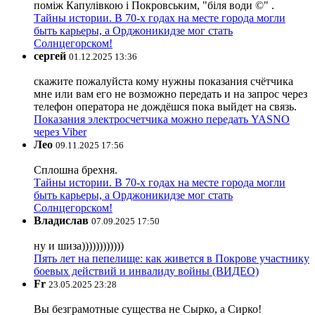
поміж Капулівкою і Покровським, "біля води ©" .
Тайны истории. В 70-х годах на месте города могли
быть карьеры, а Орджоникидзе мог стать
Солнцегорском!
сергей
01.12.2025 13:36
скажите пожалуйста кому нужны показания счётчика
мне или вам его не возможно передать и на запрос через
телефон оператора не дождёшся пока выйдет на связь.
Показания электросчетчика можно передать YASNO
через Viber
Лео
09.11.2025 17:56
Сплошна брехня.
Тайны истории. В 70-х годах на месте города могли
быть карьеры, а Орджоникидзе мог стать
Солнцегорском!
Владислав
07.09.2025 17:50
ну и шиза))))))))))))
Пять лет на пепелище: как живется в Покрове участнику
боевых действий и инвалиду войны (ВИДЕО)
Fr
23.05.2025 23:28
Вы безграмотные существа не Сырко, а Сирко!