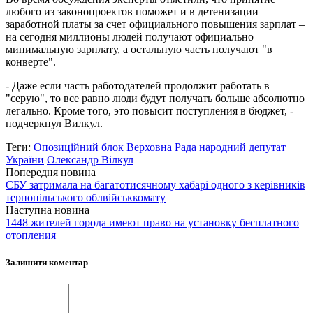
любого из законопроектов поможет и в детенизации
заработной платы за счет официального повышения зарплат –
на сегодня миллионы людей получают официально
минимальную зарплату, а остальную часть получают "в
конверте".
- Даже если часть работодателей продолжит работать в
"серую", то все равно люди будут получать больше абсолютно
легально. Кроме того, это повысит поступления в бюджет, -
подчеркнул Вилкул.
Теги:
Опозиційний блок
Верховна Рада
народний депутат
України
Олександр Вілкул
Попередня новина
СБУ затримала на багатотисячному хабарі одного з керівників
тернопільського облвійськкомату
Наступна новина
1448 жителей города имеют право на установку бесплатного
отопления
Залишити коментар