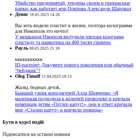
Убийство предприятий, тендеры своим и прекрасные
парки: как работает мэр Покрова Александр Шаповал
Денис
16.05.2025 14:26
Вы хоть видели пластит в жизни, полтора килограмма
для Никополя это ничто!
У мешканця Нікополя вилучили півтора кілограма
пластиду та наркотики на 400 тисяч гривень
Рауль
08.05.2025 21:18
ккккккккккк
ID-паспорт: Документ нового поколения или обычный
“бейджик”?
Oleg Timoff
11.04.2025 19:15
Жалкj, бедных детok.
Бывший узник концлагерей Алла Шевченко: «Я
маленькая подходила к колючей проволоке и кричала
немецким детям «Гитлер капут!», они в ответ кричали
мне «Сталин капут» и корчили рожицы»
Бути в курсі подій
Підписатися на останні новини