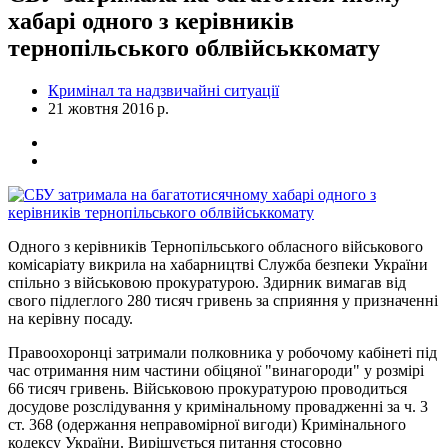
хабарі одного з керівників
тернопільського облвійськкомату
Кримінал та надзвичайні ситуації
21 жовтня 2016 р.
Одного з керівників Тернопільського обласного військового
комісаріату викрила на хабарництві Служба безпеки України
спільно з військовою прокуратурою. Здирник вимагав від
свого підлеглого 280 тисяч гривень за сприяння у призначенні
на керівну посаду.
Правоохоронці затримали полковника у робочому кабінеті під
час отримання ним частини обіцяної "винагороди" у розмірі
66 тисяч гривень. Військовою прокуратурою проводиться
досудове розслідування у кримінальному провадженні за ч. 3
ст. 368 (одержання неправомірної вигоди) Кримінального
кодексу України. Вирішується питання стосовно