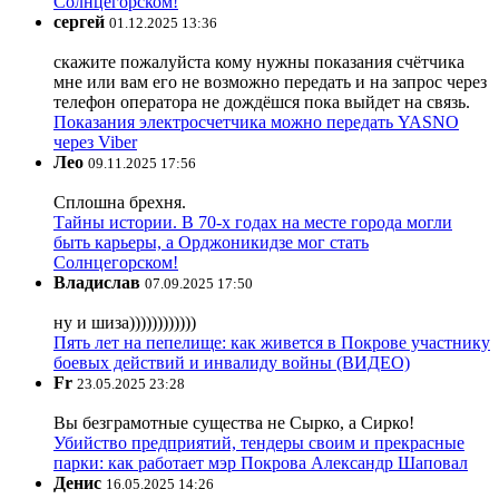
Солнцегорском!
сергей
01.12.2025 13:36
скажите пожалуйста кому нужны показания счётчика
мне или вам его не возможно передать и на запрос через
телефон оператора не дождёшся пока выйдет на связь.
Показания электросчетчика можно передать YASNO
через Viber
Лео
09.11.2025 17:56
Сплошна брехня.
Тайны истории. В 70-х годах на месте города могли
быть карьеры, а Орджоникидзе мог стать
Солнцегорском!
Владислав
07.09.2025 17:50
ну и шиза))))))))))))
Пять лет на пепелище: как живется в Покрове участнику
боевых действий и инвалиду войны (ВИДЕО)
Fr
23.05.2025 23:28
Вы безграмотные существа не Сырко, а Сирко!
Убийство предприятий, тендеры своим и прекрасные
парки: как работает мэр Покрова Александр Шаповал
Денис
16.05.2025 14:26