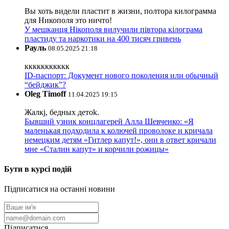
Вы хоть видели пластит в жизни, полтора килограмма
для Никополя это ничто!
У мешканця Нікополя вилучили півтора кілограма
пластиду та наркотики на 400 тисяч гривень
Рауль
08.05.2025 21:18
ккккккккккк
ID-паспорт: Документ нового поколения или обычный
“бейджик”?
Oleg Timoff
11.04.2025 19:15
Жалкj, бедных детok.
Бывший узник концлагерей Алла Шевченко: «Я
маленькая подходила к колючей проволоке и кричала
немецким детям «Гитлер капут!», они в ответ кричали
мне «Сталин капут» и корчили рожицы»
Бути в курсі подій
Підписатися на останні новини
Підписатися