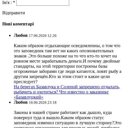
Ім'я : *
Відправити
Нові коментарі
Любов
17.06.2026 12:26
Каким образом отдыхающие осведомленны, о том что
это заповедник там нет ни каких опозновательных
знаков .Это больше похоже на то что кто-то хочет на
ровном месте зарабатывать деньги.И почему двойные
стандарты, на этой территории построены базы
огороженые заборами где люди катаются, ловят рыбу а
другим запрещён.Кто за этим стоит и какие цели
преследует?
На берегах Базавлука и Соленой запрещено отдыхать,
рыбачить и охотиться? Что известно о заказнике
«Базавлуцкий»
Любов
16.06.2026 23:18
Законы в нашей стране работают как дышло, куда
повернул туда и вышло.Каким образом статус
заповедник изменил ситуацию в лучшую сторону?Это
очередное ограничение для простых людей ,темболие