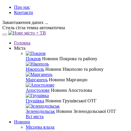
Про нас
Контакти
Завантаження даних ...
Стиль
сітла
темна
автоматична
Головна
Міста
Покров
Новини Покрова та району
Нікополь
Новини Нікополю та ройону
Марганець
Новини Марганцю
Апостолове
Новини Апостолова
Грушівка
Новини Грушівської ОТГ
Зеленодольськ
Новини Зеленодольської ОТГ
Всі міста
Новини
Місцева влада