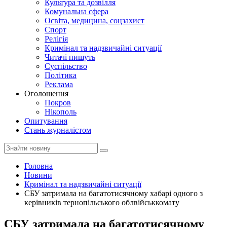
Культура та дозвілля
Комунальна сфера
Освіта, медицина, соцзахист
Спорт
Релігія
Кримінал та надзвичайні ситуації
Читачі пишуть
Суспільство
Політика
Реклама
Оголошення
Покров
Нікополь
Опитування
Стань журналістом
Головна
Новини
Кримінал та надзвичайні ситуації
СБУ затримала на багатотисячному хабарі одного з
керівників тернопільського облвійськкомату
СБУ затримала на багатотисячному