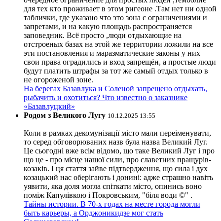
для тех кто проживает в этом ригеоне .Там нет ни одной
таблички, где указано что это зона с ограничениями и
запретами, и на какую площадь распространяется
заповедник. Всё просто ,люди отдыхающие на
отстроеных базах на этой же территории ложили на все
эти постановления и маразматические законы у них
свои права оградились и вход запрещён, а простые люди
будут платить штрафы за тот же самый отдых только в
не огороженой зоне.
На берегах Базавлука и Соленой запрещено отдыхать,
рыбачить и охотиться? Что известно о заказнике
«Базавлуцкий»
Родом з Великого Лугу
10.12.2025 13:55
Коли в рамках декомунізації місто мали переіменувати,
то серед обговорюваних назв була назва Великий Луг.
Це сьогодні вже всім відомо, що таке Великий Луг і про
що це - про місце нашої сили, про славетних пращурів-
козаків. І ця стаття зайве підтвердження, що сила і дух
козацький нас оберігають і донині: адже страшно навіть
уявити, яка доля могла спіткати місто, опинись воно
поміж Капулівкою і Покровським, "біля води ©" .
Тайны истории. В 70-х годах на месте города могли
быть карьеры, а Орджоникидзе мог стать