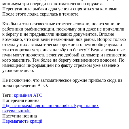
минимум три очереди из автоматического оружия.
Перепуганные рыбаки едва успели спрятаться за камнями.
После этого лодка скрылась в темноте.
Кто были эти неизвестные ответить сложно, но это явно не
работники рыбинспекции, поскольку они даже не причалили
к берегу и не предъявляли никаких документов. Вполне
возможно, что они вели незаконный лов рыбы. Вопрос только
откуда у них автоматическое оружие и о чем вообще думали
эти отморозки устраивая пальбу по берегу!? Ведь автоматные
пули могут пролететь вслепую добрый километр и неизвестно
кого зацепить. Тем более на берегу оживленного водоема. По
имеющейся информацией по факту стрельбы уже заведено
уголовное дело.
Не исключено, что автоматическое оружие прибыло сюда из
зоны проведения АТО.
Теги:
кримінал
АТО
Попередня новина
Під час пожежі врятовано чоловіка. Будні наших
рятувальників
Наступна новина
Перемагають кращі!