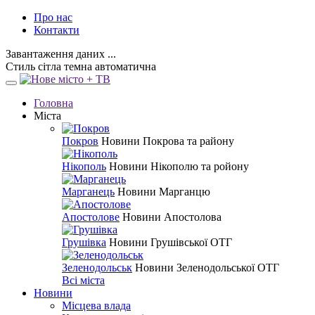
Про нас
Контакти
Завантаження даних ...
Стиль
сітла
темна
автоматична
Головна
Міста
Покров
Новини Покрова та району
Нікополь
Новини Нікополю та ройону
Марганець
Новини Марганцю
Апостолове
Новини Апостолова
Грушівка
Новини Грушівської ОТГ
Зеленодольськ
Новини Зеленодольської ОТГ
Всі міста
Новини
Місцева влада