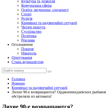
Культура та дозвілля
Комунальна сфера
Освіта, медицина, соцзахист
Спорт
Релігія
Кримінал та надзвичайні ситуації
Читачі пишуть
Суспільство
Політика
Реклама
Оголошення
Покров
Нікополь
Опитування
Стань журналістом
Головна
Новини
Кримінал та надзвичайні ситуації
Лихие 90-е возвращаются? Орджоникидзевских рыбаков
обстреляли из автомата!
Лихие 90-е возвращаются?