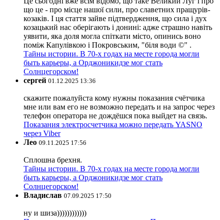
Це сьогодні вже всім відомо, що таке Великий Луг і про
що це - про місце нашої сили, про славетних пращурів-
козаків. І ця стаття зайве підтвердження, що сила і дух
козацький нас оберігають і донині: адже страшно навіть
уявити, яка доля могла спіткати місто, опинись воно
поміж Капулівкою і Покровським, "біля води ©" .
Тайны истории. В 70-х годах на месте города могли
быть карьеры, а Орджоникидзе мог стать
Солнцегорском!
сергей
01.12.2025 13:36
скажите пожалуйста кому нужны показания счётчика
мне или вам его не возможно передать и на запрос через
телефон оператора не дождёшся пока выйдет на связь.
Показания электросчетчика можно передать YASNO
через Viber
Лео
09.11.2025 17:56
Сплошна брехня.
Тайны истории. В 70-х годах на месте города могли
быть карьеры, а Орджоникидзе мог стать
Солнцегорском!
Владислав
07.09.2025 17:50
ну и шиза))))))))))))