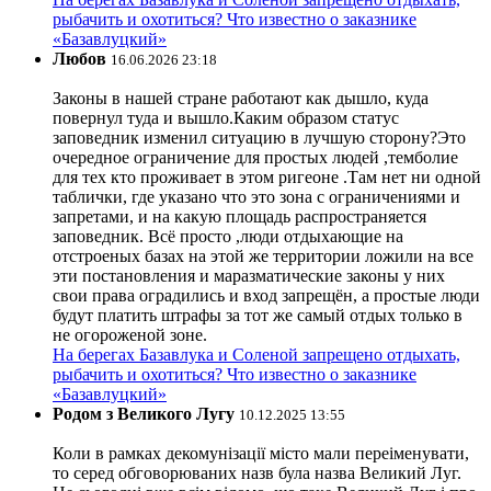
рыбачить и охотиться? Что известно о заказнике
«Базавлуцкий»
Любов
16.06.2026 23:18
Законы в нашей стране работают как дышло, куда
повернул туда и вышло.Каким образом статус
заповедник изменил ситуацию в лучшую сторону?Это
очередное ограничение для простых людей ,темболие
для тех кто проживает в этом ригеоне .Там нет ни одной
таблички, где указано что это зона с ограничениями и
запретами, и на какую площадь распространяется
заповедник. Всё просто ,люди отдыхающие на
отстроеных базах на этой же территории ложили на все
эти постановления и маразматические законы у них
свои права оградились и вход запрещён, а простые люди
будут платить штрафы за тот же самый отдых только в
не огороженой зоне.
На берегах Базавлука и Соленой запрещено отдыхать,
рыбачить и охотиться? Что известно о заказнике
«Базавлуцкий»
Родом з Великого Лугу
10.12.2025 13:55
Коли в рамках декомунізації місто мали переіменувати,
то серед обговорюваних назв була назва Великий Луг.