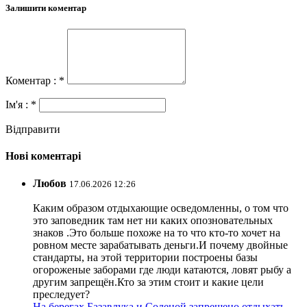
Залишити коментар
Коментар : *
Ім'я : *
Відправити
Нові коментарі
Любов
17.06.2026 12:26
Каким образом отдыхающие осведомленны, о том что
это заповедник там нет ни каких опозновательных
знаков .Это больше похоже на то что кто-то хочет на
ровном месте зарабатывать деньги.И почему двойные
стандарты, на этой территории построены базы
огороженые заборами где люди катаются, ловят рыбу а
другим запрещён.Кто за этим стоит и какие цели
преследует?
На берегах Базавлука и Соленой запрещено отдыхать,