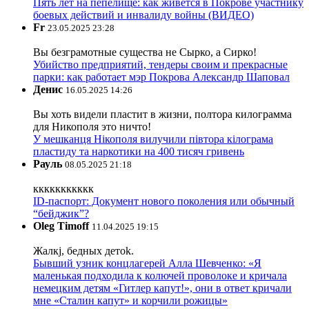
Пять лет на пепелище: как живется в Покрове участнику
боевых действий и инвалиду войны (ВИДЕО)
Fr
23.05.2025 23:28
Вы безграмотные существа не Сырко, а Сирко!
Убийство предприятий, тендеры своим и прекрасные
парки: как работает мэр Покрова Александр Шаповал
Денис
16.05.2025 14:26
Вы хоть видели пластит в жизни, полтора килограмма
для Никополя это ничто!
У мешканця Нікополя вилучили півтора кілограма
пластиду та наркотики на 400 тисяч гривень
Рауль
08.05.2025 21:18
ккккккккккк
ID-паспорт: Документ нового поколения или обычный
“бейджик”?
Oleg Timoff
11.04.2025 19:15
Жалкj, бедных детok.
Бывший узник концлагерей Алла Шевченко: «Я
маленькая подходила к колючей проволоке и кричала
немецким детям «Гитлер капут!», они в ответ кричали
мне «Сталин капут» и корчили рожицы»