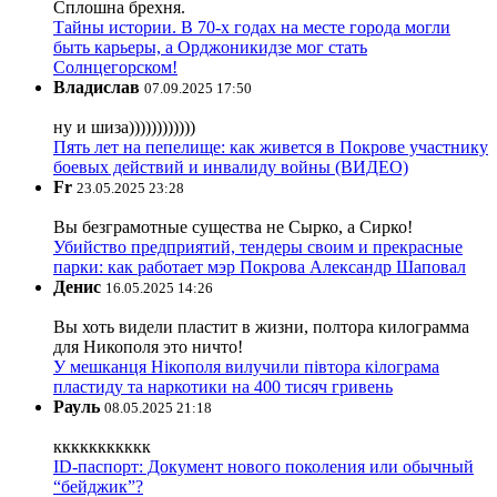
Сплошна брехня.
Тайны истории. В 70-х годах на месте города могли
быть карьеры, а Орджоникидзе мог стать
Солнцегорском!
Владислав
07.09.2025 17:50
ну и шиза))))))))))))
Пять лет на пепелище: как живется в Покрове участнику
боевых действий и инвалиду войны (ВИДЕО)
Fr
23.05.2025 23:28
Вы безграмотные существа не Сырко, а Сирко!
Убийство предприятий, тендеры своим и прекрасные
парки: как работает мэр Покрова Александр Шаповал
Денис
16.05.2025 14:26
Вы хоть видели пластит в жизни, полтора килограмма
для Никополя это ничто!
У мешканця Нікополя вилучили півтора кілограма
пластиду та наркотики на 400 тисяч гривень
Рауль
08.05.2025 21:18
ккккккккккк
ID-паспорт: Документ нового поколения или обычный
“бейджик”?