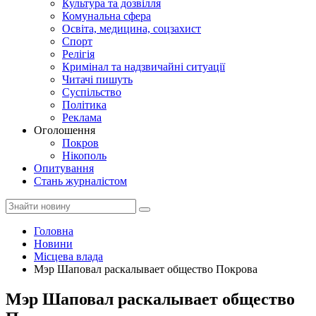
Культура та дозвілля
Комунальна сфера
Освіта, медицина, соцзахист
Спорт
Релігія
Кримінал та надзвичайні ситуації
Читачі пишуть
Суспільство
Політика
Реклама
Оголошення
Покров
Нікополь
Опитування
Стань журналістом
Головна
Новини
Місцева влада
Мэр Шаповал раскалывает общество Покрова
Мэр Шаповал раскалывает общество