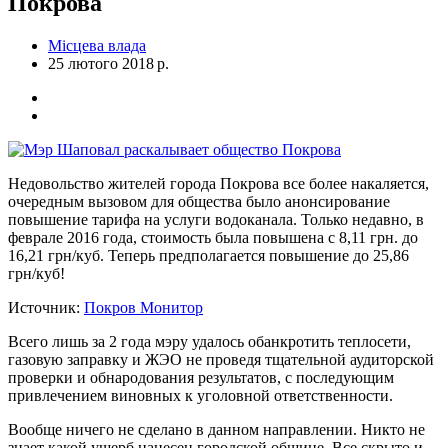
Покрова
Місцева влада
25 лютого 2018 р.
Недовольство жителей города Покрова все более накаляется,
очередным вызовом для общества было анонсирование
повышение тарифа на услуги водоканала. Только недавно, в
феврале 2016 года, стоимость была повышена с 8,11 грн. до
16,21 грн/куб. Теперь предполагается повышение до 25,86
грн/куб!
Источник:
Покров Монитор
Всего лишь за 2 года мэру удалось обанкротить теплосети,
газовую заправку и ЖЭО не проведя тщательной аудиторской
проверки и обнародования результатов, с последующим
привлечением виновных к уголовной ответственности.
Вообще ничего не сделано в данном направлении. Никто не
знает какой ущерб нанесен городской общине. Все скрыто и