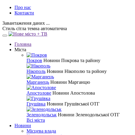
Про нас
Контакти
Завантаження даних ...
Стиль
сітла
темна
автоматична
Головна
Міста
Покров
Новини Покрова та району
Нікополь
Новини Нікополю та ройону
Марганець
Новини Марганцю
Апостолове
Новини Апостолова
Грушівка
Новини Грушівської ОТГ
Зеленодольськ
Новини Зеленодольської ОТГ
Всі міста
Новини
Місцева влада