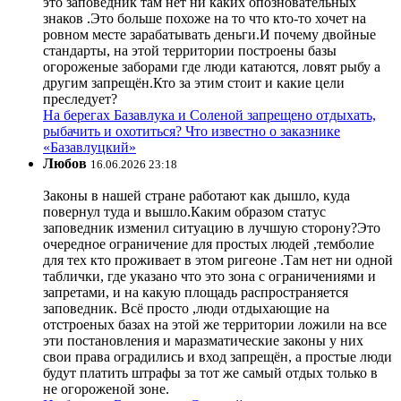
это заповедник там нет ни каких опозновательных
знаков .Это больше похоже на то что кто-то хочет на
ровном месте зарабатывать деньги.И почему двойные
стандарты, на этой территории построены базы
огороженые заборами где люди катаются, ловят рыбу а
другим запрещён.Кто за этим стоит и какие цели
преследует?
На берегах Базавлука и Соленой запрещено отдыхать,
рыбачить и охотиться? Что известно о заказнике
«Базавлуцкий»
Любов
16.06.2026 23:18
Законы в нашей стране работают как дышло, куда
повернул туда и вышло.Каким образом статус
заповедник изменил ситуацию в лучшую сторону?Это
очередное ограничение для простых людей ,темболие
для тех кто проживает в этом ригеоне .Там нет ни одной
таблички, где указано что это зона с ограничениями и
запретами, и на какую площадь распространяется
заповедник. Всё просто ,люди отдыхающие на
отстроеных базах на этой же территории ложили на все
эти постановления и маразматические законы у них
свои права оградились и вход запрещён, а простые люди
будут платить штрафы за тот же самый отдых только в
не огороженой зоне.