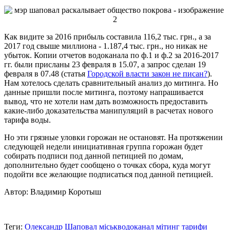
Как видите за 2016 прибыль составила 116,2 тыс. грн., а за
2017 год свыше миллиона - 1.187,4 тыс. грн., но никак не
убыток. Копии отчетов водоканала по ф.1 и ф.2 за 2016-2017
гг. были присланы 23 февраля в 15.07, а запрос сделан 19
февраля в 07.48 (статья
Городской власти закон не писан?
).
Нам хотелось сделать сравнительный анализ до митинга. Но
данные пришли после митинга, поэтому напрашивается
вывод, что не хотели нам дать возможность предоставить
какие-либо доказательства манипуляций в расчетах нового
тарифа воды.
Но эти грязные уловки горожан не остановят. На протяжении
следующей недели инициативная группа горожан будет
собирать подписи под данной петицией по домам,
дополнительно будет сообщено о точках сбора, куда могут
подойти все желающие подписаться под данной петицией.
Автор: Владимир Коротыш
Теги:
Олександр Шаповал
міськводоканал
мітинг
тарифи