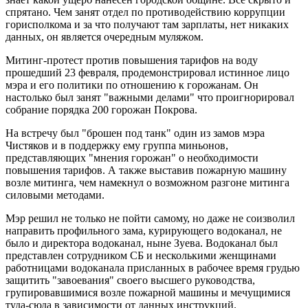
спрятано. Чем занят отдел по противодействию коррупции
горисполкома и за что получают там зарплаты, нет никаких
данных, он является очередным муляжом.
Митинг-протест против повышения тарифов на воду
прошедший 23 февраля, продемонстрировал истинное лицо
мэра и его политики по отношению к горожанам. Он
настолько был занят "важными делами" что проигнорировал
собрание порядка 200 горожан Покрова.
На встречу был "брошен под танк" один из замов мэра
Чистяков и в поддержку ему группа миньонов,
представляющих "мнения горожан" о необходимости
повышения тарифов. А также выставив пожарную машину
возле митинга, чем намекнул о возможном разгоне митинга
силовыми методами.
Мэр решил не только не пойти самому, но даже не соизволил
направить профильного зама, курирующего водоканал, не
было и директора водоканал, ныне Зуева. Водоканал был
представлен сотрудником СБ и несколькими женщинами
работницами водоканала присланных в рабочее время грудью
защитить "завоевания" своего высшего руководства,
групировавшимися возле пожарной машины и мечущимися
туда-сюда в зависимости от данных инструкций.