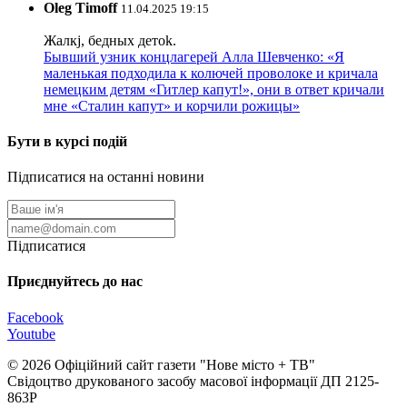
Oleg Timoff
11.04.2025 19:15
Жалкj, бедных детok.
Бывший узник концлагерей Алла Шевченко: «Я
маленькая подходила к колючей проволоке и кричала
немецким детям «Гитлер капут!», они в ответ кричали
мне «Сталин капут» и корчили рожицы»
Бути в курсі подій
Підписатися на останні новини
Підписатися
Приєднуйтесь до нас
Facebook
Youtube
© 2026 Офіційний сайт газети "Нове мiсто + ТВ"
Свідоцтво друкованого засобу масової інформації ДП 2125-
863Р