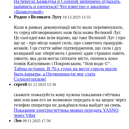
На берегах Базавлука и Соленой запрещено отдыхать,
рыбачить и охотиться? Что известно о заказнике
«Базавлуцкий»
Родом з Великого Лугу
10.12.2025 13:55
Коли в рамках декомунізації місто мали переіменувати,
то серед обговорюваних назв була назва Великий Луг.
Це сьогодні вже всім відомо, що таке Великий Луг і про
що це - про місце нашої сили, про славетних пращурів-
козаків. І ця стаття зайве підтвердження, що сила і дух
козацький нас оберігають і донині: адже страшно навіть
уявити, яка доля могла спіткати місто, опинись воно
поміж Капулівкою і Покровським, "біля води ©" .
Тайны истории. В 70-х годах на месте города могли
быть карьеры, а Орджоникидзе мог стать
Солнцегорском!
сергей
01.12.2025 13:36
скажите пожалуйста кому нужны показания счётчика
мне или вам его не возможно передать и на запрос через
телефон оператора не дождёшся пока выйдет на связь.
Показания электросчетчика можно передать YASNO
через Viber
Лео
09.11.2025 17:56