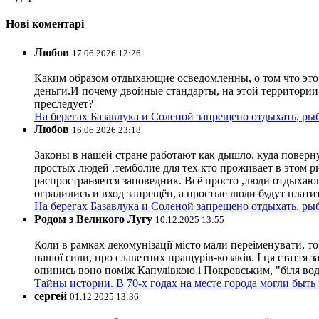
Нові коментарі
Любов
17.06.2026 12:26
Каким образом отдыхающие осведомленны, о том что это з
деньги.И почему двойные стандарты, на этой территории 
преследует?
На берегах Базавлука и Соленой запрещено отдыхать, рыб
Любов
16.06.2026 23:18
Законы в нашей стране работают как дышло, куда поверн
простых людей ,темболие для тех кто проживает в этом ри
распространяется заповедник. Всё просто ,люди отдыхающ
оградились и вход запрещён, а простые люди будут плати
На берегах Базавлука и Соленой запрещено отдыхать, рыб
Родом з Великого Лугу
10.12.2025 13:55
Коли в рамках декомунізації місто мали переіменувати, то
нашої сили, про славетних пращурів-козаків. І ця стаття з
опинись воно поміж Капулівкою і Покровським, "біля вод
Тайны истории. В 70-х годах на месте города могли быть
сергей
01.12.2025 13:36