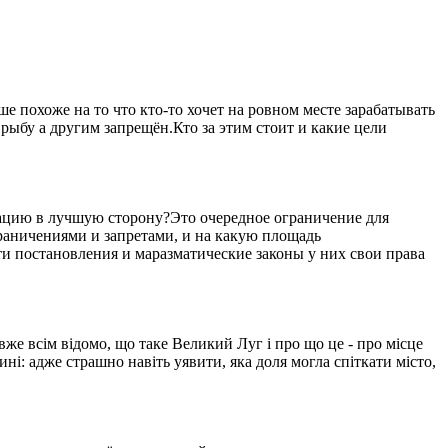
 похоже на то что кто-то хочет на ровном месте зарабатывать
рыбу а другим запрещён.Кто за этим стоит и какие цели
уацию в лучшую сторону?Это очередное ограничение для
ограничениями и запретами, и на какую площадь
ти постановления и маразматические законы у них свои права
вже всім відомо, що таке Великий Луг і про що це - про місце
ині: адже страшно навіть уявити, яка доля могла спіткати місто,