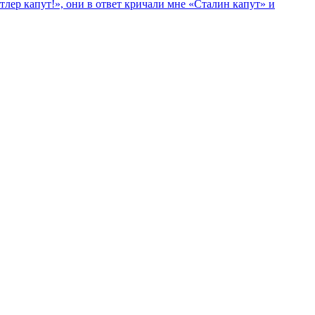
лер капут!», они в ответ кричали мне «Сталин капут» и