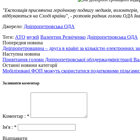
"Експозиція присвячена героїчному подвигу медиків, волонтерів,
відбуваються на Сході країни", - розповів радник голови ОДА І
Джерело:
Дніпропетровська ОДА
Теги:
АТО
музей
Валентин Резніченко
Дніпропетровська ОДА
Попередня новина
Дніпропетровщина – друга в країні за кількістю електронних за
Наступна новина
Привітання голови Дніпропетровської облдержадміністрації Ва
Останні новини категорії
Мобілізовані ФОП можуть скористатися податковими пільгами:
Залишити коментар
Коментар : *
Ім'я : *
Відправити