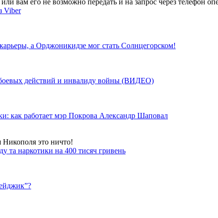
ли вам его не возможно передать и на запрос через телефон опе
 Viber
 карьеры, а Орджоникидзе мог стать Солнцегорском!
у боевых действий и инвалиду войны (ВИДЕО)
ки: как работает мэр Покрова Александр Шаповал
я Никополя это ничто!
у та наркотики на 400 тисяч гривень
бейджик”?