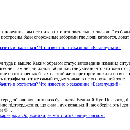
аповедник там нет ни каких опозновательных знаков .Это больше
построены базы огороженые заборами где люди катаются, ловят 
ачить и охотиться? Что известно о заказнике «Базавлуцкий»
ул туда и вышло.Каким образом статус заповедник изменил сит
геоне .Там нет ни одной таблички, где указано что это зона с 
ие на отстроеных базах на этой же территории ложили на все э
ть штрафы за тот же самый отдых только в не огороженой зоне.
ачить и охотиться? Что известно о заказнике «Базавлуцкий»
 серед обговорюваних назв була назва Великий Луг. Це сьогодні 
айве підтвердження, що сила і дух козацький нас оберігають і дон
и ©" .
 карьеры, а Орджоникидзе мог стать Солнцегорском!