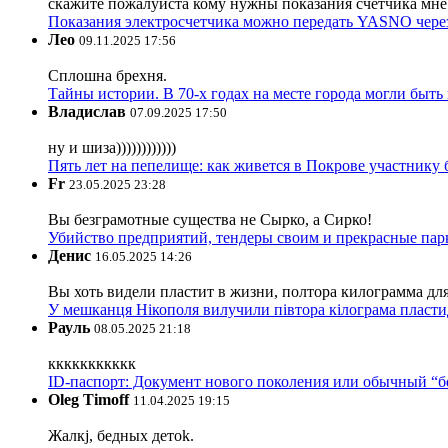
скажите пожалуйста кому нужны показания счётчика мне и
Показания электросчетчика можно передать YASNO через
Лео
09.11.2025 17:56
Сплошна брехня.
Тайны истории. В 70-х годах на месте города могли быть
Владислав
07.09.2025 17:50
ну и шиза))))))))))))
Пять лет на пепелище: как живется в Покрове участник
Fr
23.05.2025 23:28
Вы безграмотные существа не Сырко, а Сирко!
Убийство предприятий, тендеры своим и прекрасные пар
Денис
16.05.2025 14:26
Вы хоть видели пластит в жизни, полтора килограмма дл
У мешканця Нікополя вилучили півтора кілограма пластид
Рауль
08.05.2025 21:18
ккккккккккк
ID-паспорт: Документ нового поколения или обычный “
Oleg Timoff
11.04.2025 19:15
Жалкj, бедных детok.