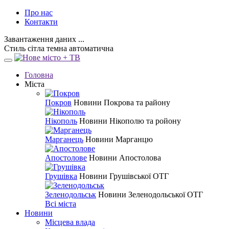
Про нас
Контакти
Завантаження даних ...
Стиль
сітла
темна
автоматична
Головна
Міста
Покров
Новини Покрова та району
Нікополь
Новини Нікополю та ройону
Марганець
Новини Марганцю
Апостолове
Новини Апостолова
Грушівка
Новини Грушівської ОТГ
Зеленодольськ
Новини Зеленодольської ОТГ
Всі міста
Новини
Місцева влада