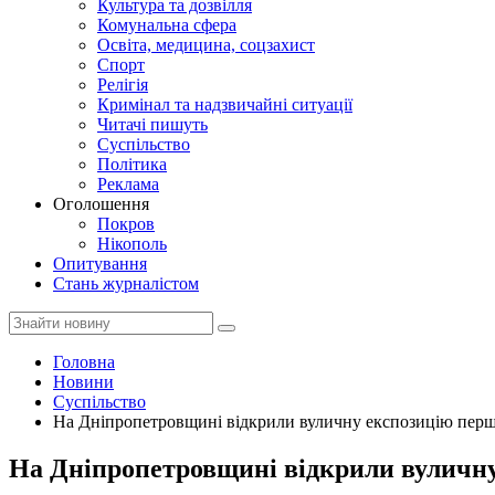
Культура та дозвілля
Комунальна сфера
Освіта, медицина, соцзахист
Спорт
Релігія
Кримінал та надзвичайні ситуації
Читачі пишуть
Суспільство
Політика
Реклама
Оголошення
Покров
Нікополь
Опитування
Стань журналістом
Головна
Новини
Суспільство
На Дніпропетровщині відкрили вуличну експозицію перш
На Дніпропетровщині відкрили вуличну