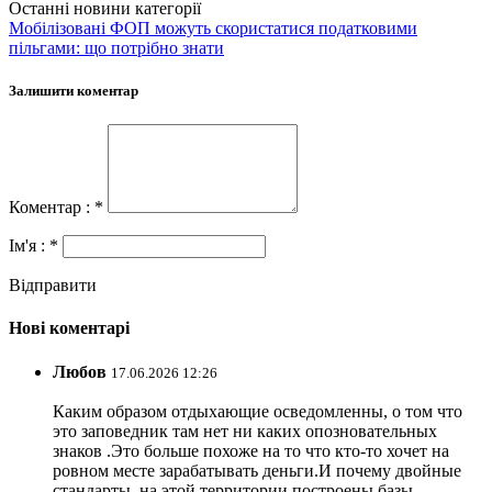
Останні новини категорії
Мобілізовані ФОП можуть скористатися податковими
пільгами: що потрібно знати
Залишити коментар
Коментар : *
Ім'я : *
Відправити
Нові коментарі
Любов
17.06.2026 12:26
Каким образом отдыхающие осведомленны, о том что
это заповедник там нет ни каких опозновательных
знаков .Это больше похоже на то что кто-то хочет на
ровном месте зарабатывать деньги.И почему двойные
стандарты, на этой территории построены базы