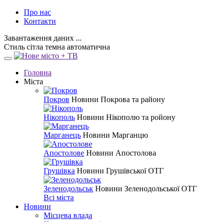
Про нас
Контакти
Завантаження даних ...
Стиль
сітла
темна
автоматична
Головна
Міста
Покров
Новини Покрова та району
Нікополь
Новини Нікополю та ройону
Марганець
Новини Марганцю
Апостолове
Новини Апостолова
Грушівка
Новини Грушівської ОТГ
Зеленодольськ
Новини Зеленодольської ОТГ
Всі міста
Новини
Місцева влада