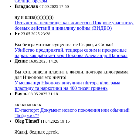
Солнцегорском!
Владислав
07.09.2025 17:50
ну и шиза))))))))))))
Пять лет на пепелище: как живется в Покрове участнику
боевых действий и инвалиду войны (ВИДЕО)
Fr
23.05.2025 23:28
Вы безграмотные существа не Сырко, а Сирко!
Убийство предприятий, тендеры своим и прекрасные
парки: как работает мэр Покрова Александр Шаповал
Денис
16.05.2025 14:26
Вы хоть видели пластит в жизни, полтора килограмма
для Никополя это ничто!
У мешканця Нікополя вилучили півтора кілограма
пластиду та наркотики на 400 тисяч гривень
Рауль
08.05.2025 21:18
ккккккккккк
ID-паспорт: Документ нового поколения или обычный
“бейджик”?
Oleg Timoff
11.04.2025 19:15
Жалкj, бедных детok.