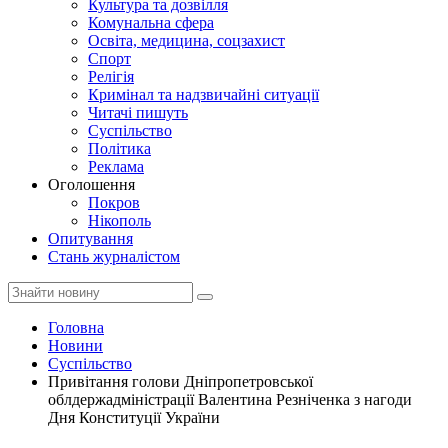
Культура та дозвілля
Комунальна сфера
Освіта, медицина, соцзахист
Спорт
Релігія
Кримінал та надзвичайні ситуації
Читачі пишуть
Суспільство
Політика
Реклама
Оголошення
Покров
Нікополь
Опитування
Стань журналістом
Головна
Новини
Суспільство
Привітання голови Дніпропетровської
облдержадміністрації Валентина Резніченка з нагоди
Дня Конституції України