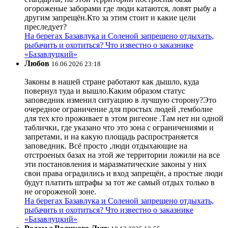
огороженые заборами где люди катаются, ловят рыбу а
другим запрещён.Кто за этим стоит и какие цели
преследует?
На берегах Базавлука и Соленой запрещено отдыхать,
рыбачить и охотиться? Что известно о заказнике
«Базавлуцкий»
Любов
16.06.2026 23:18
Законы в нашей стране работают как дышло, куда
повернул туда и вышло.Каким образом статус
заповедник изменил ситуацию в лучшую сторону?Это
очередное ограничение для простых людей ,темболие
для тех кто проживает в этом ригеоне .Там нет ни одной
таблички, где указано что это зона с ограничениями и
запретами, и на какую площадь распространяется
заповедник. Всё просто ,люди отдыхающие на
отстроеных базах на этой же территории ложили на все
эти постановления и маразматические законы у них
свои права оградились и вход запрещён, а простые люди
будут платить штрафы за тот же самый отдых только в
не огороженой зоне.
На берегах Базавлука и Соленой запрещено отдыхать,
рыбачить и охотиться? Что известно о заказнике
«Базавлуцкий»