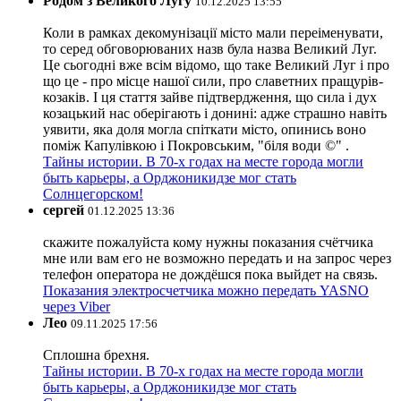
Родом з Великого Лугу
10.12.2025 13:55
Коли в рамках декомунізації місто мали переіменувати,
то серед обговорюваних назв була назва Великий Луг.
Це сьогодні вже всім відомо, що таке Великий Луг і про
що це - про місце нашої сили, про славетних пращурів-
козаків. І ця стаття зайве підтвердження, що сила і дух
козацький нас оберігають і донині: адже страшно навіть
уявити, яка доля могла спіткати місто, опинись воно
поміж Капулівкою і Покровським, "біля води ©" .
Тайны истории. В 70-х годах на месте города могли
быть карьеры, а Орджоникидзе мог стать
Солнцегорском!
сергей
01.12.2025 13:36
скажите пожалуйста кому нужны показания счётчика
мне или вам его не возможно передать и на запрос через
телефон оператора не дождёшся пока выйдет на связь.
Показания электросчетчика можно передать YASNO
через Viber
Лео
09.11.2025 17:56
Сплошна брехня.
Тайны истории. В 70-х годах на месте города могли
быть карьеры, а Орджоникидзе мог стать