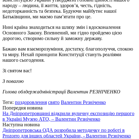
народу – людина, її життя, здоров’я, честь, гідність,
недоторканність та безпека. Будуючи майбутнє нашої
Батьківщини, ми маємо пам’ятати про це.
Нині країна знаходиться на шляху змін і вдосконалення
Основного Закону. Впевнений, ми гідно пройдемо цією
дорогою, створимо сильну й заможну державу.
Бажаю вам взаєморозуміння, достатку, благополуччя, спокою
та миру. Нехай принципи Конституції стануть реаліями
нашого сьогодення.
Зі святом вас!
З повагою
Голова облдержадміністрації Валентин РЕЗНІЧЕНКО
Теги:
поздоровлення
свято
Валентин Резніченко
Попередня новина
На Дніпропетровщині відкрили вуличну експозицію першого
в Україні Музею АТО, – Валентин Резніченко
Наступна новина
Дніпропетровська ОДА розробила методичку по роботі в
Prozorro для інших областей України, - Валентин Резніченко