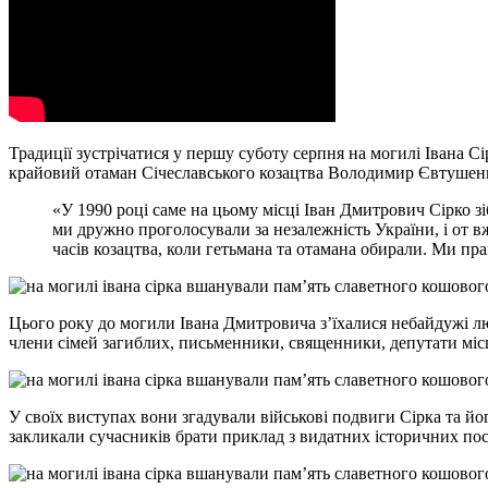
Традиції зустрічатися у першу суботу серпня на могилі Івана Сі
крайовий отаман Січеславського козацтва Володимир Євтушен
«У 1990 році саме на цьому місці Іван Дмитрович Сірко зі
ми дружно проголосували за незалежність України, і от вж
часів козацтва, коли гетьмана та отамана обирали. Ми прагн
Цього року до могили Івана Дмитровича з’їхалися небайдужі лю
члени сімей загиблих, письменники, священники, депутати міс
У своїх виступах вони згадували військові подвиги Сірка та й
закликали сучасників брати приклад з видатних історичних пос