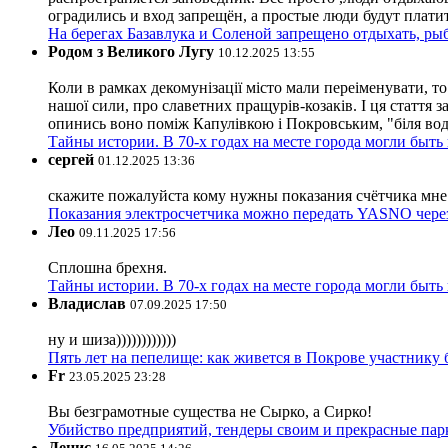
оградились и вход запрещён, а простые люди будут плати
На берегах Базавлука и Соленой запрещено отдыхать, рыб
Родом з Великого Лугу
10.12.2025 13:55
Коли в рамках декомунізації місто мали переіменувати, то
нашої сили, про славетних пращурів-козаків. І ця стаття з
опинись воно поміж Капулівкою і Покровським, "біля вод
Тайны истории. В 70-х годах на месте города могли быть
сергей
01.12.2025 13:36
скажите пожалуйста кому нужны показания счётчика мне и
Показания электросчетчика можно передать YASNO через
Лео
09.11.2025 17:56
Сплошна брехня.
Тайны истории. В 70-х годах на месте города могли быть
Владислав
07.09.2025 17:50
ну и шиза))))))))))))
Пять лет на пепелище: как живется в Покрове участник
Fr
23.05.2025 23:28
Вы безграмотные существа не Сырко, а Сирко!
Убийство предприятий, тендеры своим и прекрасные пар
Денис