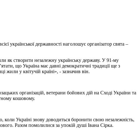
всієї української державності наголошує організатор свята –
рили як створити незалежну українську державу. У 91-му
ятати, що Україна має давні демократичні традиції ще з
і жили у квітучій країні», - зазначив він.
ацьких організацій, ветерани бойових дій на Сході України та
етному кошовому.
ю, коли Україні знову доводиться боронити свою незалежність,
вого. Разом помолилися за упокій душі Івана Сірка.