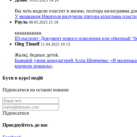
16.05.2025 14:26
Вы хоть видели пластит в жизни, полтора килограмма дл
У мешканця Нікополя вилучили півтора кілограма пластид
Рауль
08.05.2025 21:18
ккккккккккк
ID-паспорт: Документ нового поколения или обычный “
Oleg Timoff
11.04.2025 19:15
Жалкj, бедных детok.
Бывший узник концлагерей Алла Шевченко: «Я маленькая 
корчили рожицы»
Бути в курсі подій
Підписатися на останні новини
Підписатися
Приєднуйтесь до нас