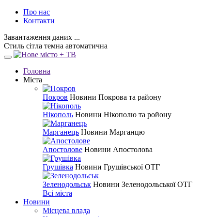
Про нас
Контакти
Завантаження даних ...
Стиль
сітла
темна
автоматична
Головна
Міста
Покров
Новини Покрова та району
Нікополь
Новини Нікополю та ройону
Марганець
Новини Марганцю
Апостолове
Новини Апостолова
Грушівка
Новини Грушівської ОТГ
Зеленодольськ
Новини Зеленодольської ОТГ
Всі міста
Новини
Місцева влада