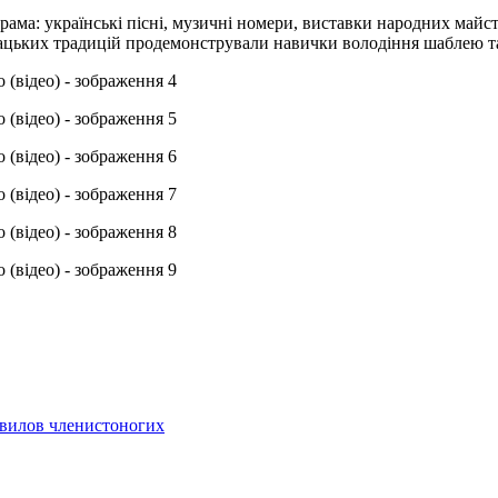
ограма: українські пісні, музичні номери, виставки народних ма
зацьких традицій продемонстрували навички володіння шаблею 
а вилов членистоногих