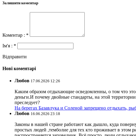
Залишити коментар
Коментар : *
Ім'я : *
Відправити
Нові коментарі
Любов
17.06.2026 12:26
Каким образом отдыхающие осведомленны, о том что это з
деньги.И почему двойные стандарты, на этой территории 
преследует?
На берегах Базавлука и Соленой запрещено отдыхать, рыб
Любов
16.06.2026 23:18
Законы в нашей стране работают как дышло, куда поверн
простых людей ,темболие для тех кто проживает в этом ри
распространяется заповедник. Всё просто ,люди отдыхающ