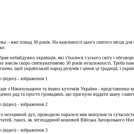
рка – вже понад 30 років. На важливості цього святого місця для 
ко:
брав небайдужих українців, які з’їхалися з усього світу і обгово
е зовсім скоро святкуватимемо 30 років незалежності. Треба пам’
емо, щоб український народ розумів і цінив ці традиції, і українц
ди з Нікопольщини та інших куточків України - представники коз
цевих рад та просто громадяни, що прагнули віддати шану слав
ого незламний дух, проводили паралелі між минулим та сучасніст
татей, таких, як легендарний кошовий Війська Запорозького Низо