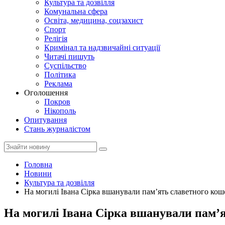
Культура та дозвілля
Комунальна сфера
Освіта, медицина, соцзахист
Спорт
Релігія
Кримінал та надзвичайні ситуації
Читачі пишуть
Суспільство
Політика
Реклама
Оголошення
Покров
Нікополь
Опитування
Стань журналістом
Головна
Новини
Культура та дозвілля
На могилі Івана Сірка вшанували пам’ять славетного ко
На могилі Івана Сірка вшанували пам’