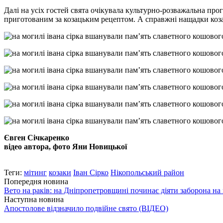
Далі на усіх гостей свята очікувала культурно-розважальна пр
приготованим за козацьким рецептом. А справжні нащадки ко
Євген Січкаренко
відео автора, фото Яни Новицької
Теги:
мітинг
козаки
Іван Сірко
Нікопольський район
Попередня новина
Вето на раків: на Дніпропетровщині починає діяти заборона н
Наступна новина
Апостолове відзначило подвійне свято (ВІДЕО)