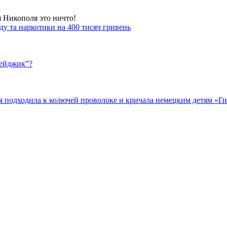
я Никополя это ничто!
у та наркотики на 400 тисяч гривень
бейджик”?
подходила к колючей проволоке и кричала немецким детям «Гит