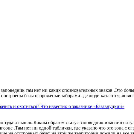
аповедник там нет ни каких опозновательных знаков .Это больше
построены базы огороженые заборами где люди катаются, ловят 
ачить и охотиться? Что известно о заказнике «Базавлуцкий»
ул туда и вышло.Каким образом статус заповедник изменил сит
геоне .Там нет ни одной таблички, где указано что это зона с 
ие на отстроеных базах на этой же территории ложили на все э