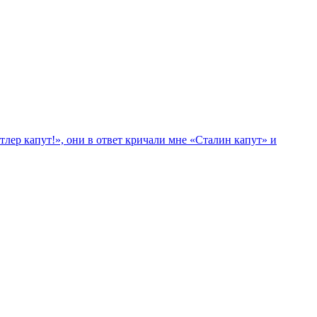
лер капут!», они в ответ кричали мне «Сталин капут» и