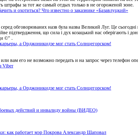
ть штрафы за тот же самый отдых только в не огороженой зоне.
ачить и охотиться? Что известно о заказнике «Базавлуцкий»
 серед обговорюваних назв була назва Великий Луг. Це сьогодні 
айве підтвердження, що сила і дух козацький нас оберігають і дон
и ©" .
 карьеры, а Орджоникидзе мог стать Солнцегорском!
ли вам его не возможно передать и на запрос через телефон опе
 Viber
 карьеры, а Орджоникидзе мог стать Солнцегорском!
у боевых действий и инвалиду войны (ВИДЕО)
ки: как работает мэр Покрова Александр Шаповал