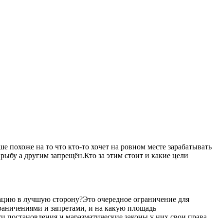
 похоже на то что кто-то хочет на ровном месте зарабатывать
рыбу а другим запрещён.Кто за этим стоит и какие цели
уацию в лучшую сторону?Это очередное ограничение для
ограничениями и запретами, и на какую площадь
ти постановления и маразматические законы у них свои права