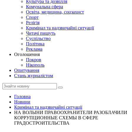
Культура та дозвілля
Комунальна сфера
Освіта, медицина, соцзахист
Спорт
Релігія
Кримінал та надзвичайні ситуації
Читачі пишуть
Суспільство
Політика
Реклама
Оголошення
Покров
Нікополь
Опитування
Стань журналістом
Головна
Новини
Кримінал та надзвичайні ситуації
НА ВОЛЫНИ ПРАВООХРАНИТЕЛИ РАЗОБЛАЧИЛИ
КОРРУПЦИОННЫЕ СХЕМЫ В СФЕРЕ
ГРАДОСТРОИТЕЛЬСТВА