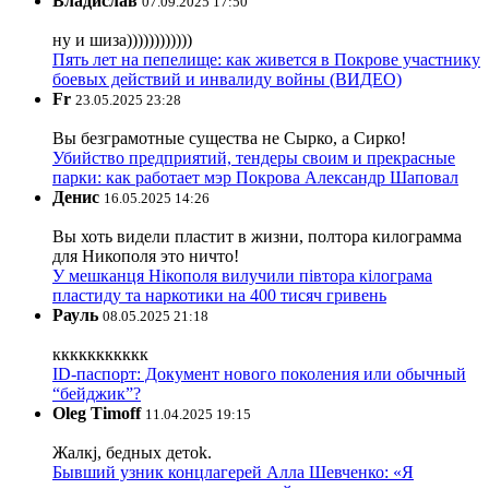
Владислав
07.09.2025 17:50
ну и шиза))))))))))))
Пять лет на пепелище: как живется в Покрове участнику
боевых действий и инвалиду войны (ВИДЕО)
Fr
23.05.2025 23:28
Вы безграмотные существа не Сырко, а Сирко!
Убийство предприятий, тендеры своим и прекрасные
парки: как работает мэр Покрова Александр Шаповал
Денис
16.05.2025 14:26
Вы хоть видели пластит в жизни, полтора килограмма
для Никополя это ничто!
У мешканця Нікополя вилучили півтора кілограма
пластиду та наркотики на 400 тисяч гривень
Рауль
08.05.2025 21:18
ккккккккккк
ID-паспорт: Документ нового поколения или обычный
“бейджик”?
Oleg Timoff
11.04.2025 19:15
Жалкj, бедных детok.
Бывший узник концлагерей Алла Шевченко: «Я