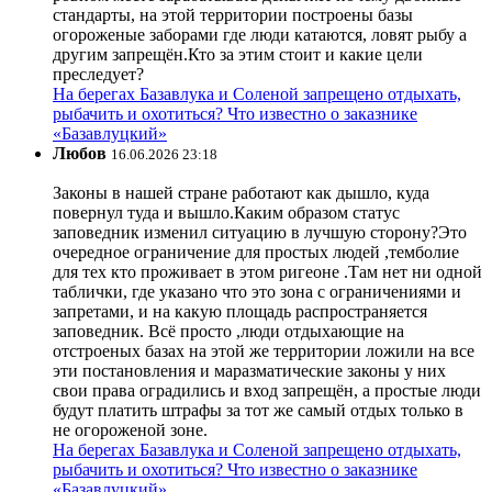
стандарты, на этой территории построены базы
огороженые заборами где люди катаются, ловят рыбу а
другим запрещён.Кто за этим стоит и какие цели
преследует?
На берегах Базавлука и Соленой запрещено отдыхать,
рыбачить и охотиться? Что известно о заказнике
«Базавлуцкий»
Любов
16.06.2026 23:18
Законы в нашей стране работают как дышло, куда
повернул туда и вышло.Каким образом статус
заповедник изменил ситуацию в лучшую сторону?Это
очередное ограничение для простых людей ,темболие
для тех кто проживает в этом ригеоне .Там нет ни одной
таблички, где указано что это зона с ограничениями и
запретами, и на какую площадь распространяется
заповедник. Всё просто ,люди отдыхающие на
отстроеных базах на этой же территории ложили на все
эти постановления и маразматические законы у них
свои права оградились и вход запрещён, а простые люди
будут платить штрафы за тот же самый отдых только в
не огороженой зоне.
На берегах Базавлука и Соленой запрещено отдыхать,
рыбачить и охотиться? Что известно о заказнике
«Базавлуцкий»