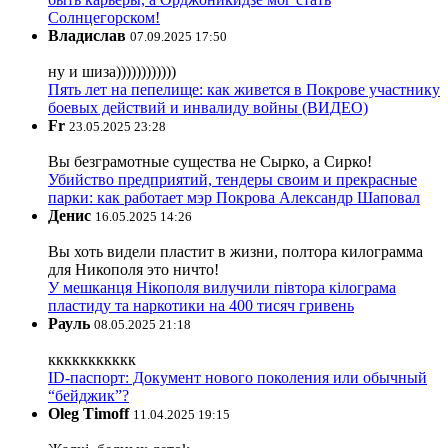
Солнцегорском!
Владислав
07.09.2025 17:50
ну и шиза))))))))))))
Пять лет на пепелище: как живется в Покрове участнику
боевых действий и инвалиду войны (ВИДЕО)
Fr
23.05.2025 23:28
Вы безграмотные существа не Сырко, а Сирко!
Убийство предприятий, тендеры своим и прекрасные
парки: как работает мэр Покрова Александр Шаповал
Денис
16.05.2025 14:26
Вы хоть видели пластит в жизни, полтора килограмма
для Никополя это ничто!
У мешканця Нікополя вилучили півтора кілограма
пластиду та наркотики на 400 тисяч гривень
Рауль
08.05.2025 21:18
ккккккккккк
ID-паспорт: Документ нового поколения или обычный
“бейджик”?
Oleg Timoff
11.04.2025 19:15