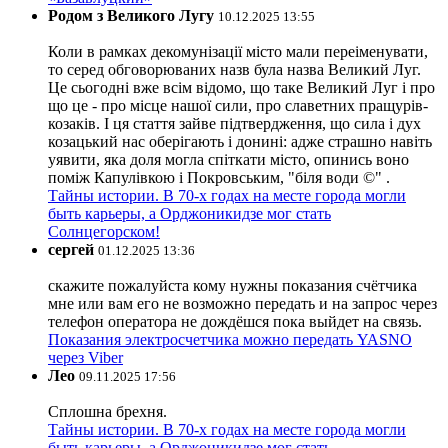
Родом з Великого Лугу
10.12.2025 13:55
Коли в рамках декомунізації місто мали переіменувати,
то серед обговорюваних назв була назва Великий Луг.
Це сьогодні вже всім відомо, що таке Великий Луг і про
що це - про місце нашої сили, про славетних пращурів-
козаків. І ця стаття зайве підтвердження, що сила і дух
козацький нас оберігають і донині: адже страшно навіть
уявити, яка доля могла спіткати місто, опинись воно
поміж Капулівкою і Покровським, "біля води ©" .
Тайны истории. В 70-х годах на месте города могли
быть карьеры, а Орджоникидзе мог стать
Солнцегорском!
сергей
01.12.2025 13:36
скажите пожалуйста кому нужны показания счётчика
мне или вам его не возможно передать и на запрос через
телефон оператора не дождёшся пока выйдет на связь.
Показания электросчетчика можно передать YASNO
через Viber
Лео
09.11.2025 17:56
Сплошна брехня.
Тайны истории. В 70-х годах на месте города могли
быть карьеры, а Орджоникидзе мог стать