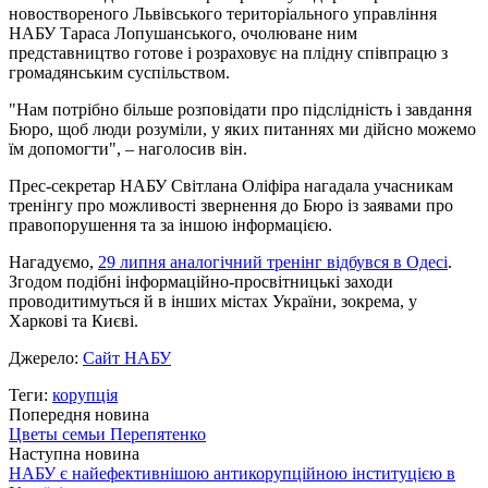
новоствореного Львівського територіального управління
НАБУ Тараса Лопушанського, очолюване ним
представництво готове і розраховує на плідну співпрацю з
громадянським суспільством.
"Нам потрібно більше розповідати про підслідність і завдання
Бюро, щоб люди розуміли, у яких питаннях ми дійсно можемо
їм допомогти", – наголосив він.
Прес-секретар НАБУ Світлана Оліфіра нагадала учасникам
тренінгу про можливості звернення до Бюро із заявами про
правопорушення та за іншою інформацією.
Нагадуємо,
29 липня аналогічний тренінг відбувся в Одесі
.
Згодом подібні інформаційно-просвітницькі заходи
проводитимуться й в інших містах України, зокрема, у
Харкові та Києві.
Джерело:
Сайт НАБУ
Теги:
корупція
Попередня новина
Цветы семьи Перепятенко
Наступна новина
НАБУ є найефективнішою антикорупційною інституцією в