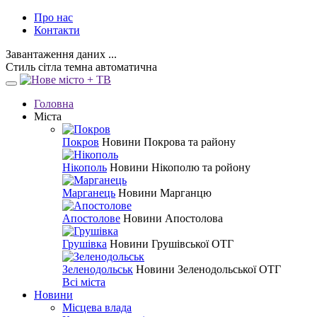
Про нас
Контакти
Завантаження даних ...
Стиль
сітла
темна
автоматична
Головна
Міста
Покров
Новини Покрова та району
Нікополь
Новини Нікополю та ройону
Марганець
Новини Марганцю
Апостолове
Новини Апостолова
Грушівка
Новини Грушівської ОТГ
Зеленодольськ
Новини Зеленодольської ОТГ
Всі міста
Новини
Місцева влада