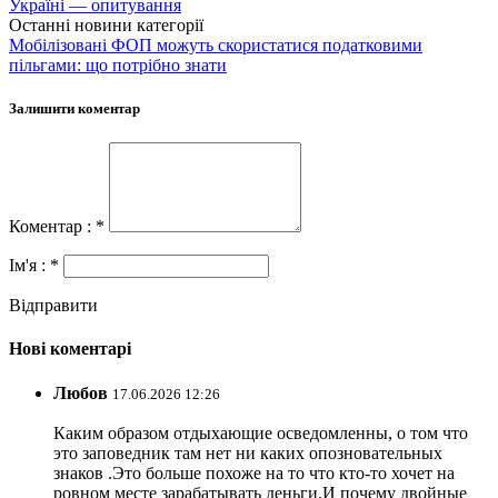
Україні — опитування
Останні новини категорії
Мобілізовані ФОП можуть скористатися податковими
пільгами: що потрібно знати
Залишити коментар
Коментар : *
Ім'я : *
Відправити
Нові коментарі
Любов
17.06.2026 12:26
Каким образом отдыхающие осведомленны, о том что
это заповедник там нет ни каких опозновательных
знаков .Это больше похоже на то что кто-то хочет на
ровном месте зарабатывать деньги.И почему двойные