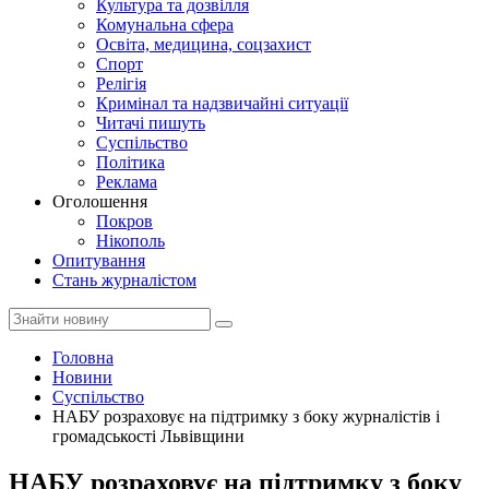
Культура та дозвілля
Комунальна сфера
Освіта, медицина, соцзахист
Спорт
Релігія
Кримінал та надзвичайні ситуації
Читачі пишуть
Суспільство
Політика
Реклама
Оголошення
Покров
Нікополь
Опитування
Стань журналістом
Головна
Новини
Суспільство
НАБУ розраховує на підтримку з боку журналістів і
громадськості Львівщини
НАБУ розраховує на підтримку з боку