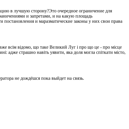
уацию в лучшую сторону?Это очередное ограничение для
ограничениями и запретами, и на какую площадь
ти постановления и маразматические законы у них свои права
вже всім відомо, що таке Великий Луг і про що це - про місце
ині: адже страшно навіть уявити, яка доля могла спіткати місто,
ратора не дождёшся пока выйдет на связь.