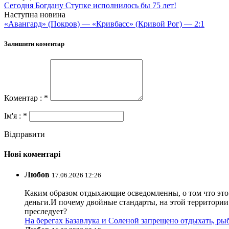
Сегодня Богдану Ступке исполнилось бы 75 лет!
Наступна новина
«Авангард» (Покров) — «Кривбасс» (Кривой Рог) — 2:1
Залишити коментар
Коментар : *
Ім'я : *
Відправити
Нові коментарі
Любов
17.06.2026 12:26
Каким образом отдыхающие осведомленны, о том что это з
деньги.И почему двойные стандарты, на этой территории 
преследует?
На берегах Базавлука и Соленой запрещено отдыхать, рыб