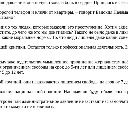
ло давление, она почувствовала боль в сердце. Пришлось вызы
едорогой телефон и ключи от квартиры, – говорит Евдокия Палам
выгодно?
ия о тех людях, которые заказали это преступление. Хотим акц
тите, до чего же это мы докатились? Такого не было даже в лих
 какие моральные нормы. То, что люди лишены даже капли совест
шей критики. Остается только профессиональная деятельность. З
му законодательству, умышленное причинение журналистам побо
я ограничением свободы на срок до 5-ти лет или лишением своб
5 до 12 лет.
й группой, они наказываются лишением свободы на срок от 7 до
авление национальной полиции. Нападавшие будут объявлены в 
грозы или административное давление не заставят нас замолчать
 это кому-то не нравилось.