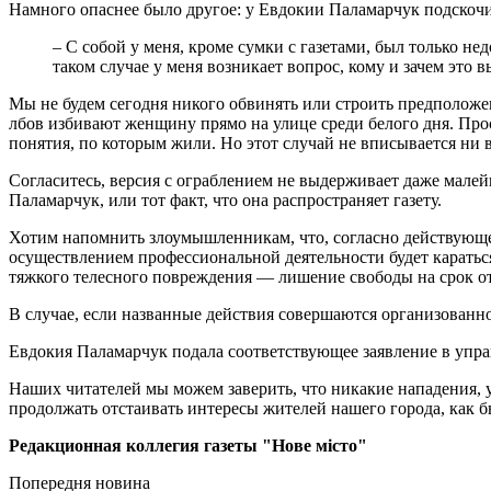
Намного опаснее было другое: у Евдокии Паламарчук подскочи
– С собой у меня, кроме сумки с газетами, был только н
таком случае у меня возникает вопрос, кому и зачем это 
Мы не будем сегодня никого обвинять или строить предположен
лбов избивают женщину прямо на улице среди белого дня. Прос
понятия, по которым жили. Но этот случай не вписывается ни в
Согласитесь, версия с ограблением не выдерживает даже малей
Паламарчук, или тот факт, что она распространяет газету.
Хотим напомнить злоумышленникам, что, согласно действующе
осуществлением профессиональной деятельности будет каратьс
тяжкого телесного повреждения — лишение свободы на срок от 
В случае, если названные действия совершаются организованно
Евдокия Паламарчук подала соответствующее заявление в упр
Наших читателей мы можем заверить, что никакие нападения, у
продолжать отстаивать интересы жителей нашего города, как бы
Редакционная коллегия газеты "Нове місто"
Попередня новина