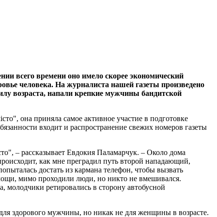
нии всего времени оно имело скорее экономический
оровье человека. На журналиста нашей газеты произведено
силу возраста, напали крепкие мужчины бандитской
сто", она приняла самое активное участие в подготовке
бязанности входит и распространение свежих номеров газеты
сто", – рассказывает Евдокия Паламарчук. – Около дома
 происходит, как мне преградил путь второй нападающий,
 попыталась достать из кармана телефон, чтобы вызвать
омощи, мимо проходили люди, но никто не вмешивался.
ка, молодчики ретировались в сторону автобусной
для здорового мужчины, но никак не для женщины в возрасте.