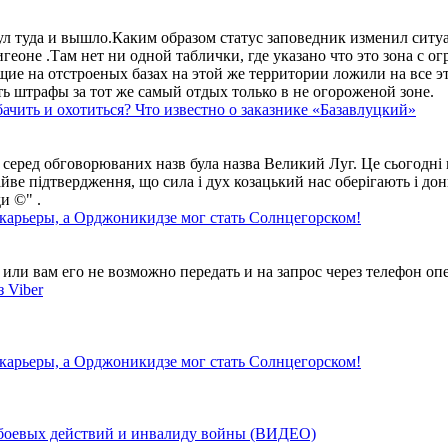
ул туда и вышло.Каким образом статус заповедник изменил сит
геоне .Там нет ни одной таблички, где указано что это зона с 
ие на отстроеных базах на этой же территории ложили на все э
ть штрафы за тот же самый отдых только в не огороженой зоне.
ачить и охотиться? Что известно о заказнике «Базавлуцкий»
 серед обговорюваних назв була назва Великий Луг. Це сьогодні 
айве підтвердження, що сила і дух козацький нас оберігають і дон
и ©" .
 карьеры, а Орджоникидзе мог стать Солнцегорском!
ли вам его не возможно передать и на запрос через телефон опе
 Viber
 карьеры, а Орджоникидзе мог стать Солнцегорском!
у боевых действий и инвалиду войны (ВИДЕО)