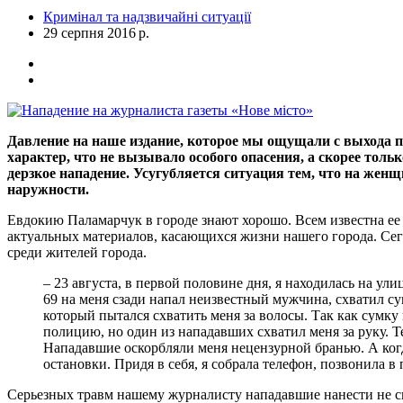
Кримінал та надзвичайні ситуації
29 серпня 2016 р.
Давление на наше издание, которое мы ощущали с выхода п
характер, что не вызывало особого опасения, а скорее толь
дерзкое нападение. Усугубляется ситуация тем, что на жен
наружности.
Евдокию Паламарчук в городе знают хорошо. Всем известна ее а
актуальных материалов, касающихся жизни нашего города. Сег
среди жителей города.
– 23 августа, в первой половине дня, я находилась на у
69 на меня сзади напал неизвестный мужчина, схватил су
который пытался схватить меня за волосы. Так как сумку 
полицию, но один из нападавших схватил меня за руку. Т
Нападавшие оскорбляли меня нецензурной бранью. А когда
остановки. Придя в себя, я собрала телефон, позвонила в
Серьезных травм нашему журналисту нападавшие нанести не см