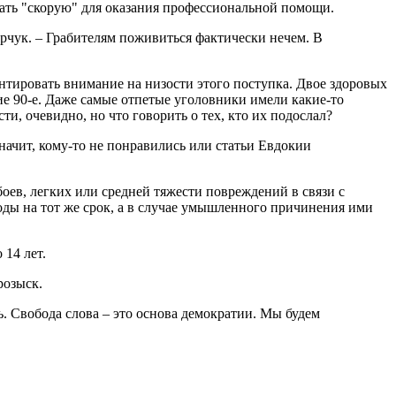
вать "скорую" для оказания профессиональной помощи.
арчук. – Грабителям поживиться фактически нечем. В
ентировать внимание на низости этого поступка. Двое здоровых
ие 90-е. Даже самые отпетые уголовники имели какие-то
и, очевидно, но что говорить о тех, кто их подослал?
начит, кому-то не понравились или статьи Евдокии
ев, легких или средней тяжести повреждений в связи с
оды на тот же срок, а в случае умышленного причинения ими
 14 лет.
розыск.
. Свобода слова – это основа демократии. Мы будем