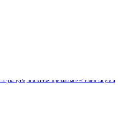
лер капут!», они в ответ кричали мне «Сталин капут» и