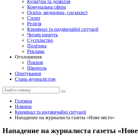
Культура та дозвілля
Комунальна сфера
Освіта, медицина, соцзахист
Спорт
Релігія
Кримінал та надзвичайні ситуації
Читачі пишуть
Суспільство
Політика
Реклама
Оголошення
Покров
Нікополь
Опитування
Стань журналістом
Головна
Новини
Кримінал та надзвичайні ситуації
Нападение на журналиста газеты «Нове місто»
Нападение на журналиста газеты «Нове