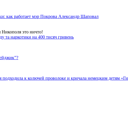
ки: как работает мэр Покрова Александр Шаповал
я Никополя это ничто!
у та наркотики на 400 тисяч гривень
бейджик”?
подходила к колючей проволоке и кричала немецким детям «Гит