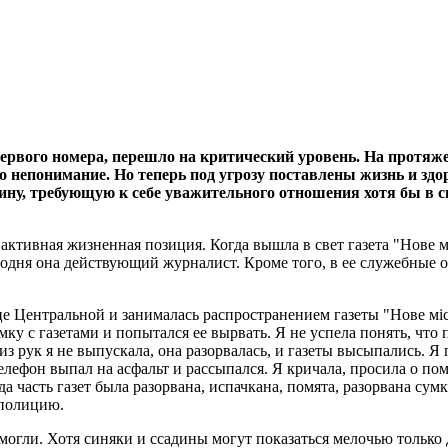
ервого номера, перешло на критический уровень. На протяже
ко непонимание. Но теперь под угрозу поставлены жизнь и зд
щину, требующую к себе уважительного отношения хотя бы в 
ктивная жизненная позиция. Когда вышла в свет газета "Нове мі
одня она действующий журналист. Кроме того, в ее служебные о
лице Центральной и занималась распространением газеты "Нове мі
мку с газетами и попытался ее вырвать. Я не успела понять, что
из рук я не выпускала, она разорвалась, и газеты высыпались. Я
елефон выпал на асфальт и рассыпался. Я кричала, просила о п
 часть газет была разорвана, испачкана, помята, разорвана сум
 полицию.
огли. Хотя синяки и ссадины могут показаться мелочью только 