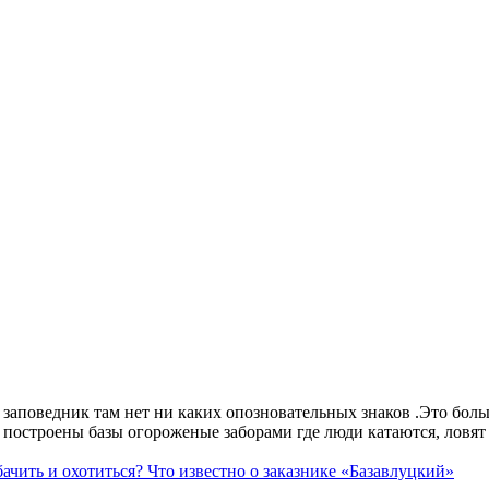
аповедник там нет ни каких опозновательных знаков .Это больше
построены базы огороженые заборами где люди катаются, ловят 
ачить и охотиться? Что известно о заказнике «Базавлуцкий»