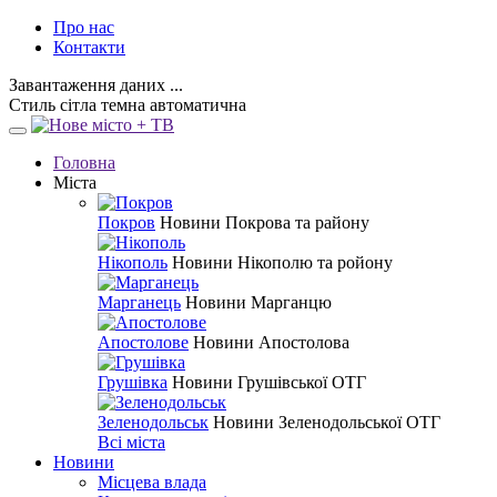
Про нас
Контакти
Завантаження даних ...
Стиль
сітла
темна
автоматична
Головна
Міста
Покров
Новини Покрова та району
Нікополь
Новини Нікополю та ройону
Марганець
Новини Марганцю
Апостолове
Новини Апостолова
Грушівка
Новини Грушівської ОТГ
Зеленодольськ
Новини Зеленодольської ОТГ
Всі міста
Новини
Місцева влада