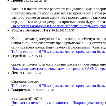
Любов
16.06.2026 23:18
Законы в нашей стране работают как дышло, куда поверн
простых людей ,темболие для тех кто проживает в этом ри
распространяется заповедник. Всё просто ,люди отдыхающ
оградились и вход запрещён, а простые люди будут плати
На берегах Базавлука и Соленой запрещено отдыхать, рыб
Родом з Великого Лугу
10.12.2025 13:55
Коли в рамках декомунізації місто мали переіменувати, то
нашої сили, про славетних пращурів-козаків. І ця стаття з
опинись воно поміж Капулівкою і Покровським, "біля вод
Тайны истории. В 70-х годах на месте города могли быть
сергей
01.12.2025 13:36
скажите пожалуйста кому нужны показания счётчика мне и
Показания электросчетчика можно передать YASNO через
Лео
09.11.2025 17:56
Сплошна брехня.
Тайны истории. В 70-х годах на месте города могли быть
Владислав
07.09.2025 17:50
ну и шиза))))))))))))
Пять лет на пепелище: как живется в Покрове участник