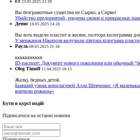
Fr
23.05.2025 23:28
Вы безграмотные существа не Сырко, а Сирко!
Убийство предприятий, тендеры своим и прекрасные пар
Денис
16.05.2025 14:26
Вы хоть видели пластит в жизни, полтора килограмма дл
У мешканця Нікополя вилучили півтора кілограма пластид
Рауль
08.05.2025 21:18
ккккккккккк
ID-паспорт: Документ нового поколения или обычный “
Oleg Timoff
11.04.2025 19:15
Жалкj, бедных детok.
Бывший узник концлагерей Алла Шевченко: «Я маленькая 
корчили рожицы»
Бути в курсі подій
Підписатися на останні новини
Підписатися