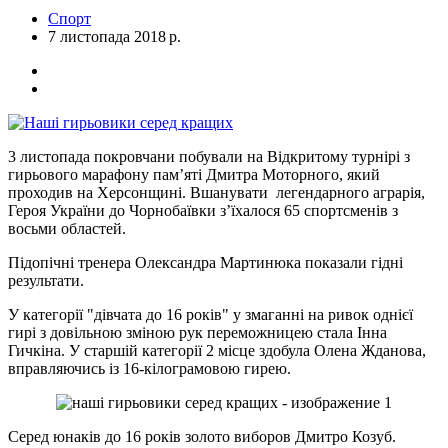
Спорт
7 листопада 2018 р.
3 листопада покровчани побували на Відкритому турнірі з
гирьового марафону пам’яті Дмитра Моторного, який
проходив на Херсонщині. Вшанувати легендарного аграрія,
Героя України до Чорнобаївки з’їхалося 65 спортсменів з
восьми областей.
Підопічні тренера Олександра Мартинюка показали гідні
результати.
У категорії "дівчата до 16 років" у змаганні на ривок однієї
гирі з довільною зміною рук переможницею стала Інна
Гичкіна. У старшій категорії 2 місце здобула Олена Жданова,
вправляючись із 16-кілограмовою гирею.
Серед юнаків до 16 років золото виборов Дмитро Козуб.