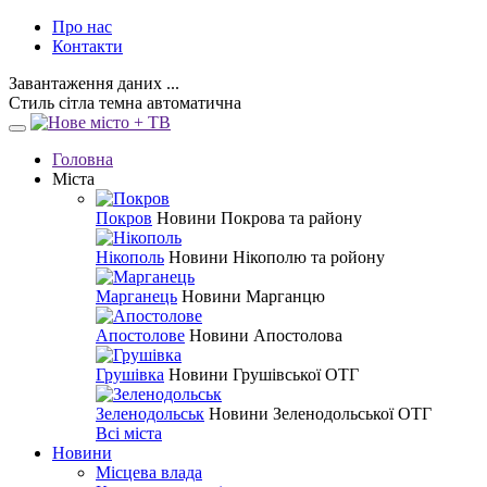
Про нас
Контакти
Завантаження даних ...
Стиль
сітла
темна
автоматична
Головна
Міста
Покров
Новини Покрова та району
Нікополь
Новини Нікополю та ройону
Марганець
Новини Марганцю
Апостолове
Новини Апостолова
Грушівка
Новини Грушівської ОТГ
Зеленодольськ
Новини Зеленодольської ОТГ
Всі міста
Новини
Місцева влада