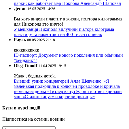
парки: как работает мэр Покрова Александр Шаповал
Денис
16.05.2025 14:26
Вы хоть видели пластит в жизни, полтора килограмма
для Никополя это ничто!
У мешканця Нікополя вилучили півтора кілограма
пластиду та наркотики на 400 тисяч гривень
Рауль
08.05.2025 21:18
ккккккккккк
ID-паспорт: Документ нового поколения или обычный
“бейджик”?
Oleg Timoff
11.04.2025 19:15
Жалкj, бедных детok.
Бывший узник концлагерей Алла Шевченко: «Я
маленькая подходила к колючей проволоке и кричала
немецким детям «Гитлер капут!», они в ответ кричали
мне «Сталин капут» и корчили рожицы»
Бути в курсі подій
Підписатися на останні новини