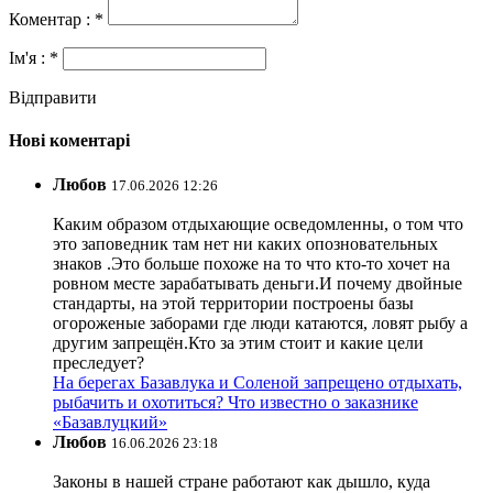
Коментар : *
Ім'я : *
Відправити
Нові коментарі
Любов
17.06.2026 12:26
Каким образом отдыхающие осведомленны, о том что
это заповедник там нет ни каких опозновательных
знаков .Это больше похоже на то что кто-то хочет на
ровном месте зарабатывать деньги.И почему двойные
стандарты, на этой территории построены базы
огороженые заборами где люди катаются, ловят рыбу а
другим запрещён.Кто за этим стоит и какие цели
преследует?
На берегах Базавлука и Соленой запрещено отдыхать,
рыбачить и охотиться? Что известно о заказнике
«Базавлуцкий»
Любов
16.06.2026 23:18
Законы в нашей стране работают как дышло, куда