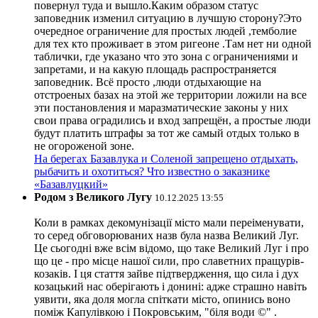
повернул туда и вышло.Каким образом статус
заповедник изменил ситуацию в лучшую сторону?Это
очередное ограничение для простых людей ,темболие
для тех кто проживает в этом ригеоне .Там нет ни одной
таблички, где указано что это зона с ограничениями и
запретами, и на какую площадь распространяется
заповедник. Всё просто ,люди отдыхающие на
отстроеных базах на этой же территории ложили на все
эти постановления и маразматические законы у них
свои права оградились и вход запрещён, а простые люди
будут платить штрафы за тот же самый отдых только в
не огороженой зоне.
На берегах Базавлука и Соленой запрещено отдыхать,
рыбачить и охотиться? Что известно о заказнике
«Базавлуцкий»
Родом з Великого Лугу
10.12.2025 13:55
Коли в рамках декомунізації місто мали переіменувати,
то серед обговорюваних назв була назва Великий Луг.
Це сьогодні вже всім відомо, що таке Великий Луг і про
що це - про місце нашої сили, про славетних пращурів-
козаків. І ця стаття зайве підтвердження, що сила і дух
козацький нас оберігають і донині: адже страшно навіть
уявити, яка доля могла спіткати місто, опинись воно
поміж Капулівкою і Покровським, "біля води ©" .