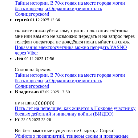
Тайны истории. В 70-х годах на месте города могли
быть карьеры, а Орджоникидзе мог стать
Солнцегорском!
сергей
01.12.2025 13:36
скажите пожалуйста кому нужны показания счётчика
мне или вам его не возможно передать и на запрос через
телефон оператора не дождёшся пока выйдет на связь.
Показания электросчетчика можно передать YASNO
через Viber
Лео
09.11.2025 17:56
Сплошна брехня.
Тайны истории. В 70-х годах на месте города могли
быть карьеры, а Орджоникидзе мог стать
Солнцегорском!
Владислав
07.09.2025 17:50
ну и шиза))))))))))))
Пять лет на пепелище: как живется в Покрове участнику
боевых действий и инвалиду войны (ВИДЕО)
Fr
23.05.2025 23:28
Вы безграмотные существа не Сырко, а Сирко!
Убийство предприятий, тендеры своим и прекрасные