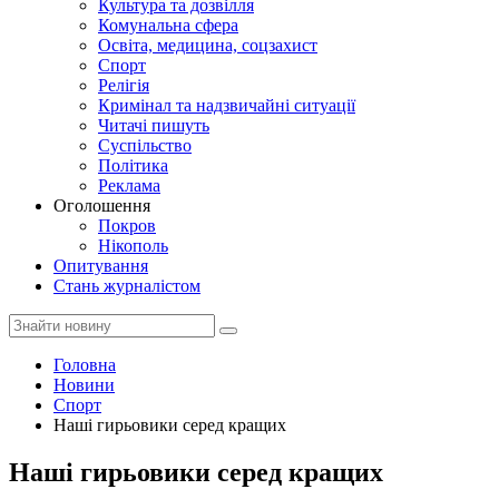
Культура та дозвілля
Комунальна сфера
Освіта, медицина, соцзахист
Спорт
Релігія
Кримінал та надзвичайні ситуації
Читачі пишуть
Суспільство
Політика
Реклама
Оголошення
Покров
Нікополь
Опитування
Стань журналістом
Головна
Новини
Спорт
Наші гирьовики серед кращих
Наші гирьовики серед кращих