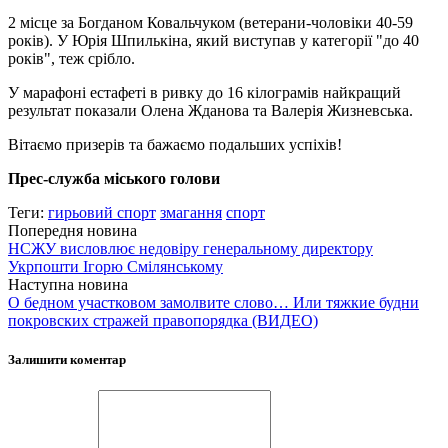
2 місце за Богданом Ковальчуком (ветерани-чоловіки 40-59
років). У Юрія Шпилькіна, який виступав у категорії "до 40
років", теж срібло.
У марафоні естафеті в ривку до 16 кілограмів найкращий
результат показали Олена Жданова та Валерія Жизневська.
Вітаємо призерів та бажаємо подальших успіхів!
Прес-служба міського голови
Теги:
гирьовий спорт
змагання
спорт
Попередня новина
НСЖУ висловлює недовіру генеральному директору
Укрпошти Ігорю Смілянському
Наступна новина
О бедном участковом замолвите слово… Или тяжкие будни
покровских стражей правопорядка (ВИДЕО)
Залишити коментар