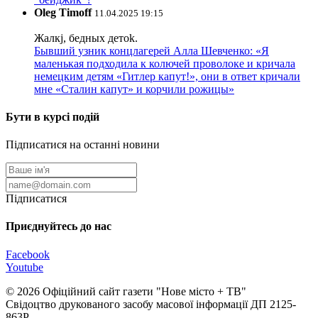
Oleg Timoff
11.04.2025 19:15
Жалкj, бедных детok.
Бывший узник концлагерей Алла Шевченко: «Я
маленькая подходила к колючей проволоке и кричала
немецким детям «Гитлер капут!», они в ответ кричали
мне «Сталин капут» и корчили рожицы»
Бути в курсі подій
Підписатися на останні новини
Підписатися
Приєднуйтесь до нас
Facebook
Youtube
© 2026 Офіційний сайт газети "Нове мiсто + ТВ"
Свідоцтво друкованого засобу масової інформації ДП 2125-
863Р