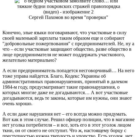
Сергей Пахомов во время "проверки"
Конечно, злые языки поговаривают, что участковые в силу
своей маленькой зарплаты таким образом еще и собирают
"добровольные пожертвования" с предпринимателей. Не, ну а
что – если участковые защищают общество, разве общество в
лице предпринимателя не может поддержать участкового,
желательно материально?
А если предприниматель попадется несговорчивый… На него
тоже управа найдется. Благо, Кодекс Украины об
административных правонарушениях, принятый в далеком
1984-м году, предусматривает такие правонарушения, о
которых многие даже не догадываются… А вот участковые
догадываются, ведь те законы, которые им нужны, они знают
очень хорошо.
А если даже нарушения нет – его всегда можно придумать.
Вот как в этом случае. Решил офицер полиции, что в магазине
нет уголка потребителя – и все, хоть его в этот уголок лицом
ткни, он от своего не отступит. Что ж, настоящему борцу с
преступностью нужна твердость и упорство. Есть уголок, нет