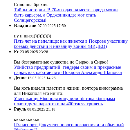
Сплошна брехня.
Тайны истории. В 70-х годах на месте города могли
быть карьеры, а Орджоникидзе мог стать
Солнцегорском!
Владислав
07.09.2025 17:50
ну и шиза))))))))))))
Пять лет на пепелище: как живется в Покрове участнику
боевых действий и инвалиду войны (ВИДЕО)
Fr
23.05.2025 23:28
Вы безграмотные существа не Сырко, а Сирко!
Убийство предприятий, тендеры своим и прекрасные
парки: как работает мэр Покрова Александр Шаповал
Денис
16.05.2025 14:26
Вы хоть видели пластит в жизни, полтора килограмма
для Никополя это ничто!
У мешканця Нікополя вилучили півтора кілограма
пластиду та наркотики на 400 тисяч гривень
Рауль
08.05.2025 21:18
ккккккккккк
ID-паспорт: Документ нового поколения или обычный
“бейджик”?