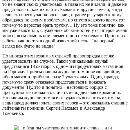
то не знают своих участковых, в глаза их не видели, и даже не
представляют, как их найти. Бывают и другие случаи, когда
человек своего участкового знает, и ранее регулярно к нему
обращался по своим проблемам, но спустя какое-то время тот
почему-то перестал брать трубку… Ну это тоже понятно, как
мы уже выяснили, служебных обязанностей у офицеров очень
много, всем помочь они элементарно не успевают. Просто их
работа, как поется в одной известной песне, "на первый
взгляд как будто не видна".
Но иногда этих незримых стражей правопорядка все же
удается заснять на службе. Такой уникальный случай
представился 18 октября в одном из продуктовых магазинов
на Горняке. Причем нашим журналистам повезло вдвойне,
ибо в магазин прибыли сразу 2 участковых. Один, правда,
почему-то сразу отказался представиться и показать
документы. Ну, это и понятно – настоящих борцов с
преступностью должна отличать неподдельная скромность.
Но нашим журналистам все же удалось выяснить их имена,
ведь народ должен знать своих героев – это оказались старшие
лейтенанты полиции Сергей Пахомов и Александр
Токовенко.