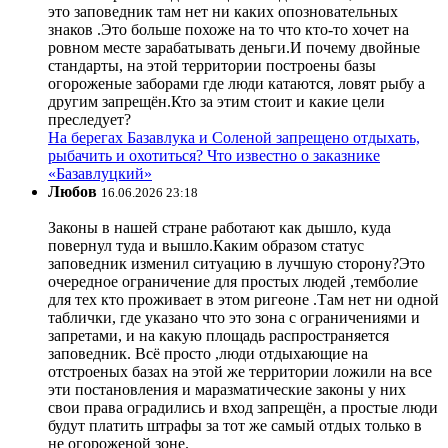
это заповедник там нет ни каких опозновательных
знаков .Это больше похоже на то что кто-то хочет на
ровном месте зарабатывать деньги.И почему двойные
стандарты, на этой территории построены базы
огороженые заборами где люди катаются, ловят рыбу а
другим запрещён.Кто за этим стоит и какие цели
преследует?
На берегах Базавлука и Соленой запрещено отдыхать,
рыбачить и охотиться? Что известно о заказнике
«Базавлуцкий»
Любов
16.06.2026 23:18
Законы в нашей стране работают как дышло, куда
повернул туда и вышло.Каким образом статус
заповедник изменил ситуацию в лучшую сторону?Это
очередное ограничение для простых людей ,темболие
для тех кто проживает в этом ригеоне .Там нет ни одной
таблички, где указано что это зона с ограничениями и
запретами, и на какую площадь распространяется
заповедник. Всё просто ,люди отдыхающие на
отстроеных базах на этой же территории ложили на все
эти постановления и маразматические законы у них
свои права оградились и вход запрещён, а простые люди
будут платить штрафы за тот же самый отдых только в
не огороженой зоне.