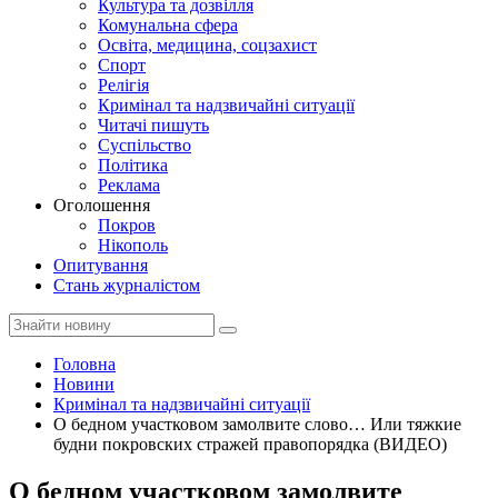
Культура та дозвілля
Комунальна сфера
Освіта, медицина, соцзахист
Спорт
Релігія
Кримінал та надзвичайні ситуації
Читачі пишуть
Суспільство
Політика
Реклама
Оголошення
Покров
Нікополь
Опитування
Стань журналістом
Головна
Новини
Кримінал та надзвичайні ситуації
О бедном участковом замолвите слово… Или тяжкие
будни покровских стражей правопорядка (ВИДЕО)
О бедном участковом замолвите