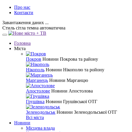
Про нас
Контакти
Завантаження даних ...
Стиль
сітла
темна
автоматична
Головна
Міста
Покров
Новини Покрова та району
Нікополь
Новини Нікополю та ройону
Марганець
Новини Марганцю
Апостолове
Новини Апостолова
Грушівка
Новини Грушівської ОТГ
Зеленодольськ
Новини Зеленодольської ОТГ
Всі міста
Новини
Місцева влада