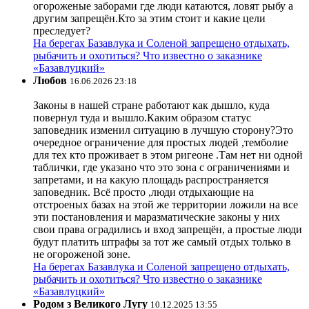
огороженые заборами где люди катаются, ловят рыбу а
другим запрещён.Кто за этим стоит и какие цели
преследует?
На берегах Базавлука и Соленой запрещено отдыхать,
рыбачить и охотиться? Что известно о заказнике
«Базавлуцкий»
Любов
16.06.2026 23:18
Законы в нашей стране работают как дышло, куда
повернул туда и вышло.Каким образом статус
заповедник изменил ситуацию в лучшую сторону?Это
очередное ограничение для простых людей ,темболие
для тех кто проживает в этом ригеоне .Там нет ни одной
таблички, где указано что это зона с ограничениями и
запретами, и на какую площадь распространяется
заповедник. Всё просто ,люди отдыхающие на
отстроеных базах на этой же территории ложили на все
эти постановления и маразматические законы у них
свои права оградились и вход запрещён, а простые люди
будут платить штрафы за тот же самый отдых только в
не огороженой зоне.
На берегах Базавлука и Соленой запрещено отдыхать,
рыбачить и охотиться? Что известно о заказнике
«Базавлуцкий»
Родом з Великого Лугу
10.12.2025 13:55