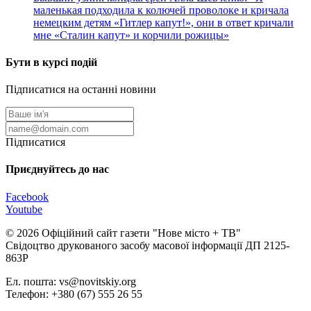
маленькая подходила к колючей проволоке и кричала
немецким детям «Гитлер капут!», они в ответ кричали
мне «Сталин капут» и корчили рожицы»
Бути в курсі подій
Підписатися на останні новини
Підписатися
Приєднуйтесь до нас
Facebook
Youtube
© 2026 Офіційний сайт газети "Нове мiсто + ТВ"
Свідоцтво друкованого засобу масової інформації ДП 2125-
863Р
Ел. пошта: vs@novitskiy.org
Телефон: +380 (67) 555 26 55