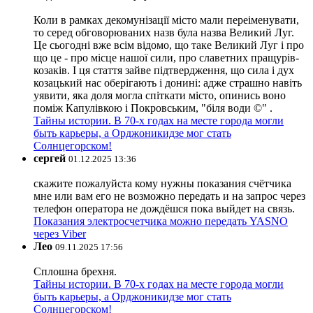
Коли в рамках декомунізації місто мали переіменувати,
то серед обговорюваних назв була назва Великий Луг.
Це сьогодні вже всім відомо, що таке Великий Луг і про
що це - про місце нашої сили, про славетних пращурів-
козаків. І ця стаття зайве підтвердження, що сила і дух
козацький нас оберігають і донині: адже страшно навіть
уявити, яка доля могла спіткати місто, опинись воно
поміж Капулівкою і Покровським, "біля води ©" .
Тайны истории. В 70-х годах на месте города могли
быть карьеры, а Орджоникидзе мог стать
Солнцегорском!
сергей
01.12.2025 13:36
скажите пожалуйста кому нужны показания счётчика
мне или вам его не возможно передать и на запрос через
телефон оператора не дождёшся пока выйдет на связь.
Показания электросчетчика можно передать YASNO
через Viber
Лео
09.11.2025 17:56
Сплошна брехня.
Тайны истории. В 70-х годах на месте города могли
быть карьеры, а Орджоникидзе мог стать
Солнцегорском!