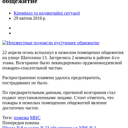
общежитие
Кримінал та надзвичайні ситуації
29 квітня 2016 р.
22 апреля огонь вспыхнул в нежилом помещении общежития
на улице Шатохина 13. Загорелись 2 комнаты в районе 4-го
этажа. Возгорание было ликвидировано орджоникидзевской
пожарно-спасательной частью.
Распространение пламени удалось предотвратить,
пострадавших не было.
По предварительным данным, причиной возгорания стал
поджег неустановленными лицами. Стоит отметить, что
пожары в нежилых помещениях общежитий явление
достаточно частое.
Теги:
пожежа
МНС
Попередня новина
Школа №8 и садик №23 объединены в УВК №2