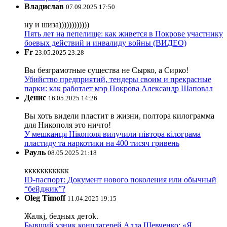
Владислав
07.09.2025 17:50
ну и шиза))))))))))))
Пять лет на пепелище: как живется в Покрове участнику
боевых действий и инвалиду войны (ВИДЕО)
Fr
23.05.2025 23:28
Вы безграмотные существа не Сырко, а Сирко!
Убийство предприятий, тендеры своим и прекрасные
парки: как работает мэр Покрова Александр Шаповал
Денис
16.05.2025 14:26
Вы хоть видели пластит в жизни, полтора килограмма
для Никополя это ничто!
У мешканця Нікополя вилучили півтора кілограма
пластиду та наркотики на 400 тисяч гривень
Рауль
08.05.2025 21:18
ккккккккккк
ID-паспорт: Документ нового поколения или обычный
“бейджик”?
Oleg Timoff
11.04.2025 19:15
Жалкj, бедных детok.
Бывший узник концлагерей Алла Шевченко: «Я