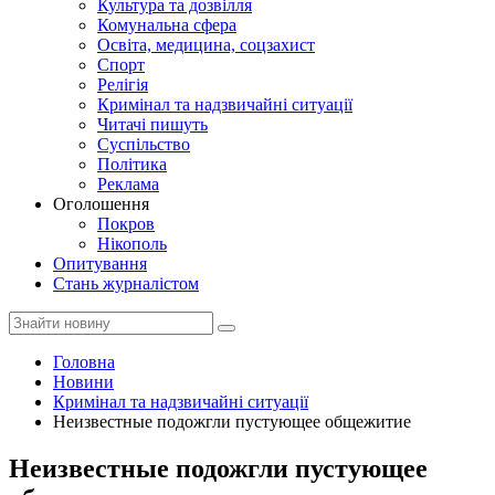
Культура та дозвілля
Комунальна сфера
Освіта, медицина, соцзахист
Спорт
Релігія
Кримінал та надзвичайні ситуації
Читачі пишуть
Суспільство
Політика
Реклама
Оголошення
Покров
Нікополь
Опитування
Стань журналістом
Головна
Новини
Кримінал та надзвичайні ситуації
Неизвестные подожгли пустующее общежитие
Неизвестные подожгли пустующее